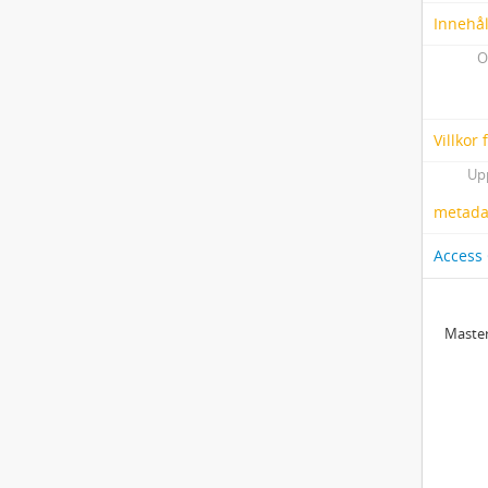
Innehål
O
Villkor
Up
metadat
Access
Master