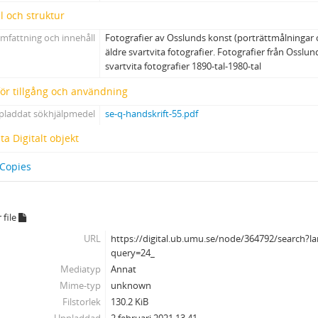
l och struktur
mfattning och innehåll
Fotografier av Osslunds konst (porträttmålningar
äldre svartvita fotografier. Fotografier från Osslun
svartvita fotografier 1890-tal-1980-tal
 för tillgång och användning
pladdat sökhjälpmedel
se-q-handskrift-55.pdf
a Digitalt objekt
 Copies
 file
URL
https://digital.ub.umu.se/node/364792/search?la
query=24_
Mediatyp
Annat
Mime-typ
unknown
Filstorlek
130.2 KiB