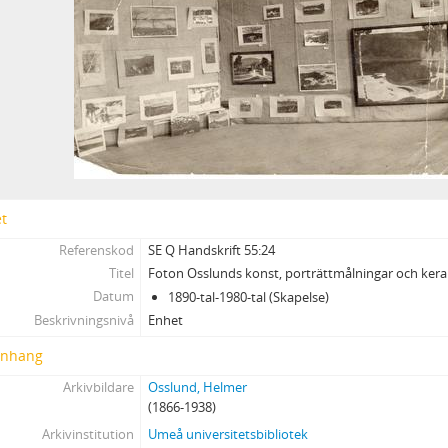
et
Referenskod
SE Q Handskrift 55:24
Titel
Foton Osslunds konst, porträttmålningar och ker
Datum
1890-tal-1980-tal (Skapelse)
Beskrivningsnivå
Enhet
nhang
Arkivbildare
Osslund, Helmer
(1866-1938)
Arkivinstitution
Umeå universitetsbibliotek