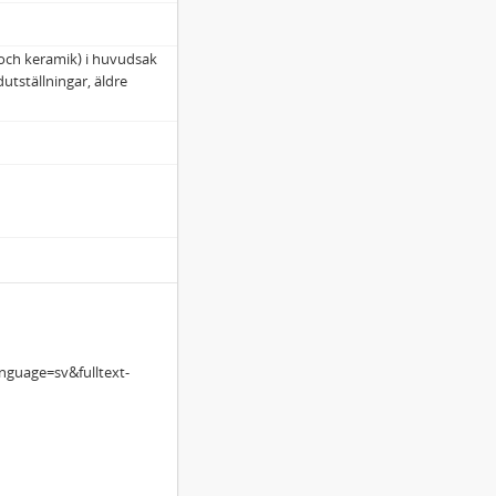
 och keramik) i huvudsak
dutställningar, äldre
nguage=sv&fulltext-