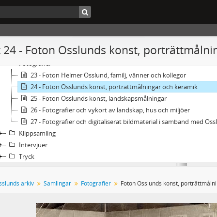
andskrift 55 - Helmer Osslunds arkiv
Personliga handlingar
Korrespondens
Handlingar rörande verksamheten
 24 - Foton Osslunds konst, porträttmålni
Samlingar
Fotografier
23 - Foton Helmer Osslund, familj, vänner och kollegor
24 - Foton Osslunds konst, porträttmålningar och keramik
25 - Foton Osslunds konst, landskapsmålningar
26 - Fotografier och vykort av landskap, hus och miljöer
27 - Fotografier och digitaliserat bildmaterial i samband med Oss
Klippsamling
Intervjuer
Tryck
slunds arkiv
Samlingar
Fotografier