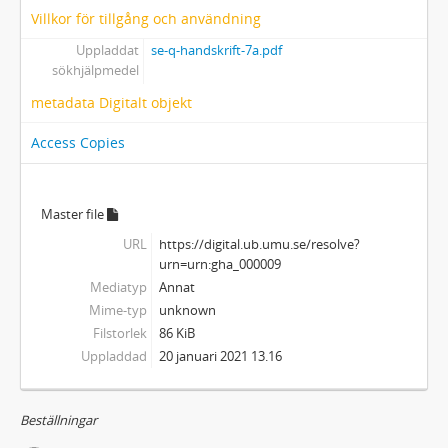
Villkor för tillgång och användning
Uppladdat
se-q-handskrift-7a.pdf
sökhjälpmedel
metadata Digitalt objekt
Access Copies
Master file
URL
https://digital.ub.umu.se/resolve?
urn=urn:gha_000009
Mediatyp
Annat
Mime-typ
unknown
Filstorlek
86 KiB
Uppladdad
20 januari 2021 13.16
Beställningar