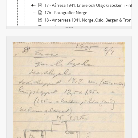
17 - Vårresa 1941: Enare och Utsjoki socken i Finland samt områdena kring Tana älv i Norge
17b - Fotografier Norge
18 - Vinterresa 1941: Norge ;Oslo, Bergen & Trondheim
19 - Vårresan 1942: Finnmarks och Troms fylken i Nordnorge
20 - Resan 1943: Oslo
2 - Handlingar rörande arkeologiska och etnografiska undersökningar i Sverige och andra länder
3 - Ämnesordnade handlingar rörande arkeologiska fynd och etnografiska företeelser
4 - Anteckningar från svenska och utländska museer och arkiv
5 - Uppdrag för svenska Röda Korsets hjälpkommitté för krigsfångar
6 - Verksamhet inom frivilligrörelsen under första och andra världskriget
7 - Verksamhet inom föreningar och samfund
E - Samlingar
F - Övrigt