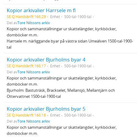
Kopior arkivalier Harrsele m fl
SE Q Handskrift 166:29
Enhet
500-tal-1900-tal
Del av
Tore Nilssons arkiv
Kopior och sammanställningar ur skattelängder, kyrkböcker,
domböcker m.m.
Harrsele m. närliggande byar på västra sidan Umeälven 1500-tal-1900-
tal
Kopior arkivalier Bjurholms byar 4
SE Q Handskrift 166:17
Enhet
500-tal-1900-tal
Del av
Tore Nilssons arkiv
Kopior och sammanställningar ur skattelängder, kyrkböcker,
domböcker m.m.
Bjurholm: Bastuträsk, Brackselet, Mellansjö, Mellantjärn och
Ottervattnet 1500-tal-1900-tal
Kopior arkivalier Bjurholms byar 5
SE Q Handskrift 166:18
Enhet
500-tal-1900-tal
Del av
Tore Nilssons arkiv
Kopior och sammanställningar ur skattelängder, kyrkböcker,
domböcker m.m.