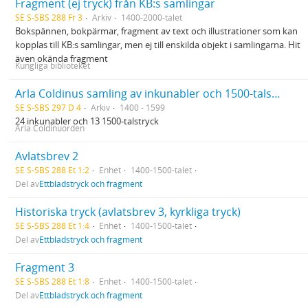
Fragment (ej tryck) från KB:s samlingar
SE S-SBS 288 Fr 3
Arkiv
1400-2000-talet
Bokspännen, bokpärmar, fragment av text och illustrationer som kan
kopplas till KB:s samlingar, men ej till enskilda objekt i samlingarna. Hit
även okända fragment
Kungliga biblioteket
Arla Coldinus samling av inkunabler och 1500-talstryck
SE S-SBS 297 D 4
Arkiv
1400 - 1599
24 inkunabler och 13 1500-talstryck
Arla Coldinuorden
Avlatsbrev 2
SE S-SBS 288 Et 1:2
Enhet
1400-1500-talet
Del av
Ettbladstryck och fragment
Historiska tryck (avlatsbrev 3, kyrkliga tryck)
SE S-SBS 288 Et 1:4
Enhet
1400-1500-talet
Del av
Ettbladstryck och fragment
Fragment 3
SE S-SBS 288 Et 1:8
Enhet
1400-1500-talet
Del av
Ettbladstryck och fragment