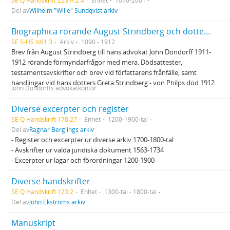
SE Q Handskrift 223:A:2:4
Enhet
1070-2001
Del av
Wilhelm "Wille" Sundqvist arkiv
Biographica rörande August Strindberg och dottern Greta von Philp
SE S-HS Is61:3
Arkiv
1090 - 1912
Brev från August Strindberg till hans advokat John Dondorff 1911-
1912 rörande förmyndarfrågor med mera. Dödsattester,
testamentsavskrifter och brev vid författarens frånfälle, samt
handlingar vid hans dotters Greta Strindberg - von Philps död 1912
John Dondorffs advokatkontor
Diverse excerpter och register
SE Q Handskrift 178:27
Enhet
1200-1900-tal
Del av
Ragnar Berglings arkiv
- Register och excerpter ur diverse arkiv 1700-1800-tal
- Avskrifter ur valda juridiska dokument 1563-1734
- Excerpter ur lagar och förordningar 1200-1900
Diverse handskrifter
SE Q Handskrift 123:2
Enhet
1300-tal - 1800-tal
Del av
John Ekströms arkiv
Manuskript