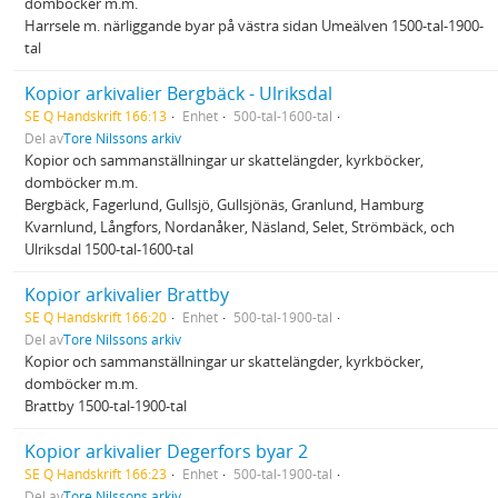
domböcker m.m.
Harrsele m. närliggande byar på västra sidan Umeälven 1500-tal-1900-
tal
Kopior arkivalier Bergbäck - Ulriksdal
SE Q Handskrift 166:13
Enhet
500-tal-1600-tal
Del av
Tore Nilssons arkiv
Kopior och sammanställningar ur skattelängder, kyrkböcker,
domböcker m.m.
Bergbäck, Fagerlund, Gullsjö, Gullsjönäs, Granlund, Hamburg
Kvarnlund, Långfors, Nordanåker, Näsland, Selet, Strömbäck, och
Ulriksdal 1500-tal-1600-tal
Kopior arkivalier Brattby
SE Q Handskrift 166:20
Enhet
500-tal-1900-tal
Del av
Tore Nilssons arkiv
Kopior och sammanställningar ur skattelängder, kyrkböcker,
domböcker m.m.
Brattby 1500-tal-1900-tal
Kopior arkivalier Degerfors byar 2
SE Q Handskrift 166:23
Enhet
500-tal-1900-tal
Del av
Tore Nilssons arkiv