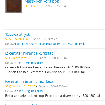
Mäss- och koralbok
SE S-HS S110
Arkiv
????-1646
1500-talstryck
SE S-SBS 297 D 4:2
Serie
1500-talet
Del av
Arla Coldinus samling av inkunabler och 1500-talstryck
Excerpter rörande kyrkstad
SE Q Handskrift 178:10
Enhet
1500-1800-tal
Del av
Ragnar Berglings arkiv
- Yrkesfolk i kyrkstad, excerpter ur diverse arkiv, 1500-1800-tal
- Sociala tjänster. Excerpter ur diverse arkiv, 1600-1800-tal
Excerpter rörande marknad
SE Q Handskrift 178:15
Enhet
1500-1800-tal
Del av
Ragnar Berglings arkiv
Birkarlar marknad landsköp. Excerpter ur diverse arkiv 1500-1800-tal