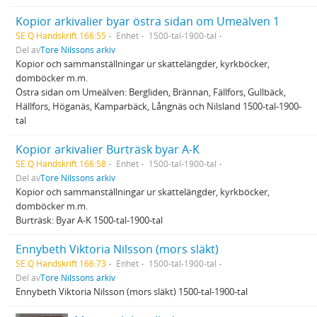
Kopior arkivalier byar östra sidan om Umeälven 1
SE Q Handskrift 166:55
Enhet
1500-tal-1900-tal
Del av
Tore Nilssons arkiv
Kopior och sammanställningar ur skattelängder, kyrkböcker,
domböcker m.m.
Östra sidan om Umeälven: Bergliden, Brännan, Fällfors, Gullbäck,
Hällfors, Höganäs, Kamparbäck, Långnäs och Nilsland 1500-tal-1900-
tal
Kopior arkivalier Burträsk byar A-K
SE Q Handskrift 166:58
Enhet
1500-tal-1900-tal
Del av
Tore Nilssons arkiv
Kopior och sammanställningar ur skattelängder, kyrkböcker,
domböcker m.m.
Burträsk: Byar A-K 1500-tal-1900-tal
Ennybeth Viktoria Nilsson (mors släkt)
SE Q Handskrift 166:73
Enhet
1500-tal-1900-tal
Del av
Tore Nilssons arkiv
Ennybeth Viktoria Nilsson (mors släkt) 1500-tal-1900-tal