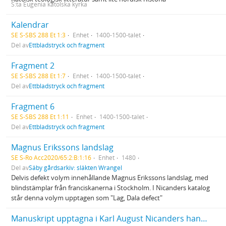
S:ta Eugenia katolska kyrka
Kalendrar
SE S-SBS 288 Et 1:3
Enhet
1400-1500-talet
Del av
Ettbladstryck och fragment
Fragment 2
SE S-SBS 288 Et 1:7
Enhet
1400-1500-talet
Del av
Ettbladstryck och fragment
Fragment 6
SE S-SBS 288 Et 1:11
Enhet
1400-1500-talet
Del av
Ettbladstryck och fragment
Magnus Erikssons landslag
SE S-Ro Acc2020/65:2:B:1:16
Enhet
1480
Del av
Säby gårdsarkiv: släkten Wrangel
Delvis defekt volym innehållande Magnus Erikssons landslag, med
blindstämplar från franciskanerna i Stockholm. I Nicanders katalog
står denna volym upptagen som "Lag, Dala defect"
Manuskript upptagna i Karl August Nicanders handskrivna katalog