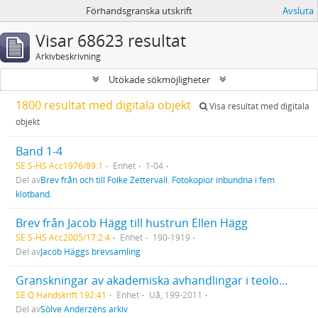
Förhandsgranska utskrift
Avsluta
Visar 68623 resultat
Arkivbeskrivning
Utökade sökmöjligheter
1800 resultat med digitala objekt
Visa resultat med digitala
objekt
Band 1-4
SE S-HS Acc1976/89:1
Enhet
1-04
Del av
Brev från och till Folke Zettervall. Fotokopior inbundna i fem
klotband.
Brev från Jacob Hägg till hustrun Ellen Hägg
SE S-HS Acc2005/17:2:4
Enhet
190-1919
Del av
Jacob Häggs brevsamling
Granskningar av akademiska avhandlingar i teologi och sociologi,
SE Q Handskrift 192:41
Enhet
Uå, 199-2011
Del av
Sölve Anderzéns arkiv