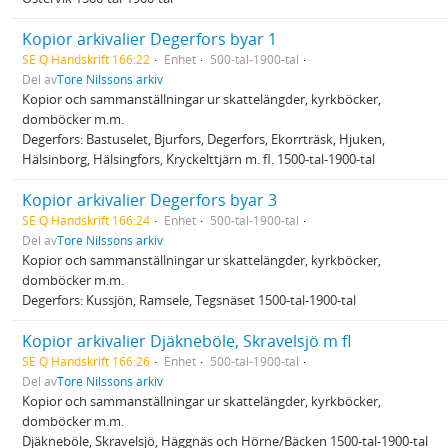
Kopior arkivalier Degerfors byar 1
SE Q Handskrift 166:22
Enhet
500-tal-1900-tal
Del av
Tore Nilssons arkiv
Kopior och sammanställningar ur skattelängder, kyrkböcker,
domböcker m.m.
Degerfors: Bastuselet, Bjurfors, Degerfors, Ekorrträsk, Hjuken,
Hälsinborg, Hälsingfors, Kryckelttjärn m. fl. 1500-tal-1900-tal
Kopior arkivalier Degerfors byar 3
SE Q Handskrift 166:24
Enhet
500-tal-1900-tal
Del av
Tore Nilssons arkiv
Kopior och sammanställningar ur skattelängder, kyrkböcker,
domböcker m.m.
Degerfors: Kussjön, Ramsele, Tegsnäset 1500-tal-1900-tal
Kopior arkivalier Djäkneböle, Skravelsjö m fl
SE Q Handskrift 166:26
Enhet
500-tal-1900-tal
Del av
Tore Nilssons arkiv
Kopior och sammanställningar ur skattelängder, kyrkböcker,
domböcker m.m.
Djäkneböle, Skravelsjö, Häggnäs och Hörne/Bäcken 1500-tal-1900-tal