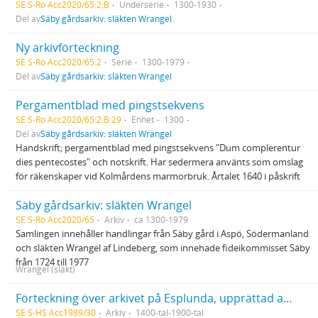
SE S-Ro Acc2020/65:2:B
Underserie
1300-1930
Del av
Säby gårdsarkiv: släkten Wrangel
Ny arkivförteckning
SE S-Ro Acc2020/65:2
Serie
1300-1979
Del av
Säby gårdsarkiv: släkten Wrangel
Pergamentblad med pingstsekvens
SE S-Ro Acc2020/65:2:B:29
Enhet
1300
Del av
Säby gårdsarkiv: släkten Wrangel
Handskrift; pergamentblad med pingstsekvens "Dum complerentur
dies pentecostes" och notskrift. Har sedermera använts som omslag
för räkenskaper vid Kolmårdens marmorbruk. Årtalet 1640 i påskrift
Säby gårdsarkiv: släkten Wrangel
SE S-Ro Acc2020/65
Arkiv
ca 1300-1979
Samlingen innehåller handlingar från Säby gård i Aspö, Södermanland
och släkten Wrangel af Lindeberg, som innehade fideikommisset Säby
från 1724 till 1977
Wrangel (släkt)
Förteckning över arkivet på Esplunda, upprättad av Riksarkivet (kopia)
SE S-HS Acc1989/30
Arkiv
1400-tal-1900-tal