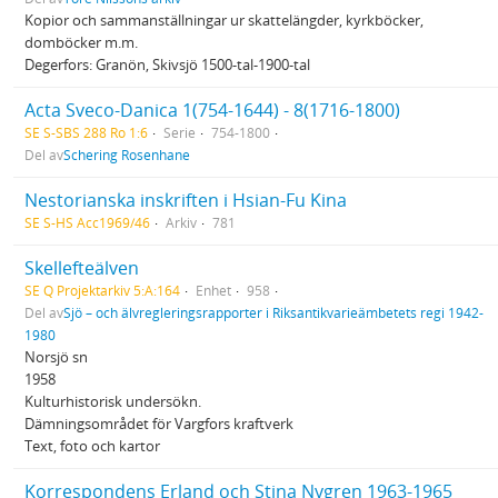
Kopior och sammanställningar ur skattelängder, kyrkböcker,
domböcker m.m.
Degerfors: Granön, Skivsjö 1500-tal-1900-tal
Acta Sveco-Danica 1(754-1644) - 8(1716-1800)
SE S-SBS 288 Ro 1:6
Serie
754-1800
Del av
Schering Rosenhane
Nestorianska inskriften i Hsian-Fu Kina
SE S-HS Acc1969/46
Arkiv
781
Skellefteälven
SE Q Projektarkiv 5:A:164
Enhet
958
Del av
Sjö – och älvregleringsrapporter i Riksantikvarieämbetets regi 1942-
1980
Norsjö sn
1958
Kulturhistorisk undersökn.
Dämningsområdet för Vargfors kraftverk
Text, foto och kartor
Korrespondens Erland och Stina Nygren 1963-1965