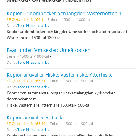
Västerbotten och Österbotten 1500-tal-1800-tal
Kopior ur domböcker och längder, Västerbotten 1500-tal-1800-tal
SE Q Handskrift 166:9
Enhet
1500-tal-1800-tal
Del av
Tore Nilssons arkiv
Kopior ur domböcker och längder Ume socken och andra socknar i
Västerbotten 1500-tal-1800-tal
Byar under fem sekler: Umeå socken
Serie
1500-tal-1900-tal
Del av
Tore Nilssons arkiv
Kopior arkivalier Hiske, Västerhiske, Ytterhiske
SE Q Handskrift 166:31
Enhet
1500-tal-1900-tal
Del av
Tore Nilssons arkiv
Kopior och sammanställningar ur skattelängder, kyrkböcker,
domböcker m.m.
Hiske, Västerhiske, Ytterhiske 1500-tal-1900-tal
Kopior arkivalier Röbäck
SE Q Handskrift 166:39
Enhet
1500-tal-1900-tal
Del av
Tore Nilssons arkiv
Kopior och sammanställningar ur skattelängder, kyrkböcker,