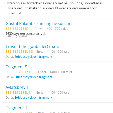
Elstatkopia av förteckning över arkivet på Esplunda, upprättad av
Riksarkivet. Innehåller bl.a. översikt över arkivets innehåll och
uppkomst.
Gustaf Rålambs samling av suecana
SE S-SBS 288 Rå 1
Arkiv
1400-1700-talet
1630 stycken suecanatryck
Rålamb, Gustaf
Träsnitt (helgonbilder) m.m.
SE S-SBS 288 Et 1:5
Enhet
1400-1500-talet
Del av
Ettbladstryck och fragment
Fragment 5
SE S-SBS 288 Et 1:10
Enhet
1400-1500-talet
Del av
Ettbladstryck och fragment
Avlatsbrev 1
SE S-SBS 288 Et 1:1
Enhet
1400-1500-talet
Del av
Ettbladstryck och fragment
Fragment 1
SE S-SBS 288 Et 1:6
Enhet
1400-1500-talet