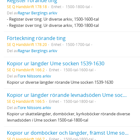
Register rörande ting
SE Q Handskrift 178:18
Enhet
1500-1800-tal
Del av
Ragnar Berglings arkiv
- Register över ting. Ur diverse arkiv, 1500-1600-tal
- Register över ting. Ur diverse arkiv, 1700-1800-tal
Förteckning rörande ting
SE Q Handskrift 178:20
Enhet
1500-1700-tal
Del av
Ragnar Berglings arkiv
Kopior ur längder Ume socken 1539-1630
SE Q Handskrift 166:2
Enhet
1500-tal-1600-tal
Del av
Tore Nilssons arkiv
Kopior ur diverse längder rörande Ume socken 1539-1630
Kopior ur längder rörande levnadsöden Ume socken 1500-tal-1800-tal
SE Q Handskrift 166:5
Enhet
1500-tal-1800-tal
Del av
Tore Nilssons arkiv
Kopior ur skattelängder, domböcker, kyrkoböcker rörande diverse
levnadsöden i Ume socken 1500-tal-1800-tal
Kopior ur domböcker och längder, främst Ume socken 1500-tal-1800-tal
SE Q Handskrift 166:7
Enhet
1500-tal-1800-tal