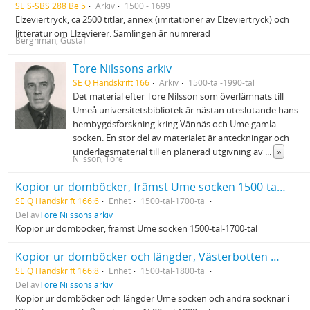
SE S-SBS 288 Be 5
Arkiv
1500 - 1699
Elzeviertryck, ca 2500 titlar, annex (imitationer av Elzeviertryck) och
litteratur om Elzevierer. Samlingen är numrerad
Berghman, Gustaf
Tore Nilssons arkiv
SE Q Handskrift 166
Arkiv
1500-tal-1990-tal
Det material efter Tore Nilsson som överlämnats till
Umeå universitetsbibliotek är nästan uteslutande hans
hembygdsforskning kring Vännäs och Ume gamla
socken. En stor del av materialet är anteckningar och
underlagsmaterial till en planerad utgivning av
...
»
Nilsson, Tore
Kopior ur domböcker, främst Ume socken 1500-tal-1700-tal
SE Q Handskrift 166:6
Enhet
1500-tal-1700-tal
Del av
Tore Nilssons arkiv
Kopior ur domböcker, främst Ume socken 1500-tal-1700-tal
Kopior ur domböcker och längder, Västerbotten och Österbotten 1500-tal-1800-tal
SE Q Handskrift 166:8
Enhet
1500-tal-1800-tal
Del av
Tore Nilssons arkiv
Kopior ur domböcker och längder Ume socken och andra socknar i