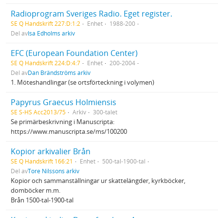
Radioprogram Sveriges Radio. Eget register.
SE Q Handskrift 227:D:1:2
Enhet
1988-200
Del av
Isa Edholms arkiv
EFC (European Foundation Center)
SE Q Handskrift 224:D:4:7
Enhet
200-2004
Del av
Dan Brändströms arkiv
1. Möteshandlingar (se ortsförteckning i volymen)
Papyrus Graecus Holmiensis
SE S-HS Acc2013/75
Arkiv
300-talet
Se primärbeskrivning i Manuscripta:
https://www.manuscripta.se/ms/100200
Kopior arkivalier Brån
SE Q Handskrift 166:21
Enhet
500-tal-1900-tal
Del av
Tore Nilssons arkiv
Kopior och sammanställningar ur skattelängder, kyrkböcker,
domböcker m.m.
Brån 1500-tal-1900-tal