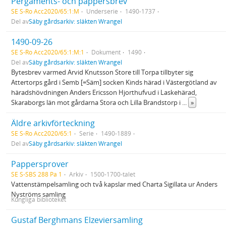
Pergaments- och pappersbrev
SE S-Ro Acc2020/65:1:M
Underserie
1490-1737
Del av
Säby gårdsarkiv: släkten Wrangel
1490-09-26
SE S-Ro Acc2020/65:1:M:1
Dokument
1490
Del av
Säby gårdsarkiv: släkten Wrangel
Bytesbrev varmed Arvid Knutsson Store till Torpa tillbyter sig
Attertorps gård i Semb [=Säm] socken Kinds härad i Västergötland av
häradshövdningen Anders Ericsson Hjorthufvud i Laskehärad,
Skaraborgs län mot gårdarna Stora och Lilla Brandstorp i
...
»
Äldre arkivförteckning
SE S-Ro Acc2020/65:1
Serie
1490-1889
Del av
Säby gårdsarkiv: släkten Wrangel
Pappersprover
SE S-SBS 288 Pa 1
Arkiv
1500-1700-talet
Vattenstämpelsamling och två kapslar med Charta Sigillata ur Anders
Nyströms samling
Kungliga biblioteket
Gustaf Berghmans Elzeviersamling