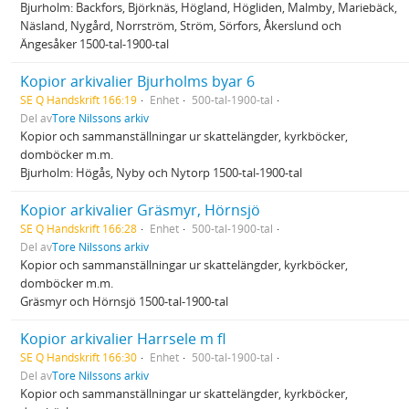
Bjurholm: Backfors, Björknäs, Högland, Högliden, Malmby, Mariebäck,
Näsland, Nygård, Norrström, Ström, Sörfors, Åkerslund och
Ängesåker 1500-tal-1900-tal
Kopior arkivalier Bjurholms byar 6
SE Q Handskrift 166:19
Enhet
500-tal-1900-tal
Del av
Tore Nilssons arkiv
Kopior och sammanställningar ur skattelängder, kyrkböcker,
domböcker m.m.
Bjurholm: Högås, Nyby och Nytorp 1500-tal-1900-tal
Kopior arkivalier Gräsmyr, Hörnsjö
SE Q Handskrift 166:28
Enhet
500-tal-1900-tal
Del av
Tore Nilssons arkiv
Kopior och sammanställningar ur skattelängder, kyrkböcker,
domböcker m.m.
Gräsmyr och Hörnsjö 1500-tal-1900-tal
Kopior arkivalier Harrsele m fl
SE Q Handskrift 166:30
Enhet
500-tal-1900-tal
Del av
Tore Nilssons arkiv
Kopior och sammanställningar ur skattelängder, kyrkböcker,