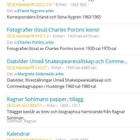
SE Q Handskrift 220:C:2:9
Enhet
1963-965
Del av
Erland Nygrens arkiv
Korrespondens Erland och Stina Nygren 1963-1965
Fotografier (lösa) Charles Portins konst
SE Q Handskrift 99:E:1:2
Enhet
1920-tal-a970-tal
Del av
Charles Portins arkiv
Fotografier (lösa) av Charles Portins konst 1920-tal-1970-tal
Diabilder Umeå Shakespearesällskap och Commediagruppen
SE Q Handskrift 142:37
Enhet
1960-tal-a980-tal
Del av
Margreta Söderwalls arkiv
Diabilder, föreställningar Umeå Shakespearesällskap och
Commediagruppen i Huddinge 1960‐tal‐1980‐tal
Ragnar Sohlmans papper, tillägg
SE S-HS Acc1995/11
Arkiv
1893 - 1017
Tillägget består av brev och biographica härrörande från Ragnar
Sohlman.
Sohlman, Ragnar
Kalendrar