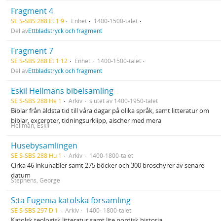
Fragment 4
SE S-SBS 288 Et 1:9
Enhet
1400-1500-talet
Del av
Ettbladstryck och fragment
Fragment 7
SE S-SBS 288 Et 1:12
Enhet
1400-1500-talet
Del av
Ettbladstryck och fragment
Eskil Hellmans bibelsamling
SE S-SBS 288 He 1
Arkiv
slutet av 1400-1950-talet
Biblar från äldsta tid till våra dagar på olika språk, samt litteratur om
biblar, excerpter, tidningsurklipp, aischer med mera
Hellman, Eskil
Husebysamlingen
SE S-SBS 288 Hu 1
Arkiv
1400-1800-talet
Cirka 46 inkunabler samt 275 böcker och 300 broschyrer av senare
datum
Stephens, George
S:ta Eugenia katolska församling
SE S-SBS 297 D 1
Arkiv
1400- 1800-talet
Katolsk teologisk litteratur samt lite nordisk historia