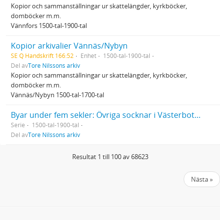
Kopior och sammanställningar ur skattelängder, kyrkböcker,
domböcker m.m.
Vännfors 1500-tal-1900-tal
Kopior arkivalier Vännäs/Nybyn
SE Q Handskrift 166:52
Enhet
1500-tal-1900-tal
Del av
Tore Nilssons arkiv
Kopior och sammanställningar ur skattelängder, kyrkböcker,
domböcker m.m.
Vännäs/Nybyn 1500-tal-1700-tal
Byar under fem sekler: Övriga socknar i Västerbotten
Serie
1500-tal-1900-tal
Del av
Tore Nilssons arkiv
Resultat 1 till 100 av 68623
Nästa »