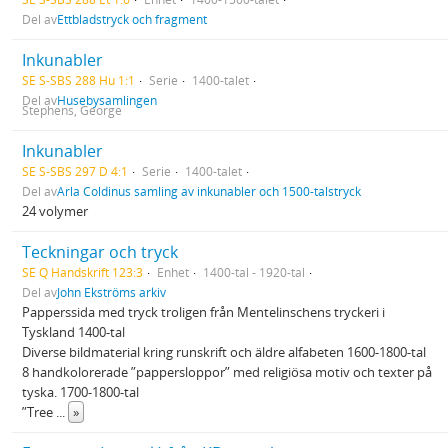
Del av
Ettbladstryck och fragment
Inkunabler
SE S-SBS 288 Hu 1:1
Serie
1400-talet
Del av
Husebysamlingen
Stephens, George
Inkunabler
SE S-SBS 297 D 4:1
Serie
1400-talet
Del av
Arla Coldinus samling av inkunabler och 1500-talstryck
24 volymer
Teckningar och tryck
SE Q Handskrift 123:3
Enhet
1400-tal - 1920-tal
Del av
John Ekströms arkiv
Papperssida med tryck troligen från Mentelinschens tryckeri i
Tyskland 1400-tal
Diverse bildmaterial kring runskrift och äldre alfabeten 1600-1800-tal
8 handkolorerade ”pappersloppor” med religiösa motiv och texter på
tyska. 1700-1800-tal
”Tree
...
»