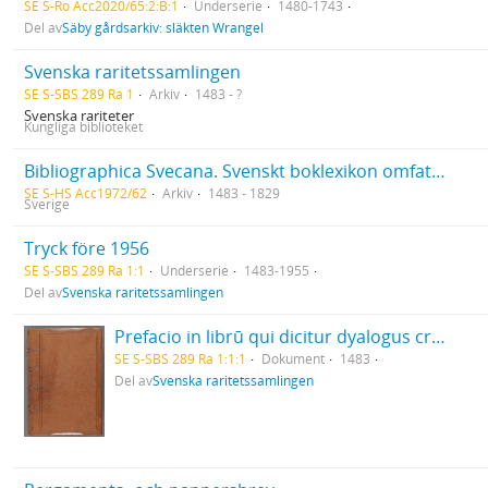
SE S-Ro Acc2020/65:2:B:1
Underserie
1480-1743
Del av
Säby gårdsarkiv: släkten Wrangel
Svenska raritetssamlingen
SE S-SBS 289 Ra 1
Arkiv
1483 - ?
Svenska rariteter
Kungliga biblioteket
Bibliographica Svecana. Svenskt boklexikon omfattande tiden från boktryckarkonstens uppkomst till och med 1829. Ca 25.000 kataloglappar med uppgifter hämtade ur Collijn, Bygdén och andra bibliografiska verk, även med antikvariatskataloger
SE S-HS Acc1972/62
Arkiv
1483 - 1829
Sverige
Tryck före 1956
SE S-SBS 289 Ra 1:1
Underserie
1483-1955
Del av
Svenska raritetssamlingen
Prefacio in librū qui dicitur dyalogus creaturar[um] moralizatus omni materie morali iocundo et edificatiuo modo applicabilis. - 1483
SE S-SBS 289 Ra 1:1:1
Dokument
1483
Del av
Svenska raritetssamlingen