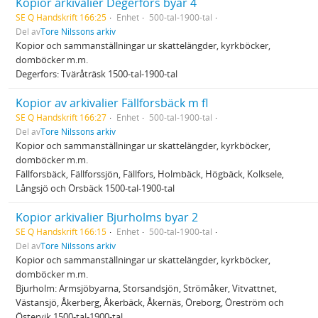
Kopior arkivalier Degerfors byar 4
SE Q Handskrift 166:25
Enhet
500-tal-1900-tal
Del av
Tore Nilssons arkiv
Kopior och sammanställningar ur skattelängder, kyrkböcker,
domböcker m.m.
Degerfors: Tväråträsk 1500-tal-1900-tal
Kopior av arkivalier Fällforsbäck m fl
SE Q Handskrift 166:27
Enhet
500-tal-1900-tal
Del av
Tore Nilssons arkiv
Kopior och sammanställningar ur skattelängder, kyrkböcker,
domböcker m.m.
Fällforsbäck, Fällforssjön, Fällfors, Holmbäck, Högbäck, Kolksele,
Långsjö och Örsbäck 1500-tal-1900-tal
Kopior arkivalier Bjurholms byar 2
SE Q Handskrift 166:15
Enhet
500-tal-1900-tal
Del av
Tore Nilssons arkiv
Kopior och sammanställningar ur skattelängder, kyrkböcker,
domböcker m.m.
Bjurholm: Armsjöbyarna, Storsandsjön, Strömåker, Vitvattnet,
Västansjö, Åkerberg, Åkerbäck, Åkernäs, Öreborg, Öreström och
Östervik 1500-tal-1900-tal