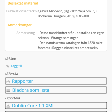
23 - Predikan på tyska
Besläktat material
24 - Sång-gudinnans sac d'ouvrage eller arbets-kjolsäck
Publikationsanteckning
Ljubica Miočević, "Jag vill förtälja om...", i
25 - Kungliga resolutioner rörande apotek
Böckerna i borgen (2018), s. 85-100.
26 - Thema-Bok för 1779
Anmärkningar
27 - Anteckningar i matematik, artilleri, fysik
28 - Svensk och latinsk samt latinsk och svensk botanisk ordbok
Anmärkning
- Dessa handskrifter står uppställda i en egen
sektion i Wrangelsamlingen
29 - Pergamentblad med pingstsekvens
- Den handskrivna katalogen från 1820-talet
30 - Esters bok i pergamentrulle
förvaras i Roggebibliotekets ämbetsarkiv
31 - Hyllningsverser till Elis Schröderheim
32 - Likpredikan över Elisabet von Rosen samt Baronessan Fru Elsa Ebba Flemings personalia af E.W.
Urklipp
C - Biographica
Lägg till
D - Egendomar, lantbruk, ekonomi
Utforska
E - Pressklipp
Rapporter
F - Skisser, akvareller, bilder och kartor
G - Tryckta verk
Bläddra som lista
H - Fotografier
Exportera
I - Diverse
J - Föremål
Dublin Core 1.1 XML
K - Makulatur