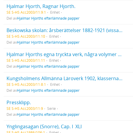
Hjalmar Hjorth, Ragnar Hjorth.
SE S-HS Acc2003/11:9:1
Enhet
Del av
Hjalmar Hjorths efterlämnade papper
Beskowska skolan: årsberättelser 1882-1921 (vissa luckor), förteckning på lärare och lärjungar 1893-1894, kataloger för läsåren 1894-1895, samt 1897-1898. Redogörelse för Kungsholmens Realskola läsåret 1918-1919. Studentkamrater från Uppsala högre Elementarläroverk 1874 , "Minne af trettioårsdagen 1904".
SE S-HS Acc2003/11:10
Enhet
Del av
Hjalmar Hjorths efterlämnade papper
Hjalmar Hjorths egna tryckta verk, några volymer med egenhändiga tillägg. Övrigt tryckt material.
SE S-HS Acc2003/11:11
Enhet
Del av
Hjalmar Hjorths efterlämnade papper
Kungsholmens Allmänna Läroverk 1902, klasserna 1A, 1B, 2 och 3. Realskoleklassen vid Kungsholmens Realskola år 1908. Lärarkåren vid Kungsholmens Allmänna Läroverk år 1904. Hjalmar Hjorth med ej angivna skolklasser. Studenter och lärare vid Uppsala universitet(?). Hermann Klinghardt, tysk professor. "Eva", Ragnar Hjorths och Karl Edes förslag till utsmyckning av den öppna trekanten på Grevturegatan vid mynningen till Birger Jarlsgatan.
SE S-HS Acc2003/11:8:1
Enhet
Del av
Hjalmar Hjorths efterlämnade papper
Pressklipp.
SE S-HS Acc2003/11:9
Serie
Del av
Hjalmar Hjorths efterlämnade papper
Ynglingasagan (Snorre), Cap. I  XLI
SE S-HS Acc1986/106:1
Enhet