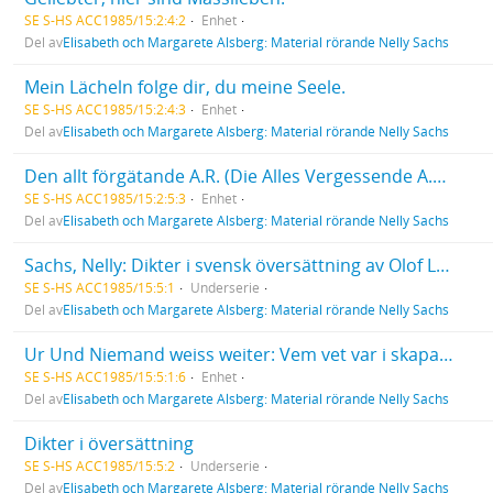
SE S-HS ACC1985/15:2:4:2
Enhet
Del av
Elisabeth och Margarete Alsberg: Material rörande Nelly Sachs
Mein Lächeln folge dir, du meine Seele.
SE S-HS ACC1985/15:2:4:3
Enhet
Del av
Elisabeth och Margarete Alsberg: Material rörande Nelly Sachs
Den allt förgätande A.R. (Die Alles Vergessende A.R.).
SE S-HS ACC1985/15:2:5:3
Enhet
Del av
Elisabeth och Margarete Alsberg: Material rörande Nelly Sachs
Sachs, Nelly: Dikter i svensk översättning av Olof Lagercrantz
SE S-HS ACC1985/15:5:1
Underserie
Del av
Elisabeth och Margarete Alsberg: Material rörande Nelly Sachs
Ur Und Niemand weiss weiter: Vem vet var i skaparens härlighetsordning. / Wer weiss, wo die Sterne stehn.
SE S-HS ACC1985/15:5:1:6
Enhet
Del av
Elisabeth och Margarete Alsberg: Material rörande Nelly Sachs
Dikter i översättning
SE S-HS ACC1985/15:5:2
Underserie
Del av
Elisabeth och Margarete Alsberg: Material rörande Nelly Sachs