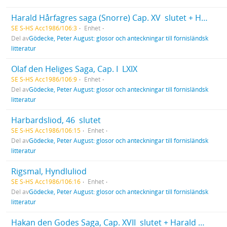
Harald Hårfagres saga (Snorre) Cap. XV  slutet + Hakan den Godes Saga, Cap. I  XVI
SE S-HS Acc1986/106:3
Enhet
Del av
Gödecke, Peter August: glosor och anteckningar till fornisländsk
litteratur
Olaf den Heliges Saga, Cap. I  LXIX
SE S-HS Acc1986/106:9
Enhet
Del av
Gödecke, Peter August: glosor och anteckningar till fornisländsk
litteratur
Harbardsliod, 46  slutet
SE S-HS Acc1986/106:15
Enhet
Del av
Gödecke, Peter August: glosor och anteckningar till fornisländsk
litteratur
Rigsmal, Hyndluliod
SE S-HS Acc1986/106:16
Enhet
Del av
Gödecke, Peter August: glosor och anteckningar till fornisländsk
litteratur
Hakan den Godes Saga, Cap. XVII  slutet + Harald Gråfälls och Hakan Sigurdsson Jarls Saga + Olaf Tryggvasons Saga, Cap. I  XXXII