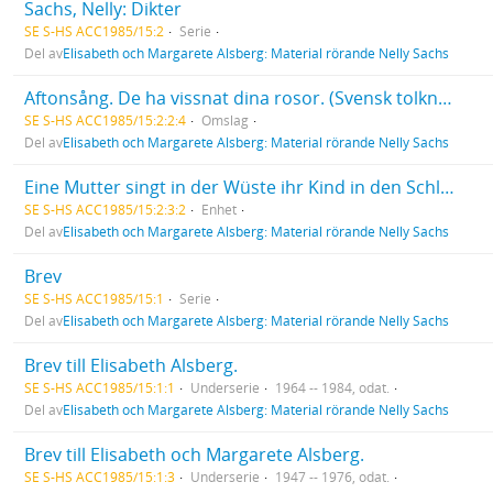
Sachs, Nelly: Dikter
SE S-HS ACC1985/15:2
Serie
Del av
Elisabeth och Margarete Alsberg: Material rörande Nelly Sachs
Aftonsång. De ha vissnat dina rosor. (Svensk tolkning av Johannes Edfelt).
SE S-HS ACC1985/15:2:2:4
Omslag
Del av
Elisabeth och Margarete Alsberg: Material rörande Nelly Sachs
Eine Mutter singt in der Wüste ihr Kind in den Schlaf. Der Sand brennt nicht nicht mehr.
SE S-HS ACC1985/15:2:3:2
Enhet
Del av
Elisabeth och Margarete Alsberg: Material rörande Nelly Sachs
Brev
SE S-HS ACC1985/15:1
Serie
Del av
Elisabeth och Margarete Alsberg: Material rörande Nelly Sachs
Brev till Elisabeth Alsberg.
SE S-HS ACC1985/15:1:1
Underserie
1964 -- 1984, odat.
Del av
Elisabeth och Margarete Alsberg: Material rörande Nelly Sachs
Brev till Elisabeth och Margarete Alsberg.
SE S-HS ACC1985/15:1:3
Underserie
1947 -- 1976, odat.