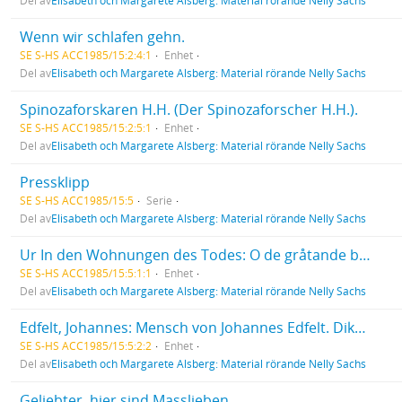
Del av
Elisabeth och Margarete Alsberg: Material rörande Nelly Sachs
Wenn wir schlafen gehn.
SE S-HS ACC1985/15:2:4:1
Enhet
Del av
Elisabeth och Margarete Alsberg: Material rörande Nelly Sachs
Spinozaforskaren H.H. (Der Spinozaforscher H.H.).
SE S-HS ACC1985/15:2:5:1
Enhet
Del av
Elisabeth och Margarete Alsberg: Material rörande Nelly Sachs
Pressklipp
SE S-HS ACC1985/15:5
Serie
Del av
Elisabeth och Margarete Alsberg: Material rörande Nelly Sachs
Ur In den Wohnungen des Todes: O de gråtande barnens natt! / O der weinende Kinder Nacht!
SE S-HS ACC1985/15:5:1:1
Enhet
Del av
Elisabeth och Margarete Alsberg: Material rörande Nelly Sachs
Edfelt, Johannes: Mensch von Johannes Edfelt. Dikt översatt till tyska av Nelly Sachs.
SE S-HS ACC1985/15:5:2:2
Enhet
Del av
Elisabeth och Margarete Alsberg: Material rörande Nelly Sachs
Geliebter, hier sind Masslieben.