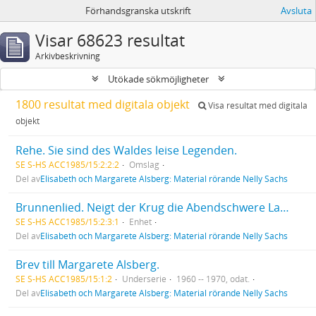
Förhandsgranska utskrift
Avsluta
Visar 68623 resultat
Arkivbeskrivning
Utökade sökmöjligheter
1800 resultat med digitala objekt
Visa resultat med digitala
objekt
Rehe. Sie sind des Waldes leise Legenden.
SE S-HS ACC1985/15:2:2:2
Omslag
Del av
Elisabeth och Margarete Alsberg: Material rörande Nelly Sachs
Brunnenlied. Neigt der Krug die Abendschwere Labe.
SE S-HS ACC1985/15:2:3:1
Enhet
Del av
Elisabeth och Margarete Alsberg: Material rörande Nelly Sachs
Brev till Margarete Alsberg.
SE S-HS ACC1985/15:1:2
Underserie
1960 -- 1970, odat.
Del av
Elisabeth och Margarete Alsberg: Material rörande Nelly Sachs