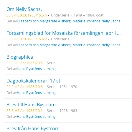
Om Nelly Sachs.
SE S-HS ACC1985/15:5:4
Underserie
1949 -- 1984, odat.
Del av
Elisabeth och Margarete Alsberg: Material rörande Nelly Sachs
Församlingsblad för Mosaiska församlingen, april 1967 (om Nelly Sachs, sid. 4).
SE S-HS ACC1985/15:6:2
Underserie
Del av
Elisabeth och Margarete Alsberg: Material rörande Nelly Sachs
Biographica
SE S-HS Acc1985/20:5
Serie
Del av
Hans Byströms samling
Dagbokskalendrar, 17 st.
SE S-HS Acc1985/20:8
Serie
1951-1970
Del av
Hans Byströms samling
Brev till Hans Byström.
SE S-HS Acc1985/20:1
Serie
1928-1983
Del av
Hans Byströms samling
Brev från Hans Byström