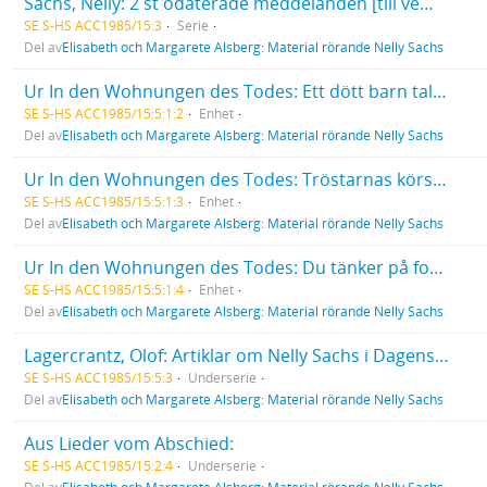
Sachs, Nelly: 2 st odaterade meddelanden [till vem oklart]. Anteckningar på kuvert och lös lapp.
SE S-HS ACC1985/15:3
Serie
Del av
Elisabeth och Margarete Alsberg: Material rörande Nelly Sachs
Ur In den Wohnungen des Todes: Ett dött barn talar. / Ein totes Kind spricht.
SE S-HS ACC1985/15:5:1:2
Enhet
Del av
Elisabeth och Margarete Alsberg: Material rörande Nelly Sachs
Ur In den Wohnungen des Todes: Tröstarnas körsång. / Chor der Tröster.
SE S-HS ACC1985/15:5:1:3
Enhet
Del av
Elisabeth och Margarete Alsberg: Material rörande Nelly Sachs
Ur In den Wohnungen des Todes: Du tänker på fotspåret som fylldes med död. / Du gedenkst der Fussspur, die sich mit Tod gefüllt.
SE S-HS ACC1985/15:5:1:4
Enhet
Del av
Elisabeth och Margarete Alsberg: Material rörande Nelly Sachs
Lagercrantz, Olof: Artiklar om Nelly Sachs i Dagens Nyheter. 6 st, augusti - september 1966.
SE S-HS ACC1985/15:5:3
Underserie
Del av
Elisabeth och Margarete Alsberg: Material rörande Nelly Sachs
Aus Lieder vom Abschied:
SE S-HS ACC1985/15:2:4
Underserie