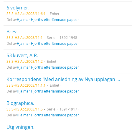
6 volymer.
SE S-HS Acc2003/11:6:1
Enhet
Del av
Hjalmar Hjorths efterlämnade papper
Brev.
SE S-HS Acc2003/11:1
Serie
1892-1948
Del av
Hjalmar Hjorths efterlämnade papper
53 kuvert, A-R.
SE S-HS Acc2003/11:2
Enhet
Del av
Hjalmar Hjorths efterlämnade papper
Korrespondens "Med anledning av Nya upplagan av förkortad" 1935. Korrespondens med Sven Lide. Övriga brev till Hjalmar Hjorth. Lyckönskningar på födelsedagar. Brev mellan andra.
SE S-HS Acc2003/11:1:1
Enhet
Del av
Hjalmar Hjorths efterlämnade papper
Biographica.
SE S-HS Acc2003/11:5
Serie
1891-1917
Del av
Hjalmar Hjorths efterlämnade papper
Utgivningen.