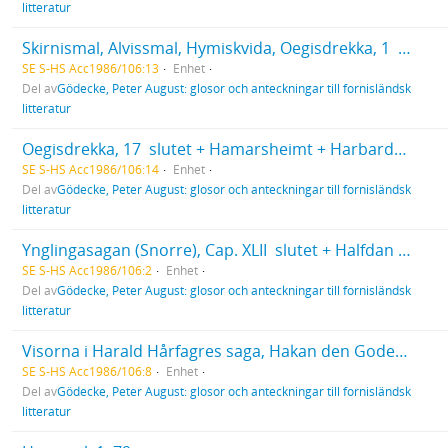
litteratur
Skirnismal, Alvissmal, Hymiskvida, Oegisdrekka, 1  16
SE S-HS Acc1986/106:13
Enhet
Del av
Gödecke, Peter August: glosor och anteckningar till fornisländsk
litteratur
Oegisdrekka, 17  slutet + Hamarsheimt + Harbardsliod, 1  45
SE S-HS Acc1986/106:14
Enhet
Del av
Gödecke, Peter August: glosor och anteckningar till fornisländsk
litteratur
Ynglingasagan (Snorre), Cap. XLII  slutet + Halfdan Svartes Saga + Harald Hårfagres saga, Cap. I  XIV
SE S-HS Acc1986/106:2
Enhet
Del av
Gödecke, Peter August: glosor och anteckningar till fornisländsk
litteratur
Visorna i Harald Hårfagres saga, Hakan den Godes Saga och Harald Gråfälls Saga
SE S-HS Acc1986/106:8
Enhet
Del av
Gödecke, Peter August: glosor och anteckningar till fornisländsk
litteratur