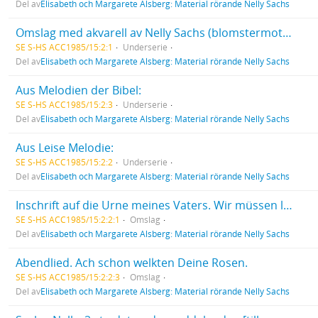
Del av
Elisabeth och Margarete Alsberg: Material rörande Nelly Sachs
Omslag med akvarell av Nelly Sachs (blomstermotiv). Med dedikation på ett löst blad till Grete Alsberg: "Diese kleine Sommerblumenpinselei mögen Ihnen unsere innigsten Wünsche bringen. Ihre Li Sachs".
SE S-HS ACC1985/15:2:1
Underserie
Del av
Elisabeth och Margarete Alsberg: Material rörande Nelly Sachs
Aus Melodien der Bibel:
SE S-HS ACC1985/15:2:3
Underserie
Del av
Elisabeth och Margarete Alsberg: Material rörande Nelly Sachs
Aus Leise Melodie:
SE S-HS ACC1985/15:2:2
Underserie
Del av
Elisabeth och Margarete Alsberg: Material rörande Nelly Sachs
Inschrift auf die Urne meines Vaters. Wir müssen leiser, immer leiser werden.
SE S-HS ACC1985/15:2:2:1
Omslag
Del av
Elisabeth och Margarete Alsberg: Material rörande Nelly Sachs
Abendlied. Ach schon welkten Deine Rosen.
SE S-HS ACC1985/15:2:2:3
Omslag
Del av
Elisabeth och Margarete Alsberg: Material rörande Nelly Sachs