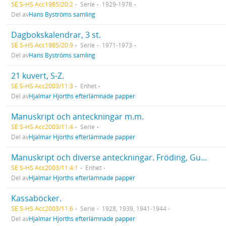
SE S-HS Acc1985/20:2
Serie
1929-1978
Del av
Hans Byströms samling
Dagbokskalendrar, 3 st.
SE S-HS Acc1985/20:9
Serie
1971-1973
Del av
Hans Byströms samling
21 kuvert, S-Z.
SE S-HS Acc2003/11:3
Enhet
Del av
Hjalmar Hjorths efterlämnade papper
Manuskript och anteckningar m.m.
SE S-HS Acc2003/11:4
Serie
Del av
Hjalmar Hjorths efterlämnade papper
Manuskript och diverse anteckningar. Fröding, Gustaf, dikter (avskrifter). Material rörande skolarbetet.
SE S-HS Acc2003/11:4:1
Enhet
Del av
Hjalmar Hjorths efterlämnade papper
Kassaböcker.
SE S-HS Acc2003/11:6
Serie
1928, 1939, 1941-1944
Del av
Hjalmar Hjorths efterlämnade papper