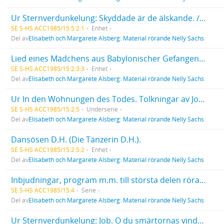
Ur Sternverdunkelung: Skyddade är de älskande. / Geschirmt sind die Liebenden. Dikt av Nelly Sachs översatt av Johannes Edfelt.
SE S-HS ACC1985/15:5:2:1
Enhet
Del av
Elisabeth och Margarete Alsberg: Material rörande Nelly Sachs
Lied eines Mädchens aus Babylonischer Gefangenschaft. Wir sind gewandert weit, so weit.
SE S-HS ACC1985/15:2:3:3
Enhet
Del av
Elisabeth och Margarete Alsberg: Material rörande Nelly Sachs
Ur In den Wohnungen des Todes. Tolkningar av Johannes Edfelt. 3 blad, maskinskrift (genomslagskopia).
SE S-HS ACC1985/15:2:5
Underserie
Del av
Elisabeth och Margarete Alsberg: Material rörande Nelly Sachs
Dansösen D.H. (Die Tänzerin D.H.).
SE S-HS ACC1985/15:2:5:2
Enhet
Del av
Elisabeth och Margarete Alsberg: Material rörande Nelly Sachs
Inbjudningar, program m.m. till största delen rörande Nelly Sachs.
SE S-HS ACC1985/15:4
Serie
Del av
Elisabeth och Margarete Alsberg: Material rörande Nelly Sachs
Ur Sternverdunkelung: Job. O du smärtornas vindros! / Hiob. O du Windrose der Qualen!