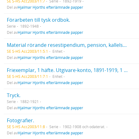
SE S-HS Acc2003/11:7
Serie
1892-1919
Del av
Hjalmar Hjorths efterlämnade papper
Förarbeten till tysk ordbok.
Serie
1892-1948
Del av
Hjalmar Hjorths efterlämnade papper
Material rörande resestipendium, pension, kallelser till medlem m.m. Förlagskontrakt 1891-1917. Testamente (del av) avskrift. Försäkringar. Skolbetyg för Margit Hjorth, Sigrid Hjorth, Ragnar Hjorth och Ingrid Hjorth.
SE S-HS Acc2003/11:5:1
Enhet
Del av
Hjalmar Hjorths efterlämnade papper
Friexemplar, 1 häfte. Utgivare-konto, 1891-1919, 1 vol. AB Svenska Bokförlaget: PM angående Hjalmar Hjorths arbeten m.m. Intyg om upplaga.
SE S-HS Acc2003/11:7:1
Enhet
Del av
Hjalmar Hjorths efterlämnade papper
Tryck.
Serie
1882-1921
Del av
Hjalmar Hjorths efterlämnade papper
Fotografier.
SE S-HS Acc2003/11:8
Serie
1902-1908 och odaterat.
Del av
Hjalmar Hjorths efterlämnade papper