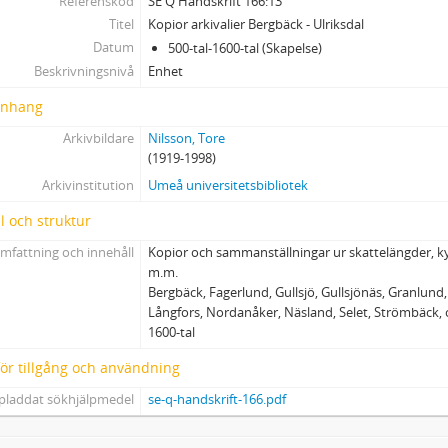
Referenskod
SE Q Handskrift 166:13
26 - Kopior arkivalier Djäkneböle, Skravelsjö m fl
Titel
Kopior arkivalier Bergbäck - Ulriksdal
27 - Kopior av arkivalier Fällforsbäck m fl
Datum
500-tal-1600-tal (Skapelse)
28 - Kopior arkivalier Gräsmyr, Hörnsjö
Beskrivningsnivå
Enhet
29 - Kopior arkivalier Harrsele m fl
nhang
30 - Kopior arkivalier Harrsele m fl
31 - Kopior arkivalier Hiske, Västerhiske, Ytterhiske
Arkivbildare
Nilsson, Tore
32 - Kopior arkivalier Hissjö - Innertavle
(1919-1998)
33 - Kopior arkivalier Hjoggsjö
Arkivinstitution
Umeå universitetsbibliotek
34 - Kopior arkivalier Jämteböle
l och struktur
35 - Kopior arkivalier Kasamark - Pålböle
36 - Kopior arkivalier Klabböle, Kåddis
mfattning och innehåll
Kopior och sammanställningar ur skattelängder, 
m.m.
37 - Kopior arkivalier Mjösjö, Norrfors
Bergbäck, Fagerlund, Gullsjö, Gullsjönäs, Granlun
38 - Kopior arkivalier Pengsjö
Långfors, Nordanåker, Näsland, Selet, Strömbäck, o
39 - Kopior arkivalier Röbäck
1600-tal
40 - Kopior arkivalier Rödå
 för tillgång och användning
41 - Kopior arkivalier Spöland 1
42 - Kopior arkivalier Spöland 2
pladdat sökhjälpmedel
se-q-handskrift-166.pdf
43 - Kopior arkivalier Strand
44 - Kopior arkivalier Ström - Sävar