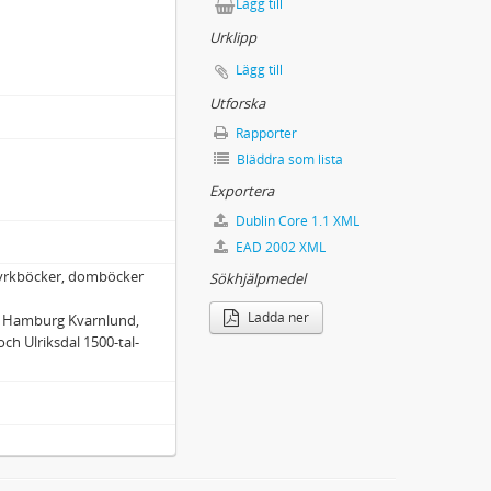
Lägg till
Urklipp
Lägg till
Utforska
Rapporter
Bläddra som lista
Exportera
Dublin Core 1.1 XML
EAD 2002 XML
kyrkböcker, domböcker
Sökhjälpmedel
Ladda ner
d, Hamburg Kvarnlund,
ch Ulriksdal 1500-tal-