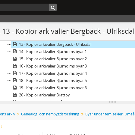
1 - Kopior ur domböcker och längder Umeå stad 1600-tal-1700-tal
Ume socken
Byar under fem sekler: Umeå socken
10 - Kopior arkivalier Ansmark - Gunsmark
 13 - Kopior arkivalier Bergbäck - Ulriksdal
11 - Kopior arkivalier Backen, Grisbacka, Grubbe
12 - Kopior arkivalier Baggböle - Bösta
13 - Kopior arkivalier Bergbäck - Ulriksdal
14 - Kopior arkivalier Bjurholms byar 1
15 - Kopior arkivalier Bjurholms byar 2
16 - Kopior arkivalier Bjurholms byar 3
17 - Kopior arkivalier Bjurholms byar 4
18 - Kopior arkivalier Bjurholms byar 5
19 - Kopior arkivalier Bjurholms byar 6
20 - Kopior arkivalier Brattby
21 - Kopior arkivalier Brån
22 - Kopior arkivalier Degerfors byar 1
ons arkiv
Genealogi och hembygdsforskning
Byar under fem sekler: Umeå
23 - Kopior arkivalier Degerfors byar 2
24 - Kopior arkivalier Degerfors byar 3
et
25 - Kopior arkivalier Degerfors byar 4