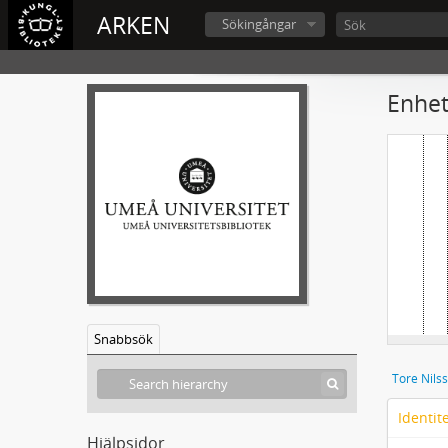
ARKEN
Sökingångar
Enhet
Snabbsök
Tore Nilss
Identit
Hjälpsidor