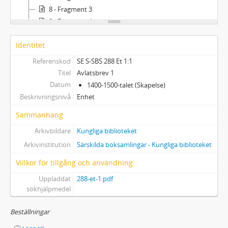
8 - Fragment 3
9 - Fragment 4
10 - Fragment 5
Identitet
11 - Fragment 6
12 - Fragment 7
Referenskod
SE S-SBS 288 Et 1:1
Titel
Avlatsbrev 1
Datum
1400-1500-talet (Skapelse)
Beskrivningsnivå
Enhet
Sammanhang
Arkivbildare
Kungliga biblioteket
Arkivinstitution
Särskilda boksamlingar - Kungliga biblioteket
Villkor för tillgång och användning
Uppladdat
288-et-1.pdf
sökhjälpmedel
Beställningar