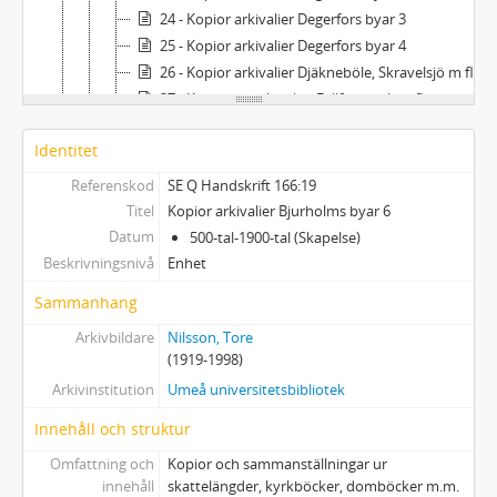
24 - Kopior arkivalier Degerfors byar 3
25 - Kopior arkivalier Degerfors byar 4
26 - Kopior arkivalier Djäkneböle, Skravelsjö m fl
27 - Kopior av arkivalier Fällforsbäck m fl
28 - Kopior arkivalier Gräsmyr, Hörnsjö
Identitet
29 - Kopior arkivalier Harrsele m fl
30 - Kopior arkivalier Harrsele m fl
Referenskod
SE Q Handskrift 166:19
31 - Kopior arkivalier Hiske, Västerhiske, Ytterhiske
Titel
Kopior arkivalier Bjurholms byar 6
32 - Kopior arkivalier Hissjö - Innertavle
Datum
500-tal-1900-tal (Skapelse)
33 - Kopior arkivalier Hjoggsjö
Beskrivningsnivå
Enhet
34 - Kopior arkivalier Jämteböle
Sammanhang
35 - Kopior arkivalier Kasamark - Pålböle
Arkivbildare
Nilsson, Tore
36 - Kopior arkivalier Klabböle, Kåddis
(1919-1998)
37 - Kopior arkivalier Mjösjö, Norrfors
Arkivinstitution
Umeå universitetsbibliotek
38 - Kopior arkivalier Pengsjö
39 - Kopior arkivalier Röbäck
Innehåll och struktur
40 - Kopior arkivalier Rödå
Omfattning och
Kopior och sammanställningar ur
41 - Kopior arkivalier Spöland 1
innehåll
skattelängder, kyrkböcker, domböcker m.m.