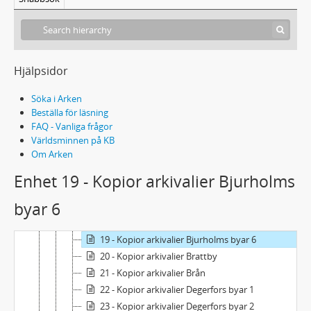
Egna manuskript och korrespondens
Genealogi och hembygdsforskning
1 - Kopior ur domböcker och längder Umeå stad 1600-tal-1700-tal
Ume socken
Hjälpsidor
Byar under fem sekler: Umeå socken
10 - Kopior arkivalier Ansmark - Gunsmark
Söka i Arken
11 - Kopior arkivalier Backen, Grisbacka, Grubbe
Beställa för läsning
12 - Kopior arkivalier Baggböle - Bösta
FAQ - Vanliga frågor
13 - Kopior arkivalier Bergbäck - Ulriksdal
Världsminnen på KB
Om Arken
14 - Kopior arkivalier Bjurholms byar 1
15 - Kopior arkivalier Bjurholms byar 2
Enhet 19 - Kopior arkivalier Bjurholms
16 - Kopior arkivalier Bjurholms byar 3
byar 6
17 - Kopior arkivalier Bjurholms byar 4
18 - Kopior arkivalier Bjurholms byar 5
19 - Kopior arkivalier Bjurholms byar 6
20 - Kopior arkivalier Brattby
21 - Kopior arkivalier Brån
22 - Kopior arkivalier Degerfors byar 1
23 - Kopior arkivalier Degerfors byar 2