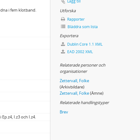
Lägg till
undna i fem klotband.
Utforska
Rapporter
Bläddra som lista
Exportera
Dublin Core 1.1 XML
EAD 2002 XML
Relaterade personer och
organisationer
Zettervall, Folke
(Arkivbildare)
Zettervall, Folke
(Ämne)
Relaterade handlingstyper
Brev
Ep.z4, I.z3 och I.z4.