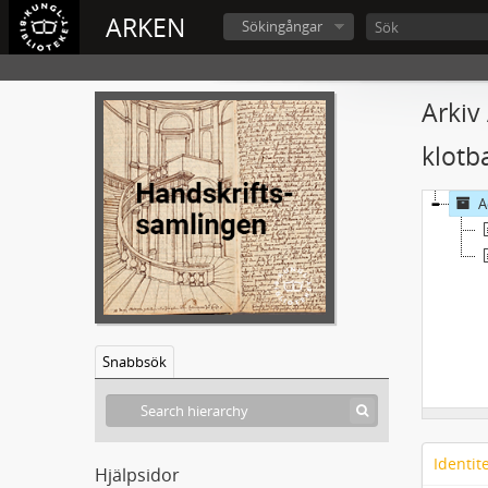
ARKEN
Sökingångar
Arkiv
klotb
A
Snabbsök
Identit
Hjälpsidor