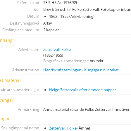
Referenskod
SE S-HS Acc1976/89
Titel
Brev från och till Folke Zettervall. Fotokopior inb
Datum
1862 - 1955 (Arkivbildning)
Beskrivningsnivå
Arkiv
Omfång och medium
2 kapslar
nhang
Arkivbildare
Zettervall, Folke
(1862-1955)
Biografiska anmärkningar
Arkitekt
Arkivinstitution
Handskriftssamlingen - Kungliga biblioteket
at material
ade arkivbeskrivningar
Helgo Zettervalls efterlämnade papper
ningar
Anmärkning
Annat material rörande Folke Zettervall finns även i 
ångar
Sökingångar på namn
Zettervall, Folke
(Ämne)