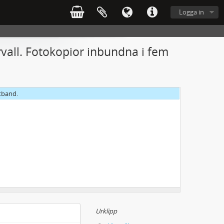
Logga in
ervall. Fotokopior inbundna i fem
otband.
Urklipp