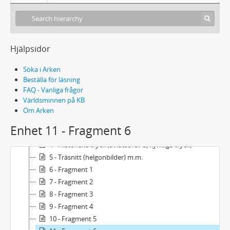
Hjälpsidor
Söka i Arken
Beställa för läsning
FAQ - Vanliga frågor
288 Et 1 - Ettbladstryck och fragment
Världsminnen på KB
1 - Avlatsbrev 1
Om Arken
2 - Avlatsbrev 2
Enhet 11 - Fragment 6
3 - Kalendrar
4 - Historiska tryck (avlatsbrev 3, kyrkliga tryck)
5 - Träsnitt (helgonbilder) m.m.
6 - Fragment 1
7 - Fragment 2
8 - Fragment 3
9 - Fragment 4
10 - Fragment 5