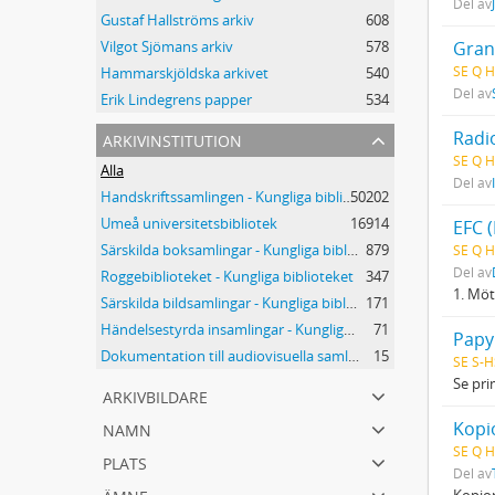
Del av
Gustaf Hallströms arkiv
608
Gran
Vilgot Sjömans arkiv
578
SE Q H
Hammarskjöldska arkivet
540
Del av
Erik Lindegrens papper
534
arkivinstitution
Radi
SE Q H
Alla
Del av
Handskriftssamlingen - Kungliga biblioteket
50202
Umeå universitetsbibliotek
16914
EFC 
Särskilda boksamlingar - Kungliga biblioteket
879
SE Q H
Del av
Roggebiblioteket - Kungliga biblioteket
347
1. Möt
Särskilda bildsamlingar - Kungliga biblioteket
171
Händelsestyrda insamlingar - Kungliga biblioteket
71
Papy
Dokumentation till audiovisuella samlingar - Kungliga biblioteket
15
SE S-H
Se pri
arkivbildare
namn
Kopio
SE Q H
plats
Del av
ämne
Kopio