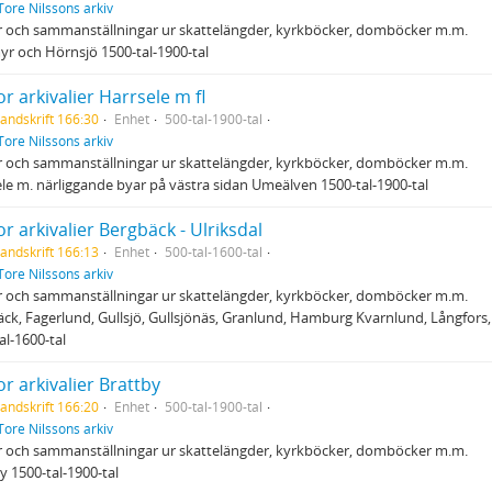
Tore Nilssons arkiv
r och sammanställningar ur skattelängder, kyrkböcker, domböcker m.m.
r och Hörnsjö 1500-tal-1900-tal
r arkivalier Harrsele m fl
andskrift 166:30
Enhet
500-tal-1900-tal
Tore Nilssons arkiv
r och sammanställningar ur skattelängder, kyrkböcker, domböcker m.m.
le m. närliggande byar på västra sidan Umeälven 1500-tal-1900-tal
r arkivalier Bergbäck - Ulriksdal
andskrift 166:13
Enhet
500-tal-1600-tal
Tore Nilssons arkiv
r och sammanställningar ur skattelängder, kyrkböcker, domböcker m.m.
ck, Fagerlund, Gullsjö, Gullsjönäs, Granlund, Hamburg Kvarnlund, Långfors,
al-1600-tal
r arkivalier Brattby
andskrift 166:20
Enhet
500-tal-1900-tal
Tore Nilssons arkiv
r och sammanställningar ur skattelängder, kyrkböcker, domböcker m.m.
y 1500-tal-1900-tal