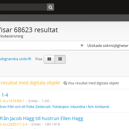
isar 68623 resultat
rkivbeskrivning
Utökade sökmöjlighete
dsgranska utskrift
Visa:
 resultat med digitala objekt
Visa resultat med digitala objekt
 1-4
S Acc1976/89:1
Enhet
1-04
Brev från och till Folke Zettervall. Fotokopior inbundna i fem klotband.
från Jacob Hägg till hustrun Ellen Hägg
S Acc2005/17:2:4
Enhet
190-1919