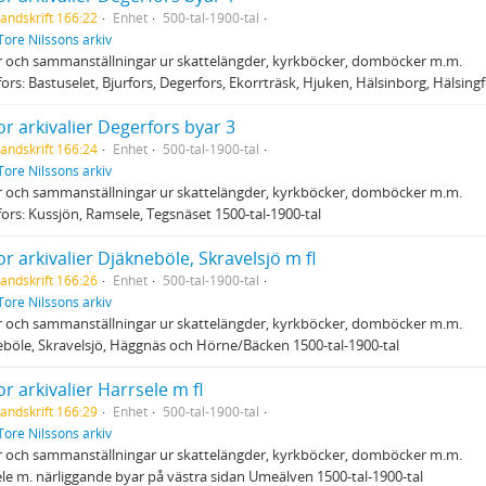
andskrift 166:22
Enhet
500-tal-1900-tal
Tore Nilssons arkiv
r och sammanställningar ur skattelängder, kyrkböcker, domböcker m.m.
ors: Bastuselet, Bjurfors, Degerfors, Ekorrträsk, Hjuken, Hälsinborg, Hälsingfo
r arkivalier Degerfors byar 3
andskrift 166:24
Enhet
500-tal-1900-tal
Tore Nilssons arkiv
r och sammanställningar ur skattelängder, kyrkböcker, domböcker m.m.
ors: Kussjön, Ramsele, Tegsnäset 1500-tal-1900-tal
r arkivalier Djäkneböle, Skravelsjö m fl
andskrift 166:26
Enhet
500-tal-1900-tal
Tore Nilssons arkiv
r och sammanställningar ur skattelängder, kyrkböcker, domböcker m.m.
böle, Skravelsjö, Häggnäs och Hörne/Bäcken 1500-tal-1900-tal
r arkivalier Harrsele m fl
andskrift 166:29
Enhet
500-tal-1900-tal
Tore Nilssons arkiv
r och sammanställningar ur skattelängder, kyrkböcker, domböcker m.m.
le m. närliggande byar på västra sidan Umeälven 1500-tal-1900-tal