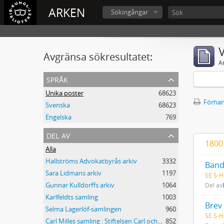
ARKEN
Sökingångar
V
Avgränsa sökresultatet:
A
språk
Unika poster
68623
Förhan
Svenska
68623
Engelska
769
del av
1800
Alla
Hallströms Advokatbyrås arkiv
3332
Band
Sara Lidmans arkiv
1197
SE S-H
Gunnar Kulldorffs arkiv
1064
Del av
Karlfeldts samling
1003
Brev 
Selma Lagerlöf-samlingen
960
SE S-H
Carl Milles samling : Stiftelsen Carl och Olga Milles Lidingöhem
852