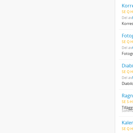
Korr
SE Q H
Del av
Korre
Fotog
SE Q H
Del av
Fotogr
Diab
SE Q H
Del av
Diabil
Ragn
SE S-H
Tilläg
Sohlma
Kale
SE Q H