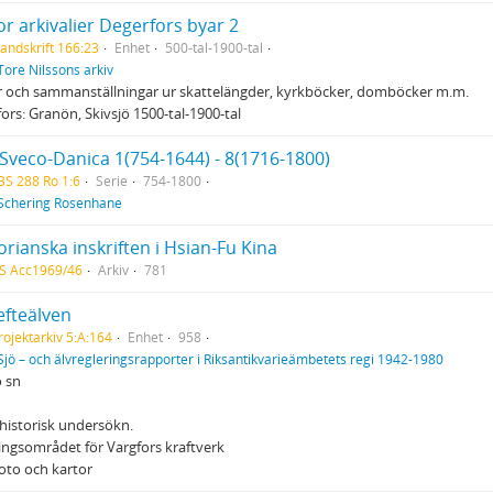
r arkivalier Degerfors byar 2
andskrift 166:23
Enhet
500-tal-1900-tal
Tore Nilssons arkiv
r och sammanställningar ur skattelängder, kyrkböcker, domböcker m.m.
ors: Granön, Skivsjö 1500-tal-1900-tal
 Sveco-Danica 1(754-1644) - 8(1716-1800)
BS 288 Ro 1:6
Serie
754-1800
Schering Rosenhane
rianska inskriften i Hsian-Fu Kina
S Acc1969/46
Arkiv
781
efteälven
rojektarkiv 5:A:164
Enhet
958
Sjö – och älvregleringsrapporter i Riksantikvarieämbetets regi 1942-1980
 sn
historisk undersökn.
ngsområdet för Vargfors kraftverk
foto och kartor