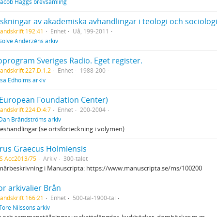
Jacob Häggs brevsamling
skningar av akademiska avhandlingar i teologi och sociologi
andskrift 192:41
Enhet
Uå, 199-2011
Sölve Anderzéns arkiv
oprogram Sveriges Radio. Eget register.
andskrift 227:D:1:2
Enhet
1988-200
Isa Edholms arkiv
(European Foundation Center)
andskrift 224:D:4:7
Enhet
200-2004
Dan Brändströms arkiv
eshandlingar (se ortsförteckning i volymen)
rus Graecus Holmiensis
S Acc2013/75
Arkiv
300-talet
märbeskrivning i Manuscripta: https://www.manuscripta.se/ms/100200
r arkivalier Brån
andskrift 166:21
Enhet
500-tal-1900-tal
Tore Nilssons arkiv
r och sammanställningar ur skattelängder, kyrkböcker, domböcker m.m.