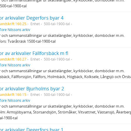
500-tal-1900-tal
r arkivalier Degerfors byar 4
andskrift 166:25
Enhet
500-tal-1900-tal
Tore Nilssons arkiv
r och sammanställningar ur skattelängder, kyrkböcker, domböcker m.m.
ors: Tväråträsk 1500-tal-1900-tal
r av arkivalier Fällforsbäck m fl
andskrift 166:27
Enhet
500-tal-1900-tal
Tore Nilssons arkiv
r och sammanställningar ur skattelängder, kyrkböcker, domböcker m.m.
rsbäck, Fällforssjön, Fällfors, Holmbäck, Högbäck, Kolksele, Långsjö och Örsb
r arkivalier Bjurholms byar 2
andskrift 166:15
Enhet
500-tal-1900-tal
Tore Nilssons arkiv
r och sammanställningar ur skattelängder, kyrkböcker, domböcker m.m.
lm: Armsjöbyarna, Storsandsjön, Strömåker, Vitvattnet, Västansjö, Åkerber
al-1900-tal
r arkivalier Degerfors byar 1