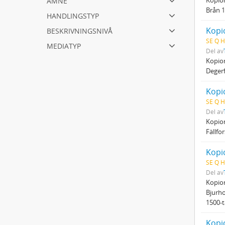
Brån 1
handlingstyp
beskrivningsnivå
Kopio
SE Q H
mediatyp
Del av
Kopio
Degerf
Kopio
SE Q H
Del av
Kopio
Fällfo
Kopio
SE Q H
Del av
Kopio
Bjurho
1500-t
Kopio