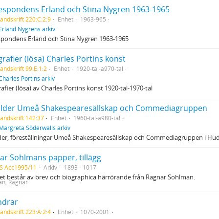
espondens Erland och Stina Nygren 1963-1965
andskrift 220:C:2:9
Enhet
1963-965
Erland Nygrens arkiv
spondens Erland och Stina Nygren 1963-1965
rafier (lösa) Charles Portins konst
andskrift 99:E:1:2
Enhet
1920-tal-a970-tal
Charles Portins arkiv
afier (lösa) av Charles Portins konst 1920-tal-1970-tal
ilder Umeå Shakespearesällskap och Commediagruppen
andskrift 142:37
Enhet
1960-tal-a980-tal
Margreta Söderwalls arkiv
der, föreställningar Umeå Shakespearesällskap och Commediagruppen i Hudd
ar Sohlmans papper, tillägg
S Acc1995/11
Arkiv
1893 - 1017
get består av brev och biographica härrörande från Ragnar Sohlman.
n, Ragnar
ndrar
andskrift 223:A:2:4
Enhet
1070-2001