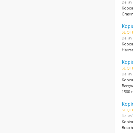
Del av
Kopio
Gräsmy
Kopio
SE Q H
Del av
Kopio
Harrse
Kopio
SE Q H
Del av
Kopio
Bergbä
1500-t
Kopio
SE Q H
Del av
Kopio
Brattb