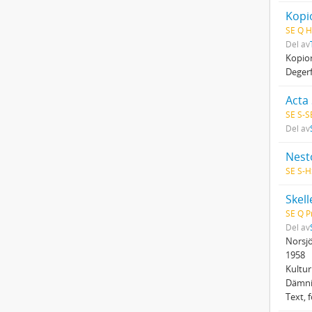
Kopio
SE Q H
Del av
Kopio
Degerf
Acta
SE S-S
Del av
Nesto
SE S-H
Skell
SE Q P
Del av
Norsjö
1958
Kultur
Dämni
Text, 