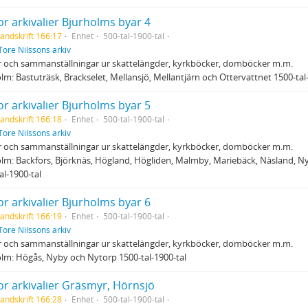
r arkivalier Bjurholms byar 4
andskrift 166:17
Enhet
500-tal-1900-tal
Tore Nilssons arkiv
r och sammanställningar ur skattelängder, kyrkböcker, domböcker m.m.
lm: Bastuträsk, Brackselet, Mellansjö, Mellantjärn och Ottervattnet 1500-tal
r arkivalier Bjurholms byar 5
andskrift 166:18
Enhet
500-tal-1900-tal
Tore Nilssons arkiv
r och sammanställningar ur skattelängder, kyrkböcker, domböcker m.m.
lm: Backfors, Björknäs, Högland, Högliden, Malmby, Mariebäck, Näsland, N
al-1900-tal
r arkivalier Bjurholms byar 6
andskrift 166:19
Enhet
500-tal-1900-tal
Tore Nilssons arkiv
r och sammanställningar ur skattelängder, kyrkböcker, domböcker m.m.
lm: Högås, Nyby och Nytorp 1500-tal-1900-tal
or arkivalier Gräsmyr, Hörnsjö
andskrift 166:28
Enhet
500-tal-1900-tal