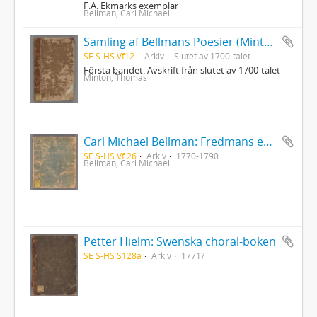
F.A. Ekmarks exemplar
Bellman, Carl Michael
Samling af Bellmans Poesier (Mintons ex.)
SE S-HS Vf12
Arkiv
Slutet av 1700-talet
Första bandet. Avskrift från slutet av 1700-talet
Minton, Thomas
Carl Michael Bellman: Fredmans epistlar [Nechers ex.]. Ep. 1-50
SE S-HS Vf 26
Arkiv
1770-1790
Bellman, Carl Michael
Petter Hielm: Swenska choral-boken
SE S-HS S128a
Arkiv
1771?