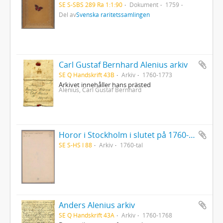
SE S-SBS 289 Ra 1:1:90
Dokument
1759
Del av
Svenska raritetssamlingen
Carl Gustaf Bernhard Alenius arkiv
SE Q Handskrift 43B
Arkiv
1760-1773
Arkivet innehåller hans prästed
Alenius, Carl Gustaf Bernhard
Horor i Stockholm i slutet på 1760-talet
SE S-HS I 88
Arkiv
1760-tal
Anders Alenius arkiv
SE Q Handskrift 43A
Arkiv
1760-1768