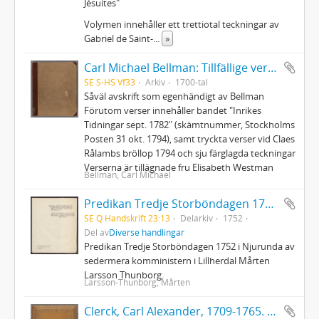
Jésuites"
Volymen innehåller ett trettiotal teckningar av
Gabriel de Saint-
...
»
Carl Michael Bellman: Tillfällige verser och rim skrifne och hopsamlade innom ett hus, där Auctor finner sig älskad och wälkommen
SE S-HS Vf33
Arkiv
1700-tal
Såväl avskrift som egenhändigt av Bellman
Förutom verser innehåller bandet "Inrikes
Tidningar sept. 1782" (skämtnummer, Stockholms
Posten 31 okt. 1794), samt tryckta verser vid Claes
Rålambs bröllop 1794 och sju färglagda teckningar
Verserna är tillägnade fru Elisabeth Westman
Bellman, Carl Michael
Predikan Tredje Storböndagen 1752 i Njurunda
SE Q Handskrift 23:13
Delarkiv
1752
Del av
Diverse handlingar
Predikan Tredje Storböndagen 1752 i Njurunda av
sedermera komministern i Lillherdal Mårten
Larsson Thunborg.
Larsson-Thunborg, Mårten
Clerck, Carl Alexander, 1709-1765. - Icones insectorum rariorum. (Pl.titelbl.) Stockholm. 1-2. 1759-65. [Del 1], Caroli Clerck reg: soc: scient: Upsal: membr: Icones insectorum rariorum cum nominibus eorum trivialibus, locisqve e C: Linnæi ... Syst: nat: allegatis Holmiæ 1759.. - 1759