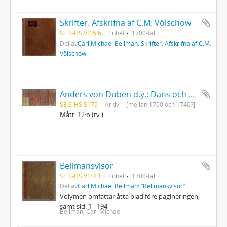
Skrifter. Afskrifna af C.M. Völschow
SE S-HS Vf15:6
Enhet
1700-tal
Del av
Carl Michael Bellman: Skrifter. Afskrifna af C.M.
Völschow
Anders von Düben d.y.: Dans och sångmelodier samt marscher etc., dels i gammal tabulatur, dels i fem-linjesystemets notskrift
SE S-HS S175
Arkiv
[mellan 1700 och 1740?]
Mått: 12:o (tv.)
Bellmansvisor
SE S-HS Vf24:1
Enhet
1700-tal
Del av
Carl Michael Bellman: ”Bellmansvisor”
Volymen omfattar åtta blad före pagineringen,
samt sid. 1 - 194
Bellman, Carl Michael