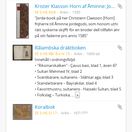
Krister Klasson Horn af Åminne: Jordebok
SE S-HS Ih29
Arkiv
1585
"Jorde-book på her Christiern Claesson [Horn]
frijherre till Åminne jordegods, som honom uthi
rätt syskerne skijfft för en broder dell tillfallin ähr
på sitt faderne pro anno 1585"
Rålambska dräktboken
SE S-HS Rål. 8:o nr 10
Arkiv
1600-tal
Innehåll i ordningsföljd:
• "Riksmarskalken" - Çavus basi, blad 1, även 47
• Sultan Mehmed IV, blad 2
• Svärdbärare, sultanens - Silâhtar aga, blad 3
• Standarbärare – Bayrakdar, blad 4
• Favorithustru, sultanens - Hasseki Sultan, blad 5
• Folkslag – Turkiska,
...
»
Koralbok
SE S-HS S117
Arkiv
16??-????