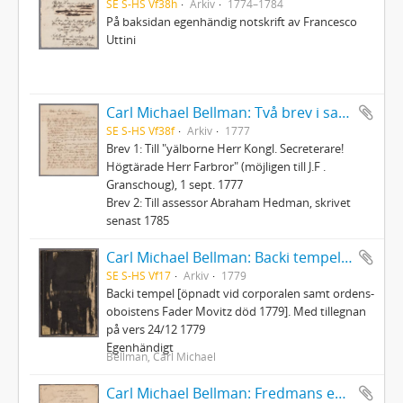
SE S-HS Vf38h
Arkiv
1774–1784
På baksidan egenhändig notskrift av Francesco
Uttini
Carl Michael Bellman: Två brev i samtida avskrift
SE S-HS Vf38f
Arkiv
1777
Brev 1: Till "yälborne Herr Kongl. Secreterare!
Högtärade Herr Farbror" (möjligen till J.F .
Granschoug), 1 sept. 1777
Brev 2: Till assessor Abraham Hedman, skrivet
senast 1785
Carl Michael Bellman: Backi tempel [öpnadt vid corporalen samt ordens-oboistens Fader Movitz död 1779]
SE S-HS Vf17
Arkiv
1779
Backi tempel [öpnadt vid corporalen samt ordens-
oboistens Fader Movitz död 1779]. Med tillegnan
på vers 24/12 1779
Egenhändigt
Bellman, Carl Michael
Carl Michael Bellman: Fredmans epistlar och sånger m.fl. Bellman-texter