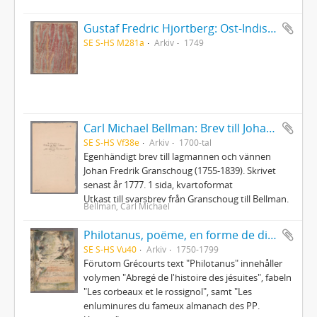
Gustaf Fredric Hjortberg: Ost-Indisk resa
SE S-HS M281a
Arkiv
1749
Carl Michael Bellman: Brev till Johan Fredrik Granschoug
SE S-HS Vf38e
Arkiv
1700-tal
Egenhändigt brev till lagmannen och vännen
Johan Fredrik Granschoug (1755-1839). Skrivet
senast år 1777. 1 sida, kvartoformat
Utkast till svarsbrev från Granschoug till Bellman.
Bellman, Carl Michael
Philotanus, poëme, en forme de dialogue, ou l'histoire de la constitution unigenitus
SE S-HS Vu40
Arkiv
1750-1799
Förutom Grécourts text "Philotanus" innehåller
volymen "Abregé de l'histoire des jésuites", fabeln
"Les corbeaux et le rossignol", samt "Les
enluminures du fameux almanach des PP.