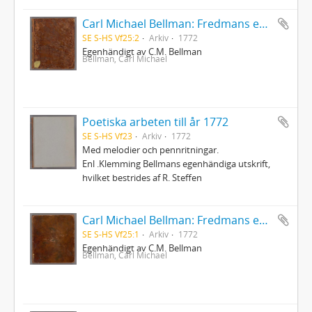
Carl Michael Bellman: Fredmans epistlar [dedicerade till J.D. Duwall] Del 2
SE S-HS Vf25:2
Arkiv
1772
Egenhändigt av C.M. Bellman
Bellman, Carl Michael
Poetiska arbeten till år 1772
SE S-HS Vf23
Arkiv
1772
Med melodier och pennritningar.
Enl .Klemming Bellmans egenhändiga utskrift,
hvilket bestrides af R. Steffen
Carl Michael Bellman: Fredmans epistlar [dedicerade till J.D. Duwall] Del 1
SE S-HS Vf25:1
Arkiv
1772
Egenhändigt av C.M. Bellman
Bellman, Carl Michael