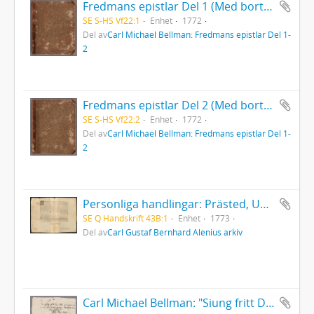
Fredmans epistlar Del 1 (Med bortriven dedikation)
SE S-HS Vf22:1
Enhet
1772
Del av
Carl Michael Bellman: Fredmans epistlar Del 1-
2
Fredmans epistlar Del 2 (Med bortriven dedikation)
SE S-HS Vf22:2
Enhet
1772
Del av
Carl Michael Bellman: Fredmans epistlar Del 1-
2
Personliga handlingar: Prästed, Uppsala 1773
SE Q Handskrift 43B:1
Enhet
1773
Del av
Carl Gustaf Bernhard Alenius arkiv
Carl Michael Bellman: "Siung fritt Dens Skål wid cyperwin ... "