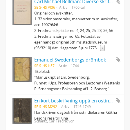
Carl Michael Bellman: Diverse skrifter
SE S-HS Vf36
Arkiv
1700-tal
Original och avskrifter:
1. 32 sidor pastoraler, menuetter m.m. avskrifter,
acc. 1907/64:6
2. Fredmans Epistlar no. 4, 24, 25, 25, 28, 36, 56
3. Fredmans sånger no. 65. Fotostat av
egenhändgt original Sthlms stadsmuseum
(93/32:10) dat, Hägersten 5 juni 1775
...
»
Emanuel Swedenborgs drömbok
SE S-HS Is57
Arkiv
1744
Titelblad:
"Manuskript af Em. Svedenborg.
Funnet i Ups. Profeisoren och Lectoren i Westerås
R. Scheringsons Boksamling af L. ?. Boberg."
En kort beskrifvning uppå en ostindisk resa till Canton uthi Chinah - förrättat af Carl Fredrich von Schantz ifrån åhr 1746 till åhr 1749
SE S-HS M292
Arkiv
1746-1749
Handskriven dagbok från ostindiefararen Götha
Leijons resa till Kina
Schantz, Carl Fredrik von