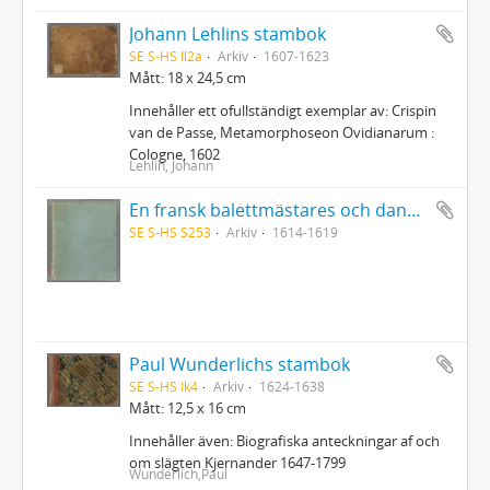
Johann Lehlins stambok
SE S-HS Il2a
Arkiv
1607-1623
Mått: 18 x 24,5 cm
Innehåller ett ofullständigt exemplar av: Crispin
van de Passe, Metamorphoseon Ovidianarum :
Cologne, 1602
Lehlin, Johann
En fransk balettmästares och danslärares i Bruxelles 1614-19 anteckningsbok
SE S-HS S253
Arkiv
1614-1619
Paul Wunderlichs stambok
SE S-HS Ik4
Arkiv
1624-1638
Mått: 12,5 x 16 cm
Innehåller även: Biografiska anteckningar af och
om slägten Kjernander 1647-1799
Wunderlich,Paul