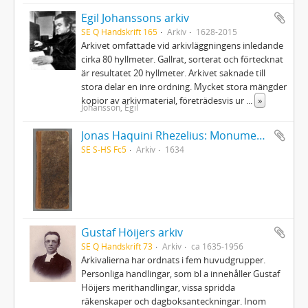
Egil Johanssons arkiv
SE Q Handskrift 165
Arkiv
1628-2015
Arkivet omfattade vid arkivläggningens inledande
cirka 80 hyllmeter. Gallrat, sorterat och förtecknat
är resultatet 20 hyllmeter. Arkivet saknade till
stora delar en inre ordning. Mycket stora mängder
kopior av arkivmaterial, företrädesvis ur
...
»
Johansson, Egil
Jonas Haquini Rhezelius: Monumenta runica in Ölandia comitatu Regni Sveciæ Gothiaquæ
SE S-HS Fc5
Arkiv
1634
Gustaf Höijers arkiv
SE Q Handskrift 73
Arkiv
ca 1635-1956
Arkivalierna har ordnats i fem huvudgrupper.
Personliga handlingar, som bl a innehåller Gustaf
Höijers merithandlingar, vissa spridda
räkenskaper och dagboksanteckningar. Inom