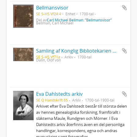
Bellmansvisor
SE S-HS Vf24:4
Enhet
1700-tal
Del av
Carl Michael Bellman: ”Bellmansvisor”
Bellman, Carl Michael
Samling af Konglig Bibliotekarien Olof Dalins versar
SE S-HS Vf71a
Arkiv
1700-tal
Dalin, Olof von
Eva Dahlstedts arkiv
SE Q Handskrift 65
Arkiv
1700-tal-1900-tal
Arkivet efter Eva Dahlstedt består till största delen
av hennes genealogiska forskning, framförallt i
släkterna Maule, Rundgren och Mörner. I Eva
Dahlstedts arkiv återfinns även en del personliga
handlingar, korrespondens, egna och andras
manuskript samt fotografier