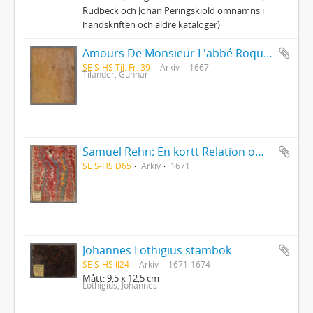
Rudbeck och Johan Peringskiöld omnämns i
handskriften och äldre kataloger)
Amours De Monsieur L'abbé Roquette avec Mademoiselle de Montauzier par Monsieur L'abbé Le Camus 1667
SE S-HS Til. Fr. 39
Arkiv
1667
Tilander, Gunnar
Samuel Rehn: En kortt Relation om Lapparnes lefwarne och sedher, wijdskiepellser, sampt i många stycken grofwe wildfarellser
SE S-HS D65
Arkiv
1671
Johannes Lothigius stambok
SE S-HS Il24
Arkiv
1671-1674
Mått: 9,5 x 12,5 cm
Lothigius, Johannes