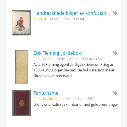
Handtecknade bilder av konfucianska och daoistiska lärda eller heliga personer från Kina
Kines10
Arkiv
1500-1800-tal?
Erik Fleming: Jordebok
SE S-HS If12
Arkiv
mellan 1530 och 1540
Av Erik Fleming egenhändigt skriven omkring år
1530-1540. Början saknas. De två sista sidorna är
skrivna av annan hand
Tīmūrnāme
SE S-HS Cod. Orient. 38
Arkiv
1552
Brunt orientaliskt skinnband med guldpressningar