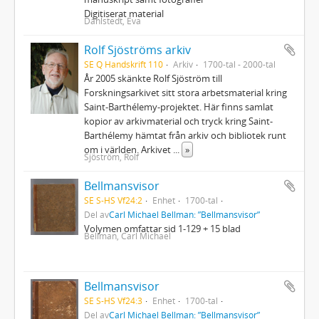
Digitiserat material
Dahlstedt, Eva
Rolf Sjöströms arkiv
SE Q Handskrift 110
Arkiv
1700-tal - 2000-tal
År 2005 skänkte Rolf Sjöström till
Forskningsarkivet sitt stora arbetsmaterial kring
Saint-Barthélemy-projektet. Här finns samlat
kopior av arkivmaterial och tryck kring Saint-
Barthélemy hämtat från arkiv och bibliotek runt
om i världen. Arkivet
...
»
Sjöström, Rolf
Bellmansvisor
SE S-HS Vf24:2
Enhet
1700-tal
Del av
Carl Michael Bellman: ”Bellmansvisor”
Volymen omfattar sid 1-129 + 15 blad
Bellman, Carl Michael
Bellmansvisor
SE S-HS Vf24:3
Enhet
1700-tal
Del av
Carl Michael Bellman: ”Bellmansvisor”