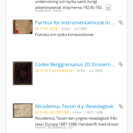
undervisning och kyrka samt övrigt
arbetsmaterial. Volymerna 192:45-192:
...
»
Anderzén, Sölve
Partitur för instrumentalmusik (trestämmig sättning) i tabulatur
SE S-HS S228
Arkiv
ca 1680
Franska och tyska kompositioner
Codex Berggrenianus 20: Drusernas på Libanon heliga bok
SE S-HS Cod. Orient 20
Arkiv
ca 1690
Nicodemus Tessin d.y: Resedagbok
SE S-HS Acc2001/88
Arkiv
1687-1688
Nicodemus Tessin den yngres resedagbok från
resa i Europa 1687-1688. Handskrift med skisser
Tessin, Nicodemus, d.y