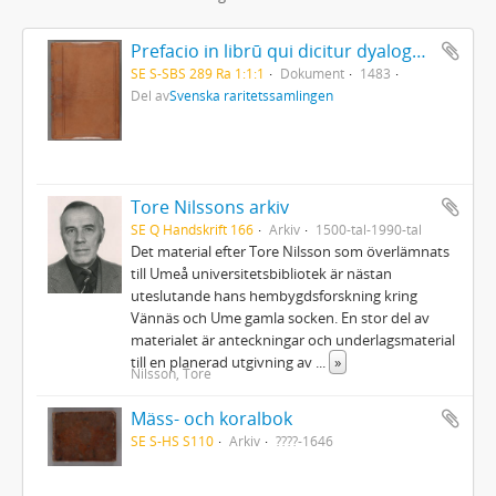
Prefacio in librū qui dicitur dyalogus creaturar[um] moralizatus omni materie morali iocundo et edificatiuo modo applicabilis. - 1483
SE S-SBS 289 Ra 1:1:1
Dokument
1483
Del av
Svenska raritetssamlingen
Tore Nilssons arkiv
SE Q Handskrift 166
Arkiv
1500-tal-1990-tal
Det material efter Tore Nilsson som överlämnats
till Umeå universitetsbibliotek är nästan
uteslutande hans hembygdsforskning kring
Vännäs och Ume gamla socken. En stor del av
materialet är anteckningar och underlagsmaterial
till en planerad utgivning av
...
»
Nilsson, Tore
Mäss- och koralbok
SE S-HS S110
Arkiv
????-1646