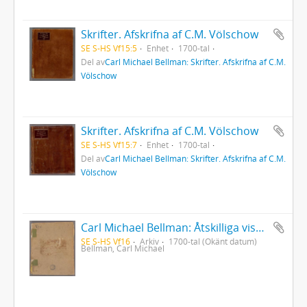
Skrifter. Afskrifna af C.M. Völschow
SE S-HS Vf15:5
Enhet
1700-tal
Del av
Carl Michael Bellman: Skrifter. Afskrifna af C.M.
Völschow
Skrifter. Afskrifna af C.M. Völschow
SE S-HS Vf15:7
Enhet
1700-tal
Del av
Carl Michael Bellman: Skrifter. Afskrifna af C.M.
Völschow
Carl Michael Bellman: Åtskilliga visor, samt en del af dess Fredmans epistlar
SE S-HS Vf16
Arkiv
1700-tal (Okänt datum)
Bellman, Carl Michael