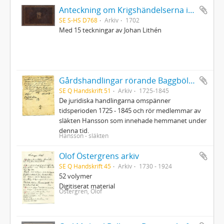
Anteckning om Krigshändelserna i Kurland uti Kon. Karl XIIs tid, under GeneralMajoren C.M. Stuart, af Er. Dahlberg
SE S-HS D768
Arkiv
1702
Med 15 teckningar av Johan Lithén
Gårdshandlingar rörande Baggböle nr 1 i Umeå socken
SE Q Handskrift 51
Arkiv
1725-1845
De juridiska handlingarna omspänner
tidsperioden 1725 - 1845 och rör medlemmar av
släkten Hansson som innehade hemmanet under
denna tid.
Hansson - släkten
Olof Östergrens arkiv
SE Q Handskrift 45
Arkiv
1730 - 1924
52 volymer
Digitiserat material
Östergren, Olof