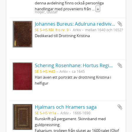
denna avdelning finns också personliga
handlingar med proveniens från
...
»
Höijer, Gustaf
Johannes Bureus: Adulruna rediviva seu sapientia Sveorum veterum de mysteriis alphabeti trium coronarum regni Fulkandiarum seu Svethiae antiquissimae
SE S-HS Rål. 8:o nr. 9
Arkiv
mellan 1640 och 1652?
Dedikerad till Drottning Kristina
Schering Rosenhane: Hortus Regius - Drottning Christinas stamträd med emblemata politica
SE S-HS H45
Arkiv
ca 1645
Häri även ett porträtt av drottning Kristina i
helfigur
Hjalmars och Hramers saga
SE S-HS Vr1a
Arkiv
1666-1690
Runskrift på pergament. Skinnband med
guldpressning.
Falsarium, troligen från slutet av 1600-talet (Olof