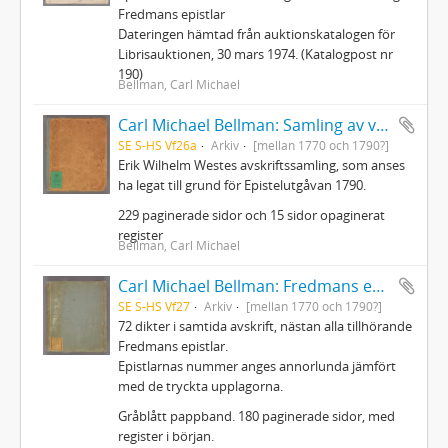
Fredmans epistlar
Dateringen hämtad från auktionskatalogen för
Librisauktionen, 30 mars 1974. (Katalogpost nr
190)
Bellman, Carl Michael
Carl Michael Bellman: Samling av visor och mindre poemer
SE S-HS Vf26a
Arkiv
[mellan 1770 och 1790?]
Erik Wilhelm Westes avskriftssamling, som anses
ha legat till grund för Epistelutgåvan 1790.
229 paginerade sidor och 15 sidor opaginerat
register
Bellman, Carl Michael
Carl Michael Bellman: Fredmans epistlar m.m.
SE S-HS Vf27
Arkiv
[mellan 1770 och 1790?]
72 dikter i samtida avskrift, nästan alla tillhörande
Fredmans epistlar.
Epistlarnas nummer anges annorlunda jämfört
med de tryckta upplagorna.
Gråblått pappband. 180 paginerade sidor, med
register i början.