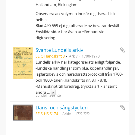
Hallandiam, Blekingiam
Observera att volymen inte är digitiserad i sin
helhet.
Blad 490-559 ej digitaliserade av bevarandeskäl.
Enskilda sidor har även utelämnats vid
digitisering.
Svante Lundells arkiv
SE Q Handskrift 8
Arkiv
1700-1970
Lundells arkiv har kategoriserats enligt följande:
-Juridiska handlingar som bl.a. köpehandlingar,
lagfartsbevis och häradsrättsprotokoll från 1700-
och 1800- talen (handskrifts nr. 8:1 - 8:4).
-Manuskript till föredrag, tryckta artiklar samt
andra
...
»
Lundell, Svante
Dans- och sångstycken
SE S-HS S174
Arkiv
17??-????