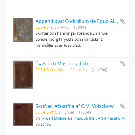
Appendix ad Codicillum de Equo Albo
SE S-HS Is58
Arkiv
1700-tal
Skrifter och handlingar rörande Emanuel
Swedenborg (Tryckta och i handskrift).
Innehåller även lösa blad.
ʼĪsā's och Masʼūd's dikter
SE S-HS Cod. Orient. 39
Arkiv
[ca 1700]
Skrifter. Afskrifna af C.M. Völschow
SE S-HS Vf15:3
Enhet
1700-tal
Del av
Carl Michael Bellman: Skrifter. Afskrifna af C.M.
Völschow