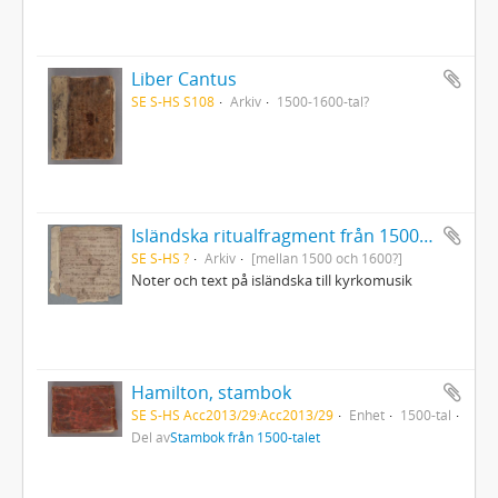
Liber Cantus
SE S-HS S108
Arkiv
1500-1600-tal?
Isländska ritualfragment från 1500-talet
SE S-HS ?
Arkiv
[mellan 1500 och 1600?]
Noter och text på isländska till kyrkomusik
Hamilton, stambok
SE S-HS Acc2013/29:Acc2013/29
Enhet
1500-tal
Del av
Stambok från 1500-talet