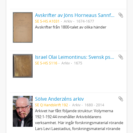
Avskrifter av Jöns Horneaus Sannfärdig berättelse om det för 100 år sedan förlupna grufverliga Trolldoms-Oväsendet i Sverige och Martin Brunnerus Betänkande om trolldomsväsendet
SE S-HS A1031
Arkiv
1674-1677
Avskrifter från 1800-talet av olika händer
Israel Olai Leimontinus: Svensk psalmbok med sångnoter
SE S-HS S116
Arkiv
1675
Sölve Anderzéns arkiv
SE Q Handskrift 192
Arkiv
1680 - 2014
Arkivet har fått följande struktur: Volymerna
192:1-192:44 innehåller Arkivbildarens
verksamhet. Här ingår forskningsmaterial rörande
Lars Levi Laestadius, forskningsmaterial rörande