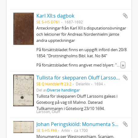
Karl XII:s dagbok
SE S-HS D761
1687-1692
Anteckningar från Karl XII:s disputationsövningar
och lektioner för Andreas Nordenhielm jämte
andra uppteckningar
På försättsbladet finns en uppgift införd den 20/8
1854: "Drottningholms Bibl. kat. No 84"
På försättsbladet finns angivet med blyert: "
...
»
Tullista för skepparen Oluff Larssons galeas
SE Q Handskrift 23:2
Delarkiv
1694
Del av
Diverse handlingar
Tullista för skepparen Oluff Larssons galeas i
Göteborg på väg till Malmö. Daterad
Tullkammaren i Göteborg 23/10 1694.
Larsson, Oluff
Johan Peringskiöld: Monumenta Sveo-Gothorum
SE S-HS Fh9
Arkiv
ca 1700
Monumenta per Westrogothiam, Scaniam,