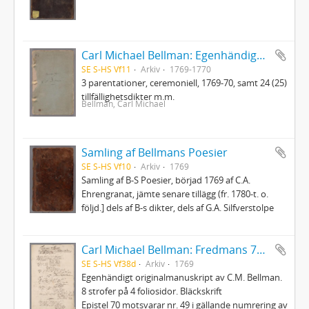
Carl Michael Bellman: Egenhändiga koncepter
SE S-HS Vf11
Arkiv
1769-1770
3 parentationer, ceremoniell, 1769-70, samt 24 (25)
tillfällighetsdikter m.m.
Bellman, Carl Michael
Samling af Bellmans Poesier
SE S-HS Vf10
Arkiv
1769
Samling af B-S Poesier, börjad 1769 af C.A.
Ehrengranat, jämte senare tillägg (fr. 1780-t. o.
följd.] dels af B-s dikter, dels af G.A. Silfverstolpe
Carl Michael Bellman: Fredmans 70:e Epistel. Om landstigningen wid Klubben i Mälarn en höst-afton 1769
SE S-HS Vf38d
Arkiv
1769
Egenhändigt originalmanuskript av C.M. Bellman.
8 strofer på 4 foliosidor. Bläckskrift
Epistel 70 motsvarar nr. 49 i gällande numrering av