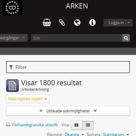
ARKEN
Logga in
ökingångar
Filter
Visar 1800 resultat
Arkivbeskrivning
Med digitala objekt
Utökade sökmöjligheter
Förhandsgranska utskrift
Visa:
Riktning:
Ökande
Sortera:
Startdatum