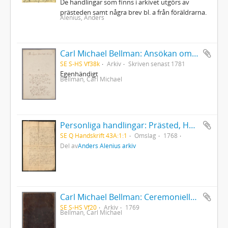
De handlingar som finns i arkivet utgörs av
prästeden samt några brev bl. a från föräldrarna.
Alenius, Anders
Carl Michael Bellman: Ansökan om konfirmationsfullmakt på sekreterarebeställningen i Nummerlotteriet
SE S-HS Vf38k
Arkiv
Skriven senast 1781
Egenhändigt
Bellman, Carl Michael
Personliga handlingar: Prästed, Härnösand 1768
SE Q Handskrift 43A:1:1
Omslag
1768
Del av
Anders Alenius arkiv
Carl Michael Bellman: Ceremonielle vid Parentation i Riddar-Capittlet af de Två Förgyllta Svinen, hållen öfver Bränvinsbrännaren och Ridd. Lundholm d.15 Okt.1769 af Ordensparentatorn... Janke Jensen
SE S-HS Vf20
Arkiv
1769
Bellman, Carl Michael