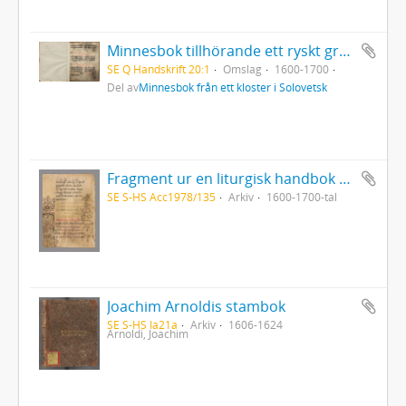
Minnesbok tillhörande ett ryskt grekisk-ortodoxt kloster i Solovetsk
SE Q Handskrift 20:1
Omslag
1600-1700
Del av
Minnesbok från ett kloster i Solovetsk
Fragment ur en liturgisk handbok gällande för den grekisk-ortodoxa kyrkan
SE S-HS Acc1978/135
Arkiv
1600-1700-tal
Joachim Arnoldis stambok
SE S-HS Ia21a
Arkiv
1606-1624
Arnoldi, Joachim