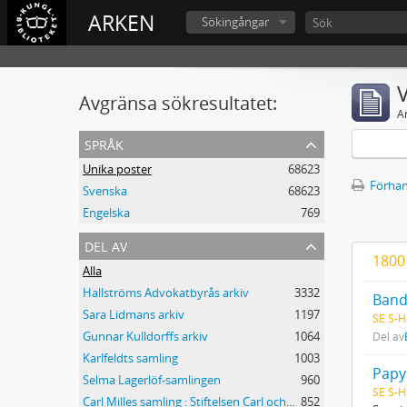
ARKEN
Sökingångar
V
Avgränsa sökresultatet:
A
språk
Unika poster
68623
Förhan
Svenska
68623
Engelska
769
del av
1800
Alla
Hallströms Advokatbyrås arkiv
3332
Band
Sara Lidmans arkiv
1197
SE S-H
Gunnar Kulldorffs arkiv
1064
Del av
Karlfeldts samling
1003
Papy
Selma Lagerlöf-samlingen
960
SE S-H
Carl Milles samling : Stiftelsen Carl och Olga Milles Lidingöhem
852