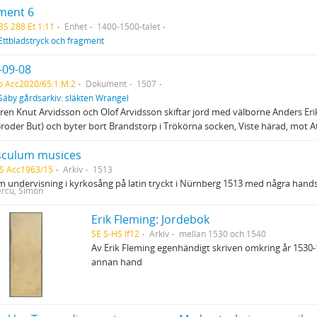
ment 6
BS 288 Et 1:11
Enhet
1400-1500-talet
Ettbladstryck och fragment
-09-08
o Acc2020/65:1:M:2
Dokument
1507
Säby gårdsarkiv: släkten Wrangel
en Knut Arvidsson och Olof Arvidsson skiftar jord med välborne Anders Erik
 Broder But) och byter bort Brandstorp i Trökörna socken, Viste härad, mot 
culum musices
S Acc1963/15
Arkiv
1513
 undervisning i kyrkosång på latin tryckt i Nürnberg 1513 med några handsk
rcu, Simon
Erik Fleming: Jordebok
SE S-HS If12
Arkiv
mellan 1530 och 1540
Av Erik Fleming egenhändigt skriven omkring år 1530-1
annan hand