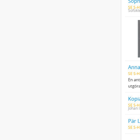
SE S-H
Sofokl
Anna,
SE S-H
En ant
utgöra
Kopia
SE S-H
Johan I
Pär 
SE S-H