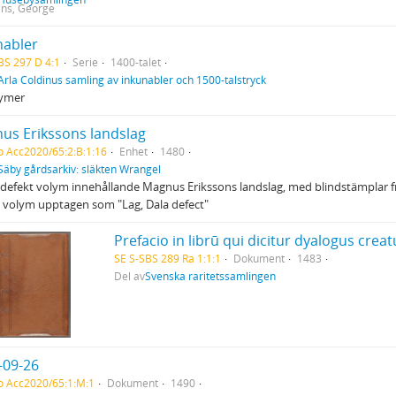
ns, George
nabler
BS 297 D 4:1
Serie
1400-talet
Arla Coldinus samling av inkunabler och 1500-talstryck
lymer
us Erikssons landslag
o Acc2020/65:2:B:1:16
Enhet
1480
Säby gårdsarkiv: släkten Wrangel
 defekt volym innehållande Magnus Erikssons landslag, med blindstämplar fr
 volym upptagen som "Lag, Dala defect"
SE S-SBS 289 Ra 1:1:1
Dokument
1483
Del av
Svenska raritetssamlingen
-09-26
o Acc2020/65:1:M:1
Dokument
1490