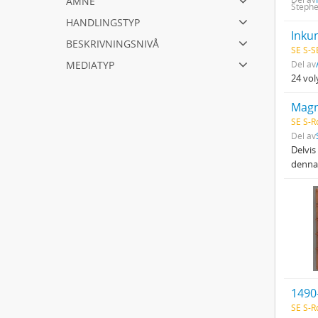
Stephe
handlingstyp
Inku
beskrivningsnivå
SE S-S
mediatyp
Del av
24 vo
Magn
SE S-R
Del av
Delvis
denna
1490
SE S-R