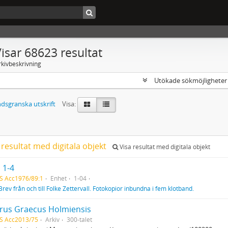
isar 68623 resultat
rkivbeskrivning
Utökade sökmöjlighete
dsgranska utskrift
Visa:
 resultat med digitala objekt
Visa resultat med digitala objekt
 1-4
S Acc1976/89:1
Enhet
1-04
Brev från och till Folke Zettervall. Fotokopior inbundna i fem klotband.
rus Graecus Holmiensis
S Acc2013/75
Arkiv
300-talet