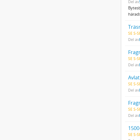
Del av
Bytesb
härads
Träsn
SE S-S
Del av
Frag
SE S-S
Del av
Avla
SE S-S
Del av
Frag
SE S-S
Del av
1500-
SE S-S