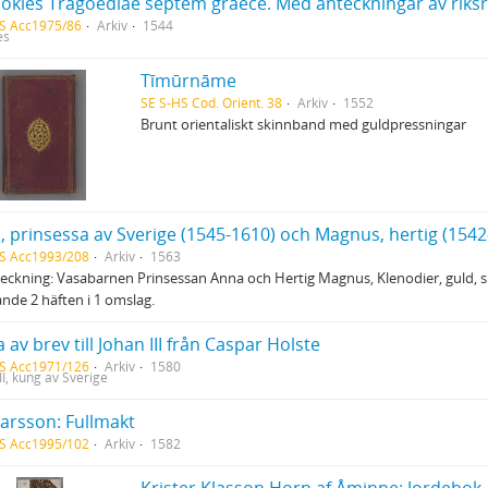
S Acc1975/86
Arkiv
1544
es
Tīmūrnāme
SE S-HS Cod. Orient. 38
Arkiv
1552
Brunt orientaliskt skinnband med guldpressningar
 prinsessa av Sverige (1545-1610) och Magnus, hertig (1542-
S Acc1993/208
Arkiv
1563
eckning: Vasabarnen Prinsessan Anna och Hertig Magnus, Klenodier, guld, sil
nde 2 häften i 1 omslag.
 av brev till Johan III från Caspar Holste
S Acc1971/126
Arkiv
1580
II, kung av Sverige
Larsson: Fullmakt
S Acc1995/102
Arkiv
1582
Krister Klasson Horn af Åminne: Jordebok