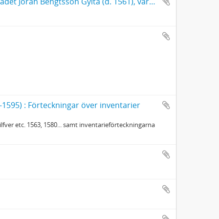
Sophokles Tragoediae septem graece. Med anteckningar av riksrådet Jöran Bengtsson Gylta (d. 1561), vars namnteckning också finns på titelbladet
1595) : Förteckningar över inventarier
fver etc. 1563, 1580... samt inventarieförteckningarna