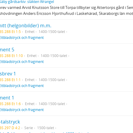
Säby gårdsarkiv: släkten Wrangel
rev varmed Arvid Knutsson Store till Torpa tillbyter sig Attertorps gård i 
hövdningen Anders Ericsson Hjorthufvud i Laskehärad, Skaraborgs län mot 
itt (helgonbilder) m.m.
BS 288 Et 1:5
Enhet
1400-1500-talet
Ettbladstryck och fragment
ment 5
BS 288 Et 1:10
Enhet
1400-1500-talet
Ettbladstryck och fragment
tsbrev 1
BS 288 Et 1:1
Enhet
1400-1500-talet
Ettbladstryck och fragment
ment 1
BS 288 Et 1:6
Enhet
1400-1500-talet
Ettbladstryck och fragment
talstryck
BS 297 D 4:2
Serie
1500-talet