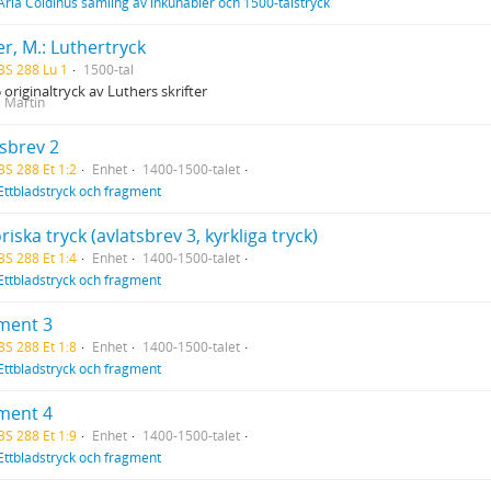
Arla Coldinus samling av inkunabler och 1500-talstryck
r, M.: Luthertryck
BS 288 Lu 1
1500-tal
 originaltryck av Luthers skrifter
, Martin
tsbrev 2
BS 288 Et 1:2
Enhet
1400-1500-talet
Ettbladstryck och fragment
riska tryck (avlatsbrev 3, kyrkliga tryck)
BS 288 Et 1:4
Enhet
1400-1500-talet
Ettbladstryck och fragment
ment 3
BS 288 Et 1:8
Enhet
1400-1500-talet
Ettbladstryck och fragment
ment 4
BS 288 Et 1:9
Enhet
1400-1500-talet
Ettbladstryck och fragment