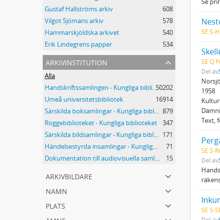
Se pri
Gustaf Hallströms arkiv
608
Nesto
Vilgot Sjömans arkiv
578
SE S-H
Hammarskjöldska arkivet
540
Erik Lindegrens papper
534
Skell
arkivinstitution
SE Q P
Del av
Alla
Norsjö
Handskriftssamlingen - Kungliga biblioteket
50202
1958
Umeå universitetsbibliotek
16914
Kultur
Dämni
Särskilda boksamlingar - Kungliga biblioteket
879
Text, 
Roggebiblioteket - Kungliga biblioteket
347
Särskilda bildsamlingar - Kungliga biblioteket
171
Perg
Händelsestyrda insamlingar - Kungliga biblioteket
71
SE S-R
Dokumentation till audiovisuella samlingar - Kungliga biblioteket
15
Del av
Handsk
arkivbildare
räkens
namn
Inku
plats
SE S-S
ämne
Del av