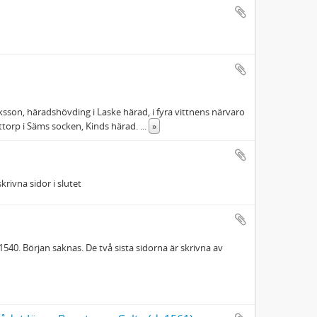
sson, häradshövding i Laske härad, i fyra vittnens närvaro
Attorp i Säms socken, Kinds härad.
...
»
rivna sidor i slutet
540. Början saknas. De två sista sidorna är skrivna av