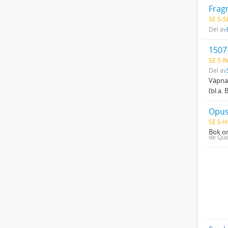
Frag
SE S-S
Del av
1507
SE S-R
Del av
Väpnar
(bl.a.
Opus
SE S-H
Bok om
de Que