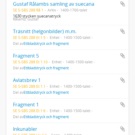
Gustaf Rålambs samling av suecana
SE S-SBS 288 Rå 1
Arkiv
1400-1700-talet
1630 stycken suecanatryck
Rålamb, Gustaf
Träsnitt (helgonbilder) m.m.
SE S-SBS 288 Et 1:5
Enhet
1400-1500-talet
Del av
Ettbladstryck och fragment
Fragment 5
SE S-SBS 288 Et 1:10
Enhet
1400-1500-talet
Del av
Ettbladstryck och fragment
Avlatsbrev 1
SE S-SBS 288 Et 1:1
Enhet
1400-1500-talet
Del av
Ettbladstryck och fragment
Fragment 1
SE S-SBS 288 Et 1:6
Enhet
1400-1500-talet
Del av
Ettbladstryck och fragment
Inkunabler
SE S-SBS 288 Hu 1:1
Serie
1400-talet