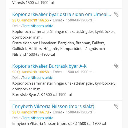
Vännäs 1500-tal-1900-tal
Kopior arkivalier byar östra sidan om Umeälven 1
SE Q Handskrift 166:55
Enhet
1500-tal-1900-tal
Del av
Tore Nilssons arkiv
Kopior och sammanställningar ur skattelängder, kyrkböcker,
domböcker m.m.
Östra sidan om Umeälven: Bergliden, Brännan, Fällfors,
Gullbäck, Hällfors, Höganäs, Kamparbäck, Långnäs och
Nilsland 1500-tal-1900-tal
Kopior arkivalier Burträsk byar A-K
SE Q Handskrift 166:58
Enhet
1500-tal-1900-tal
Del av
Tore Nilssons arkiv
Kopior och sammanställningar ur skattelängder, kyrkböcker,
domböcker m.m.
Burträsk: Byar A-K 1500-tal-1900-tal
Ennybeth Viktoria Nilsson (mors släkt)
SE Q Handskrift 166:73
Enhet
1500-tal-1900-tal
Del av
Tore Nilssons arkiv
Ennybeth Viktoria Nilsson (mors släkt) 1500-tal-1900-tal