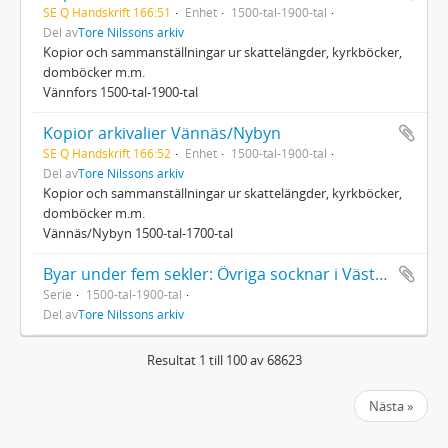
SE Q Handskrift 166:51
Enhet
1500-tal-1900-tal
Del av
Tore Nilssons arkiv
Kopior och sammanställningar ur skattelängder, kyrkböcker,
domböcker m.m.
Vännfors 1500-tal-1900-tal
Kopior arkivalier Vännäs/Nybyn
SE Q Handskrift 166:52
Enhet
1500-tal-1900-tal
Del av
Tore Nilssons arkiv
Kopior och sammanställningar ur skattelängder, kyrkböcker,
domböcker m.m.
Vännäs/Nybyn 1500-tal-1700-tal
Byar under fem sekler: Övriga socknar i Västerbotten
Serie
1500-tal-1900-tal
Del av
Tore Nilssons arkiv
Resultat 1 till 100 av 68623
Nästa »