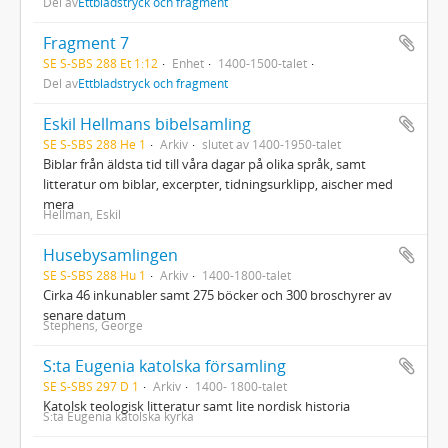
Del av
Ettbladstryck och fragment
Fragment 7
SE S-SBS 288 Et 1:12
Enhet
1400-1500-talet
Del av
Ettbladstryck och fragment
Eskil Hellmans bibelsamling
SE S-SBS 288 He 1
Arkiv
slutet av 1400-1950-talet
Biblar från äldsta tid till våra dagar på olika språk, samt
litteratur om biblar, excerpter, tidningsurklipp, aischer med
mera
Hellman, Eskil
Husebysamlingen
SE S-SBS 288 Hu 1
Arkiv
1400-1800-talet
Cirka 46 inkunabler samt 275 böcker och 300 broschyrer av
senare datum
Stephens, George
S:ta Eugenia katolska församling
SE S-SBS 297 D 1
Arkiv
1400- 1800-talet
Katolsk teologisk litteratur samt lite nordisk historia
S:ta Eugenia katolska kyrka