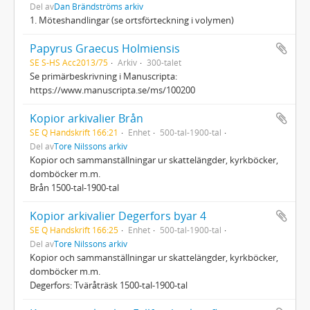
Del av
Dan Brändströms arkiv
1. Möteshandlingar (se ortsförteckning i volymen)
Papyrus Graecus Holmiensis
SE S-HS Acc2013/75
Arkiv
300-talet
Se primärbeskrivning i Manuscripta:
https://www.manuscripta.se/ms/100200
Kopior arkivalier Brån
SE Q Handskrift 166:21
Enhet
500-tal-1900-tal
Del av
Tore Nilssons arkiv
Kopior och sammanställningar ur skattelängder, kyrkböcker,
domböcker m.m.
Brån 1500-tal-1900-tal
Kopior arkivalier Degerfors byar 4
SE Q Handskrift 166:25
Enhet
500-tal-1900-tal
Del av
Tore Nilssons arkiv
Kopior och sammanställningar ur skattelängder, kyrkböcker,
domböcker m.m.
Degerfors: Tväråträsk 1500-tal-1900-tal