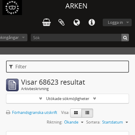
ARKEN
Logga in
ökingångar
Filter
Visar 68623 resultat
Arkivbeskrivning
Utökade sökmöjligheter
Förhandsgranska utskrift
Visa:
Riktning:
Ökande
Sortera:
Startdatum