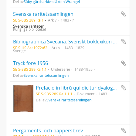
Del av
Säby gårdsarkiv: släkten Wrangel
Svenska raritetssamlingen
SE S-SBS 289 Ra 1
Arkiv
1483 - ?
Svenska rariteter
Kungliga biblioteket
Bibliographica Svecana. Svenskt boklexikon omfattande tiden från boktryckarkonstens uppkomst till och med 1829. Ca 25.000 kataloglappar med uppgifter hämtade ur Collijn, Bygdén och andra bibliografiska verk, även med antikvariatskataloger
SE S-HS Acc1972/62
Arkiv
1483 - 1829
Sverige
Tryck före 1956
SE S-SBS 289 Ra 1:1
Underserie
1483-1955
Del av
Svenska raritetssamlingen
Prefacio in librū qui dicitur dyalogus creaturar[um] moralizatus omni materie morali iocundo et edificatiuo modo applicabilis. - 1483
SE S-SBS 289 Ra 1:1:1
Dokument
1483
Del av
Svenska raritetssamlingen
Pergaments- och pappersbrev