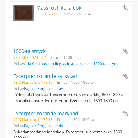
Mäss- och koralbok
SE S-HS S110
Arkiv
????-1646
1500-talstryck
SE S-SBS 297 D 4:2
Serie
1500-talet
Del av
Arla Coldinus samling av inkunabler och 1500-talstryck
Excerpter rörande kyrkstad
SE Q Handskrift 178:10
Enhet
1500-1800-tal
Del av
Ragnar Berglings arkiv
- Yrkesfolk i kyrkstad, excerpter ur diverse arkiv, 1500-1800-tal
- Sociala tjänster. Excerpter ur diverse arkiv, 1600-1800-tal
Excerpter rörande marknad
SE Q Handskrift 178:15
Enhet
1500-1800-tal
Del av
Ragnar Berglings arkiv
Birkarlar marknad landsköp. Excerpter ur diverse arkiv 1500-
1800-tal