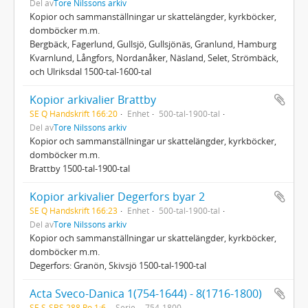
Del av
Tore Nilssons arkiv
Kopior och sammanställningar ur skattelängder, kyrkböcker,
domböcker m.m.
Bergbäck, Fagerlund, Gullsjö, Gullsjönäs, Granlund, Hamburg
Kvarnlund, Långfors, Nordanåker, Näsland, Selet, Strömbäck,
och Ulriksdal 1500-tal-1600-tal
Kopior arkivalier Brattby
SE Q Handskrift 166:20
Enhet
500-tal-1900-tal
Del av
Tore Nilssons arkiv
Kopior och sammanställningar ur skattelängder, kyrkböcker,
domböcker m.m.
Brattby 1500-tal-1900-tal
Kopior arkivalier Degerfors byar 2
SE Q Handskrift 166:23
Enhet
500-tal-1900-tal
Del av
Tore Nilssons arkiv
Kopior och sammanställningar ur skattelängder, kyrkböcker,
domböcker m.m.
Degerfors: Granön, Skivsjö 1500-tal-1900-tal
Acta Sveco-Danica 1(754-1644) - 8(1716-1800)
SE S-SBS 288 Ro 1:6
Serie
754-1800