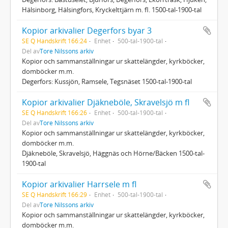
Hälsinborg, Hälsingfors, Kryckelttjärn m. fl. 1500-tal-1900-tal
Kopior arkivalier Degerfors byar 3
SE Q Handskrift 166:24
Enhet
500-tal-1900-tal
Del av
Tore Nilssons arkiv
Kopior och sammanställningar ur skattelängder, kyrkböcker,
domböcker m.m.
Degerfors: Kussjön, Ramsele, Tegsnäset 1500-tal-1900-tal
Kopior arkivalier Djäkneböle, Skravelsjö m fl
SE Q Handskrift 166:26
Enhet
500-tal-1900-tal
Del av
Tore Nilssons arkiv
Kopior och sammanställningar ur skattelängder, kyrkböcker,
domböcker m.m.
Djäkneböle, Skravelsjö, Häggnäs och Hörne/Bäcken 1500-tal-
1900-tal
Kopior arkivalier Harrsele m fl
SE Q Handskrift 166:29
Enhet
500-tal-1900-tal
Del av
Tore Nilssons arkiv
Kopior och sammanställningar ur skattelängder, kyrkböcker,
domböcker m.m.