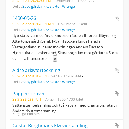
SE S-Ro Acc2020/65:1:M
Underserie
1490-1737
Del av
Säby gårdsarkiv: släkten Wrangel
1490-09-26
SE S-Ro Acc2020/65:1:M:1
Dokument
1490
Del av
Säby gårdsarkiv: släkten Wrangel
Bytesbrev varmed Arvid Knutsson Store till Torpa tillbyter sig
Attertorps gård i Semb [=Säm] socken Kinds härad i
Västergötland av häradshövdningen Anders Ericsson
Hjorthufvud i Laskehärad, Skaraborgs län mot gårdarna Stora
och Lilla Brandstorp i
...
»
Äldre arkivförteckning
SE S-Ro Acc2020/65:1
Serie
1490-1889
Del av
Säby gårdsarkiv: släkten Wrangel
Pappersprover
SE S-SBS 288 Pa 1
Arkiv
1500-1700-talet
Vattenstämpelsamling och två kapslar med Charta Sigillata ur
Anders Nyströms samling
Kungliga biblioteket
Gustaf Berghmans Elzeviersamling