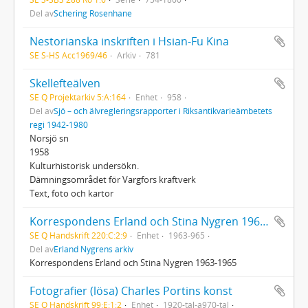
Del av
Schering Rosenhane
Nestorianska inskriften i Hsian-Fu Kina
SE S-HS Acc1969/46
Arkiv
781
Skellefteälven
SE Q Projektarkiv 5:A:164
Enhet
958
Del av
Sjö – och älvregleringsrapporter i Riksantikvarieämbetets
regi 1942-1980
Norsjö sn
1958
Kulturhistorisk undersökn.
Dämningsområdet för Vargfors kraftverk
Text, foto och kartor
Korrespondens Erland och Stina Nygren 1963-1965
SE Q Handskrift 220:C:2:9
Enhet
1963-965
Del av
Erland Nygrens arkiv
Korrespondens Erland och Stina Nygren 1963-1965
Fotografier (lösa) Charles Portins konst
SE Q Handskrift 99:E:1:2
Enhet
1920-tal-a970-tal