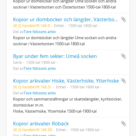
Kopior ur domböcker och längder Ume socken och andra
socknar i Västerbotten och Österbotten 1500-tal-1800-tal
Kopior ur domböcker och längder, Västerbotten 1500-tal-1800-tal
SE Q Handskrift 166:9
Enhet
1500-tal-1800-tal
Del av
Tore Nilssons arkiv
Kopior ur domböcker och längder Ume socken och andra
socknar i Västerbotten 1500-tal-1800-tal
Byar under fem sekler: Umeå socken
Serie
1500-tal-1900-tal
Del av
Tore Nilssons arkiv
Kopior arkivalier Hiske, Västerhiske, Ytterhiske
SE Q Handskrift 166:31
Enhet
1500-tal-1900-tal
Del av
Tore Nilssons arkiv
Kopior och sammanställningar ur skattelängder, kyrkböcker,
domböcker m.m.
Hiske, Västerhiske, Ytterhiske 1500-tal-1900-tal
Kopior arkivalier Röbäck
SE Q Handskrift 166:39
Enhet
1500-tal-1900-tal
Del av
Tore Nilssons arkiv