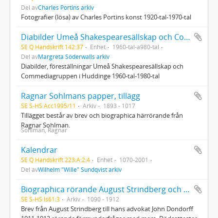
Del av
Charles Portins arkiv
Fotografier (lösa) av Charles Portins konst 1920-tal-1970-tal
Diabilder Umeå Shakespearesällskap och Commediagruppen
SE Q Handskrift 142:37
Enhet
1960-tal-a980-tal
Del av
Margreta Söderwalls arkiv
Diabilder, föreställningar Umeå Shakespearesällskap och
Commediagruppen i Huddinge 1960‐tal‐1980‐tal
Ragnar Sohlmans papper, tillägg
SE S-HS Acc1995/11
Arkiv
1893 - 1017
Tillägget består av brev och biographica härrörande från
Ragnar Sohlman.
Sohlman, Ragnar
Kalendrar
SE Q Handskrift 223:A:2:4
Enhet
1070-2001
Del av
Wilhelm "Wille" Sundqvist arkiv
Biographica rörande August Strindberg och dottern Greta von Philp
SE S-HS Is61:3
Arkiv
1090 - 1912
Brev från August Strindberg till hans advokat John Dondorff