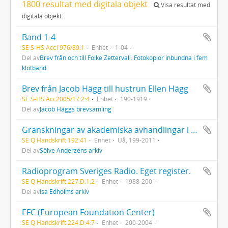
1800 resultat med digitala objekt
Visa resultat med
digitala objekt
Band 1-4
SE S-HS Acc1976/89:1
Enhet
1-04
Del av
Brev från och till Folke Zettervall. Fotokopior inbundna i fem
klotband.
Brev från Jacob Hägg till hustrun Ellen Hägg
SE S-HS Acc2005/17:2:4
Enhet
190-1919
Del av
Jacob Häggs brevsamling
Granskningar av akademiska avhandlingar i teologi och sociologi,
SE Q Handskrift 192:41
Enhet
Uå, 199-2011
Del av
Sölve Anderzéns arkiv
Radioprogram Sveriges Radio. Eget register.
SE Q Handskrift 227:D:1:2
Enhet
1988-200
Del av
Isa Edholms arkiv
EFC (European Foundation Center)
SE Q Handskrift 224:D:4:7
Enhet
200-2004