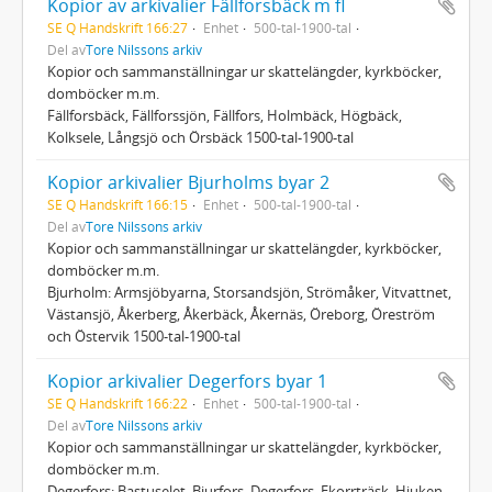
Kopior av arkivalier Fällforsbäck m fl
SE Q Handskrift 166:27
Enhet
500-tal-1900-tal
Del av
Tore Nilssons arkiv
Kopior och sammanställningar ur skattelängder, kyrkböcker,
domböcker m.m.
Fällforsbäck, Fällforssjön, Fällfors, Holmbäck, Högbäck,
Kolksele, Långsjö och Örsbäck 1500-tal-1900-tal
Kopior arkivalier Bjurholms byar 2
SE Q Handskrift 166:15
Enhet
500-tal-1900-tal
Del av
Tore Nilssons arkiv
Kopior och sammanställningar ur skattelängder, kyrkböcker,
domböcker m.m.
Bjurholm: Armsjöbyarna, Storsandsjön, Strömåker, Vitvattnet,
Västansjö, Åkerberg, Åkerbäck, Åkernäs, Öreborg, Öreström
och Östervik 1500-tal-1900-tal
Kopior arkivalier Degerfors byar 1
SE Q Handskrift 166:22
Enhet
500-tal-1900-tal
Del av
Tore Nilssons arkiv
Kopior och sammanställningar ur skattelängder, kyrkböcker,
domböcker m.m.
Degerfors: Bastuselet, Bjurfors, Degerfors, Ekorrträsk, Hjuken,