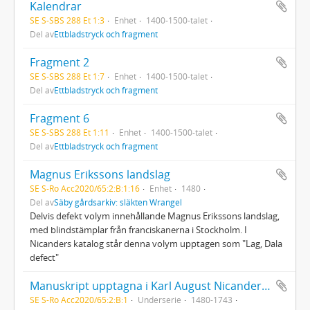
Kalendrar
SE S-SBS 288 Et 1:3
Enhet
1400-1500-talet
Del av
Ettbladstryck och fragment
Fragment 2
SE S-SBS 288 Et 1:7
Enhet
1400-1500-talet
Del av
Ettbladstryck och fragment
Fragment 6
SE S-SBS 288 Et 1:11
Enhet
1400-1500-talet
Del av
Ettbladstryck och fragment
Magnus Erikssons landslag
SE S-Ro Acc2020/65:2:B:1:16
Enhet
1480
Del av
Säby gårdsarkiv: släkten Wrangel
Delvis defekt volym innehållande Magnus Erikssons landslag,
med blindstämplar från franciskanerna i Stockholm. I
Nicanders katalog står denna volym upptagen som "Lag, Dala
defect"
Manuskript upptagna i Karl August Nicanders handskrivna katalog
SE S-Ro Acc2020/65:2:B:1
Underserie
1480-1743