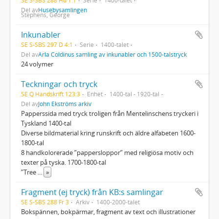
Del av
Husebysamlingen
Stephens, George
Inkunabler
SE S-SBS 297 D 4:1
Serie
1400-talet
Del av
Arla Coldinus samling av inkunabler och 1500-talstryck
24 volymer
Teckningar och tryck
SE Q Handskrift 123:3
Enhet
1400-tal - 1920-tal
Del av
John Ekströms arkiv
Papperssida med tryck troligen från Mentelinschens tryckeri i
Tyskland 1400-tal
Diverse bildmaterial kring runskrift och äldre alfabeten 1600-
1800-tal
8 handkolorerade ”pappersloppor” med religiösa motiv och
texter på tyska. 1700-1800-tal
”Tree
...
»
Fragment (ej tryck) från KB:s samlingar
SE S-SBS 288 Fr 3
Arkiv
1400-2000-talet
Bokspännen, bokpärmar, fragment av text och illustrationer