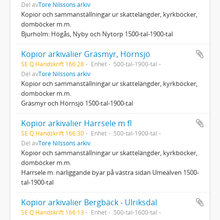
Del av
Tore Nilssons arkiv
Kopior och sammanställningar ur skattelängder, kyrkböcker,
domböcker m.m.
Bjurholm: Högås, Nyby och Nytorp 1500-tal-1900-tal
Kopior arkivalier Gräsmyr, Hörnsjö
SE Q Handskrift 166:28
Enhet
500-tal-1900-tal
Del av
Tore Nilssons arkiv
Kopior och sammanställningar ur skattelängder, kyrkböcker,
domböcker m.m.
Gräsmyr och Hörnsjö 1500-tal-1900-tal
Kopior arkivalier Harrsele m fl
SE Q Handskrift 166:30
Enhet
500-tal-1900-tal
Del av
Tore Nilssons arkiv
Kopior och sammanställningar ur skattelängder, kyrkböcker,
domböcker m.m.
Harrsele m. närliggande byar på västra sidan Umeälven 1500-
tal-1900-tal
Kopior arkivalier Bergbäck - Ulriksdal
SE Q Handskrift 166:13
Enhet
500-tal-1600-tal