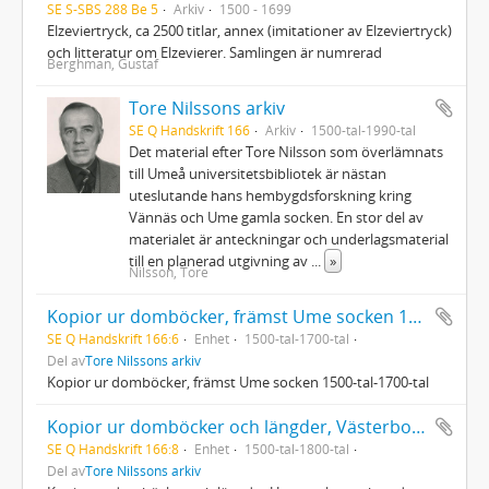
SE S-SBS 288 Be 5
Arkiv
1500 - 1699
Elzeviertryck, ca 2500 titlar, annex (imitationer av Elzeviertryck)
och litteratur om Elzevierer. Samlingen är numrerad
Berghman, Gustaf
Tore Nilssons arkiv
SE Q Handskrift 166
Arkiv
1500-tal-1990-tal
Det material efter Tore Nilsson som överlämnats
till Umeå universitetsbibliotek är nästan
uteslutande hans hembygdsforskning kring
Vännäs och Ume gamla socken. En stor del av
materialet är anteckningar och underlagsmaterial
till en planerad utgivning av
...
»
Nilsson, Tore
Kopior ur domböcker, främst Ume socken 1500-tal-1700-tal
SE Q Handskrift 166:6
Enhet
1500-tal-1700-tal
Del av
Tore Nilssons arkiv
Kopior ur domböcker, främst Ume socken 1500-tal-1700-tal
Kopior ur domböcker och längder, Västerbotten och Österbotten 1500-tal-1800-tal
SE Q Handskrift 166:8
Enhet
1500-tal-1800-tal
Del av
Tore Nilssons arkiv