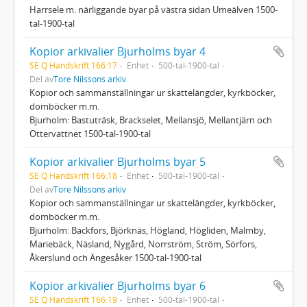
Harrsele m. närliggande byar på västra sidan Umeälven 1500-
tal-1900-tal
Kopior arkivalier Bjurholms byar 4
SE Q Handskrift 166:17
Enhet
500-tal-1900-tal
Del av
Tore Nilssons arkiv
Kopior och sammanställningar ur skattelängder, kyrkböcker,
domböcker m.m.
Bjurholm: Bastuträsk, Brackselet, Mellansjö, Mellantjärn och
Ottervattnet 1500-tal-1900-tal
Kopior arkivalier Bjurholms byar 5
SE Q Handskrift 166:18
Enhet
500-tal-1900-tal
Del av
Tore Nilssons arkiv
Kopior och sammanställningar ur skattelängder, kyrkböcker,
domböcker m.m.
Bjurholm: Backfors, Björknäs, Högland, Högliden, Malmby,
Mariebäck, Näsland, Nygård, Norrström, Ström, Sörfors,
Åkerslund och Ängesåker 1500-tal-1900-tal
Kopior arkivalier Bjurholms byar 6
SE Q Handskrift 166:19
Enhet
500-tal-1900-tal