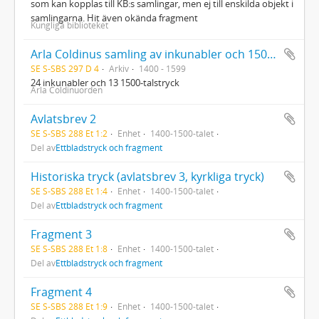
som kan kopplas till KB:s samlingar, men ej till enskilda objekt i
samlingarna. Hit även okända fragment
Kungliga biblioteket
Arla Coldinus samling av inkunabler och 1500-talstryck
SE S-SBS 297 D 4
Arkiv
1400 - 1599
24 inkunabler och 13 1500-talstryck
Arla Coldinuorden
Avlatsbrev 2
SE S-SBS 288 Et 1:2
Enhet
1400-1500-talet
Del av
Ettbladstryck och fragment
Historiska tryck (avlatsbrev 3, kyrkliga tryck)
SE S-SBS 288 Et 1:4
Enhet
1400-1500-talet
Del av
Ettbladstryck och fragment
Fragment 3
SE S-SBS 288 Et 1:8
Enhet
1400-1500-talet
Del av
Ettbladstryck och fragment
Fragment 4
SE S-SBS 288 Et 1:9
Enhet
1400-1500-talet