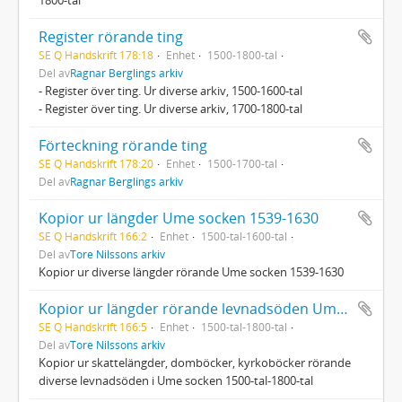
Register rörande ting
SE Q Handskrift 178:18
Enhet
1500-1800-tal
Del av
Ragnar Berglings arkiv
- Register över ting. Ur diverse arkiv, 1500-1600-tal
- Register över ting. Ur diverse arkiv, 1700-1800-tal
Förteckning rörande ting
SE Q Handskrift 178:20
Enhet
1500-1700-tal
Del av
Ragnar Berglings arkiv
Kopior ur längder Ume socken 1539-1630
SE Q Handskrift 166:2
Enhet
1500-tal-1600-tal
Del av
Tore Nilssons arkiv
Kopior ur diverse längder rörande Ume socken 1539-1630
Kopior ur längder rörande levnadsöden Ume socken 1500-tal-1800-tal
SE Q Handskrift 166:5
Enhet
1500-tal-1800-tal
Del av
Tore Nilssons arkiv
Kopior ur skattelängder, domböcker, kyrkoböcker rörande
diverse levnadsöden i Ume socken 1500-tal-1800-tal