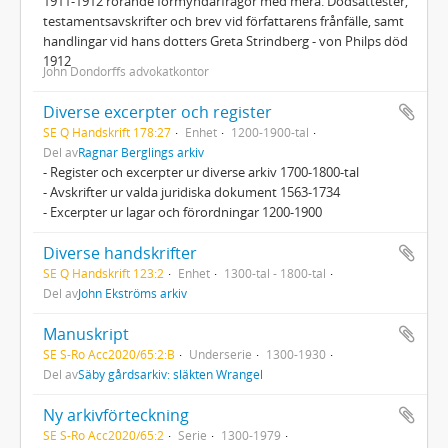
1911-1912 rörande förmyndarfrågor med mera. Dödsattester,
testamentsavskrifter och brev vid författarens frånfälle, samt
handlingar vid hans dotters Greta Strindberg - von Philps död
1912
John Dondorffs advokatkontor
Diverse excerpter och register
SE Q Handskrift 178:27
Enhet
1200-1900-tal
Del av
Ragnar Berglings arkiv
- Register och excerpter ur diverse arkiv 1700-1800-tal
- Avskrifter ur valda juridiska dokument 1563-1734
- Excerpter ur lagar och förordningar 1200-1900
Diverse handskrifter
SE Q Handskrift 123:2
Enhet
1300-tal - 1800-tal
Del av
John Ekströms arkiv
Manuskript
SE S-Ro Acc2020/65:2:B
Underserie
1300-1930
Del av
Säby gårdsarkiv: släkten Wrangel
Ny arkivförteckning
SE S-Ro Acc2020/65:2
Serie
1300-1979