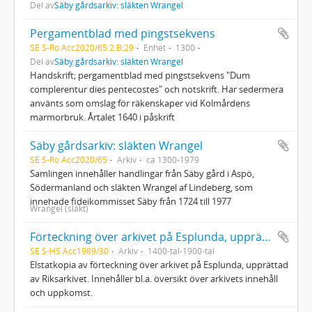
Del av
Säby gårdsarkiv: släkten Wrangel
Pergamentblad med pingstsekvens
SE S-Ro Acc2020/65:2:B:29
Enhet
1300
Del av
Säby gårdsarkiv: släkten Wrangel
Handskrift; pergamentblad med pingstsekvens "Dum
complerentur dies pentecostes" och notskrift. Har sedermera
använts som omslag för räkenskaper vid Kolmårdens
marmorbruk. Årtalet 1640 i påskrift
Säby gårdsarkiv: släkten Wrangel
SE S-Ro Acc2020/65
Arkiv
ca 1300-1979
Samlingen innehåller handlingar från Säby gård i Aspö,
Södermanland och släkten Wrangel af Lindeberg, som
innehade fideikommisset Säby från 1724 till 1977
Wrangel (släkt)
Förteckning över arkivet på Esplunda, upprättad av Riksarkivet (kopia)
SE S-HS Acc1989/30
Arkiv
1400-tal-1900-tal
Elstatkopia av förteckning över arkivet på Esplunda, upprättad
av Riksarkivet. Innehåller bl.a. översikt över arkivets innehåll
och uppkomst.