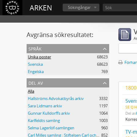
ARKEN
Sökingångar
V
Avgränsa sökresultatet:
A
språk
Unika poster
68623
Förhan
Svenska
68623
Engelska
769
del av
1800
Alla
Hallströms Advokatbyrås arkiv
3332
Svens
Sara Lidmans arkiv
1197
SE Q H
Gunnar Kulldorffs arkiv
1064
Del av
Korre
Karlfeldts samling
1003
Selma Lagerlöf-samlingen
960
TV-m
Carl Milles samling : Stiftelsen Carl och Olga Milles Lidingöhem
852