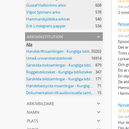
SE S-H
Gustaf Hallströms arkiv
608
Del av
Vilgot Sjömans arkiv
578
2 omsl
Hammarskjöldska arkivet
540
Novel
Erik Lindegrens papper
534
SE Q H
arkivinstitution
Del av
Episod
Alla
Det är
Handskriftssamlingen - Kungliga biblioteket
50202
Trots 
Umeå universitetsbibliotek
16914
Lyckan
Och gi
Särskilda boksamlingar - Kungliga biblioteket
879
Ett är
Roggebiblioteket - Kungliga biblioteket
347
En slip
Särskilda bildsamlingar - Kungliga biblioteket
171
De äl
Händelsestyrda insamlingar - Kungliga biblioteket
71
Hemsö
Dokumentation till audiovisuella samlingar - Kungliga biblioteket
15
I farm
arkivbildare
Novel
namn
SE Q H
Del av
plats
Hur sk
ämne
Om Ad