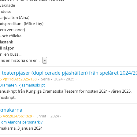
 vaknade
delse
rjulafton (Aina)
dspredikant (Möte i by)
flera versioner)
a och rölleka
lastänk
ill någon
r i en buss…
nns en historia om en
...
»
. teaterpjäser (duplicerade pjäshäften) från spelåret 2024/2
S Vp11d:Acc2025/138
Serie
2024 - 2025
Dramaten: Pjäsmanuskript
nuskript från Kungliga Dramatiska Teatern för hösten 2024 - våren 2025.
nuskript.
kmakarna
S Acc2024/56:1:6:9
Enhet
2024
Tom Alandhs personarkiv
akarna, 3 januari 2024