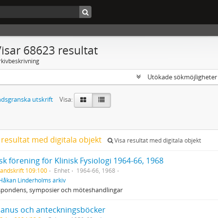
isar 68623 resultat
rkivbeskrivning
Utökade sökmöjlighete
dsgranska utskrift
Visa:
 resultat med digitala objekt
Visa resultat med digitala objekt
k förening för Klinisk Fysiologi 1964‐66, 1968
andskrift 109:100
Enhet
1964‐66, 1968
Håkan Linderholms arkiv
spondens, symposier och möteshandlingar
anus och anteckningsböcker