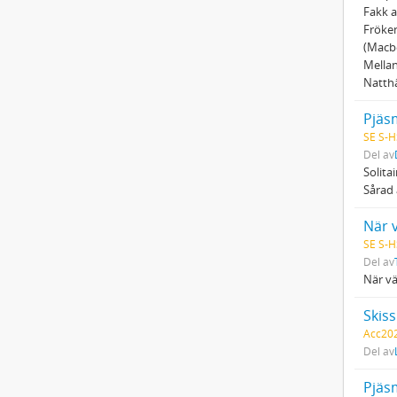
Fakk a
Fröken
(Macbe
Mella
Natthä
Pjäs
SE S-H
Del av
Solita
Sårad 
När 
SE S-H
Del av
När vä
Skis
Acc202
Del av
Pjäs