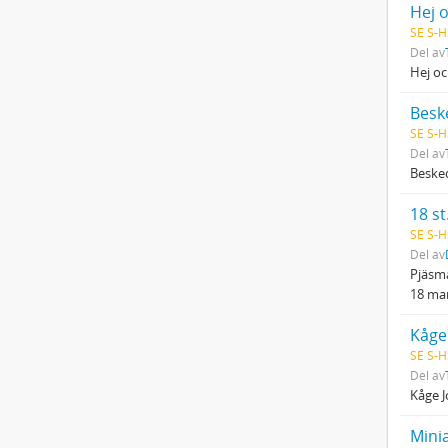
Hej o
SE S-H
Del av
Hej oc
Besk
SE S-H
Del av
Besked
18 st
SE S-H
Del av
Pjäsma
18 ma
Kåge
SE S-H
Del av
Kåge J
Mini