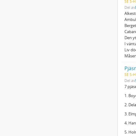
SE S-H
Del av
Alkest
Ambul
Berget
Cabare
Den y
I vänt
Liv dö
Måsen
Pjäs
SE S-H
Del av
7 pjäs
1. Boy
2. Del
3. Elm
4. Han
5. Hol