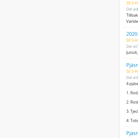
SE S-H
Del av
Tillbak
Världe
2020-
SE S-H
Del av
Juholt
Pjäs
SE S-H
Del av
4 pjäs
1. Rod
2. Ro
3. Tje
4. Tob
Pjäs