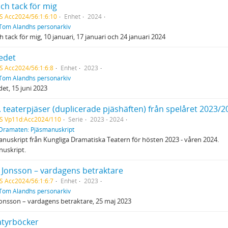
ch tack för mig
S Acc2024/56:1:6:10
Enhet
2024
Tom Alandhs personarkiv
h tack för mig, 10 januari, 17 januari och 24 januari 2024
edet
S Acc2024/56:1:6:8
Enhet
2023
Tom Alandhs personarkiv
et, 15 juni 2023
. teaterpjäser (duplicerade pjäshäften) från spelåret 2023/2
S Vp11d:Acc2024/110
Serie
2023 - 2024
Dramaten: Pjäsmanuskript
nuskript från Kungliga Dramatiska Teatern för hösten 2023 - våren 2024.
nuskript.
 Jonsson – vardagens betraktare
S Acc2024/56:1:6:7
Enhet
2023
Tom Alandhs personarkiv
onsson – vardagens betraktare, 25 maj 2023
atyrböcker