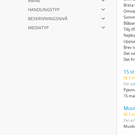
Britta
handlingstyp
Omvän
beskrivningsnivå
Somma
Blåban
mediatyp
Tilly (
Nejlik
Uppsa
Brev t
Det va
Det fi
15 st
SE S-H
Del av
Pjäsma
15 ma
Musi
SE S-H
Del av
Musikm