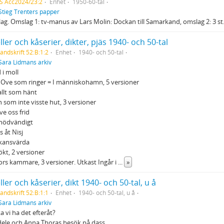
S Acc2024/23:2
Enhet
1950-60-tal
Stieg Trenters papper
ag. Omslag 1: tv-manus av Lars Molin: Dockan till Samarkand, omslag 2: 3 s
ler och kåserier, dikter, pjäs 1940- och 50-tal
andskrift 52:B:1:2
Enhet
1940- och 50-tal
Sara Lidmans arkiv
 i moll
 Ove som ringer = I människohamn, 5 versioner
allt som hänt
 som inte visste hut, 3 versioner
ve oss frid
 nödvändigt
s åt Nisj
skansvärda
kt, 2 versioner
ors kammare, 3 versioner. Utkast Ingår i
...
»
ler och kåserier, dikt 1940- och 50-tal, u å
andskrift 52:B:1:1
Enhet
1940- och 50-tal, u å
Sara Lidmans arkiv
a vi ha det efteråt?
ele och Anna Thoras besök på dass