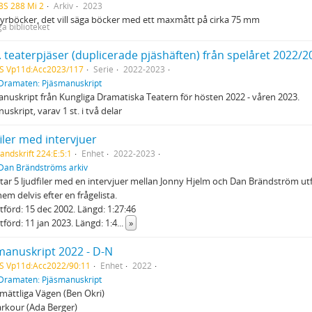
BS 288 Mi 2
Arkiv
2023
yrböcker, det vill säga böcker med ett maxmått på cirka 75 mm
ga biblioteket
. teaterpjäser (duplicerade pjäshäften) från spelåret 2022/2
S Vp11d:Acc2023/117
Serie
2022-2023
Dramaten: Pjäsmanuskript
nuskript från Kungliga Dramatiska Teatern för hösten 2022 - våren 2023.
uskript, varav 1 st. i två delar
iler med intervjuer
andskrift 224:E:5:1
Enhet
2022-2023
Dan Brändströms arkiv
ar 5 ljudfiler med en intervjuer mellan Jonny Hjelm och Dan Brändström utför
em delvis efter en frågelista.
 Utförd: 15 dec 2002. Längd: 1:27:46
Utförd: 11 jan 2023. Längd: 1:4
...
»
manuskript 2022 - D-N
S Vp11d:Acc2022/90:11
Enhet
2022
Dramaten: Pjäsmanuskript
ättliga Vägen (Ben Okri)
arkour (Ada Berger)