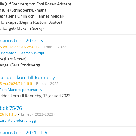
lla (ulf Stenberg och Emil Rosén Adsten)
 Julie (Strindberg/Ekman)
th) (Jens Ohlin och Hannes Meidal)
nförskapet (Dejmis Rustom Bustos)
rbärget (Maksim Gorkij)
manuskript 2022 - S
S Vp11d:Acc2022/90:12
Enhet
2022
Dramaten: Pjäsmanuskript
ire (Lars Norén)
ängel (Sara Stridsberg)
världen kom till Ronneby
S Acc2024/56:1:6:6
Enhet
2022
Tom Alandhs personarkiv
rlden kom till Ronneby, 12 januari 2022
sbok 75-76
3/101:1:5
Enhet
2022-2023
Lars Melander: tillägg
manuskript 2021 - T-V