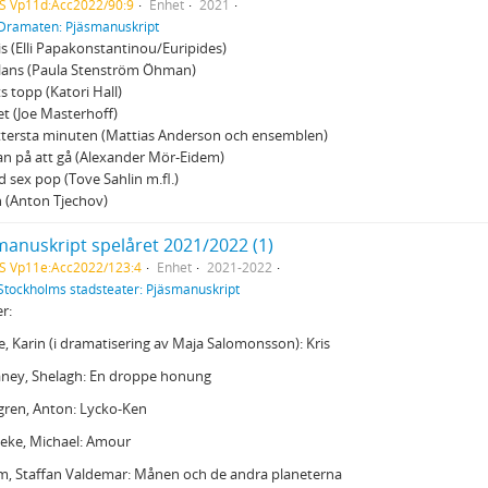
S Vp11d:Acc2022/90:9
Enhet
2021
Dramaten: Pjäsmanuskript
is (Elli Papakonstantinou/Euripides)
ans (Paula Stenström Öhman)
s topp (Katori Hall)
t (Joe Masterhoff)
ttersta minuten (Mattias Anderson och ensemblen)
an på att gå (Alexander Mör-Eidem)
d sex pop (Tove Sahlin m.fl.)
 (Anton Tjechov)
manuskript spelåret 2021/2022 (1)
S Vp11e:Acc2022/123:4
Enhet
2021-2022
Stockholms stadsteater: Pjäsmanuskript
er:
e, Karin (i dramatisering av Maja Salomonsson): Kris
aney, Shelagh: En droppe honung
gren, Anton: Lycko-Ken
eke, Michael: Amour
m, Staffan Valdemar: Månen och de andra planeterna