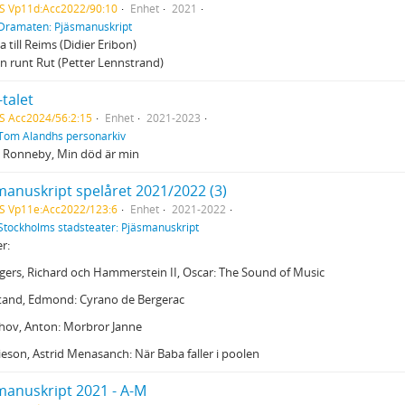
S Vp11d:Acc2022/90:10
Enhet
2021
Dramaten: Pjäsmanuskript
a till Reims (Didier Eribon)
n runt Rut (Petter Lennstrand)
talet
S Acc2024/56:2:15
Enhet
2021-2023
Tom Alandhs personarkiv
, Ronneby, Min död är min
manuskript spelåret 2021/2022 (3)
S Vp11e:Acc2022/123:6
Enhet
2021-2022
Stockholms stadsteater: Pjäsmanuskript
er:
gers, Richard och Hammerstein II, Oscar: The Sound of Music
stand, Edmond: Cyrano de Bergerac
chov, Anton: Morbror Janne
ieson, Astrid Menasanch: När Baba faller i poolen
manuskript 2021 - A-M