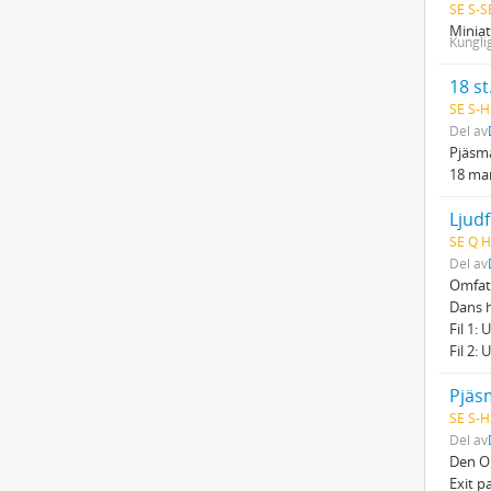
SE S-S
Miniat
Kungli
18 st
SE S-H
Del av
Pjäsma
18 man
Ljudf
SE Q H
Del av
Omfatt
Dans h
Fil 1:
Fil 2: 
Pjäs
SE S-H
Del av
Den Om
Exit p