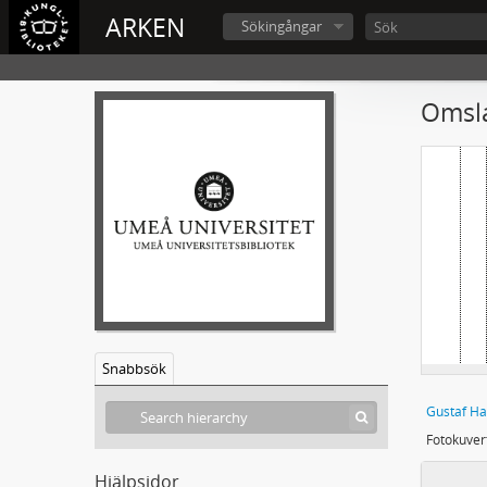
ARKEN
Sökingångar
Omsla
Snabbsök
Gustaf Ha
Hjälpsidor