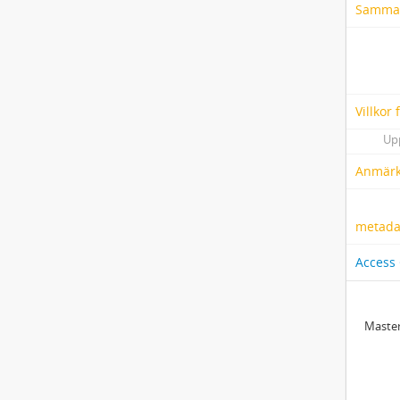
Samma
Villkor
Up
Anmärk
metadat
Access
Master