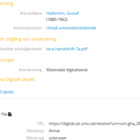
nhang
Arkivbildare
Hallström, Gustaf
(1880-1962)
Arkivinstitution
Umeå universitetsbibliotek
 för tillgång och användning
pladdat sökhjälpmedel
se-q-handskrift-7a.pdf
ningar
Anmärkning
Materialet digitaliserat
a Digitalt objekt
 Copies
 file
URL
https://digital.ub.umu.se/resolve?urn=urn:gha_
Mediatyp
Annat
Mime-typ
unknown