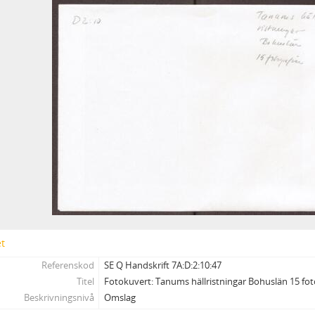
E - Samlingar
F - Övrigt
et
Referenskod
SE Q Handskrift 7A:D:2:10:47
Titel
Fotokuvert: Tanums hällristningar Bohuslän 15 fot
Beskrivningsnivå
Omslag