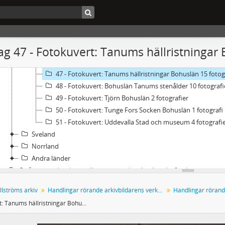
41 - Fotokuvert: Vette härad, Strömstad, Bohuslän 8 foto
42 - Fotokuvert: Vettelanda Bohuslän 3 fotografier
43 - Fotokuvert: Svarteborg Bohuslän 1 fotografi
44 - Fotokuvert: Bohuslän Tanums bronsålder 43 fotogra
g 47 - Fotokuvert: Tanums hällristningar 
45 - Fotokuvert: Tanums hällristningar Bohuslän 9 fotogra
46 - Fotokuvert: Tanum Bohuslän 30 fotografier
47 - Fotokuvert: Tanums hällristningar Bohuslän 15 fotog
48 - Fotokuvert: Bohuslän Tanums stenålder 10 fotografi
49 - Fotokuvert: Tjörn Bohuslän 2 fotografier
50 - Fotokuvert: Tunge Fors Socken Bohuslän 1 fotografi
51 - Fotokuvert: Uddevalla Stad och museum 4 fotografi
Sveland
Norrland
Andra länder
3 - Ämnesordnade handlingar rörande arkeologiska fynd och etnograf
4 - Anteckningar från svenska och utländska museer och arkiv
llströms arkiv
Handlingar rörande arkivbildarens verksamhet
5 - Uppdrag för svenska Röda Korsets hjälpkommitté för krigsfångar
Fotokuvert: Tanums hällristningar Bohuslän 15 fotografier
6 - Verksamhet inom frivilligrörelsen under första och andra världskri
7 - Verksamhet inom föreningar och samfund