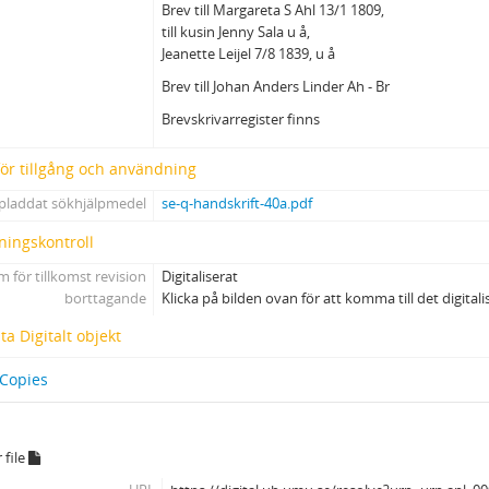
Brev till Margareta S Ahl 13/1 1809,
till kusin Jenny Sala u å,
Jeanette Leijel 7/8 1839, u å
Brev till Johan Anders Linder Ah - Br
Brevskrivarregister finns
 för tillgång och användning
pladdat sökhjälpmedel
se-q-handskrift-40a.pdf
ningskontroll
 för tillkomst revision
Digitaliserat
borttagande
Klicka på bilden ovan för att komma till det digital
a Digitalt objekt
 Copies
 file