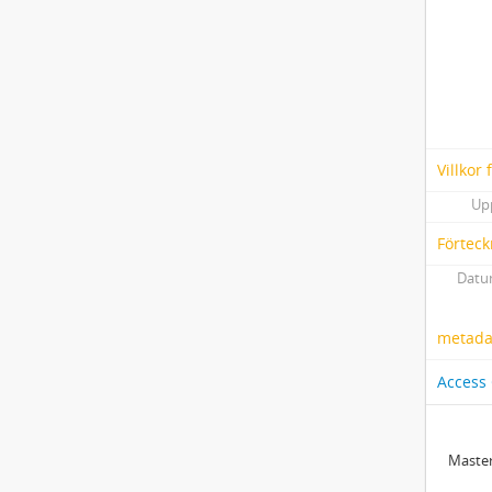
Villkor
Up
Förteck
Datum
metadat
Access
Master