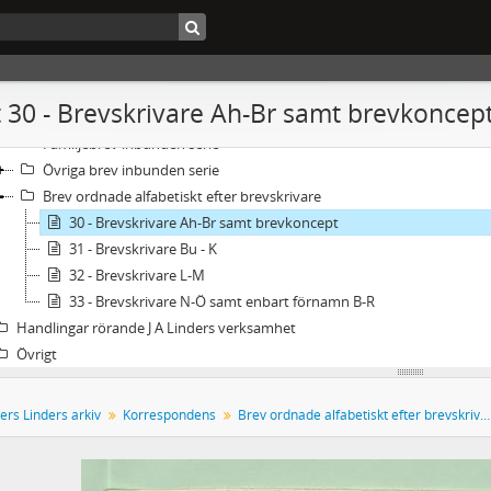
andskrift 40A - Johan Anders Linders arkiv
Personliga handlingar
Manuskript och egna verk
 30 - Brevskrivare Ah-Br samt brevkoncep
Korrespondens
Familjebrev inbunden serie
Övriga brev inbunden serie
Brev ordnade alfabetiskt efter brevskrivare
30 - Brevskrivare Ah-Br samt brevkoncept
31 - Brevskrivare Bu - K
32 - Brevskrivare L-M
33 - Brevskrivare N-Ö samt enbart förnamn B-R
Handlingar rörande J A Linders verksamhet
Övrigt
ers Linders arkiv
Korrespondens
Brev ordnade alfabetiskt efter brevskrivare