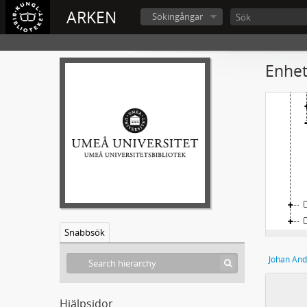
ARKEN
Sökingångar
H
Enhet
Snabbsök
Johan And
Hjälpsidor