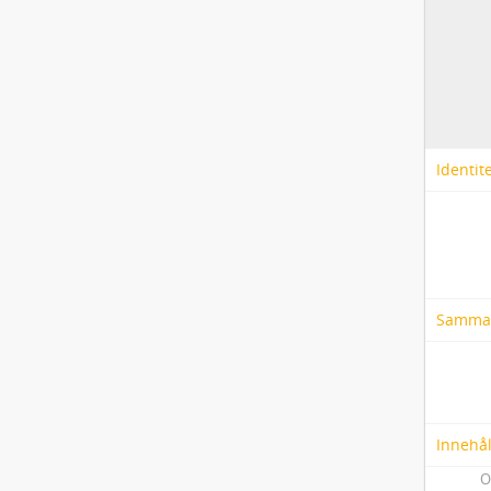
Identit
Samma
Innehål
O