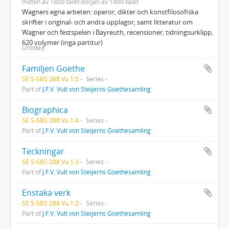
mitten av 1800-talet-början av 1900-talet
Wagners egna arbeten: operor, dikter och konstfilosofiska
skrifter i original- och andra upplagor, samt litteratur om
Wagner och festspelen i Bayreuth, recensioner, tidningsurklipp,
620 volymer (inga partitur)
Untitled
Familjen Goethe
SE S-SBS 288 Vu 1:5
Series
Part of
J.F.V. Vult von Steijerns Goethesamling
Biographica
SE S-SBS 288 Vu 1:4
Series
Part of
J.F.V. Vult von Steijerns Goethesamling
Teckningar
SE S-SBS 288 Vu 1:3
Series
Part of
J.F.V. Vult von Steijerns Goethesamling
Enstaka verk
SE S-SBS 288 Vu 1:2
Series
Part of
J.F.V. Vult von Steijerns Goethesamling