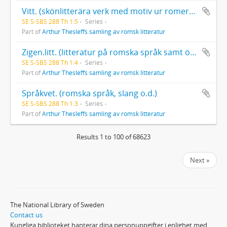
Vitt. (skönlitterära verk med motiv ur romernas liv eller med romer som handlande personer)
SE S-SBS 288 Th 1:5
Series
Part of
Arthur Thesleffs samling av romsk litteratur
Zigen.litt. (litteratur på romska språk samt översättningar och bearbetningar)
SE S-SBS 288 Th 1:4
Series
Part of
Arthur Thesleffs samling av romsk litteratur
Språkvet. (romska språk, slang o.d.)
SE S-SBS 288 Th 1:3
Series
Part of
Arthur Thesleffs samling av romsk litteratur
Results 1 to 100 of 68623
Next »
The National Library of Sweden
Contact us
Kungliga biblioteket hanterar dina personuppgifter i enlighet med