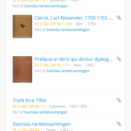
Part of
Svenska raritetssamlingen
Clerck, Carl Alexander, 1709-1765. - Icones insectorum rariorum. (Pl.titelbl.) Stockholm. 1-2. 1759-65. [Del 1], Caroli Clerck reg: soc: scient: Upsal: membr: Icones insectorum rariorum cum nominibus eorum trivialibus, locisqve e C: Linnæi ... Syst: nat: allegatis Holmiæ 1759.. - 1759
SE S-SBS 289 Ra 1:1:90
Item
1759
Part of
Svenska raritetssamlingen
Prefacio in librū qui dicitur dyalogus creaturar[um] moralizatus omni materie morali iocundo et edificatiuo modo applicabilis. - 1483
SE S-SBS 289 Ra 1:1:1
Item
1483
Part of
Svenska raritetssamlingen
Tryck före 1956
SE S-SBS 289 Ra 1:1
Subseries
1483-1955
Part of
Svenska raritetssamlingen
Svenska raritetssamlingen
SE S-SBS 289 Ra 1
Fonds
1483 - ?