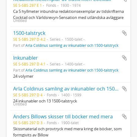
SE S-SBS 297 E 1
Fonds
1930 - 1974
Ca 5 hyllmeter inbundna redaktionsexemplar av tidskrifterna
Cocktail och Världsrevyn-Sensation med utländska avläggare
Untitled
1500-talstryck
SE S-SBS 297 D 4:2
Series
1500-talet
Part of
Arla Coldinus samling av inkunabler och 1500-talstryck
Inkunabler
SE S-SBS 297 D 4:1
Series
1400-talet
Part of
Arla Coldinus samling av inkunabler och 1500-talstryck
24 volymer
Arla Coldinus samling av inkunabler och 1500-talstryck
SE S-SBS 297 D 4
Fonds
1400 - 1599
24 inkunabler och 13 1500-talstryck
Untitled
Anders Billows skisser till böcker med mera
SE S-SBS 297 D 3
Fonds
1900-talet
Skissmaterial och provtryck med mera kring de böcker, som
formgivits av Billow