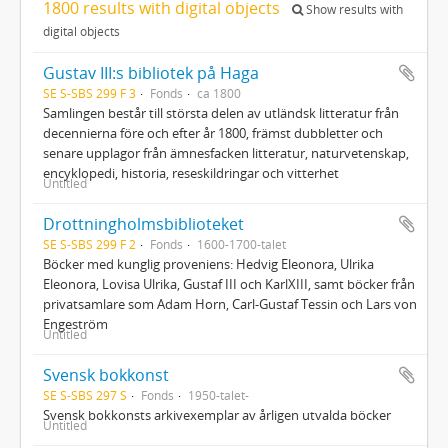
1800 results with digital objects
Show results with
digital objects
Gustav III:s bibliotek på Haga
SE S-SBS 299 F 3
Fonds
ca 1800
Samlingen består till största delen av utländsk litteratur från
decennierna före och efter år 1800, främst dubbletter och
senare upplagor från ämnesfacken litteratur, naturvetenskap,
encyklopedi, historia, reseskildringar och vitterhet
Untitled
Drottningholmsbiblioteket
SE S-SBS 299 F 2
Fonds
1600-1700-talet
Böcker med kunglig proveniens: Hedvig Eleonora, Ulrika
Eleonora, Lovisa Ulrika, Gustaf III och KarlXIII, samt böcker från
privatsamlare som Adam Horn, Carl-Gustaf Tessin och Lars von
Engeström
Untitled
Svensk bokkonst
SE S-SBS 297 S
Fonds
1950-talet-
Svensk bokkonsts arkivexemplar av årligen utvalda böcker
Untitled