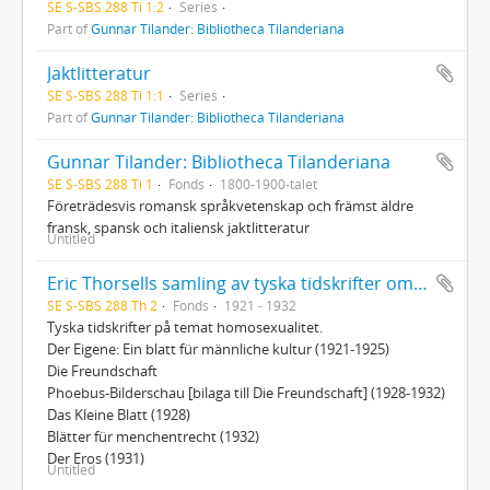
SE S-SBS 288 Ti 1:2
Series
Part of
Gunnar Tilander: Bibliotheca Tilanderiana
Jaktlitteratur
SE S-SBS 288 Ti 1:1
Series
Part of
Gunnar Tilander: Bibliotheca Tilanderiana
Gunnar Tilander: Bibliotheca Tilanderiana
SE S-SBS 288 Ti 1
Fonds
1800-1900-talet
Företrädesvis romansk språkvetenskap och främst äldre
fransk, spansk och italiensk jaktlitteratur
Untitled
Eric Thorsells samling av tyska tidskrifter om homosexualitet
SE S-SBS 288 Th 2
Fonds
1921 - 1932
Tyska tidskrifter på temat homosexualitet.
Der Eigene: Ein blatt für männliche kultur (1921-1925)
Die Freundschaft
Phoebus-Bilderschau [bilaga till Die Freundschaft] (1928-1932)
Das Kleine Blatt (1928)
Blätter für menchentrecht (1932)
Der Eros (1931)
Untitled