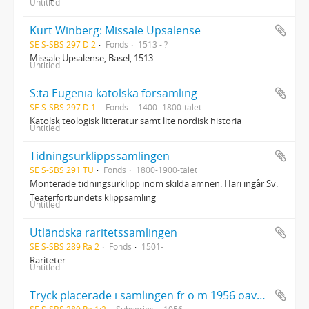
Untitled
Kurt Winberg: Missale Upsalense
SE S-SBS 297 D 2
Fonds
1513 - ?
Missale Upsalense, Basel, 1513.
Untitled
S:ta Eugenia katolska församling
SE S-SBS 297 D 1
Fonds
1400- 1800-talet
Katolsk teologisk litteratur samt lite nordisk historia
Untitled
Tidningsurklippssamlingen
SE S-SBS 291 TU
Fonds
1800-1900-talet
Monterade tidningsurklipp inom skilda ämnen. Häri ingår Sv.
Teaterförbundets klippsamling
Untitled
Utländska raritetssamlingen
SE S-SBS 289 Ra 2
Fonds
1501-
Rariteter
Untitled
Tryck placerade i samlingen fr o m 1956 oavsett tryckår
SE S-SBS 289 Ra 1:2
Subseries
1956-