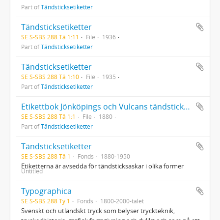
Part of
Tändsticksetiketter
Tändsticksetiketter
SE S-SBS 288 Tä 1:11
File
1936
Part of
Tändsticksetiketter
Tändsticksetiketter
SE S-SBS 288 Tä 1:10
File
1935
Part of
Tändsticksetiketter
Etikettbok Jönköpings och Vulcans tändsticksfabriksaktiebolag 1-1506
SE S-SBS 288 Tä 1:1
File
1880
Part of
Tändsticksetiketter
Tändsticksetiketter
SE S-SBS 288 Tä 1
Fonds
1880-1950
Etiketterna är avsedda för tändsticksaskar i olika former
Untitled
Typographica
SE S-SBS 288 Ty 1
Fonds
1800-2000-talet
Svenskt och utländskt tryck som belyser tryckteknik,