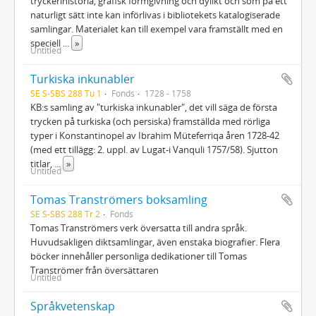
tryckerihistoria, grafisk formgivning och dylikt och som på ett
naturligt sätt inte kan införlivas i bibliotekets katalogiserade
samlingar. Materialet kan till exempel vara framställt med en
speciell
...
»
Untitled
Turkiska inkunabler
SE S-SBS 288 Tu 1
Fonds
1728 - 1758
KB:s samling av "turkiska inkunabler", det vill säga de första
trycken på turkiska (och persiska) framställda med rörliga
typer i Konstantinopel av Ibrahim Müteferriqa åren 1728-42
(med ett tillägg: 2. uppl. av Lugat-i Vanquli 1757/58). Sjutton
titlar,
...
»
Untitled
Tomas Tranströmers boksamling
SE S-SBS 288 Tr 2
Fonds
Tomas Tranströmers verk översatta till andra språk.
Huvudsakligen diktsamlingar, även enstaka biografier. Flera
böcker innehåller personliga dedikationer till Tomas
Tranströmer från översättaren
Untitled
Språkvetenskap