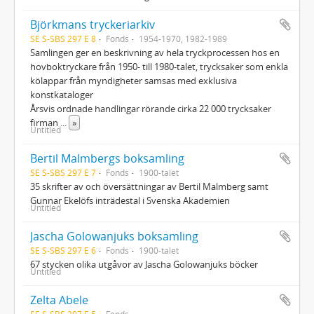
Björkmans tryckeriarkiv
SE S-SBS 297 E 8
Fonds
1954-1970, 1982-1989
Samlingen ger en beskrivning av hela tryckprocessen hos en
hovboktryckare från 1950- till 1980-talet, trycksaker som enkla
kölappar från myndigheter samsas med exklusiva
konstkataloger
Årsvis ordnade handlingar rörande cirka 22 000 trycksaker
firman
...
»
Untitled
Bertil Malmbergs boksamling
SE S-SBS 297 E 7
Fonds
1900-talet
35 skrifter av och översättningar av Bertil Malmberg samt
Gunnar Ekelöfs inträdestal i Svenska Akademien
Untitled
Jascha Golowanjuks boksamling
SE S-SBS 297 E 6
Fonds
1900-talet
67 stycken olika utgåvor av Jascha Golowanjuks böcker
Untitled
Zelta Abele
SE S-SBS 297 E 5
Fonds