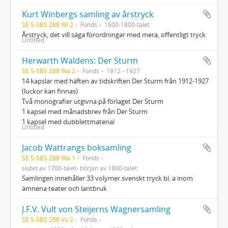
Kurt Winbergs samling av årstryck
SE S-SBS 288 Wi 2
Fonds
1600-1800-talet
Årstryck, det vill säga förordningar med mera, offentligt tryck
Untitled
Herwarth Waldens: Der Sturm
SE S-SBS 288 Wa 2
Fonds
1912 - 1927
14 kapslar med häften av tidskriften Der Sturm från 1912-1927
(luckor kan finnas)
Två monografier utgivna på förlaget Der Sturm
1 kapsel med månadsbrev från Der Sturm
1 kapsel med dubblettmaterial
Untitled
Jacob Wattrangs boksamling
SE S-SBS 288 Wa 1
Fonds
slutet av 1700-talet- början av 1800-talet
Samlingen innehåller 33 volymer svenskt tryck bl. a inom
ämnena teater och lantbruk
J.F.V. Vult von Steijerns Wagnersamling
SE S-SBS 288 Vu 2
Fonds