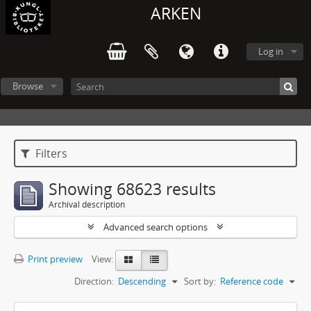
ARKEN
Log in
Browse
Filters
Showing 68623 results
Archival description
Advanced search options
Print preview
View:
Direction:
Descending
Sort by:
Reference code