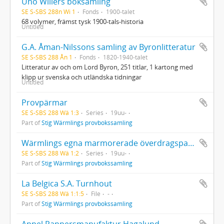
Uno Willers boksamling
SE S-SBS 288n Wi 1
Fonds
1900-talet
68 volymer, främst tysk 1900-tals-historia
Untitled
G.A. Åman-Nilssons samling av Byronlitteratur
SE S-SBS 288 Ån 1
Fonds
1820-1940-talet
Litteratur av och om Lord Byron, 251 titlar, 1 kartong med
klipp ur svenska och utländska tidningar
Untitled
Provpärmar
SE S-SBS 288 Wä 1:3
Series
19uu-
Part of
Stig Wärmlings provbokssamling
Wärmlings egna marmorerade överdragspapper
SE S-SBS 288 Wä 1:2
Series
19uu-
Part of
Stig Wärmlings provbokssamling
La Belgica S.A. Turnhout
SE S-SBS 288 Wä 1:1:5
File
-
Part of
Stig Wärmlings provbokssamling
Appel Pappersmanufaktur Hagalund