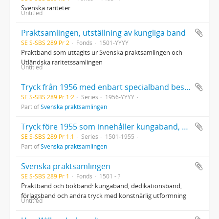
Svenska rariteter
Untitled
Praktsamlingen, utställning av kungliga band
SE S-SBS 289 Pr 2
Fonds
1501-YYYY
Praktband som uttagits ur Svenska praktsamlingen och
Utländska raritetssamlingen
Untitled
Tryck från 1956 med enbart specialband beställda av kända svenska bokbindare eller böcker inköpta med tanke på bokbandet
SE S-SBS 289 Pr 1:2
Series
1956-YYYY
Part of
Svenska praktsamlingen
Tryck före 1955 som innehåller kungaband, dedikationsband, förlagsband och andra tryck med konstnärlig utformning
SE S-SBS 289 Pr 1:1
Series
1501-1955
Part of
Svenska praktsamlingen
Svenska praktsamlingen
SE S-SBS 289 Pr 1
Fonds
1501 - ?
Praktband och bokband: kungaband, dedikationsband,
förlagsband och andra tryck med konstnärlig utformning
Untitled