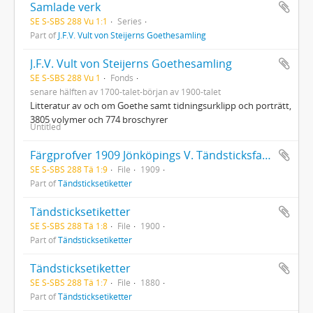
Samlade verk
SE S-SBS 288 Vu 1:1
Series
Part of
J.F.V. Vult von Steijerns Goethesamling
J.F.V. Vult von Steijerns Goethesamling
SE S-SBS 288 Vu 1
Fonds
senare hälften av 1700-talet-början av 1900-talet
Litteratur av och om Goethe samt tidningsurklipp och porträtt,
3805 volymer och 774 broschyrer
Untitled
Färgprofver 1909 Jönköpings V. Tändsticksfabrik
SE S-SBS 288 Tä 1:9
File
1909
Part of
Tändsticksetiketter
Tändsticksetiketter
SE S-SBS 288 Tä 1:8
File
1900
Part of
Tändsticksetiketter
Tändsticksetiketter
SE S-SBS 288 Tä 1:7
File
1880
Part of
Tändsticksetiketter