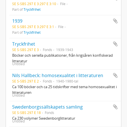
SE S-SBS 297 E 3:297 E 3:10
File
Part of
Tryckfrihet
1939
SE S-SBS 297 E 3:297 E 3:1
File
Part of
Tryckfrihet
Tryckfrihet
SE S-SBS 297 E 3
Fonds
1939-1943
Böcker och seriella publikationer, från krigsåren konfiskerad
litteratur
Untitled
Nils Hallbeck: homosexualitet i litteraturen
SE S-SBS 297 E 2
Fonds
1940-1980-tal
Ca 100 böcker och ca 25 tidskrifter med tema homosexualitet i
litteraturen
Untitled
Swedenborgssällskapets samling
SE S-SBS 297 E 18
Fonds
Ca 230 volymer Swedenborglitteratur
Untitled