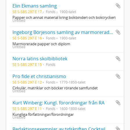
Elin Ekmans samling
SE S-SBS 297 E 17
Fonds
1900-talet
Papper och annat material kring bokbinderi och boktryckeri
Untitled
Ingeborg Börjesons samling av marmorerade papper och diplom
SE S-SBS 297 E 16
Fonds
1900-talet
Marmorerade papper och diplom
Untitled
Norra latins skolbibliotek
SE S-SBS 297 E 15
Fonds
Pro fide et christianismo
SE S-SBS 297 E 12
Fonds
1770-1850-talet
Cirkulär, matriklar och böcker rörande samfundet
Untitled
Kurt Winberg: Kungl. förordningar från RA
SE S-SBS 297 E 11
Fonds
1600-1800-talet
Kungliga författningar/förordningar
Untitled
Redaktionsexemplar av tidskriften Cocktail