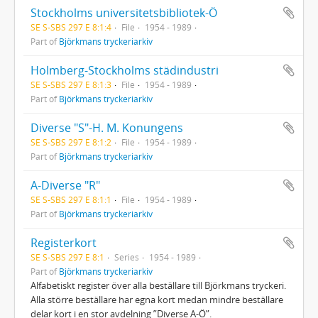
Stockholms universitetsbibliotek-Ö
SE S-SBS 297 E 8:1:4
File
1954 - 1989
Part of
Björkmans tryckeriarkiv
Holmberg-Stockholms städindustri
SE S-SBS 297 E 8:1:3
File
1954 - 1989
Part of
Björkmans tryckeriarkiv
Diverse "S"-H. M. Konungens
SE S-SBS 297 E 8:1:2
File
1954 - 1989
Part of
Björkmans tryckeriarkiv
A-Diverse "R"
SE S-SBS 297 E 8:1:1
File
1954 - 1989
Part of
Björkmans tryckeriarkiv
Registerkort
SE S-SBS 297 E 8:1
Series
1954 - 1989
Part of
Björkmans tryckeriarkiv
Alfabetiskt register över alla beställare till Björkmans tryckeri.
Alla större beställare har egna kort medan mindre beställare
delar kort i en stor avdelning ”Diverse A-Ö”.