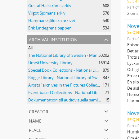
SE S-H
Gustaf Hallströms arkiv
608
Part o
Vilgot Sjömans arkiv
578
2 omsl
Hammarskjöldska arkivet
540
Novel
Erik Lindegrens papper
534
SE Q H
archival institution
Part o
Episod
All
Det är
The National Library of Sweden - Manuscripts Collections
50202
Trots 
Umeå University Library
16914
Lyckan
Och gi
Special Book Collections - National Library of Sweden
879
Ett är
Rogge Library - National Library of Sweden
347
En slip
Artists´archives in the Pictures Collection - National Library of Sweden
171
De äl
Event based Collections - National Library of Sweden
71
Hemsö
Dokumentation till audiovisuella samlingar - Kungliga biblioteket
15
I farm
creator
Novel
name
SE Q H
Part o
place
Hur sk
subject
Om Ad