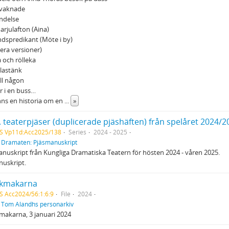
 vaknade
delse
rjulafton (Aina)
dspredikant (Möte i by)
flera versioner)
a och rölleka
lastänk
ill någon
r i en buss…
nns en historia om en
...
»
. teaterpjäser (duplicerade pjäshäften) från spelåret 2024/2
S Vp11d:Acc2025/138
Series
2024 - 2025
f
Dramaten: Pjäsmanuskript
nuskript från Kungliga Dramatiska Teatern för hösten 2024 - våren 2025.
nuskript.
kmakarna
S Acc2024/56:1:6:9
File
2024
f
Tom Alandhs personarkiv
akarna, 3 januari 2024