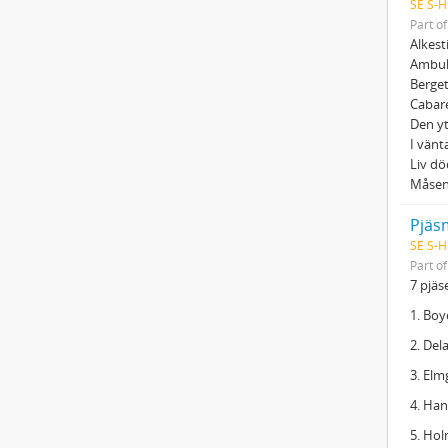
SE S-H
Part o
Alkest
Ambul
Berget
Cabare
Den y
I vänt
Liv dö
Måsen
Pjäs
SE S-H
Part o
7 pjäs
1. Boy
2. Del
3. Elm
4. Han
5. Hol