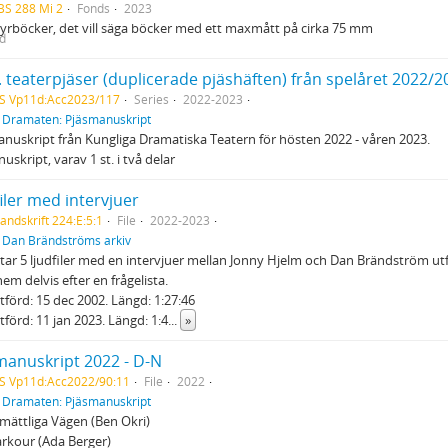
BS 288 Mi 2
Fonds
2023
yrböcker, det vill säga böcker med ett maxmått på cirka 75 mm
ed
. teaterpjäser (duplicerade pjäshäften) från spelåret 2022/2
S Vp11d:Acc2023/117
Series
2022-2023
f
Dramaten: Pjäsmanuskript
nuskript från Kungliga Dramatiska Teatern för hösten 2022 - våren 2023.
uskript, varav 1 st. i två delar
iler med intervjuer
andskrift 224:E:5:1
File
2022-2023
f
Dan Brändströms arkiv
ar 5 ljudfiler med en intervjuer mellan Jonny Hjelm och Dan Brändström utför
em delvis efter en frågelista.
 Utförd: 15 dec 2002. Längd: 1:27:46
Utförd: 11 jan 2023. Längd: 1:4
...
»
manuskript 2022 - D-N
S Vp11d:Acc2022/90:11
File
2022
f
Dramaten: Pjäsmanuskript
ättliga Vägen (Ben Okri)
arkour (Ada Berger)