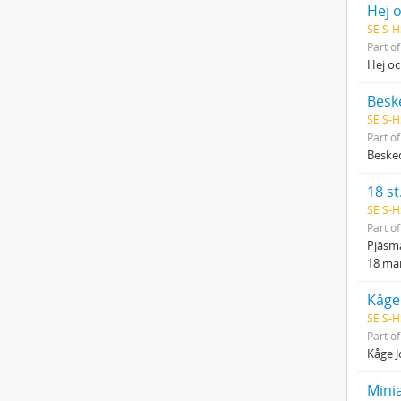
Hej o
SE S-H
Part o
Hej oc
Besk
SE S-H
Part o
Besked
18 st
SE S-H
Part o
Pjäsma
18 ma
Kåge
SE S-H
Part o
Kåge J
Mini