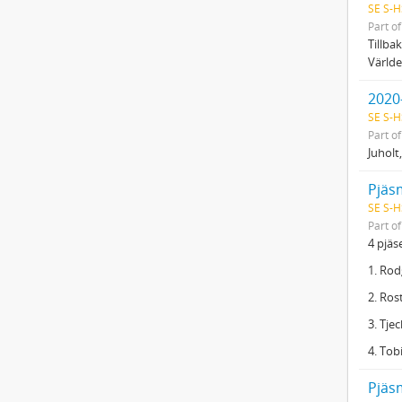
SE S-H
Part o
Tillbak
Världe
2020-
SE S-H
Part o
Juholt
Pjäs
SE S-H
Part o
4 pjäs
1. Rod
2. Ro
3. Tje
4. Tob
Pjäs