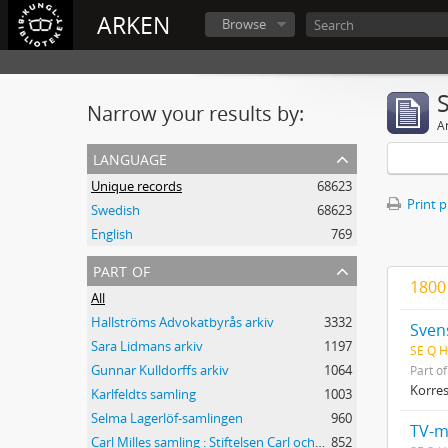
ARKEN
Browse
Narrow your results by:
Ar
language
Unique records
68623
Print 
Swedish
68623
English
769
part of
1800 
All
Hallströms Advokatbyrås arkiv
3332
Svens
Sara Lidmans arkiv
1197
SE Q H
Gunnar Kulldorffs arkiv
1064
Part o
Korre
Karlfeldts samling
1003
Selma Lagerlöf-samlingen
960
TV-m
Carl Milles samling : Stiftelsen Carl och Olga Milles Lidingöhem
852