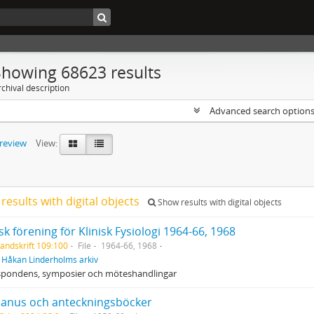
Showing 68623 results
chival description
Advanced search option
preview
View:
results with digital objects
Show results with digital objects
k förening för Klinisk Fysiologi 1964‐66, 1968
andskrift 109:100
File
1964‐66, 1968
f
Håkan Linderholms arkiv
spondens, symposier och möteshandlingar
anus och anteckningsböcker