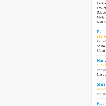
Fakk a
Fröken
(Macbe
Mella
Natthä
Pjäs
SE S-H
Part o
Solita
Sårad 
När 
SE S-H
Part o
När vä
Skis
Acc202
Part o
Pjäs