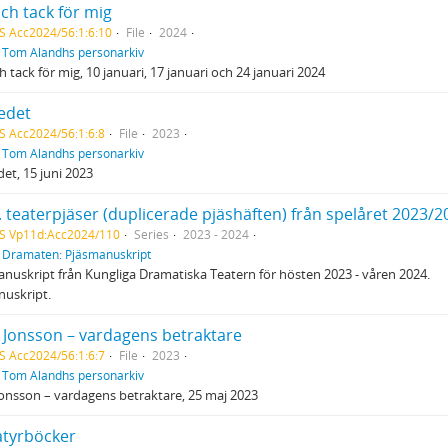
ch tack för mig
S Acc2024/56:1:6:10
File
2024
f
Tom Alandhs personarkiv
h tack för mig, 10 januari, 17 januari och 24 januari 2024
edet
S Acc2024/56:1:6:8
File
2023
f
Tom Alandhs personarkiv
et, 15 juni 2023
. teaterpjäser (duplicerade pjäshäften) från spelåret 2023/2
S Vp11d:Acc2024/110
Series
2023 - 2024
f
Dramaten: Pjäsmanuskript
nuskript från Kungliga Dramatiska Teatern för hösten 2023 - våren 2024.
nuskript.
 Jonsson – vardagens betraktare
S Acc2024/56:1:6:7
File
2023
f
Tom Alandhs personarkiv
onsson – vardagens betraktare, 25 maj 2023
atyrböcker