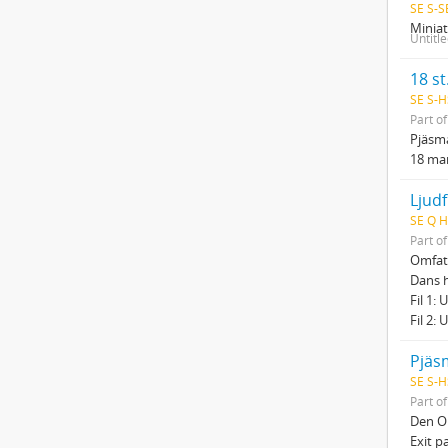
SE S-S
Miniat
Untitl
18 st
SE S-H
Part o
Pjäsma
18 man
Ljudf
SE Q H
Part o
Omfatt
Dans h
Fil 1:
Fil 2: 
Pjäs
SE S-H
Part o
Den Om
Exit p