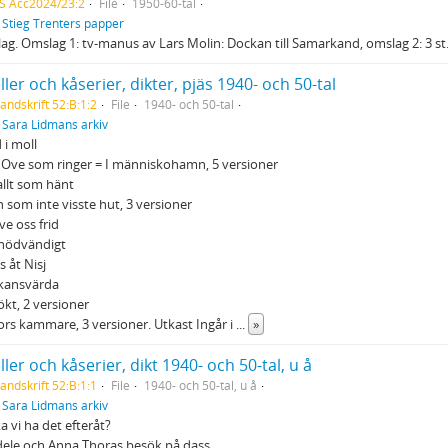
S Acc2024/23:2
File
1950-60-tal
f
Stieg Trenters papper
ag. Omslag 1: tv-manus av Lars Molin: Dockan till Samarkand, omslag 2: 3 s
ler och kåserier, dikter, pjäs 1940- och 50-tal
andskrift 52:B:1:2
File
1940- och 50-tal
f
Sara Lidmans arkiv
 i moll
 Ove som ringer = I människohamn, 5 versioner
allt som hänt
 som inte visste hut, 3 versioner
ve oss frid
 nödvändigt
s åt Nisj
skansvärda
kt, 2 versioner
ors kammare, 3 versioner. Utkast Ingår i
...
»
ler och kåserier, dikt 1940- och 50-tal, u å
andskrift 52:B:1:1
File
1940- och 50-tal, u å
f
Sara Lidmans arkiv
a vi ha det efteråt?
ele och Anna Thoras besök på dass