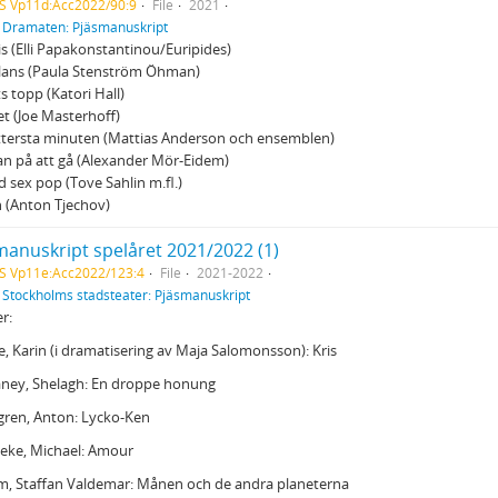
S Vp11d:Acc2022/90:9
File
2021
f
Dramaten: Pjäsmanuskript
is (Elli Papakonstantinou/Euripides)
ans (Paula Stenström Öhman)
s topp (Katori Hall)
t (Joe Masterhoff)
ttersta minuten (Mattias Anderson och ensemblen)
an på att gå (Alexander Mör-Eidem)
d sex pop (Tove Sahlin m.fl.)
 (Anton Tjechov)
manuskript spelåret 2021/2022 (1)
S Vp11e:Acc2022/123:4
File
2021-2022
f
Stockholms stadsteater: Pjäsmanuskript
er:
e, Karin (i dramatisering av Maja Salomonsson): Kris
aney, Shelagh: En droppe honung
gren, Anton: Lycko-Ken
eke, Michael: Amour
m, Staffan Valdemar: Månen och de andra planeterna