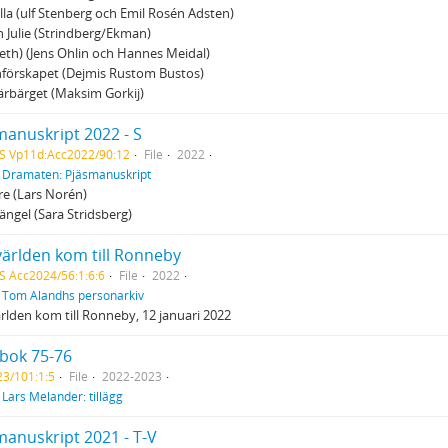
lla (ulf Stenberg och Emil Rosén Adsten)
 Julie (Strindberg/Ekman)
th) (Jens Ohlin och Hannes Meidal)
nförskapet (Dejmis Rustom Bustos)
rbärget (Maksim Gorkij)
manuskript 2022 - S
S Vp11d:Acc2022/90:12
File
2022
f
Dramaten: Pjäsmanuskript
ire (Lars Norén)
ängel (Sara Stridsberg)
världen kom till Ronneby
S Acc2024/56:1:6:6
File
2022
f
Tom Alandhs personarkiv
rlden kom till Ronneby, 12 januari 2022
sbok 75-76
3/101:1:5
File
2022-2023
f
Lars Melander: tillägg
manuskript 2021 - T-V