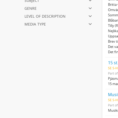
Britta
genre
Omvän
level of description
Somma
Blåban
media type
Tilly (
Nejlik
Uppsa
Brev t
Det va
Det fi
15 st
SE S-H
Part o
Pjäsma
15 ma
Musi
SE S-H
Part o
Musikm