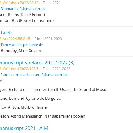
S Vp11d:Acc2022/90:10
File
2021
f
Dramaten: Pjäsmanuskript
a till Reims (Didier Eribon)
n runt Rut (Petter Lennstrand)
talet
S Acc2024/56:2:15
File
2021-2023
f
Tom Alandhs personarkiv
, Ronneby, Min död är min
manuskript spelåret 2021/2022 (3)
S Vp11e:Acc2022/123:6
File
2021-2022
f
Stockholms stadsteater: Pjäsmanuskript
er:
gers, Richard och Hammerstein II, Oscar: The Sound of Music
stand, Edmond: Cyrano de Bergerac
chov, Anton: Morbror Janne
ieson, Astrid Menasanch: När Baba faller i poolen
manuskript 2021 - A-M