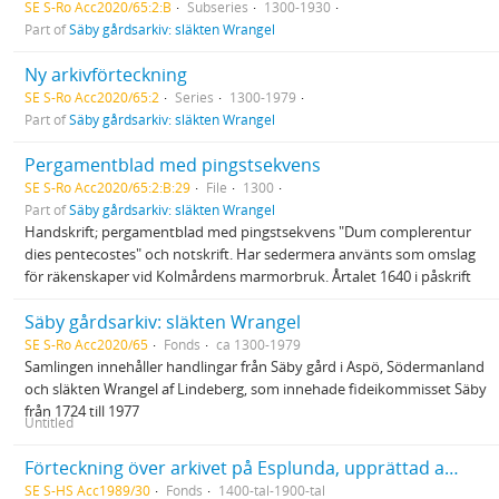
SE S-Ro Acc2020/65:2:B
Subseries
1300-1930
Part of
Säby gårdsarkiv: släkten Wrangel
Ny arkivförteckning
SE S-Ro Acc2020/65:2
Series
1300-1979
Part of
Säby gårdsarkiv: släkten Wrangel
Pergamentblad med pingstsekvens
SE S-Ro Acc2020/65:2:B:29
File
1300
Part of
Säby gårdsarkiv: släkten Wrangel
Handskrift; pergamentblad med pingstsekvens "Dum complerentur
dies pentecostes" och notskrift. Har sedermera använts som omslag
för räkenskaper vid Kolmårdens marmorbruk. Årtalet 1640 i påskrift
Säby gårdsarkiv: släkten Wrangel
SE S-Ro Acc2020/65
Fonds
ca 1300-1979
Samlingen innehåller handlingar från Säby gård i Aspö, Södermanland
och släkten Wrangel af Lindeberg, som innehade fideikommisset Säby
från 1724 till 1977
Untitled
Förteckning över arkivet på Esplunda, upprättad av Riksarkivet (kopia)
SE S-HS Acc1989/30
Fonds
1400-tal-1900-tal