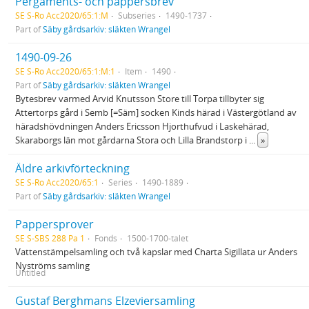
Pergaments- och pappersbrev
SE S-Ro Acc2020/65:1:M
Subseries
1490-1737
Part of
Säby gårdsarkiv: släkten Wrangel
1490-09-26
SE S-Ro Acc2020/65:1:M:1
Item
1490
Part of
Säby gårdsarkiv: släkten Wrangel
Bytesbrev varmed Arvid Knutsson Store till Torpa tillbyter sig
Attertorps gård i Semb [=Säm] socken Kinds härad i Västergötland av
häradshövdningen Anders Ericsson Hjorthufvud i Laskehärad,
Skaraborgs län mot gårdarna Stora och Lilla Brandstorp i
...
»
Äldre arkivförteckning
SE S-Ro Acc2020/65:1
Series
1490-1889
Part of
Säby gårdsarkiv: släkten Wrangel
Pappersprover
SE S-SBS 288 Pa 1
Fonds
1500-1700-talet
Vattenstämpelsamling och två kapslar med Charta Sigillata ur Anders
Nyströms samling
Untitled
Gustaf Berghmans Elzeviersamling