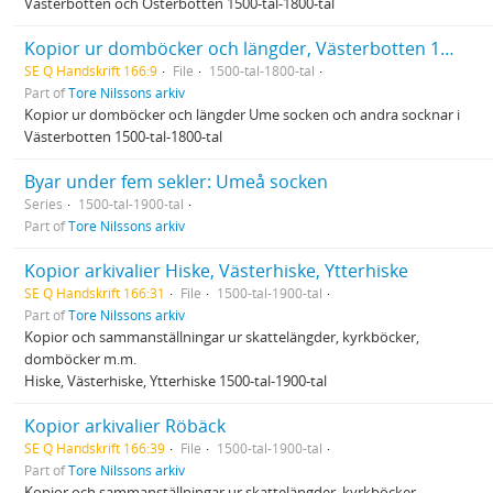
Västerbotten och Österbotten 1500-tal-1800-tal
Kopior ur domböcker och längder, Västerbotten 1500-tal-1800-tal
SE Q Handskrift 166:9
File
1500-tal-1800-tal
Part of
Tore Nilssons arkiv
Kopior ur domböcker och längder Ume socken och andra socknar i
Västerbotten 1500-tal-1800-tal
Byar under fem sekler: Umeå socken
Series
1500-tal-1900-tal
Part of
Tore Nilssons arkiv
Kopior arkivalier Hiske, Västerhiske, Ytterhiske
SE Q Handskrift 166:31
File
1500-tal-1900-tal
Part of
Tore Nilssons arkiv
Kopior och sammanställningar ur skattelängder, kyrkböcker,
domböcker m.m.
Hiske, Västerhiske, Ytterhiske 1500-tal-1900-tal
Kopior arkivalier Röbäck
SE Q Handskrift 166:39
File
1500-tal-1900-tal
Part of
Tore Nilssons arkiv
Kopior och sammanställningar ur skattelängder, kyrkböcker,