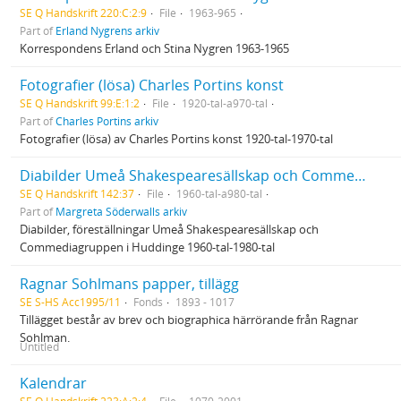
SE Q Handskrift 220:C:2:9
File
1963-965
Part of
Erland Nygrens arkiv
Korrespondens Erland och Stina Nygren 1963-1965
Fotografier (lösa) Charles Portins konst
SE Q Handskrift 99:E:1:2
File
1920-tal-a970-tal
Part of
Charles Portins arkiv
Fotografier (lösa) av Charles Portins konst 1920-tal-1970-tal
Diabilder Umeå Shakespearesällskap och Commediagruppen
SE Q Handskrift 142:37
File
1960-tal-a980-tal
Part of
Margreta Söderwalls arkiv
Diabilder, föreställningar Umeå Shakespearesällskap och
Commediagruppen i Huddinge 1960‐tal‐1980‐tal
Ragnar Sohlmans papper, tillägg
SE S-HS Acc1995/11
Fonds
1893 - 1017
Tillägget består av brev och biographica härrörande från Ragnar
Sohlman.
Untitled
Kalendrar