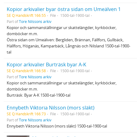
Kopior arkivalier byar östra sidan om Umeälven 1
SE Q Handskrift 166:55
File
1500-tal-1900-tal
Part of
Tore Nilssons arkiv
Kopior och sammanställningar ur skattelängder, kyrkböcker,
domböcker m.m.
Östra sidan om Umeälven: Bergliden, Brännan, Fällfors, Gullbäck,
Hällfors, Höganäs, Kamparbäck, Långnäs och Nilsland 1500-tal-1900-
tal
Kopior arkivalier Burträsk byar A-K
SE Q Handskrift 166:58
File
1500-tal-1900-tal
Part of
Tore Nilssons arkiv
Kopior och sammanställningar ur skattelängder, kyrkböcker,
domböcker m.m.
Burträsk: Byar A-K 1500-tal-1900-tal
Ennybeth Viktoria Nilsson (mors släkt)
SE Q Handskrift 166:73
File
1500-tal-1900-tal
Part of
Tore Nilssons arkiv
Ennybeth Viktoria Nilsson (mors släkt) 1500-tal-1900-tal