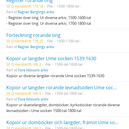
Register rörande ting
SE Q Handskrift 178:18
File
1500-1800-tal
Part of
Ragnar Berglings arkiv
- Register över ting. Ur diverse arkiv, 1500-1600-tal
- Register över ting. Ur diverse arkiv, 1700-1800-tal
Förteckning rörande ting
SE Q Handskrift 178:20
File
1500-1700-tal
Part of
Ragnar Berglings arkiv
Kopior ur längder Ume socken 1539-1630
SE Q Handskrift 166:2
File
1500-tal-1600-tal
Part of
Tore Nilssons arkiv
Kopior ur diverse längder rörande Ume socken 1539-1630
Kopior ur längder rörande levnadsöden Ume socken 1500-tal-1800-tal
SE Q Handskrift 166:5
File
1500-tal-1800-tal
Part of
Tore Nilssons arkiv
Kopior ur skattelängder, domböcker, kyrkoböcker rörande diverse
levnadsöden i Ume socken 1500-tal-1800-tal
Kopior ur domböcker och längder, främst Ume socken 1500-tal-1800-tal
SE Q Handskrift 166:7
File
1500-tal-1800-tal