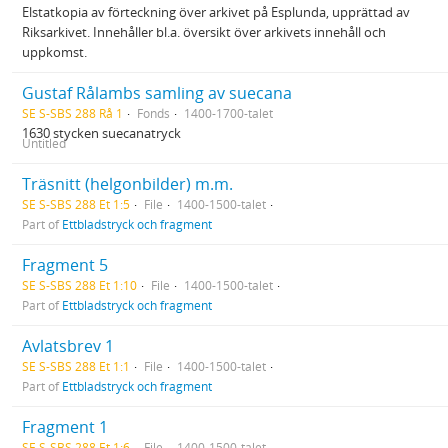
Elstatkopia av förteckning över arkivet på Esplunda, upprättad av
Riksarkivet. Innehåller bl.a. översikt över arkivets innehåll och
uppkomst.
Gustaf Rålambs samling av suecana
SE S-SBS 288 Rå 1
Fonds
1400-1700-talet
1630 stycken suecanatryck
Untitled
Träsnitt (helgonbilder) m.m.
SE S-SBS 288 Et 1:5
File
1400-1500-talet
Part of
Ettbladstryck och fragment
Fragment 5
SE S-SBS 288 Et 1:10
File
1400-1500-talet
Part of
Ettbladstryck och fragment
Avlatsbrev 1
SE S-SBS 288 Et 1:1
File
1400-1500-talet
Part of
Ettbladstryck och fragment
Fragment 1
SE S-SBS 288 Et 1:6
File
1400-1500-talet