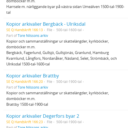
domböcker m.m.
Harrsele m. närliggande byar på västra sidan Umeälven 1500-tal-1900-
tal
Kopior arkivalier Bergbäck - Ulriksdal
SE Q Handskrift 166:13
File
500-tal-1600-tal
Part of
Tore Nilssons arkiv
Kopior och sammanställningar ur skattelängder, kyrkböcker,
domböcker m.m.
Bergbäck, Fagerlund, Gullsjö, Gullsjönäs, Granlund, Hamburg
Kvarnlund, Långfors, Nordanåker, Näsland, Selet, Strömbäck, och
Ulriksdal 1500-tal-1600-tal
Kopior arkivalier Brattby
SE Q Handskrift 166:20
File
500-tal-1900-tal
Part of
Tore Nilssons arkiv
Kopior och sammanställningar ur skattelängder, kyrkböcker,
domböcker m.m.
Brattby 1500-tal-1900-tal
Kopior arkivalier Degerfors byar 2
SE Q Handskrift 166:23
File
500-tal-1900-tal
Part of
Tore Nilssons arkiv