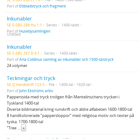
Part of
Ettbladstryck och fragment
Inkunabler
SE S-SBS 288 Hu 1:1
Series
1400-talet
Part of
Husebysamlingen
Untitled
Inkunabler
SE S-SBS 297 D 4:1
Series
1400-talet
Part of
Arla Coldinus samling av inkunabler och 1500-talstryck
24 volymer
Teckningar och tryck
SE Q Handskrift 123:3
File
1400-tal - 1920-tal
Part of
John Ekströms arkiv
Papperssida med tryck troligen från Mentelinschens tryckeri i
Tyskland 1400-tal
Diverse bildmaterial kring runskrift och äldre alfabeten 1600-1800-tal
8 handkolorerade ”pappersloppor” med religiösa motiv och texter på
tyska. 1700-1800-tal
”Tree
...
»