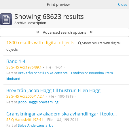
Print preview
Close
Showing 68623 results
Archival description
Advanced search options
1800 results with digital objects
Show results with digital
objects
Band 1-4
SE S-HS Acc1976/89:1
File
1-04
Part of
Brev från och till Folke Zettervall. Fotokopior inbundna i fem
klotband.
Brev från Jacob Hägg till hustrun Ellen Hägg
SE S-HS Acc2005/17:2:4
File
190-1919
Part of
Jacob Häggs brevsamling
Granskningar av akademiska avhandlingar i teologi och sociologi,
SE Q Handskrift 192:41
File
Uå, 199-2011
Part of
Sölve Anderzéns arkiv