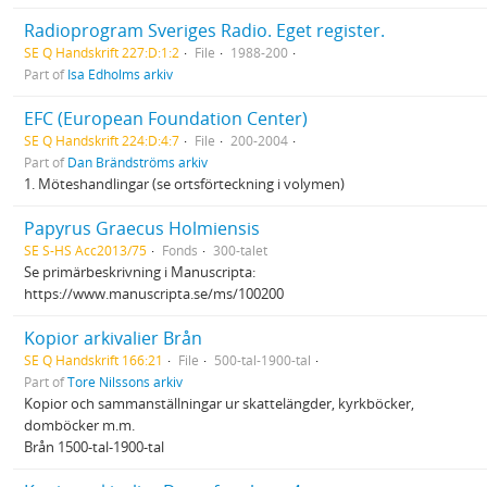
Radioprogram Sveriges Radio. Eget register.
SE Q Handskrift 227:D:1:2
File
1988-200
Part of
Isa Edholms arkiv
EFC (European Foundation Center)
SE Q Handskrift 224:D:4:7
File
200-2004
Part of
Dan Brändströms arkiv
1. Möteshandlingar (se ortsförteckning i volymen)
Papyrus Graecus Holmiensis
SE S-HS Acc2013/75
Fonds
300-talet
Se primärbeskrivning i Manuscripta:
https://www.manuscripta.se/ms/100200
Kopior arkivalier Brån
SE Q Handskrift 166:21
File
500-tal-1900-tal
Part of
Tore Nilssons arkiv
Kopior och sammanställningar ur skattelängder, kyrkböcker,
domböcker m.m.
Brån 1500-tal-1900-tal