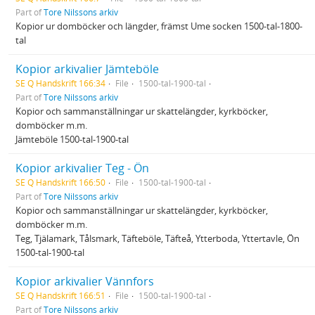
Part of
Tore Nilssons arkiv
Kopior ur domböcker och längder, främst Ume socken 1500-tal-1800-
tal
Kopior arkivalier Jämteböle
SE Q Handskrift 166:34
File
1500-tal-1900-tal
Part of
Tore Nilssons arkiv
Kopior och sammanställningar ur skattelängder, kyrkböcker,
domböcker m.m.
Jämteböle 1500-tal-1900-tal
Kopior arkivalier Teg - Ön
SE Q Handskrift 166:50
File
1500-tal-1900-tal
Part of
Tore Nilssons arkiv
Kopior och sammanställningar ur skattelängder, kyrkböcker,
domböcker m.m.
Teg, Tjälamark, Tålsmark, Täfteböle, Täfteå, Ytterboda, Yttertavle, Ön
1500-tal-1900-tal
Kopior arkivalier Vännfors
SE Q Handskrift 166:51
File
1500-tal-1900-tal
Part of
Tore Nilssons arkiv