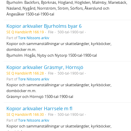
Bjurholm: Backfors, Björknäs, Högland, Högliden, Malmby, Mariebäck,
Näsland, Nygård, Norrström, Ström, Sörfors, Åkerslund och
Ängesåker 1500-tal-1900-tal
Kopior arkivalier Bjurholms byar 6
SE Q Handskrift 166:19
File
500-tal-1900-tal
Part of
Tore Nilssons arkiv
Kopior och sammanställningar ur skattelängder, kyrkböcker,
domböcker m.m.
Bjurholm: Högås, Nyby och Nytorp 1500-tal-1900-tal
Kopior arkivalier Gräsmyr, Hörnsjö
SE Q Handskrift 166:28
File
500-tal-1900-tal
Part of
Tore Nilssons arkiv
Kopior och sammanställningar ur skattelängder, kyrkböcker,
domböcker m.m.
Gräsmyr och Hörnsjö 1500-tal-1900-tal
Kopior arkivalier Harrsele m fl
SE Q Handskrift 166:30
File
500-tal-1900-tal
Part of
Tore Nilssons arkiv
Kopior och sammanställningar ur skattelängder, kyrkböcker,