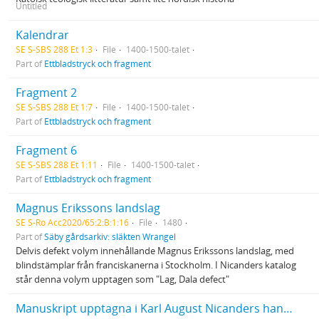
Untitled
Kalendrar
SE S-SBS 288 Et 1:3
File
1400-1500-talet
Part of
Ettbladstryck och fragment
Fragment 2
SE S-SBS 288 Et 1:7
File
1400-1500-talet
Part of
Ettbladstryck och fragment
Fragment 6
SE S-SBS 288 Et 1:11
File
1400-1500-talet
Part of
Ettbladstryck och fragment
Magnus Erikssons landslag
SE S-Ro Acc2020/65:2:B:1:16
File
1480
Part of
Säby gårdsarkiv: släkten Wrangel
Delvis defekt volym innehållande Magnus Erikssons landslag, med
blindstämplar från franciskanerna i Stockholm. I Nicanders katalog
står denna volym upptagen som "Lag, Dala defect"
Manuskript upptagna i Karl August Nicanders handskrivna katalog