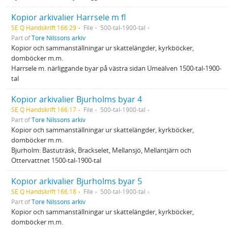
Kopior arkivalier Harrsele m fl
SE Q Handskrift 166:29
File
500-tal-1900-tal
Part of
Tore Nilssons arkiv
Kopior och sammanställningar ur skattelängder, kyrkböcker,
domböcker m.m.
Harrsele m. närliggande byar på västra sidan Umeälven 1500-tal-1900-
tal
Kopior arkivalier Bjurholms byar 4
SE Q Handskrift 166:17
File
500-tal-1900-tal
Part of
Tore Nilssons arkiv
Kopior och sammanställningar ur skattelängder, kyrkböcker,
domböcker m.m.
Bjurholm: Bastuträsk, Brackselet, Mellansjö, Mellantjärn och
Ottervattnet 1500-tal-1900-tal
Kopior arkivalier Bjurholms byar 5
SE Q Handskrift 166:18
File
500-tal-1900-tal
Part of
Tore Nilssons arkiv
Kopior och sammanställningar ur skattelängder, kyrkböcker,
domböcker m.m.