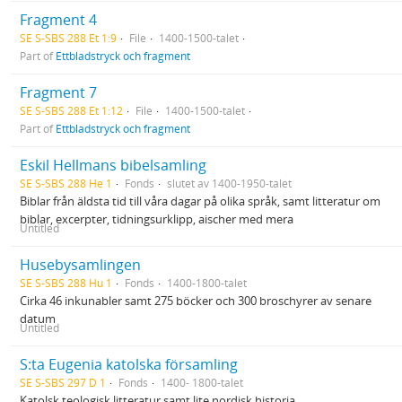
Fragment 4
SE S-SBS 288 Et 1:9
File
1400-1500-talet
Part of
Ettbladstryck och fragment
Fragment 7
SE S-SBS 288 Et 1:12
File
1400-1500-talet
Part of
Ettbladstryck och fragment
Eskil Hellmans bibelsamling
SE S-SBS 288 He 1
Fonds
slutet av 1400-1950-talet
Biblar från äldsta tid till våra dagar på olika språk, samt litteratur om
biblar, excerpter, tidningsurklipp, aischer med mera
Untitled
Husebysamlingen
SE S-SBS 288 Hu 1
Fonds
1400-1800-talet
Cirka 46 inkunabler samt 275 böcker och 300 broschyrer av senare
datum
Untitled
S:ta Eugenia katolska församling
SE S-SBS 297 D 1
Fonds
1400- 1800-talet
Katolsk teologisk litteratur samt lite nordisk historia