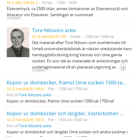
SE S-SBS 288 Be 5
Fonds
1500 - 1699
Elzeviertryck, ca 2500 titlar, annex (imitationer av Elzeviertryck) och
litteratur om Elzevierer. Samlingen är numrerad
Untitled
Tore Nilssons arkiv
SE Q Handskrift 166
Fonds
1500-tal-1990-tal
Det material efter Tore Nilsson som överlämnats till
Umeå universitetsbibliotek är nästan uteslutande hans
hembygdsforskning kring Vännäs och Ume gamla
socken. En stor del av materialet är anteckningar och
underlagsmaterial till en planerad utgivning av
...
»
Untitled
Kopior ur domböcker, främst Ume socken 1500-tal-1700-tal
SE Q Handskrift 166:6
File
1500-tal-1700-tal
Part of
Tore Nilssons arkiv
Kopior ur domböcker, främst Ume socken 1500-tal-1700-tal
Kopior ur domböcker och längder, Västerbotten och Österbotten 1500-tal-1800-tal
SE Q Handskrift 166:8
File
1500-tal-1800-tal
Part of
Tore Nilssons arkiv
Kopior ur domböcker och längder Ume socken och andra socknar i