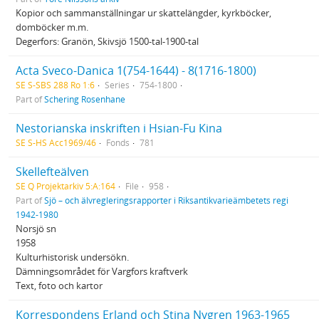
Kopior och sammanställningar ur skattelängder, kyrkböcker,
domböcker m.m.
Degerfors: Granön, Skivsjö 1500-tal-1900-tal
Acta Sveco-Danica 1(754-1644) - 8(1716-1800)
SE S-SBS 288 Ro 1:6
Series
754-1800
Part of
Schering Rosenhane
Nestorianska inskriften i Hsian-Fu Kina
SE S-HS Acc1969/46
Fonds
781
Skellefteälven
SE Q Projektarkiv 5:A:164
File
958
Part of
Sjö – och älvregleringsrapporter i Riksantikvarieämbetets regi
1942-1980
Norsjö sn
1958
Kulturhistorisk undersökn.
Dämningsområdet för Vargfors kraftverk
Text, foto och kartor
Korrespondens Erland och Stina Nygren 1963-1965