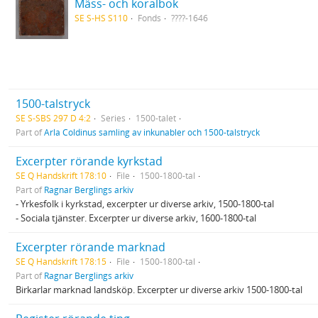
Mäss- och koralbok
SE S-HS S110
Fonds
????-1646
1500-talstryck
SE S-SBS 297 D 4:2
Series
1500-talet
Part of
Arla Coldinus samling av inkunabler och 1500-talstryck
Excerpter rörande kyrkstad
SE Q Handskrift 178:10
File
1500-1800-tal
Part of
Ragnar Berglings arkiv
- Yrkesfolk i kyrkstad, excerpter ur diverse arkiv, 1500-1800-tal
- Sociala tjänster. Excerpter ur diverse arkiv, 1600-1800-tal
Excerpter rörande marknad
SE Q Handskrift 178:15
File
1500-1800-tal
Part of
Ragnar Berglings arkiv
Birkarlar marknad landsköp. Excerpter ur diverse arkiv 1500-1800-tal