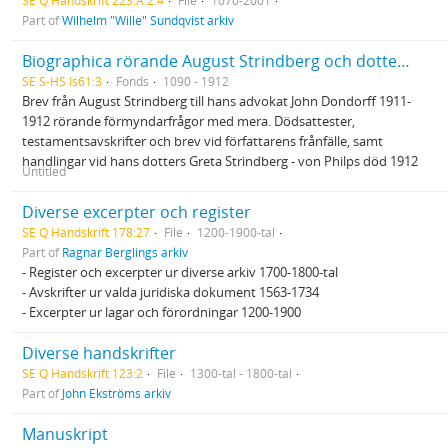
SE Q Handskrift 223:A:2:4
File
1070-2001
Part of
Wilhelm "Wille" Sundqvist arkiv
Biographica rörande August Strindberg och dottern Greta von Philp
SE S-HS Is61:3
Fonds
1090 - 1912
Brev från August Strindberg till hans advokat John Dondorff 1911-
1912 rörande förmyndarfrågor med mera. Dödsattester,
testamentsavskrifter och brev vid författarens frånfälle, samt
handlingar vid hans dotters Greta Strindberg - von Philps död 1912
Untitled
Diverse excerpter och register
SE Q Handskrift 178:27
File
1200-1900-tal
Part of
Ragnar Berglings arkiv
- Register och excerpter ur diverse arkiv 1700-1800-tal
- Avskrifter ur valda juridiska dokument 1563-1734
- Excerpter ur lagar och förordningar 1200-1900
Diverse handskrifter
SE Q Handskrift 123:2
File
1300-tal - 1800-tal
Part of
John Ekströms arkiv
Manuskript