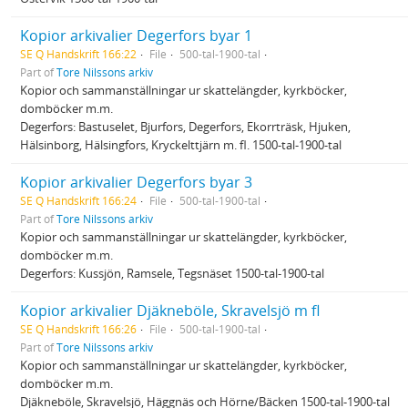
Kopior arkivalier Degerfors byar 1
SE Q Handskrift 166:22
File
500-tal-1900-tal
Part of
Tore Nilssons arkiv
Kopior och sammanställningar ur skattelängder, kyrkböcker,
domböcker m.m.
Degerfors: Bastuselet, Bjurfors, Degerfors, Ekorrträsk, Hjuken,
Hälsinborg, Hälsingfors, Kryckelttjärn m. fl. 1500-tal-1900-tal
Kopior arkivalier Degerfors byar 3
SE Q Handskrift 166:24
File
500-tal-1900-tal
Part of
Tore Nilssons arkiv
Kopior och sammanställningar ur skattelängder, kyrkböcker,
domböcker m.m.
Degerfors: Kussjön, Ramsele, Tegsnäset 1500-tal-1900-tal
Kopior arkivalier Djäkneböle, Skravelsjö m fl
SE Q Handskrift 166:26
File
500-tal-1900-tal
Part of
Tore Nilssons arkiv
Kopior och sammanställningar ur skattelängder, kyrkböcker,
domböcker m.m.
Djäkneböle, Skravelsjö, Häggnäs och Hörne/Bäcken 1500-tal-1900-tal