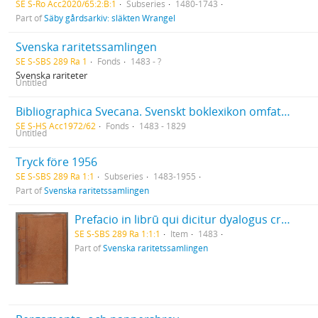
SE S-Ro Acc2020/65:2:B:1
Subseries
1480-1743
Part of
Säby gårdsarkiv: släkten Wrangel
Svenska raritetssamlingen
SE S-SBS 289 Ra 1
Fonds
1483 - ?
Svenska rariteter
Untitled
Bibliographica Svecana. Svenskt boklexikon omfattande tiden från boktryckarkonstens uppkomst till och med 1829. Ca 25.000 kataloglappar med uppgifter hämtade ur Collijn, Bygdén och andra bibliografiska verk, även med antikvariatskataloger
SE S-HS Acc1972/62
Fonds
1483 - 1829
Untitled
Tryck före 1956
SE S-SBS 289 Ra 1:1
Subseries
1483-1955
Part of
Svenska raritetssamlingen
Prefacio in librū qui dicitur dyalogus creaturar[um] moralizatus omni materie morali iocundo et edificatiuo modo applicabilis. - 1483
SE S-SBS 289 Ra 1:1:1
Item
1483
Part of
Svenska raritetssamlingen