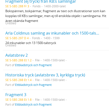
Fragment (ej tryck) från KB:s samlingar
SE S-SBS 288 Fr 3
Fonds
1400-2000-talet
Bokspännen, bokpärmar, fragment av text och illustrationer som kan
kopplas till KB:s samlingar, men ej till enskilda objekt i samlingarna. Hit
även okända fragment
Untitled
Arla Coldinus samling av inkunabler och 1500-talstryck
SE S-SBS 297 D 4
Fonds
1400 - 1599
24 inkunabler och 13 1500-talstryck
Untitled
Avlatsbrev 2
SE S-SBS 288 Et 1:2
File
1400-1500-talet
Part of
Ettbladstryck och fragment
Historiska tryck (avlatsbrev 3, kyrkliga tryck)
SE S-SBS 288 Et 1:4
File
1400-1500-talet
Part of
Ettbladstryck och fragment
Fragment 3
SE S-SBS 288 Et 1:8
File
1400-1500-talet
Part of
Ettbladstryck och fragment