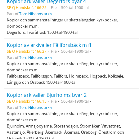
Kopior arkivalier Degerfors byar 4
SE Q Handskrift 166:25
File
500-tal-1900-tal
Part of
Tore Nilssons arkiv
Kopior och sammanställningar ur skattelängder, kyrkböcker,
domböcker m.m.
Degerfors: Tväråträsk 1500-tal-1900-tal
Kopior av arkivalier Fällforsbäck m fl
SE Q Handskrift 166:27
File
500-tal-1900-tal
Part of
Tore Nilssons arkiv
Kopior och sammanställningar ur skattelängder, kyrkböcker,
domböcker m.m.
Fällforsbäck, Fällforssjön, Fällfors, Holmbäck, Högbäck, Kolksele,
Långsjö och Örsbäck 1500-tal-1900-tal
Kopior arkivalier Bjurholms byar 2
SE Q Handskrift 166:15
File
500-tal-1900-tal
Part of
Tore Nilssons arkiv
Kopior och sammanställningar ur skattelängder, kyrkböcker,
domböcker m.m.
Bjurholm: Armsjöbyarna, Storsandsjön, Strömåker, Vitvattnet,
Västansjö, Åkerberg, Åkerbäck, Åkernäs, Öreborg, Öreström och
Östervik 1500-tal-1900-tal