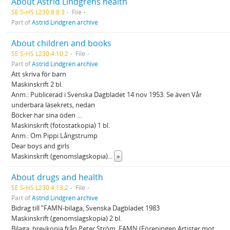
About Astrid Lindgrens health
SE S-HS L230:8:8:3
File
Part of
Astrid Lindgren archive
About children and books
SE S-HS L230:4:10:2
File
Part of
Astrid Lindgren archive
Att skriva för barn
Maskinskrift 2 bl.
Anm.: Publicerad i Svenska Dagbladet 14 nov 1953. Se även Vår
underbara läsekrets, nedan
Böcker har sina öden …
Maskinskrift (fotostatkopia) 1 bl.
Anm.: Om Pippi Långstrump
Dear boys and girls
Maskinskrift (genomslagskopia)
...
»
About drugs and health
SE S-HS L230:4:13:2
File
Part of
Astrid Lindgren archive
Bidrag till ”FAMN-bilaga, Svenska Dagbladet 1983
Maskinskrift (genomslagskopia) 2 bl.
Bilaga: brevkopia från Peter Ström, FAMN (Föreningen Artister mot