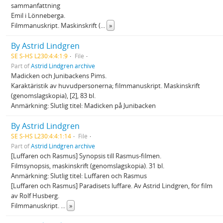
sammanfattning
Emil i Lönneberga.
Filmmanuskript. Maskinskrift (
...
»
By Astrid Lindgren
SE S-HS L230:4:4:1:9
File
Part of
Astrid Lindgren archive
Madicken och Junibackens Pims.
Karaktäristik av huvudpersonerna; filmmanuskript. Maskinskrift
(genomslagskopia), [2], 83 bl.
Anmärkning: Slutlig titel: Madicken på Junibacken
By Astrid Lindgren
SE S-HS L230:4:4:1:14
File
Part of
Astrid Lindgren archive
[Luffaren och Rasmus] Synopsis till Rasmus-filmen.
Filmsynopsis, maskinskrift (genomslagskopia). 31 bl.
Anmärkning: Slutlig titel: Luffaren och Rasmus
[Luffaren och Rasmus] Paradisets luffare. Av Astrid Lindgren, för film
av Rolf Husberg.
Filmmanuskript.
...
»