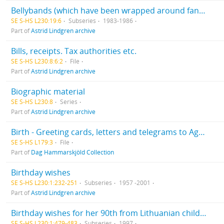
Bellybands (which have been wrapped around fan mail and marked with reply statistics)
SE S-HS L230:19:6
Subseries
1983-1986
Part of
Astrid Lindgren archive
Bills, receipts. Tax authorities etc.
SE S-HS L230:8:6:2
File
Part of
Astrid Lindgren archive
Biographic material
SE S-HS L230:8
Series
Part of
Astrid Lindgren archive
Birth - Greeting cards, letters and telegrams to Agnes Hammarskjöld 1905
SE S-HS L179:3
File
Part of
Dag Hammarskjöld Collection
Birthday wishes
SE S-HS L230:1:232-251
Subseries
1957 -2001
Part of
Astrid Lindgren archive
Birthday wishes for her 90th from Lithuanian children. Unopened.
SE S-HS L230:1:479-483
Subseries
1997