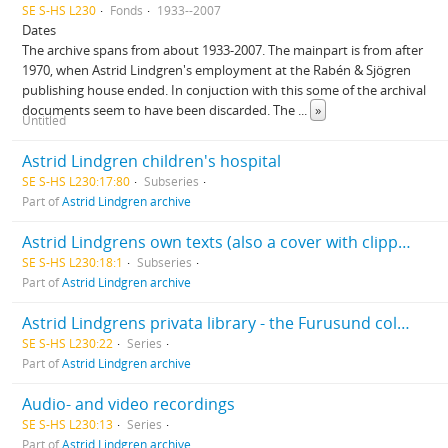
SE S-HS L230
Fonds
1933--2007
Dates
The archive spans from about 1933-2007. The mainpart is from after
1970, when Astrid Lindgren's employment at the Rabén & Sjögren
publishing house ended. In conjuction with this some of the archival
documents seem to have been discarded. The
...
»
Untitled
Astrid Lindgren children's hospital
SE S-HS L230:17:80
Subseries
Part of
Astrid Lindgren archive
Astrid Lindgrens own texts (also a cover with clippings)
SE S-HS L230:18:1
Subseries
Part of
Astrid Lindgren archive
Astrid Lindgrens privata library - the Furusund collection
SE S-HS L230:22
Series
Part of
Astrid Lindgren archive
Audio- and video recordings
SE S-HS L230:13
Series
Part of
Astrid Lindgren archive