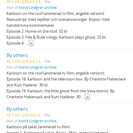
SE S-HS L230:4:4:2:3
File
Part of
Astrid Lindgren archive
Karlsson on the roof (animerad tv-film, engelsk version)
Manuskript med repliker och scenanvisningar. Kopior med
handskrivna kommentarer.
Episode 2: Home on the roof. 32 bl.
Episode 3: Fille & Rulle trilogy: Karlsson plays ghost. 25 bl.
Episode 4:
...
»
By others
SE S-HS L230:4:4:2:4
File
Part of
Astrid Lindgren archive
Karlsson on the roof (animerad tv-film, engelsk version)
Episode 18: Karlsson and the television box. By Charlotte Habersack
and Kurt Haderer. 30 bl.
Episode 19: Karlsson, the little ghost from the Vasa district. By
Charlotte Habersack and Kurt Haderer. 30
...
»
By others
SE S-HS L230:4:4:2:2
File
Part of
Astrid Lindgren archive
Karlsson på taket (animerad tv-film)
Avsnitt 1: Karlsson på taket. Kopia. 29 bl., manuskript med