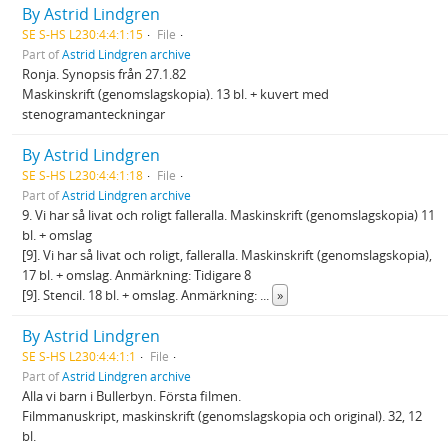
By Astrid Lindgren
SE S-HS L230:4:4:1:15
File
Part of
Astrid Lindgren archive
Ronja. Synopsis från 27.1.82
Maskinskrift (genomslagskopia). 13 bl. + kuvert med
stenogramanteckningar
By Astrid Lindgren
SE S-HS L230:4:4:1:18
File
Part of
Astrid Lindgren archive
9. Vi har så livat och roligt falleralla. Maskinskrift (genomslagskopia) 11
bl. + omslag
[9]. Vi har så livat och roligt, falleralla. Maskinskrift (genomslagskopia),
17 bl. + omslag. Anmärkning: Tidigare 8
[9]. Stencil. 18 bl. + omslag. Anmärkning:
...
»
By Astrid Lindgren
SE S-HS L230:4:4:1:1
File
Part of
Astrid Lindgren archive
Alla vi barn i Bullerbyn. Första filmen.
Filmmanuskript, maskinskrift (genomslagskopia och original). 32, 12
bl.