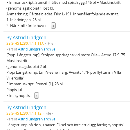
Filmmanuskript. Stencil i häfte med spiralrygg.146 bl + Maskinskrift
(genomslagskopia) 1 löst bl.
Anmärkning: På titelbladet: Film L-191. Innehåller följande avsnitt:
1. Inledningen. 23 bl.
2. När Emil körde huvet
...
»
By Astrid Lindgren
SE S-HS L230:4:4:1:11A
File
Part of
Astrid Lindgren archive
[Pippi Långstrump]. Stolpar uppdragna vid möte Olle – Astrid 17.9. 75.
Maskinskrift
(genomslagskopia) 2 bl.
Pippi Långstrump. En TV-serie i färg. Avsnitt 1: ”Pippi flyttar in i Villa
Villerkulla”.
Filmmanuskript. Stencil. [1], 28 bl.
Pippis jul.
Film-synopsis.
...
»
By Astrid Lindgren
SE S-HS L230:4:4:1:12
File
Part of
Astrid Lindgren archive
Långstrump på de sju haven. ”Usel och inte ett dugg färdig synopsis”.