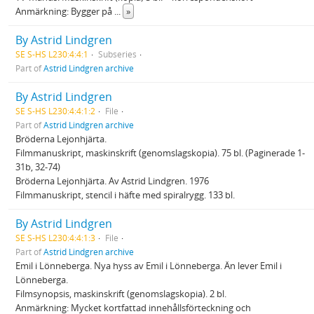
Anmärkning: Bygger på
...
»
By Astrid Lindgren
SE S-HS L230:4:4:1
Subseries
Part of
Astrid Lindgren archive
By Astrid Lindgren
SE S-HS L230:4:4:1:2
File
Part of
Astrid Lindgren archive
Bröderna Lejonhjärta.
Filmmanuskript, maskinskrift (genomslagskopia). 75 bl. (Paginerade 1-
31b, 32-74)
Bröderna Lejonhjärta. Av Astrid Lindgren. 1976
Filmmanuskript, stencil i häfte med spiralrygg. 133 bl.
By Astrid Lindgren
SE S-HS L230:4:4:1:3
File
Part of
Astrid Lindgren archive
Emil i Lönneberga. Nya hyss av Emil i Lönneberga. Än lever Emil i
Lönneberga.
Filmsynopsis, maskinskrift (genomslagskopia). 2 bl.
Anmärkning: Mycket kortfattad innehållsförteckning och