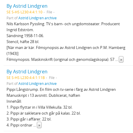
By Astrid Lindgren
SE S-HS L230:4:4:1:10
File
Part of
Astrid Lindgren archive
Nils Karlsson Pyssling. TV:s barn- och ungdomsteater. Producent
Ingrid Edström.
Sändning 1958-11-06.
Stencil, häfte 28 bl.
[När man är kär. Filmsynopsis av Astrid Lindgren och P.M. Hamberg
(1943)]
Filmsynopsis. Maskinskrift (original och genomslagskopia). 57
...
»
By Astrid Lindgren
SE S-HS L230:4:4:1:11B
File
Part of
Astrid Lindgren archive
Pippi Långstrump. En film och tv-serie i färg av Astrid Lindgren
Manuskript i 13 avsnitt. Dublicerat, häften
Innehåll:
1. Pippi flyttar in i Villa Villekulla. 32 bl.
2. Pippi är sakletare och går på kalas. 22 bl.
3. Pippi går i affärer. 22 bl.
4. Pippi ordnar
...
»