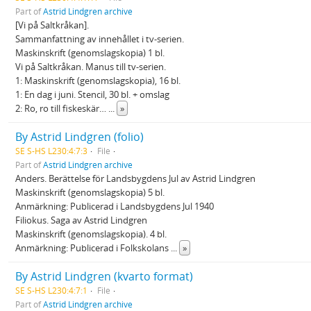
Part of
Astrid Lindgren archive
[Vi på Saltkråkan].
Sammanfattning av innehållet i tv-serien.
Maskinskrift (genomslagskopia) 1 bl.
Vi på Saltkråkan. Manus till tv-serien.
1: Maskinskrift (genomslagskopia), 16 bl.
1: En dag i juni. Stencil, 30 bl. + omslag
2: Ro, ro till fiskeskär…
...
»
By Astrid Lindgren (folio)
SE S-HS L230:4:7:3
File
Part of
Astrid Lindgren archive
Anders. Berättelse för Landsbygdens Jul av Astrid Lindgren
Maskinskrift (genomslagskopia) 5 bl.
Anmärkning: Publicerad i Landsbygdens Jul 1940
Filiokus. Saga av Astrid Lindgren
Maskinskrift (genomslagskopia). 4 bl.
Anmärkning: Publicerad i Folkskolans
...
»
By Astrid Lindgren (kvarto format)
SE S-HS L230:4:7:1
File
Part of
Astrid Lindgren archive