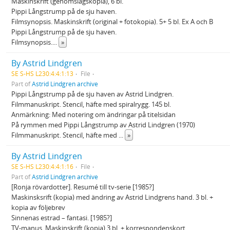
Maskinskrift (genomslagskopia), 6 bl.
Pippi Långstrump på de sju haven.
Filmsynopsis. Maskinskrift (original + fotokopia). 5+ 5 bl. Ex A och B
Pippi Långstrump på de sju haven.
Filmsynopsis.
...
»
By Astrid Lindgren
SE S-HS L230:4:4:1:13
File
Part of
Astrid Lindgren archive
Pippi Långstrump på de sju haven av Astrid Lindgren.
Filmmanuskript. Stencil, häfte med spiralrygg. 145 bl.
Anmärkning: Med notering om ändringar på titelsidan
På rymmen med Pippi Långstrump av Astrid Lindgren (1970)
Filmmanuskript. Stencil, häfte med
...
»
By Astrid Lindgren
SE S-HS L230:4:4:1:16
File
Part of
Astrid Lindgren archive
[Ronja rövardotter]. Resumé till tv-serie [1985?]
Maskinsksrift (kopia) med ändring av Astrid Lindgrens hand. 3 bl. +
kopia av följebrev
Sinnenas estrad – fantasi. [1985?]
TV-manus. Maskinskrift (kopia) 3 bl. + korrespondenskort