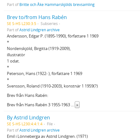
Part of
Britte och Åke Hammarskjölds brevsamling
Brev to/from Hans Rabén
SE S-HS L230:3:5
Subseries
Part of
Astrid Lindgren archive
Andersson, Edgar P. (1895-1990), författare 1 1969
*
Nordenskjöld, Birgitta (1919-2009),
illustratör
1 odat.
*
Peterson, Hans (1922- ), författare 1 1969
*
Svensson, Roland (1910-2003), konstnär 1 1959(?)
Brev från Hans Rabén:
Brev från Hans Rabén 3 1955-1963
...
»
By Astrid Lindgren
SE S-HS L230:4:4:1:4
File
Part of
Astrid Lindgren archive
Emil i Lönneberga av Astrid Lindgren. (1971)