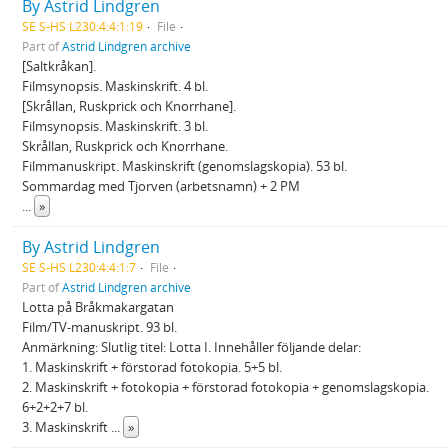
By Astrid Lindgren
SE S-HS L230:4:4:1:19
File
Part of
Astrid Lindgren archive
[Saltkråkan].
Filmsynopsis. Maskinskrift. 4 bl.
[Skrållan, Ruskprick och Knorrhane].
Filmsynopsis. Maskinskrift. 3 bl.
Skrållan, Ruskprick och Knorrhane.
Filmmanuskript. Maskinskrift (genomslagskopia). 53 bl.
Sommardag med Tjorven (arbetsnamn) + 2 PM
...
»
By Astrid Lindgren
SE S-HS L230:4:4:1:7
File
Part of
Astrid Lindgren archive
Lotta på Bråkmakargatan
Film/TV-manuskript. 93 bl.
Anmärkning: Slutlig titel: Lotta I. Innehåller följande delar:
1. Maskinskrift + förstorad fotokopia. 5+5 bl.
2. Maskinskrift + fotokopia + förstorad fotokopia + genomslagskopia.
6+2+2+7 bl.
3. Maskinskrift
...
»