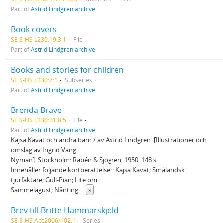
Part of
Astrid Lindgren archive
Book covers
SE S-HS L230:19:3:1
File
Part of
Astrid Lindgren archive
Books and stories for children
SE S-HS L230:7:1
Subseries
Part of
Astrid Lindgren archive
Brenda Brave
SE S-HS L230:21:8:5
File
Part of
Astrid Lindgren archive
Kajsa Kavat och andra barn / av Astrid Lindgren. [Illustrationer och
omslag av Ingrid Vang
Nyman]. Stockholm: Rabén & Sjögren, 1950. 148 s.
Innehåller följande kortberättelser: Kajsa Kavat; Småländsk
tjurfäktare; Gull-Pian; Lite om
Sammelagust; Nånting
...
»
Brev till Britte Hammarskjöld
SE S-HS Acc2006/102:1
Series