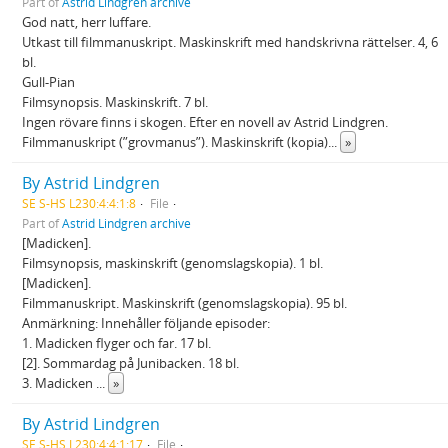
Part of
Astrid Lindgren archive
God natt, herr luffare.
Utkast till filmmanuskript. Maskinskrift med handskrivna rättelser. 4, 6
bl.
Gull-Pian
Filmsynopsis. Maskinskrift. 7 bl.
Ingen rövare finns i skogen. Efter en novell av Astrid Lindgren.
Filmmanuskript (”grovmanus”). Maskinskrift (kopia)
...
»
By Astrid Lindgren
SE S-HS L230:4:4:1:8
File
Part of
Astrid Lindgren archive
[Madicken].
Filmsynopsis, maskinskrift (genomslagskopia). 1 bl.
[Madicken].
Filmmanuskript. Maskinskrift (genomslagskopia). 95 bl.
Anmärkning: Innehåller följande episoder:
1. Madicken flyger och far. 17 bl.
[2]. Sommardag på Junibacken. 18 bl.
3. Madicken
...
»
By Astrid Lindgren
SE S-HS L230:4:4:1:17
File