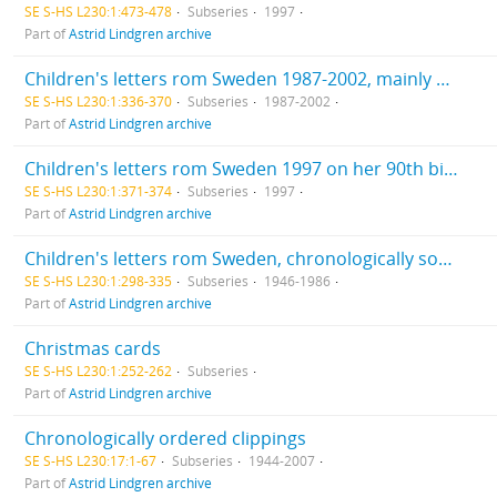
SE S-HS L230:1:473-478
Subseries
1997
Part of
Astrid Lindgren archive
Children's letters rom Sweden 1987-2002, mainly birthday wishes. Unsorted in big boxes
SE S-HS L230:1:336-370
Subseries
1987-2002
Part of
Astrid Lindgren archive
Children's letters rom Sweden 1997 on her 90th birthday. Unopened.
SE S-HS L230:1:371-374
Subseries
1997
Part of
Astrid Lindgren archive
Children's letters rom Sweden, chronologically sorted in boxes
SE S-HS L230:1:298-335
Subseries
1946-1986
Part of
Astrid Lindgren archive
Christmas cards
SE S-HS L230:1:252-262
Subseries
Part of
Astrid Lindgren archive
Chronologically ordered clippings
SE S-HS L230:17:1-67
Subseries
1944-2007
Part of
Astrid Lindgren archive