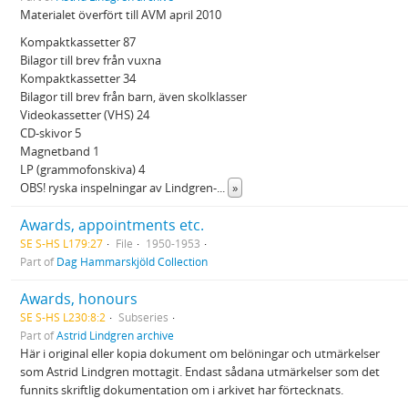
Materialet överfört till AVM april 2010
Kompaktkassetter 87
Bilagor till brev från vuxna
Kompaktkassetter 34
Bilagor till brev från barn, även skolklasser
Videokassetter (VHS) 24
CD-skivor 5
Magnetband 1
LP (grammofonskiva) 4
OBS! ryska inspelningar av Lindgren-
...
»
Awards, appointments etc.
SE S-HS L179:27
File
1950-1953
Part of
Dag Hammarskjöld Collection
Awards, honours
SE S-HS L230:8:2
Subseries
Part of
Astrid Lindgren archive
Här i original eller kopia dokument om belöningar och utmärkelser
som Astrid Lindgren mottagit. Endast sådana utmärkelser som det
funnits skriftlig dokumentation om i arkivet har förtecknats.