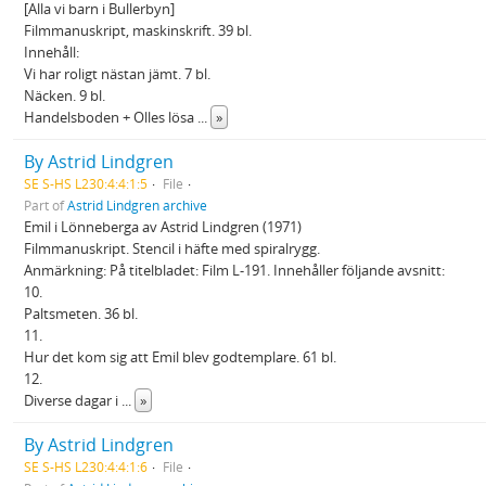
[Alla vi barn i Bullerbyn]
Filmmanuskript, maskinskrift. 39 bl.
Innehåll:
Vi har roligt nästan jämt. 7 bl.
Näcken. 9 bl.
Handelsboden + Olles lösa
...
»
By Astrid Lindgren
SE S-HS L230:4:4:1:5
File
Part of
Astrid Lindgren archive
Emil i Lönneberga av Astrid Lindgren (1971)
Filmmanuskript. Stencil i häfte med spiralrygg.
Anmärkning: På titelbladet: Film L-191. Innehåller följande avsnitt:
10.
Paltsmeten. 36 bl.
11.
Hur det kom sig att Emil blev godtemplare. 61 bl.
12.
Diverse dagar i
...
»
By Astrid Lindgren
SE S-HS L230:4:4:1:6
File