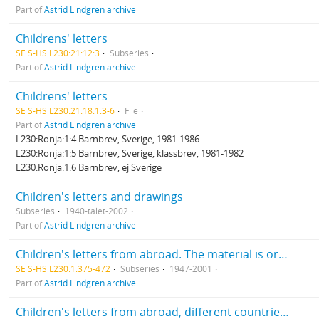
Part of
Astrid Lindgren archive
Childrens' letters
SE S-HS L230:21:12:3
Subseries
Part of
Astrid Lindgren archive
Childrens' letters
SE S-HS L230:21:18:1:3-6
File
Part of
Astrid Lindgren archive
L230:Ronja:1:4 Barnbrev, Sverige, 1981-1986
L230:Ronja:1:5 Barnbrev, Sverige, klassbrev, 1981-1982
L230:Ronja:1:6 Barnbrev, ej Sverige
Children's letters and drawings
Subseries
1940-talet-2002
Part of
Astrid Lindgren archive
Children's letters from abroad. The material is ordered alphabetically by country and sorted chronologically
SE S-HS L230:1:375-472
Subseries
1947-2001
Part of
Astrid Lindgren archive
Children's letters from abroad, different countries, on her 90th birthday. Unsorted in big boxes