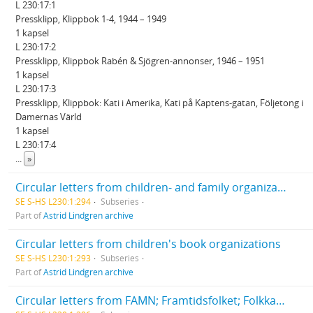
L 230:17:1
Pressklipp, Klippbok 1-4, 1944 – 1949
1 kapsel
L 230:17:2
Pressklipp, Klippbok Rabén & Sjögren-annonser, 1946 – 1951
1 kapsel
L 230:17:3
Pressklipp, Klippbok: Kati i Amerika, Kati på Kaptens-gatan, Följetong i
Damernas Värld
1 kapsel
L 230:17:4
...
»
Circular letters from children- and family organizations
SE S-HS L230:1:294
Subseries
Part of
Astrid Lindgren archive
Circular letters from children's book organizations
SE S-HS L230:1:293
Subseries
Part of
Astrid Lindgren archive
Circular letters from FAMN; Framtidsfolket; Folkkampanjen ett friskare folk; En rökfri generation; Tänk ett slag; Uplandica; Fatima-Unionen; Nytänkarna