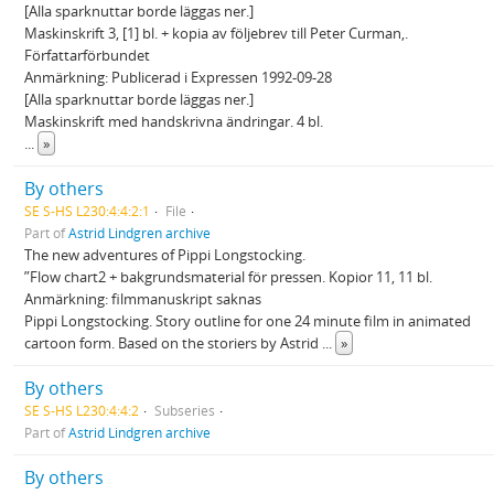
[Alla sparknuttar borde läggas ner.]
Maskinskrift 3, [1] bl. + kopia av följebrev till Peter Curman,.
Författarförbundet
Anmärkning: Publicerad i Expressen 1992-09-28
[Alla sparknuttar borde läggas ner.]
Maskinskrift med handskrivna ändringar. 4 bl.
...
»
By others
SE S-HS L230:4:4:2:1
File
Part of
Astrid Lindgren archive
The new adventures of Pippi Longstocking.
”Flow chart2 + bakgrundsmaterial för pressen. Kopior 11, 11 bl.
Anmärkning: filmmanuskript saknas
Pippi Longstocking. Story outline for one 24 minute film in animated
cartoon form. Based on the storiers by Astrid
...
»
By others
SE S-HS L230:4:4:2
Subseries
Part of
Astrid Lindgren archive
By others