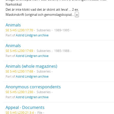
Narkotika)
Det är inte klokt vad det är skönt att leva! … 2 ex.
Maskinskrift (original och genomslagskopia)
...
»
Animals
SE S-HS L230:17:70
Subseries
1989-1995
Part of
Astrid Lindgren archive
Animals
SE S-HS L230:17:69
Subseries
1985-1988
Part of
Astrid Lindgren archive
Animals (whole magazines)
SE S-HS L230:17:68
Subseries
Part of
Astrid Lindgren archive
Anonymous correspondents
SE S-HS L230:1:230
Subseries
Part of
Astrid Lindgren archive
Appeal - Documents
SE S-HS L230:21:3:4
File