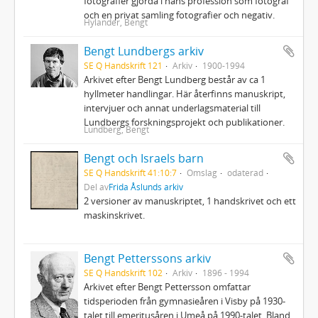
fotografier gjorda i hans profession som fotograf
och en privat samling fotografier och negativ.
Hylander, Bengt
Bengt Lundbergs arkiv
SE Q Handskrift 121
Arkiv
1900-1994
Arkivet efter Bengt Lundberg består av ca 1
hyllmeter handlingar. Här återfinns manuskript,
intervjuer och annat underlagsmaterial till
Lundbergs forskningsprojekt och publikationer.
Lundberg, Bengt
Bengt och Israels barn
SE Q Handskrift 41:10:7
Omslag
odaterad
Del av
Frida Åslunds arkiv
2 versioner av manuskriptet, 1 handskrivet och ett
maskinskrivet.
Bengt Petterssons arkiv
SE Q Handskrift 102
Arkiv
1896 - 1994
Arkivet efter Bengt Pettersson omfattar
tidsperioden från gymnasieåren i Visby på 1930-
talet till emeritusåren i Umeå på 1990-talet. Bland