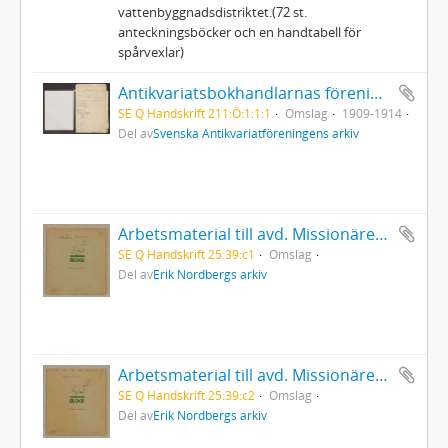
vattenbyggnadsdistriktet.(72 st.
anteckningsböcker och en handtabell för
spårvexlar)
Antikvariatsbokhandlarnas förening. Diverse handlingar, bl.a. protokoll, kassabok och klippsamling
SE Q Handskrift 211:Ö:1:1:1
Omslag
1909-1914
Del av
Svenska Antikvariatföreningens arkiv
Arbetsmaterial till avd. Missionärer. Handskrivet (del 1)
SE Q Handskrift 25:39:c1
Omslag
Del av
Erik Nordbergs arkiv
Arbetsmaterial till avd. Missionärer. Handskrivet (del 2)
SE Q Handskrift 25:39:c2
Omslag
Del av
Erik Nordbergs arkiv