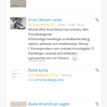
Arne Olssons arkiv
SE Q Handskrift 237
Arkiv
1938 - 2024
Arkivet efter Arne Olsson har ordnats i fem
huvudkategorier.
A Personliga handlingar innehållande betyg,
diplom, adresser och medlemskap i Rotary.
C Korrespondens som ordnats kronologiskt. D
Handlingar rörande arkivbildarens
verksamhet som rör Olssons
...
»
Olsson, Arne
Åsele kyrka
SE Q Handskrift 25:6:p
Omslag
Del av
Erik Nordbergs arkiv
Åsele-Anundssjö vägen