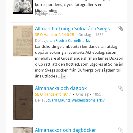
korrespondens, tryck, fotografier & en
klippsamling
Fogelqvist, Alice
Allmän flottning i Solna ån i Svegs socken
SE Q Handskrift 24:6:2B
Omslag
1886
Del av
Johan Fredrik Cornells arkiv
Landshöfdinge Embetets i Jemtlands län utslag
uppå ansökning af Svartviks Aktiebolag, såsom
innehafvare af Grosshandelsfirman James Dickson
o Co rätt, att den flottled, som utgöres af Solna ån
inom Svegs socken från Dufbergs bys sågdam till
åns utflöde i
...
»
Almanacka och dagbok
SE Q Handskrift 49:1:1
Omslag
1855
Del av
Edvard Mauritz Waldenströms arkiv
Almanackor och dagböcker