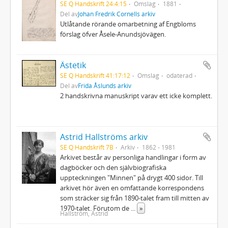
SE Q Handskrift 24:4:15
Omslag
1881
Del av
Johan Fredrik Cornells arkiv
Utlåtande rörande omarbetning af Engbloms
förslag öfver Åsele-Anundsjövägen.
Ästetik
SE Q Handskrift 41:17:12
Omslag
odaterad
Del av
Frida Åslunds arkiv
2 handskrivna manuskript varav ett icke komplett.
Astrid Hallströms arkiv
SE Q Handskrift 7B
Arkiv
1862 - 1981
Arkivet består av personliga handlingar i form av
dagböcker och den självbiografiska
uppteckningen "Minnen" på drygt 400 sidor. Till
arkivet hör även en omfattande korrespondens
som sträcker sig från 1890-talet fram till mitten av
1970-talet. Förutom de
...
»
Hallström, Astrid