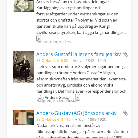
Arkivet består av tre huvudavdelningar:
Kartläggning av krigshandlingar och
försvarsåtgärder under Vietnamkriget är den
största och omfattar 7 volymer. Vid sidan av
tjänsten skulle han på uppdrag av Kungl
Civilförsvarsstyrelsen, kartlägga krigshandlingar
...
»
Brännström, Anders
Anders Gustaf Hällgrens familjearkiv
SE Q Handskrift 80
Arkiv
1842 - 1945
I arkivet som omfattar 8 volymer ingår personliga
handlingar rörande Anders Gustaf Hällgren,
såsom skrivhäften från seminarietiden, examens-
och arbetsintyg, juridiska och ekonomiska
handlingar. Det finns även korrespondens till och
från Anders Gustaf
...
»
Hällgren, Anders Gustaf
Anders-Gustav (AG) Jönssons arkiv
SE Q Handskrift 145
Arkiv
1898-1920
Nedan arkivmaterial som består av
räkenskapsböcker speglar på ett utmärkt sätt den
så kallade miljondrivning som bedrevs vid 1900-