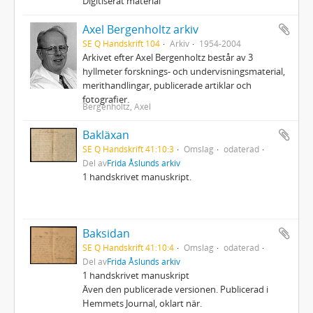
Digitiserat material
Axel Bergenholtz arkiv
SE Q Handskrift 104
Arkiv
1954-2004
Arkivet efter Axel Bergenholtz består av 3
hyllmeter forsknings- och undervisningsmaterial,
merithandlingar, publicerade artiklar och
fotografier.
Bergenholtz, Axel
Bakläxan
SE Q Handskrift 41:10:3
Omslag
odaterad
Del av
Frida Åslunds arkiv
1 handskrivet manuskript.
Baksidan
SE Q Handskrift 41:10:4
Omslag
odaterad
Del av
Frida Åslunds arkiv
1 handskrivet manuskript
Även den publicerade versionen. Publicerad i
Hemmets Journal, oklart när.