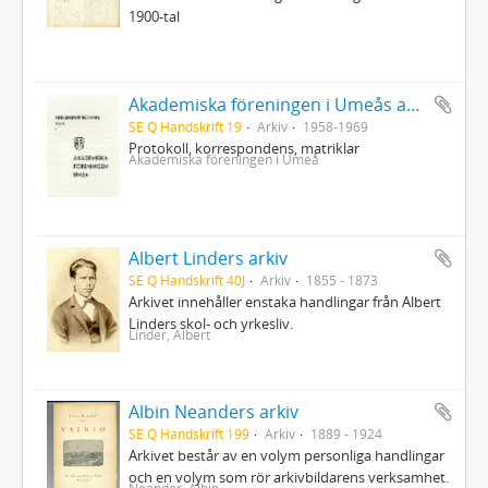
1900-tal
Akademiska föreningen i Umeås arkiv
SE Q Handskrift 19
Arkiv
1958-1969
Protokoll, korrespondens, matriklar
Akademiska föreningen i Umeå
Albert Linders arkiv
SE Q Handskrift 40J
Arkiv
1855 - 1873
Arkivet innehåller enstaka handlingar från Albert
Linders skol- och yrkesliv.
Linder, Albert
Albin Neanders arkiv
SE Q Handskrift 199
Arkiv
1889 - 1924
Arkivet består av en volym personliga handlingar
och en volym som rör arkivbildarens verksamhet.
Neander, Albin