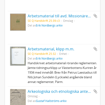
Arbetsmaterial till avd. Missionärer. Handskrivet (del 3)
SE Q Handskrift 25:39:c3
Omslag
Del av
Erik Nordbergs arkiv
Arbetsmaterial, klipp m.m.
SE Q Handskrift 25:32
Enhet
Del av
Erik Nordbergs arkiv
Handskrivet arbetsmaterial rörande reglementen.
Jämte tidningsurklipp ur Västerbottens-Kuriren år
1934 med innehåll: Brev från Petrus Laestadius till
Nils Johan Sundelin (Lycksele) angående bland
annat reglementet. Pärm.
Arkeologiska och etnologiska anteckningar under resan 1907
Omslag
Del av
Gustaf Hallströms arkiv