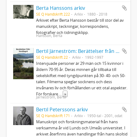
Berta Hanssons arkiv
SE Q Handskrift 222
Arkiv
1880 - 2018
Arkivet efter Berta Hansson består till stor del av
manuskript, teckningar, korrespondens,
fotografier och tidningsklipp.
Hansson, Berta
Bertil Järneström: Berättelser från Nordingrå, 48 videofilmer inspelade 1992-1997
SE Q Handskrift 22
Arkiv
1992-1997
Intervjuade personer är 29 män och 15 kvinnor i
åldern 70-95 år. Deras minnen går tillbaka till
sekelskiftet med tyngdpunkten på 30- 40- och 50-
talen. Filmerna speglar socknens och dess
invånares liv och förhållanden ur ett otal aspekter.
För forskare
...
»
Järneström, Bertil
Bertil Peterssons arkiv
SE Q Handskrift 171
Arkiv
1950-tal - 2001, odat
Manuskript och forskningsmaterial från hans
verksamma år vid Lunds och Umeås universitet. I
arkivet återfinns även handlingar från hans skoltid