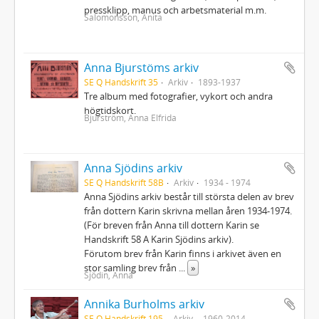
pressklipp, manus och arbetsmaterial m.m.
Salomonsson, Anita
Anna Bjurstöms arkiv
SE Q Handskrift 35
Arkiv
1893-1937
Tre album med fotografier, vykort och andra
högtidskort.
Bjurström, Anna Elfrida
Anna Sjödins arkiv
SE Q Handskrift 58B
Arkiv
1934 - 1974
Anna Sjödins arkiv består till största delen av brev
från dottern Karin skrivna mellan åren 1934-1974.
(För breven från Anna till dottern Karin se
Handskrift 58 A Karin Sjödins arkiv).
Förutom brev från Karin finns i arkivet även en
stor samling brev från
...
»
Sjödin, Anna
Annika Burholms arkiv
SE Q Handskrift 195
Arkiv
1960-2014