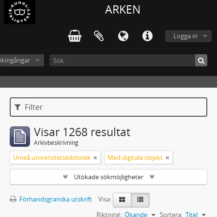
ARKEN
Logga in
ökingångar
Filter
Visar 1268 resultat
Arkivbeskrivning
Umeå universitetsbibliotek
Med digitala objekt
Utökade sökmöjligheter
Förhandsgranska utskrift
Visa:
Riktning:
Ökande
Sortera:
Titel