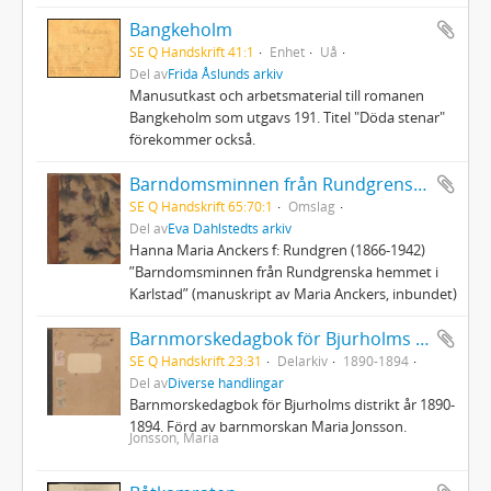
Bangkeholm
SE Q Handskrift 41:1
Enhet
Uå
Del av
Frida Åslunds arkiv
Manusutkast och arbetsmaterial till romanen
Bangkeholm som utgavs 191. Titel "Döda stenar"
förekommer också.
Barndomsminnen från Rundgrenska hemmet i Karlstad
SE Q Handskrift 65:70:1
Omslag
Del av
Eva Dahlstedts arkiv
Hanna Maria Anckers f: Rundgren (1866-1942)
”Barndomsminnen från Rundgrenska hemmet i
Karlstad” (manuskript av Maria Anckers, inbundet)
Barnmorskedagbok för Bjurholms distrikt år 1890-1894
SE Q Handskrift 23:31
Delarkiv
1890-1894
Del av
Diverse handlingar
Barnmorskedagbok för Bjurholms distrikt år 1890-
1894. Förd av barnmorskan Maria Jonsson.
Jonsson, Maria