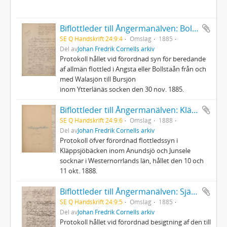
Biflottleder till Ångermanälven: Bollstaån
SE Q Handskrift 24:9:4
Omslag
1885
Del av
Johan Fredrik Cornells arkiv
Protokoll hållet vid förordnad syn för beredande
af allmän flottled i Angsta eller Bollstaån från och
med Walasjön till Bursjön
inom Ytterlänäs socken den 30 nov. 1885.
Biflottleder till Ångermanälven: Kläppsjöbäcken
SE Q Handskrift 24:9:6
Omslag
1888
Del av
Johan Fredrik Cornells arkiv
Protokoll öfver förordnad flottledssyn i
Kläppsjöbäcken inom Anundsjö och Junsele
socknar i Westernorrlands län, hållet den 10 och
11 okt. 1888.
Biflottleder till Ångermanälven: Själandsån
SE Q Handskrift 24:9:5
Omslag
1885
Del av
Johan Fredrik Cornells arkiv
Protokoll hållet vid förordnad besigtning af den till