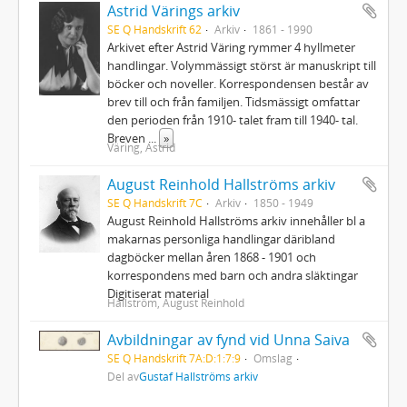
Astrid Värings arkiv
SE Q Handskrift 62
Arkiv
1861 - 1990
Arkivet efter Astrid Väring rymmer 4 hyllmeter
handlingar. Volymmässigt störst är manuskript till
böcker och noveller. Korrespondensen består av
brev till och från familjen. Tidsmässigt omfattar
den perioden från 1910- talet fram till 1940- tal.
Breven
...
»
Väring, Astrid
August Reinhold Hallströms arkiv
SE Q Handskrift 7C
Arkiv
1850 - 1949
August Reinhold Hallströms arkiv innehåller bl a
makarnas personliga handlingar däribland
dagböcker mellan åren 1868 - 1901 och
korrespondens med barn och andra släktingar
Digitiserat material
Hallström, August Reinhold
Avbildningar av fynd vid Unna Saiva
SE Q Handskrift 7A:D:1:7:9
Omslag
Del av
Gustaf Hallströms arkiv