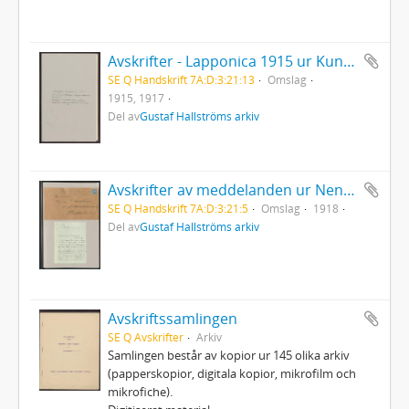
Avskrifter - Lapponica 1915 ur Kungl Videnskapsselskapets bibliotek, Trondheim. Avskrifter och anteckningar från Qvigstads samling i Tromsö 1915, 1917
SE Q Handskrift 7A:D:3:21:13
Omslag
1915, 1917
Del av
Gustaf Hallströms arkiv
Avskrifter av meddelanden ur Nensénska samlingen som avser fasta fornlämningar och fornfynd i Lappland. Avskrift utförd av Sigrid Drake enl. brev 21/1 1918
SE Q Handskrift 7A:D:3:21:5
Omslag
1918
Del av
Gustaf Hallströms arkiv
Avskriftssamlingen
SE Q Avskrifter
Arkiv
Samlingen består av kopior ur 145 olika arkiv
(papperskopior, digitala kopior, mikrofilm och
mikrofiche).