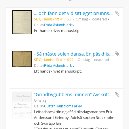
... och fann det vid sitt eget brunnstak!
SE Q Handskrift 41:15:7
Omslag
odaterad
Del av
Frida Åslunds arkiv
Ett handskrivet manuskript.
- Så måste solen dansa. En påskhistoria.
SE Q Handskrift 41:16:22
Omslag
odaterad
Del av
Frida Åslunds arkiv
Ett handskrivet manuskript.
”Grindbygubbens minnen” Avskrift. Gunnar Hallström
Omslag
Del av
Gustaf Hallströms arkiv
Lefnadsbeskrifning af f d riksdagsmannen Erik
Andersson i Grindby, Adelsö socken Stockholm
och Svartsjö län
”Grindbygubbens minnen” Avskrift. Gunnar