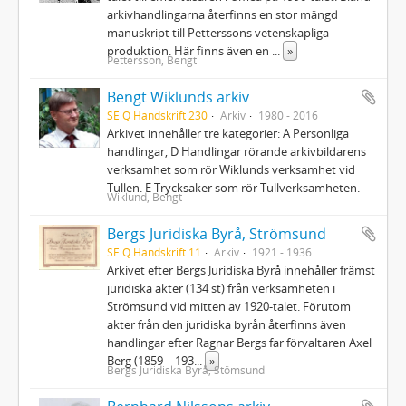
arkivhandlingarna återfinns en stor mängd
manuskript till Petterssons vetenskapliga
produktion. Här finns även en
...
»
Pettersson, Bengt
Bengt Wiklunds arkiv
SE Q Handskrift 230
Arkiv
1980 - 2016
Arkivet innehåller tre kategorier: A Personliga
handlingar, D Handlingar rörande arkivbildarens
verksamhet som rör Wiklunds verksamhet vid
Tullen. E Trycksaker som rör Tullverksamheten.
Wiklund, Bengt
Bergs Juridiska Byrå, Strömsund
SE Q Handskrift 11
Arkiv
1921 - 1936
Arkivet efter Bergs Juridiska Byrå innehåller främst
juridiska akter (134 st) från verksamheten i
Strömsund vid mitten av 1920-talet. Förutom
akter från den juridiska byrån återfinns även
handlingar efter Ragnar Bergs far förvaltaren Axel
Berg (1859 – 193
...
»
Bergs Juridiska Byrå, Stömsund