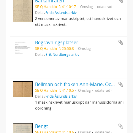
Båtkamraten
SE Q Handskrift 41:10:17
Omslag
odaterad
Del av
Frida Åslunds arkiv
2 versioner av manuskriptet, ett handskrivet och
ett maskinskrivet.
Begravningsplatser
SE Q Handskrift 25:50:3
Omslag
Del av
Erik Nordbergs arkiv
Bellman och fröken Ann-Marie. Också en jultradition.
SE Q Handskrift 41:10:5
Omslag
odaterad
Del av
Frida Åslunds arkiv
1 maskinskrivet manuskript där manussidorna är i
oordning.
Bengt
SE Q Handskrift 41:10:6
Omslag
odaterad