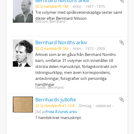
Bernhard Nilssons arkiv
SE Q Handskrift 198
Arkiv
1957 - 1975
Tre volymer med språkvetenskapliga texter samt
dikter efter Bernhard Nilsson
Nilsson, Bernhard
Bernhard Nordhs arkiv
SE Q Handskrift 184
Arkiv
1915 - 2009
Arkivet som är en gåva från Bernhard Nordhs
barn, omfattar 31 volymer och innehåller till
största delen manuskript, förlagskontrakt och
tidningsurklipp, men även korrespondens,
anteckningar, fotografier och personliga
handlingar
Nordh, Bernhard
Bernhards jullöfte
SE Q Handskrift 41:10:8
Omslag
odaterad
Del av
Frida Åslunds arkiv
1 handskrivet manuskript.