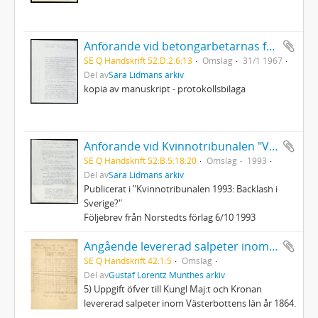
Anförande vid betongarbetarnas fackföreningsmöte
SE Q Handskrift 52:D:2:6:13
Omslag
31/1 1967
Del av
Sara Lidmans arkiv
kopia av manuskript - protokollsbilaga
Anförande vid Kvinnotribunalen "Vad har pornografi med atomklyvning att skaffa"
SE Q Handskrift 52:B:5:18:20
Omslag
1993
Del av
Sara Lidmans arkiv
Publicerat i "Kvinnotribunalen 1993: Backlash i
Sverige?"
Följebrev från Norstedts förlag 6/10 1993
Angående levererad salpeter inom Västerbottens län år 1864
SE Q Handskrift 42:1:5
Omslag
Del av
Gustaf Lorentz Munthes arkiv
5) Uppgift öfver till Kungl Maj:t och Kronan
levererad salpeter inom Västerbottens län år 1864.