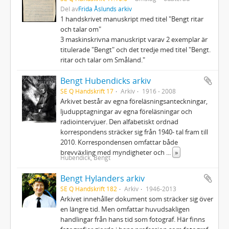
Del av
Frida Åslunds arkiv
1 handskrivet manuskript med titel "Bengt ritar
och talar om"
3 maskinskrivna manuskript varav 2 exemplar är
titulerade "Bengt" och det tredje med titel "Bengt.
ritar och talar om Småland."
Bengt Hubendicks arkiv
SE Q Handskrift 17
Arkiv
1916 - 2008
Arkivet består av egna föreläsningsanteckningar,
ljudupptagningar av egna föreläsningar och
radiointervjuer. Den alfabetiskt ordnad
korrespondens sträcker sig från 1940- tal fram till
2010. Korrespondensen omfattar både
brevväxling med myndigheter och
...
»
Hubendick, Bengt
Bengt Hylanders arkiv
SE Q Handskrift 182
Arkiv
1946-2013
Arkivet innehåller dokument som sträcker sig över
en längre tid. Men omfattar huvudsakligen
handlingar från hans tid som fotograf. Här finns