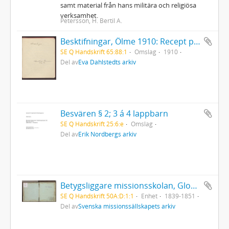
samt material från hans militära och religiösa
verksamhet.
Petersson, H. Bertil A.
Besktifningar, Ölme 1910: Recept på maträtter
SE Q Handskrift 65:88:1
Omslag
1910
Del av
Eva Dahlstedts arkiv
Besvären § 2; 3 á 4 lappbarn
SE Q Handskrift 25:6:e
Omslag
Del av
Erik Nordbergs arkiv
Betygsliggare missionsskolan, Glommersträsk
SE Q Handskrift 50A:D:1:1
Enhet
1839-1851
Del av
Svenska missionssällskapets arkiv