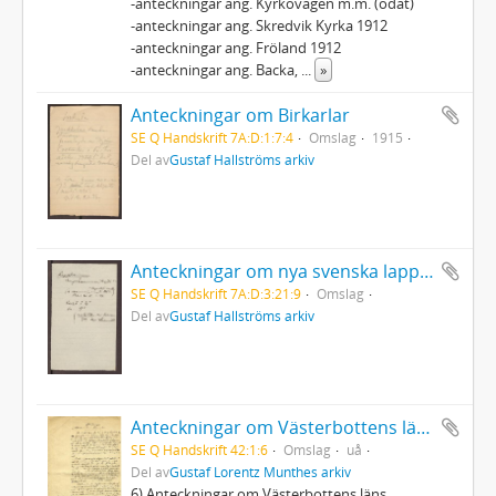
-anteckningar ang. Kyrkovägen m.m. (odat)
-anteckningar ang. Skredvik Kyrka 1912
-anteckningar ang. Fröland 1912
-anteckningar ang. Backa,
...
»
Anteckningar om Birkarlar
SE Q Handskrift 7A:D:1:7:4
Omslag
1915
Del av
Gustaf Hallströms arkiv
Anteckningar om nya svenska lapptrummor med teckningar
SE Q Handskrift 7A:D:3:21:9
Omslag
Del av
Gustaf Hallströms arkiv
Anteckningar om Västerbottens läns lappmarker
SE Q Handskrift 42:1:6
Omslag
uå
Del av
Gustaf Lorentz Munthes arkiv
6) Anteckningar om Västerbottens läns