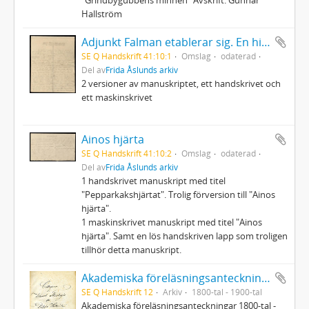
Hallström
Adjunkt Falman etablerar sig. En historia i snösmältningen.
SE Q Handskrift 41:10:1
Omslag
odaterad
Del av
Frida Åslunds arkiv
2 versioner av manuskriptet, ett handskrivet och
ett maskinskrivet
Ainos hjärta
SE Q Handskrift 41:10:2
Omslag
odaterad
Del av
Frida Åslunds arkiv
1 handskrivet manuskript med titel
"Pepparkakshjärtat". Trolig förversion till "Ainos
hjärta".
1 maskinskrivet manuskript med titel "Ainos
hjärta". Samt en lös handskriven lapp som troligen
tillhör detta manuskript.
Akademiska föreläsningsanteckningar
SE Q Handskrift 12
Arkiv
1800-tal - 1900-tal
Akademiska föreläsningsanteckningar 1800-tal -