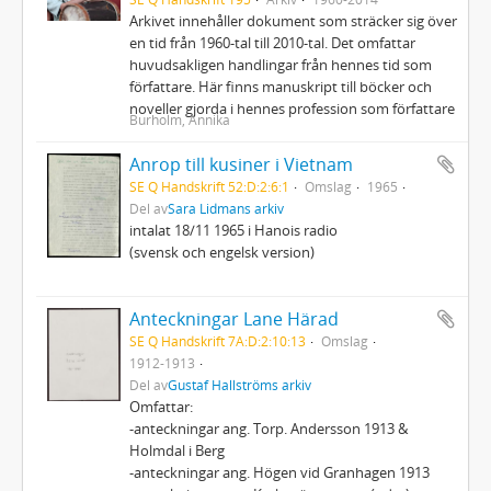
Arkivet innehåller dokument som sträcker sig över
en tid från 1960-tal till 2010-tal. Det omfattar
huvudsakligen handlingar från hennes tid som
författare. Här finns manuskript till böcker och
noveller gjorda i hennes profession som författare
Burholm, Annika
Anrop till kusiner i Vietnam
SE Q Handskrift 52:D:2:6:1
Omslag
1965
Del av
Sara Lidmans arkiv
intalat 18/11 1965 i Hanois radio
(svensk och engelsk version)
Anteckningar Lane Härad
SE Q Handskrift 7A:D:2:10:13
Omslag
1912-1913
Del av
Gustaf Hallströms arkiv
Omfattar:
-anteckningar ang. Torp. Andersson 1913 &
Holmdal i Berg
-anteckningar ang. Högen vid Granhagen 1913