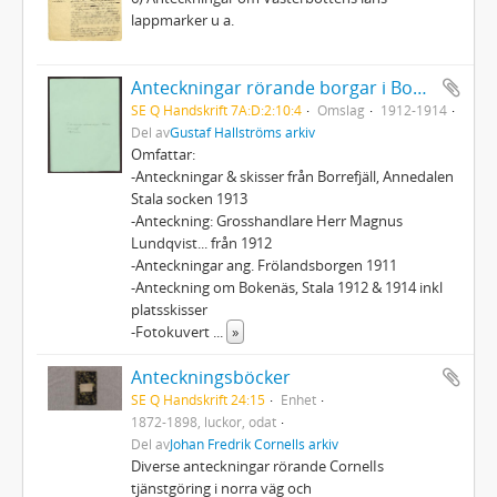
lappmarker u a.
Anteckningar rörande borgar i Bohuslän + 18 fotografier
SE Q Handskrift 7A:D:2:10:4
Omslag
1912-1914
Del av
Gustaf Hallströms arkiv
Omfattar:
-Anteckningar & skisser från Borrefjäll, Annedalen
Stala socken 1913
-Anteckning: Grosshandlare Herr Magnus
Lundqvist... från 1912
-Anteckningar ang. Frölandsborgen 1911
-Anteckning om Bokenäs, Stala 1912 & 1914 inkl
platsskisser
-Fotokuvert
...
»
Anteckningsböcker
SE Q Handskrift 24:15
Enhet
1872-1898, luckor, odat
Del av
Johan Fredrik Cornells arkiv
Diverse anteckningar rörande CornelIs
tjänstgöring i norra väg och