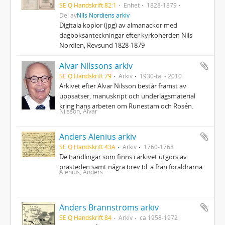
SE Q Handskrift 82:1
Enhet
1828-1879
Del av
Nils Nordiens arkiv
Digitala kopior (jpg) av almanackor med
dagboksanteckningar efter kyrkoherden Nils
Nordien, Revsund 1828-1879
Alvar Nilssons arkiv
SE Q Handskrift 79
Arkiv
1930-tal - 2010
Arkivet efter Alvar Nilsson består främst av
uppsatser, manuskript och underlagsmaterial
kring hans arbeten om Runestam och Rosén.
Nilsson, Alvar
Anders Alenius arkiv
SE Q Handskrift 43A
Arkiv
1760-1768
De handlingar som finns i arkivet utgörs av
prästeden samt några brev bl. a från föräldrarna.
Alenius, Anders
Anders Brännströms arkiv
SE Q Handskrift 84
Arkiv
ca 1958-1972