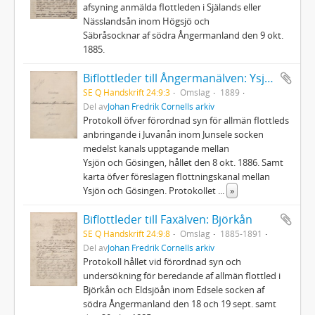
afsyning anmälda flottleden i Själands eller
Nässlandsån inom Högsjö och
Säbråsocknar af södra Ångermanland den 9 okt.
1885.
Biflottleder till Ångermanälven: Ysjön - Gösingen
SE Q Handskrift 24:9:3
Omslag
1889
Del av
Johan Fredrik Cornells arkiv
Protokoll öfver förordnad syn för allmän flottleds
anbringande i Juvanån inom Junsele socken
medelst kanals upptagande mellan
Ysjön och Gösingen, hållet den 8 okt. 1886. Samt
karta öfver föreslagen flottningskanal mellan
Ysjön och Gösingen. Protokollet
...
»
Biflottleder till Faxälven: Björkån
SE Q Handskrift 24:9:8
Omslag
1885-1891
Del av
Johan Fredrik Cornells arkiv
Protokoll hållet vid förordnad syn och
undersökning för beredande af allmän flottled i
Björkån och Eldsjöån inom Edsele socken af
södra Ångermanland den 18 och 19 sept. samt