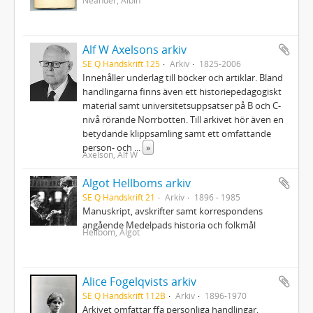
Alf W Axelsons arkiv
SE Q Handskrift 125
Arkiv
1825-2006
Innehåller underlag till böcker och artiklar. Bland
handlingarna finns även ett historiepedagogiskt
material samt universitetsuppsatser på B och C-
nivå rörande Norrbotten. Till arkivet hör även en
betydande klippsamling samt ett omfattande
person- och
...
»
Axelson, Alf W
Algot Hellboms arkiv
SE Q Handskrift 21
Arkiv
1896 - 1985
Manuskript, avskrifter samt korrespondens
angående Medelpads historia och folkmål
Hellbom, Algot
Alice Fogelqvists arkiv
SE Q Handskrift 112B
Arkiv
1896-1970
Arkivet omfattar ffa personliga handlingar,