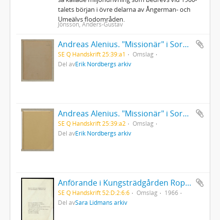
talets början i övre delarna av Ångerman- och
Umeälvs flodområden.
Jönsson, Anders-Gustav
Andreas Alenius. "Missionär" i Sorsele. Kyrkoherde i Arvidsjaur (manuskript 1)
SE Q Handskrift 25:39:a1
Omslag
Del av
Erik Nordbergs arkiv
Andreas Alenius. "Missionär" i Sorsele. Kyrkoherde i Arvidsjaur (manuskript 2)
SE Q Handskrift 25:39:a2
Omslag
Del av
Erik Nordbergs arkiv
Anförande i Kungsträdgården Rop på de mänskliga rättigheternas dag
SE Q Handskrift 52:D:2:6:6
Omslag
1966
Del av
Sara Lidmans arkiv