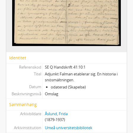
17 - Noveller T- Ö samt diverse
Brev och fotografier
Uppsatser, poesibok samt visitkort och telegram
Vykort och andra hälsningskort
Identitet
Referenskod
SE Q Handskrift 41:10:1
Titel
Adjunkt Falman etablerar sig. En historia i
snösmältningen.
Datum
odaterad (Skapelse)
Beskrivningsnivå
Omslag
Sammanhang
Arkivbildare
Åslund, Frida
(1879-1937)
Arkivinstitution
Umeå universitetsbibliotek