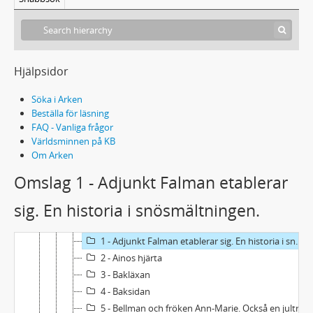
Hjälpsidor
Söka i Arken
Beställa för läsning
FAQ - Vanliga frågor
Världsminnen på KB
Om Arken
Handskrift 41 - Frida Åslunds arkiv
Omslag 1 - Adjunkt Falman etablerar
Romaner
sig. En historia i snösmältningen.
Noveller
10 - Noveller A-B
1 - Adjunkt Falman etablerar sig. En historia i snösmältningen.
2 - Ainos hjärta
3 - Bakläxan
4 - Baksidan
5 - Bellman och fröken Ann-Marie. Också en jultradition.