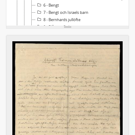
6 - Bengt
7 - Bengt och Israels barn
8 - Bernhards jullöfte
9 - Blåsippsflickorna
10 - Bo hyllar mor. En berättelse på Mors dag
11 - Bolla
12 - Brudgåvan
13 - Brudklänningen
14 - Brudkransen
15 - Bröllopstårtorna
16 - Budgeten
17 - Båtkamraten
11 - Noveller D
12 - Noveller E-G
13 - Noveller H-K
14 - Noveller L-M
15 - Noveller N-R
16 - Noveller S