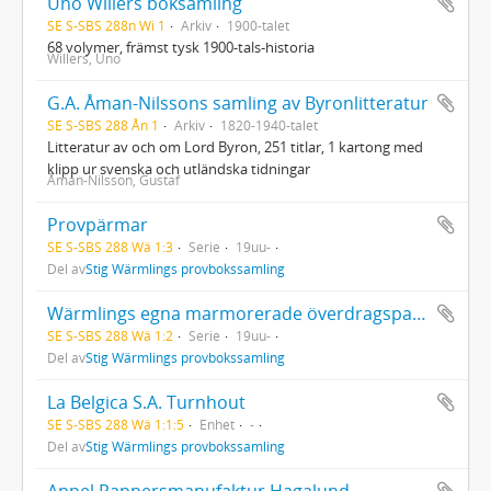
Uno Willers boksamling
SE S-SBS 288n Wi 1
Arkiv
1900-talet
68 volymer, främst tysk 1900-tals-historia
Willers, Uno
G.A. Åman-Nilssons samling av Byronlitteratur
SE S-SBS 288 Ån 1
Arkiv
1820-1940-talet
Litteratur av och om Lord Byron, 251 titlar, 1 kartong med
klipp ur svenska och utländska tidningar
Åman-Nilsson, Gustaf
Provpärmar
SE S-SBS 288 Wä 1:3
Serie
19uu-
Del av
Stig Wärmlings provbokssamling
Wärmlings egna marmorerade överdragspapper
SE S-SBS 288 Wä 1:2
Serie
19uu-
Del av
Stig Wärmlings provbokssamling
La Belgica S.A. Turnhout
SE S-SBS 288 Wä 1:1:5
Enhet
-
Del av
Stig Wärmlings provbokssamling
Appel Pappersmanufaktur Hagalund