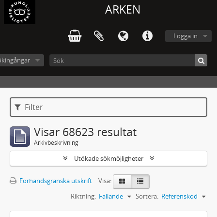
ARKEN
Logga in
ökingångar
Filter
Visar 68623 resultat
Arkivbeskrivning
Utökade sökmöjligheter
Förhandsgranska utskrift
Visa:
Riktning:
Fallande
Sortera:
Referenskod