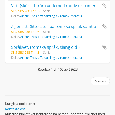
Vitt. (skönlitterära verk med motiv ur romernas liv eller med romer som handlande personer)
SE S-SBS 288 Th 1:5
Serie
Del av
Arthur Thesleffs samling av romsk litteratur
Zigen.litt. (litteratur på romska språk samt översättningar och bearbetningar)
SE S-SBS 288 Th 1:4
Serie
Del av
Arthur Thesleffs samling av romsk litteratur
Språkvet. (romska språk, slang o.d.)
SE S-SBS 288 Th 1:3
Serie
Del av
Arthur Thesleffs samling av romsk litteratur
Resultat 1 till 100 av 68623
Nästa »
Kungliga biblioteket
Kontakta oss
Kungliga biblioteket hanterar dina personuppgifter i enlighet med