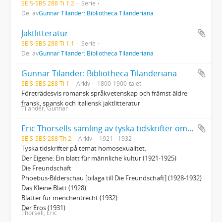
SE S-SBS 288 Ti 1:2
Serie
Del av
Gunnar Tilander: Bibliotheca Tilanderiana
Jaktlitteratur
SE S-SBS 288 Ti 1:1
Serie
Del av
Gunnar Tilander: Bibliotheca Tilanderiana
Gunnar Tilander: Bibliotheca Tilanderiana
SE S-SBS 288 Ti 1
Arkiv
1800-1900-talet
Företrädesvis romansk språkvetenskap och främst äldre
fransk, spansk och italiensk jaktlitteratur
Tilander, Gunnar
Eric Thorsells samling av tyska tidskrifter om homosexualitet
SE S-SBS 288 Th 2
Arkiv
1921 - 1932
Tyska tidskrifter på temat homosexualitet.
Der Eigene: Ein blatt für männliche kultur (1921-1925)
Die Freundschaft
Phoebus-Bilderschau [bilaga till Die Freundschaft] (1928-1932)
Das Kleine Blatt (1928)
Blätter für menchentrecht (1932)
Der Eros (1931)
Thorsell, Eric