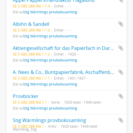
SE S-SBS 288 Wä 1:1:4
Enhet
-
Del av
Stig Wärmlings provbokssamling
Albihn & Sandell
SE S-SBS 288 Wä 1:1:3
Enhet
-
Del av
Stig Wärmlings provbokssamling
Aktiengesellschaft für das Papierfach in Darmstadt
SE S-SBS 288 Wä 1:1:2
Enhet
1928
Del av
Stig Wärmlings provbokssamling
A. Nees & Co., Buntpapierfabrik, Aschaffenburg
SE S-SBS 288 Wä 1:1:1
Enhet
1931-1937
Del av
Stig Wärmlings provbokssamling
Provböcker
SE S-SBS 288 Wä 1:1
Serie
1920-talet - 1940-talet
Del av
Stig Wärmlings provbokssamling
Stig Wärmlings provbokssamling
SE S-SBS 288 Wä 1
Arkiv
1920-talet - 1940-talet
Wärmling, Stig