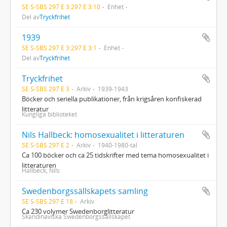
SE S-SBS 297 E 3:297 E 3:10
Enhet
Del av
Tryckfrihet
1939
SE S-SBS 297 E 3:297 E 3:1
Enhet
Del av
Tryckfrihet
Tryckfrihet
SE S-SBS 297 E 3
Arkiv
1939-1943
Böcker och seriella publikationer, från krigsåren konfiskerad
litteratur
Kungliga biblioteket
Nils Hallbeck: homosexualitet i litteraturen
SE S-SBS 297 E 2
Arkiv
1940-1980-tal
Ca 100 böcker och ca 25 tidskrifter med tema homosexualitet i
litteraturen
Hallbeck, Nils
Swedenborgssällskapets samling
SE S-SBS 297 E 18
Arkiv
Ca 230 volymer Swedenborglitteratur
Skandinaviska Swedenborgssällskapet