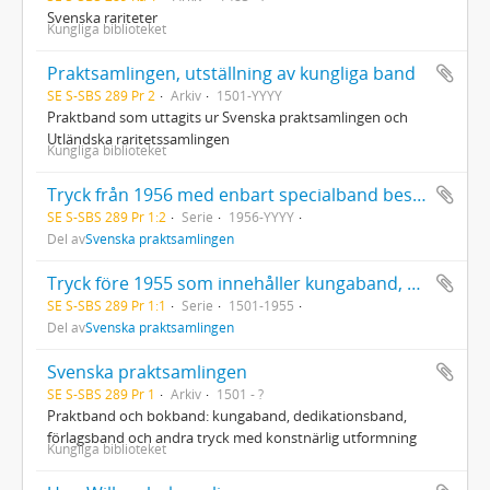
Svenska rariteter
Kungliga biblioteket
Praktsamlingen, utställning av kungliga band
SE S-SBS 289 Pr 2
Arkiv
1501-YYYY
Praktband som uttagits ur Svenska praktsamlingen och
Utländska raritetssamlingen
Kungliga biblioteket
Tryck från 1956 med enbart specialband beställda av kända svenska bokbindare eller böcker inköpta med tanke på bokbandet
SE S-SBS 289 Pr 1:2
Serie
1956-YYYY
Del av
Svenska praktsamlingen
Tryck före 1955 som innehåller kungaband, dedikationsband, förlagsband och andra tryck med konstnärlig utformning
SE S-SBS 289 Pr 1:1
Serie
1501-1955
Del av
Svenska praktsamlingen
Svenska praktsamlingen
SE S-SBS 289 Pr 1
Arkiv
1501 - ?
Praktband och bokband: kungaband, dedikationsband,
förlagsband och andra tryck med konstnärlig utformning
Kungliga biblioteket