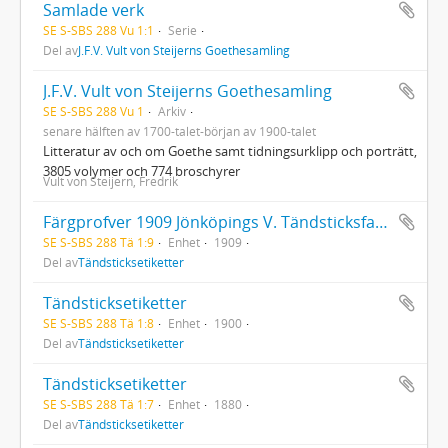
Samlade verk
SE S-SBS 288 Vu 1:1
Serie
Del av
J.F.V. Vult von Steijerns Goethesamling
J.F.V. Vult von Steijerns Goethesamling
SE S-SBS 288 Vu 1
Arkiv
senare hälften av 1700-talet-början av 1900-talet
Litteratur av och om Goethe samt tidningsurklipp och porträtt,
3805 volymer och 774 broschyrer
Vult von Steijern, Fredrik
Färgprofver 1909 Jönköpings V. Tändsticksfabrik
SE S-SBS 288 Tä 1:9
Enhet
1909
Del av
Tändsticksetiketter
Tändsticksetiketter
SE S-SBS 288 Tä 1:8
Enhet
1900
Del av
Tändsticksetiketter
Tändsticksetiketter
SE S-SBS 288 Tä 1:7
Enhet
1880
Del av
Tändsticksetiketter