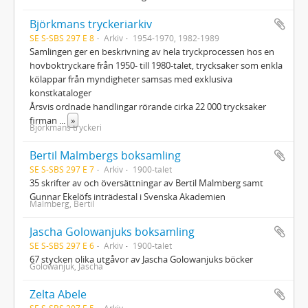
Björkmans tryckeriarkiv
SE S-SBS 297 E 8
Arkiv
1954-1970, 1982-1989
Samlingen ger en beskrivning av hela tryckprocessen hos en
hovboktryckare från 1950- till 1980-talet, trycksaker som enkla
kölappar från myndigheter samsas med exklusiva
konstkataloger
Årsvis ordnade handlingar rörande cirka 22 000 trycksaker
firman
...
»
Björkmans tryckeri
Bertil Malmbergs boksamling
SE S-SBS 297 E 7
Arkiv
1900-talet
35 skrifter av och översättningar av Bertil Malmberg samt
Gunnar Ekelöfs inträdestal i Svenska Akademien
Malmberg, Bertil
Jascha Golowanjuks boksamling
SE S-SBS 297 E 6
Arkiv
1900-talet
67 stycken olika utgåvor av Jascha Golowanjuks böcker
Golowanjuk, Jascha
Zelta Abele
SE S-SBS 297 E 5
Arkiv