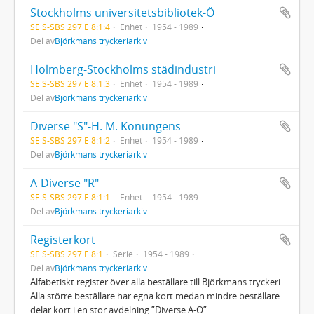
Stockholms universitetsbibliotek-Ö
SE S-SBS 297 E 8:1:4
Enhet
1954 - 1989
Del av
Björkmans tryckeriarkiv
Holmberg-Stockholms städindustri
SE S-SBS 297 E 8:1:3
Enhet
1954 - 1989
Del av
Björkmans tryckeriarkiv
Diverse "S"-H. M. Konungens
SE S-SBS 297 E 8:1:2
Enhet
1954 - 1989
Del av
Björkmans tryckeriarkiv
A-Diverse "R"
SE S-SBS 297 E 8:1:1
Enhet
1954 - 1989
Del av
Björkmans tryckeriarkiv
Registerkort
SE S-SBS 297 E 8:1
Serie
1954 - 1989
Del av
Björkmans tryckeriarkiv
Alfabetiskt register över alla beställare till Björkmans tryckeri.
Alla större beställare har egna kort medan mindre beställare
delar kort i en stor avdelning ”Diverse A-Ö”.