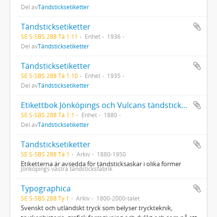
Del av
Tändsticksetiketter
Tändsticksetiketter
SE S-SBS 288 Tä 1:11
Enhet
1936
Del av
Tändsticksetiketter
Tändsticksetiketter
SE S-SBS 288 Tä 1:10
Enhet
1935
Del av
Tändsticksetiketter
Etikettbok Jönköpings och Vulcans tändsticksfabriksaktiebolag 1-1506
SE S-SBS 288 Tä 1:1
Enhet
1880
Del av
Tändsticksetiketter
Tändsticksetiketter
SE S-SBS 288 Tä 1
Arkiv
1880-1950
Etiketterna är avsedda för tändsticksaskar i olika former
Jönköpings västra tändsticksfabrik
Typographica
SE S-SBS 288 Ty 1
Arkiv
1800-2000-talet
Svenskt och utländskt tryck som belyser tryckteknik,