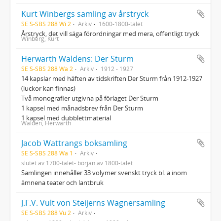
Kurt Winbergs samling av årstryck
SE S-SBS 288 Wi 2
Arkiv
1600-1800-talet
Årstryck, det vill säga förordningar med mera, offentligt tryck
Winberg, Kurt
Herwarth Waldens: Der Sturm
SE S-SBS 288 Wa 2
Arkiv
1912 - 1927
14 kapslar med häften av tidskriften Der Sturm från 1912-1927
(luckor kan finnas)
Två monografier utgivna på förlaget Der Sturm
1 kapsel med månadsbrev från Der Sturm
1 kapsel med dubblettmaterial
Walden, Herwarth
Jacob Wattrangs boksamling
SE S-SBS 288 Wa 1
Arkiv
slutet av 1700-talet- början av 1800-talet
Samlingen innehåller 33 volymer svenskt tryck bl. a inom
ämnena teater och lantbruk
J.F.V. Vult von Steijerns Wagnersamling
SE S-SBS 288 Vu 2
Arkiv