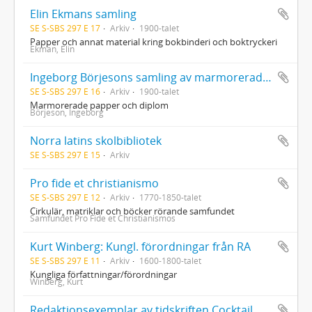
Elin Ekmans samling
SE S-SBS 297 E 17
Arkiv
1900-talet
Papper och annat material kring bokbinderi och boktryckeri
Ekman, Elin
Ingeborg Börjesons samling av marmorerade papper och diplom
SE S-SBS 297 E 16
Arkiv
1900-talet
Marmorerade papper och diplom
Börjeson, Ingeborg
Norra latins skolbibliotek
SE S-SBS 297 E 15
Arkiv
Pro fide et christianismo
SE S-SBS 297 E 12
Arkiv
1770-1850-talet
Cirkulär, matriklar och böcker rörande samfundet
Samfundet Pro Fide et Christianismos
Kurt Winberg: Kungl. förordningar från RA
SE S-SBS 297 E 11
Arkiv
1600-1800-talet
Kungliga författningar/förordningar
Winberg, Kurt
Redaktionsexemplar av tidskriften Cocktail