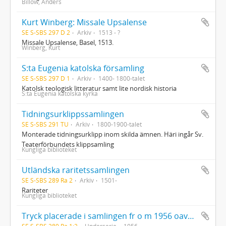
Billow, Anders
Kurt Winberg: Missale Upsalense
SE S-SBS 297 D 2
Arkiv
1513 - ?
Missale Upsalense, Basel, 1513.
Winberg, Kurt
S:ta Eugenia katolska församling
SE S-SBS 297 D 1
Arkiv
1400- 1800-talet
Katolsk teologisk litteratur samt lite nordisk historia
S:ta Eugenia katolska kyrka
Tidningsurklippssamlingen
SE S-SBS 291 TU
Arkiv
1800-1900-talet
Monterade tidningsurklipp inom skilda ämnen. Häri ingår Sv.
Teaterförbundets klippsamling
Kungliga biblioteket
Utländska raritetssamlingen
SE S-SBS 289 Ra 2
Arkiv
1501-
Rariteter
Kungliga biblioteket
Tryck placerade i samlingen fr o m 1956 oavsett tryckår
SE S-SBS 289 Ra 1:2
Underserie
1956-