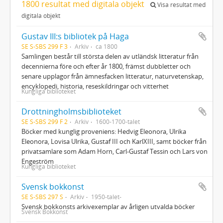
1800 resultat med digitala objekt
Visa resultat med
digitala objekt
Gustav III:s bibliotek på Haga
SE S-SBS 299 F 3
Arkiv
ca 1800
Samlingen består till största delen av utländsk litteratur från
decennierna före och efter år 1800, främst dubbletter och
senare upplagor från ämnesfacken litteratur, naturvetenskap,
encyklopedi, historia, reseskildringar och vitterhet
Kungliga biblioteket
Drottningholmsbiblioteket
SE S-SBS 299 F 2
Arkiv
1600-1700-talet
Böcker med kunglig proveniens: Hedvig Eleonora, Ulrika
Eleonora, Lovisa Ulrika, Gustaf III och KarlXIII, samt böcker från
privatsamlare som Adam Horn, Carl-Gustaf Tessin och Lars von
Engeström
Kungliga biblioteket
Svensk bokkonst
SE S-SBS 297 S
Arkiv
1950-talet-
Svensk bokkonsts arkivexemplar av årligen utvalda böcker
Svensk Bokkonst