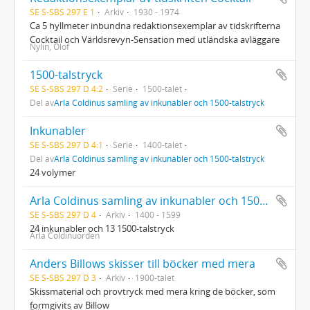
SE S-SBS 297 E 1
Arkiv
1930 - 1974
Ca 5 hyllmeter inbundna redaktionsexemplar av tidskrifterna
Cocktail och Världsrevyn-Sensation med utländska avläggare
Nylin, Olof
1500-talstryck
SE S-SBS 297 D 4:2
Serie
1500-talet
Del av
Arla Coldinus samling av inkunabler och 1500-talstryck
Inkunabler
SE S-SBS 297 D 4:1
Serie
1400-talet
Del av
Arla Coldinus samling av inkunabler och 1500-talstryck
24 volymer
Arla Coldinus samling av inkunabler och 1500-talstryck
SE S-SBS 297 D 4
Arkiv
1400 - 1599
24 inkunabler och 13 1500-talstryck
Arla Coldinuorden
Anders Billows skisser till böcker med mera
SE S-SBS 297 D 3
Arkiv
1900-talet
Skissmaterial och provtryck med mera kring de böcker, som
formgivits av Billow