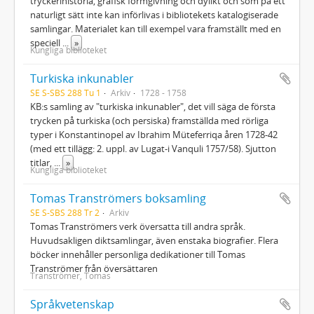
tryckerihistoria, grafisk formgivning och dylikt och som på ett
naturligt sätt inte kan införlivas i bibliotekets katalogiserade
samlingar. Materialet kan till exempel vara framställt med en
speciell
...
»
Kungliga biblioteket
Turkiska inkunabler
SE S-SBS 288 Tu 1
Arkiv
1728 - 1758
KB:s samling av "turkiska inkunabler", det vill säga de första
trycken på turkiska (och persiska) framställda med rörliga
typer i Konstantinopel av Ibrahim Müteferriqa åren 1728-42
(med ett tillägg: 2. uppl. av Lugat-i Vanquli 1757/58). Sjutton
titlar,
...
»
Kungliga biblioteket
Tomas Tranströmers boksamling
SE S-SBS 288 Tr 2
Arkiv
Tomas Tranströmers verk översatta till andra språk.
Huvudsakligen diktsamlingar, även enstaka biografier. Flera
böcker innehåller personliga dedikationer till Tomas
Tranströmer från översättaren
Tranströmer, Tomas
Språkvetenskap