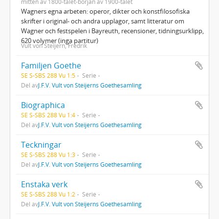
mitten av 1800-talet-början av 1900-talet
Wagners egna arbeten: operor, dikter och konstfilosofiska
skrifter i original- och andra upplagor, samt litteratur om
Wagner och festspelen i Bayreuth, recensioner, tidningsurklipp,
620 volymer (inga partitur)
Vult von Steijern, Fredrik
Familjen Goethe
SE S-SBS 288 Vu 1:5
Serie
Del av
J.F.V. Vult von Steijerns Goethesamling
Biographica
SE S-SBS 288 Vu 1:4
Serie
Del av
J.F.V. Vult von Steijerns Goethesamling
Teckningar
SE S-SBS 288 Vu 1:3
Serie
Del av
J.F.V. Vult von Steijerns Goethesamling
Enstaka verk
SE S-SBS 288 Vu 1:2
Serie
Del av
J.F.V. Vult von Steijerns Goethesamling