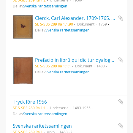
Del av
Svenska raritetssamlingen
Clerck, Carl Alexander, 1709-1765. - Icones insectorum rariorum. (Pl.titelbl.) Stockholm. 1-2. 1759-65. [Del 1], Caroli Clerck reg: soc: scient: Upsal: membr: Icones insectorum rariorum cum nominibus eorum trivialibus, locisqve e C: Linnæi ... Syst: nat: allegatis Holmiæ 1759.. - 1759
SE S-SBS 289 Ra 1:1:90
Dokument
1759
Del av
Svenska raritetssamlingen
Prefacio in librū qui dicitur dyalogus creaturar[um] moralizatus omni materie morali iocundo et edificatiuo modo applicabilis. - 1483
SE S-SBS 289 Ra 1:1:1
Dokument
1483
Del av
Svenska raritetssamlingen
Tryck före 1956
SE S-SBS 289 Ra 1:1
Underserie
1483-1955
Del av
Svenska raritetssamlingen
Svenska raritetssamlingen
SE S-SBS 289 Ra 1
Arkiv
1483 - ?