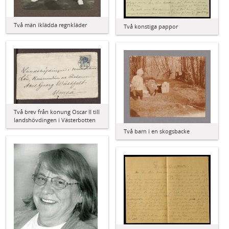
Två män iklädda regnkläder
Två konstiga pappor
Två brev från konung Oscar II till
landshövdingen i Västerbotten
Två barn i en skogsbacke