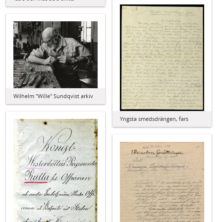
Wilhelm "Wille" Sundqvist arkiv
Yngsta smedsdrängen, fars