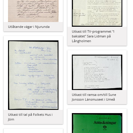
Utlåtande vägar i Njurunda
Utkast till TV-programmet "I
baksätet" Sara Lidman på
Långholmen
Utkast till ramsa om/till Sune
Jonsson Länsmuseet i Umeå
Utkast till tal på Folkets Hus i
Jörn