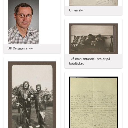
Umeå älv
Ulf Drugges arkiv
Två män sittande i stolar på
båtdäcket