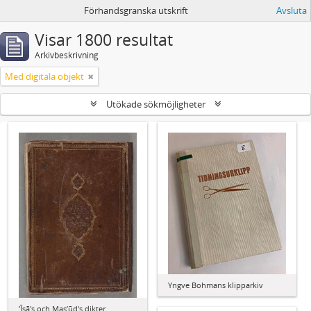
Förhandsgranska utskrift
Avsluta
Visar 1800 resultat
Arkivbeskrivning
Med digitala objekt
Utökade sökmöjligheter
Yngve Bohmans klipparkiv
ʼĪsā's och Masʼūd's dikter