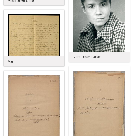
Vildmarkens lilja
Vera Friséns arkiv
Vår