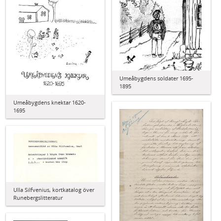
Umeåbygdens soldater 1695-
1895
Umeåbygdens knektar 1620-
1695
Ulla Silfvenius, kortkatalog över
Runebergslitteratur