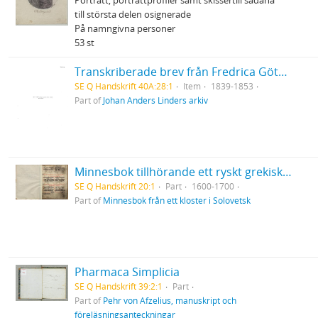
Porträtt, porträttprofiler samt skissertill sådana
till största delen osignerade
På namngivna personer
53 st
Transkriberade brev från Fredrica Göthilda med make
SE Q Handskrift 40A:28:1
Item
1839-1853
Part of
Johan Anders Linders arkiv
Minnesbok tillhörande ett ryskt grekisk-ortodoxt kloster i Solovetsk
SE Q Handskrift 20:1
Part
1600-1700
Part of
Minnesbok från ett kloster i Solovetsk
Pharmaca Simplicia
SE Q Handskrift 39:2:1
Part
Part of
Pehr von Afzelius, manuskript och
föreläsningsanteckningar