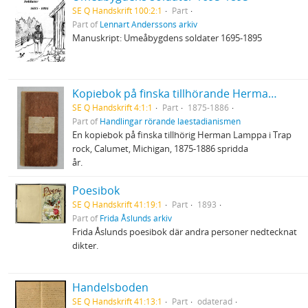
SE Q Handskrift 100:2:1
Part
Part of
Lennart Anderssons arkiv
Manuskript: Umeåbygdens soldater 1695-1895
Kopiebok på finska tillhörande Herman Lamppa
SE Q Handskrift 4:1:1
Part
1875-1886
Part of
Handlingar rörande laestadianismen
En kopiebok på finska tillhörig Herman Lamppa i Trap
rock, Calumet, Michigan, 1875-1886 spridda
år.
Poesibok
SE Q Handskrift 41:19:1
Part
1893
Part of
Frida Åslunds arkiv
Frida Åslunds poesibok där andra personer nedtecknat
dikter.
Handelsboden
SE Q Handskrift 41:13:1
Part
odaterad