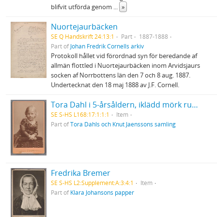
blifvit utförda genom
...
»
Nuortejaurbäcken
SE Q Handskrift 24:13:1
Part
1887-1888
Part of
Johan Fredrik Cornells arkiv
Protokoll hållet vid förordnad syn för beredande af
allmän flottled i Nuortejaurbäcken inom Arvidsjaurs
socken af Norrbottens län den 7 och 8 aug. 1887.
Undertecknat den 18 maj 1888 av J.F. Cornell.
Tora Dahl i 5-årsåldern, iklädd mörk rutig klänning med vitt krås
SE S-HS L168:17:1:1:1
Item
Part of
Tora Dahls och Knut Jaenssons samling
Fredrika Bremer
SE S-HS L2:Supplement:A:3:4:1
Item
Part of
Klara Johansons papper