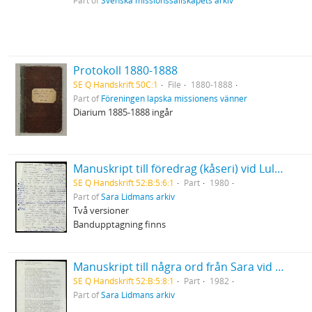
Part of
Svenska missionssällskapets arkiv
Protokoll 1880-1888
SE Q Handskrift 50C:1
File
1880-1888
Part of
Föreningen lapska missionens vänner
Diarium 1885-1888 ingår
Manuskript till föredrag (kåseri) vid Luleå Tekniska högskola "Brödet" 29/1 1980
SE Q Handskrift 52:B:5:6:1
Part
1980
Part of
Sara Lidmans arkiv
Två versioner
Bandupptagning finns
Manuskript till några ord från Sara vid Birgit Ståhl-Nybergs jordfästning
SE Q Handskrift 52:B:5:8:1
Part
1982
Part of
Sara Lidmans arkiv