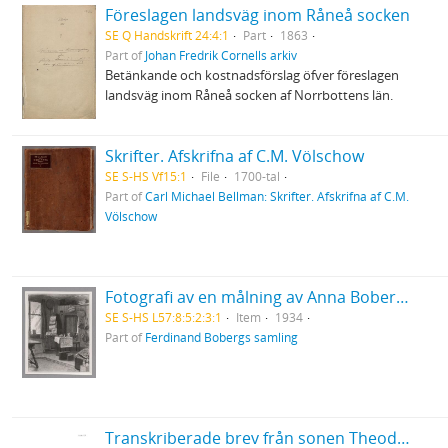
Föreslagen landsväg inom Råneå socken
SE Q Handskrift 24:4:1
Part
1863
Part of
Johan Fredrik Cornells arkiv
Betänkande och kostnadsförslag öfver föreslagen
landsväg inom Råneå socken af Norrbottens län.
Skrifter. Afskrifna af C.M. Völschow
SE S-HS Vf15:1
File
1700-tal
Part of
Carl Michael Bellman: Skrifter. Afskrifna af C.M.
Völschow
Fotografi av en målning av Anna Boberg från 1934 föreställande en interiör från en stuga i Solvaer, Lofoten
SE S-HS L57:8:5:2:3:1
Item
1934
Part of
Ferdinand Bobergs samling
Transkriberade brev från sonen Theodor