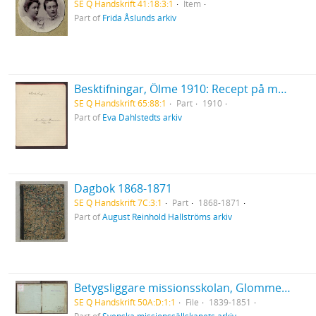
SE Q Handskrift 41:18:3:1
Item
Part of
Frida Åslunds arkiv
Besktifningar, Ölme 1910: Recept på maträtter
SE Q Handskrift 65:88:1
Part
1910
Part of
Eva Dahlstedts arkiv
Dagbok 1868-1871
SE Q Handskrift 7C:3:1
Part
1868-1871
Part of
August Reinhold Hallströms arkiv
Betygsliggare missionsskolan, Glommersträsk
SE Q Handskrift 50A:D:1:1
File
1839-1851