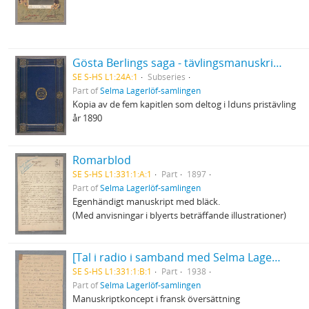
Gösta Berlings saga - tävlingsmanuskriptet
SE S-HS L1:24A:1
Subseries
Part of
Selma Lagerlöf-samlingen
Kopia av de fem kapitlen som deltog i Iduns pristävling
år 1890
Romarblod
SE S-HS L1:331:1:A:1
Part
1897
Part of
Selma Lagerlöf-samlingen
Egenhändigt manuskript med bläck.
(Med anvisningar i blyerts beträffande illustrationer)
[Tal i radio i samband med Selma Lagerlöfs 80-årsdag]
SE S-HS L1:331:1:B:1
Part
1938
Part of
Selma Lagerlöf-samlingen
Manuskriptkoncept i fransk översättning