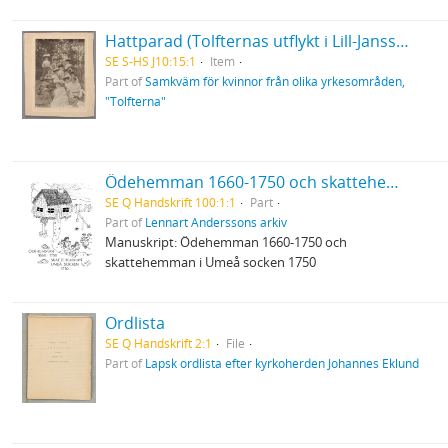
Hattparad (Tolfternas utflykt i Lill-Jansskogen
SE S-HS J10:15:1
Item
Part of
Samkväm för kvinnor från olika yrkesområden,
"Tolfterna"
Ödehemman 1660-1750 och skattehemman i Umeå socken 1750
SE Q Handskrift 100:1:1
Part
Part of
Lennart Anderssons arkiv
Manuskript: Ödehemman 1660-1750 och
skattehemman i Umeå socken 1750
Ordlista
SE Q Handskrift 2:1
File
Part of
Lapsk ordlista efter kyrkoherden Johannes Eklund