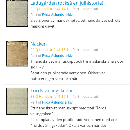
Ladugården (också en julhistoria)
SE Q Handskrift 41:14:1
Part
odaterad
Part of
Frida Åslunds arkiv
2 versioner av manuskriptet, ett handskrivet och ett
maskinskrivet.
Nacken
SE Q Handskrift 41:15:1
Part
odaterad
Part of
Frida Åslunds arkiv
1 handskrivet manuskript och tre maskinskrivna sidor,
sid II - V
Samt den publicerade versionen. Oklart var
publiceringen skett och när.
Tords vällingskedar
SE Q Handskrift 41:17:1
Part
odaterad
Part of
Frida Åslunds arkiv
Ett handskrivet manuskript med titel "Tords
vällingssked"
2 exemplar av den publicerade versionen med titel
"Tords vällingskedar". Oklart var och när det