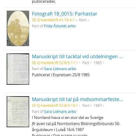
publicerades.
Fotografi 18_0015: Parhästar
SE Q Handskrift 41:18:4:1
Item
Part of
Frida Åslunds arkiv
Manuskript till tacktal vid utdelningen av Selma Lagerlöfs litteraturpris
SE Q Handskrift 52:B:5:11:1
Part
1985
Part of
Sara Lidmans arkiv
Publicerat i Expressen 25/8 1985
Manuskript till tal på midsommarfesten i Burträsk
SE Q Handskrift 52:B:5:13:1
Part
1987
Part of
Sara Lidmans arkiv
I Norrland hava vi en stor del av Sverige
Jfr även tal på Norrbottens Bildningsförbunds 50-
årsjubileum i Luleå 16/6 1987
Publicerat i Och trädet svarade