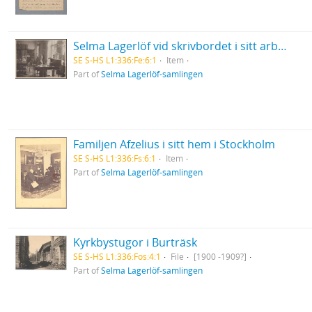
Selma Lagerlöf vid skrivbordet i sitt arbetsrum i Centralpalatset i Falun
SE S-HS L1:336:Fe:6:1
Item
Part of
Selma Lagerlöf-samlingen
Familjen Afzelius i sitt hem i Stockholm
SE S-HS L1:336:Fs:6:1
Item
Part of
Selma Lagerlöf-samlingen
Kyrkbystugor i Burträsk
SE S-HS L1:336:Fos:4:1
File
[1900 -1909?]
Part of
Selma Lagerlöf-samlingen