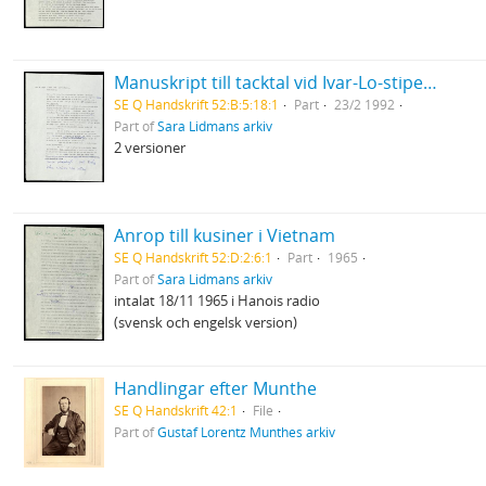
Manuskript till tacktal vid Ivar-Lo-stipendiets utdelning
SE Q Handskrift 52:B:5:18:1
Part
23/2 1992
Part of
Sara Lidmans arkiv
2 versioner
Anrop till kusiner i Vietnam
SE Q Handskrift 52:D:2:6:1
Part
1965
Part of
Sara Lidmans arkiv
intalat 18/11 1965 i Hanois radio
(svensk och engelsk version)
Handlingar efter Munthe
SE Q Handskrift 42:1
File
Part of
Gustaf Lorentz Munthes arkiv