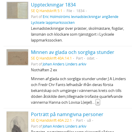
Uppteckningar 1834
SE Q Handskrift 5:1
File
1834
Part of
Eric Holmströms levnadsteckningar angående
Lycksele lappmarkssocken
Levnadsteckningar över präster, skolmästare, fogdar,
länsmän och klockare som tjänstgjort i Lycksele
lappmarkssocken.
Minnen av glada och sorgliga stunder
SE Q Handskrift 40A:14:1
Part
odat.
Part of
Johan Anders Linders arkiv
Nothäften 2 ex
Minnen af glada och sorgliga stunder under J A Linders
och Fredr Chr Fants lefnadsår ifrån deras första
bekantskap och umgänge i vännernas krets och tills
döden åtskilde dem,tillegnade trofaste quarlefvande
vännerna Hanna och Lovisa L(eijel)
...
»
Porträtt på namngivna personer
SE Q Handskrift 40A:22:1
Part
uå
Part of
Johan Anders Linders arkiv