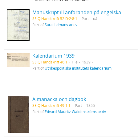
Manuskript ill anföranden på engelska
SE Q Handskrift 52:D:2:8:1
Part
uå
Part of
Sara Lidmans arkiv
Kalendarium 1939
SE Q Handskrift 46:1
File
1939
Part of
Utrikespolitiska institutets kalendarium
Almanacka och dagbok
SE Q Handskrift 49:1:1
Part
1855
Part of
Edvard Mauritz Waldenströms arkiv