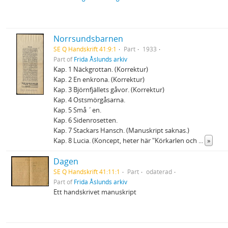
Norrsundsbarnen
SE Q Handskrift 41:9:1
Part
1933
Part of
Frida Åslunds arkiv
Kap. 1 Näckgrottan. (Korrektur)
Kap. 2 En enkrona. (Korrektur)
Kap. 3 Björnfjällets gåvor. (Korrektur)
Kap. 4 Ostsmörgåsarna.
Kap. 5 Små ´en.
Kap. 6 Sidenrosetten.
Kap. 7 Stackars Hansch. (Manuskript saknas.)
Kap. 8 Lucia. (Koncept, heter här "Körkarlen och
...
»
Dagen
SE Q Handskrift 41:11:1
Part
odaterad
Part of
Frida Åslunds arkiv
Ett handskrivet manuskript