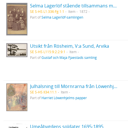
Selma Lagerlöf stående tillsammans med sin mor och sina syskon
SE S-HS L1:336:Fg:1:1
Item
1872
Part of
Selma Lagerlöf-samlingen
Utsikt från Rösheim, V:a Sund, Arvika
SE S-HS L115:9:2:2:9:1
Item
Part of
Gustaf och Maja Fjaestads samling
Julhälsning till Mörnrarna från Löwenhjelmarna
SE S-HS Il34:11:1
Item
Part of
Harriet Löwenhjelms papper
Umeåbygdens soldater 1695-1895