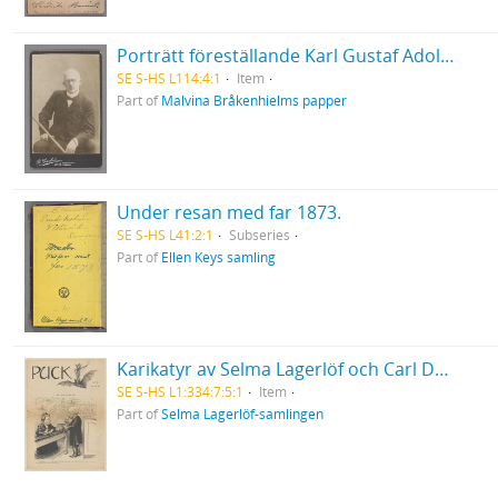
Porträtt föreställande Karl Gustaf Adolf Brand
SE S-HS L114:4:1
Item
Part of
Malvina Bråkenhielms papper
Under resan med far 1873.
SE S-HS L41:2:1
Subseries
Part of
Ellen Keys samling
Karikatyr av Selma Lagerlöf och Carl David af Wirsén
SE S-HS L1:334:7:5:1
Item
Part of
Selma Lagerlöf-samlingen