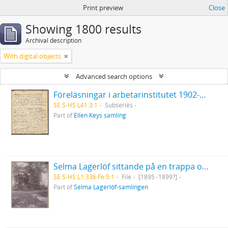
Print preview
Close
Showing 1800 results
Archival description
With digital objects
Advanced search options
Föreläsningar i arbetarinstitutet 1902-03. Det europeiska inflytandet på den svenska litteraturen. [Betecknad II. Medeltid och renässans].
SE S-HS L41:3:1
Subseries
Part of
Ellen Keys samling
Selma Lagerlöf sittande på en trappa omgiven av grönska på Nääs
SE S-HS L1:336:Fe:5:1
File
[1895 -1899?]
Part of
Selma Lagerlöf-samlingen