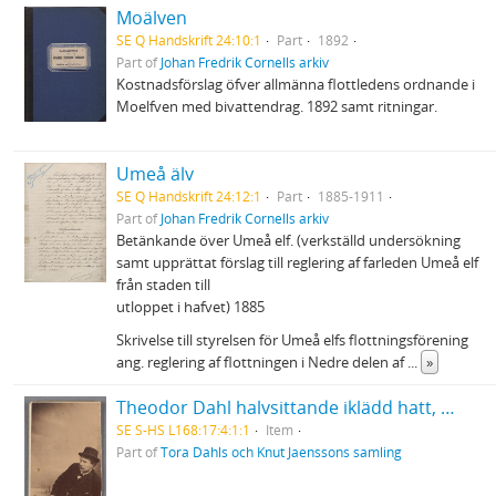
Moälven
SE Q Handskrift 24:10:1
Part
1892
Part of
Johan Fredrik Cornells arkiv
Kostnadsförslag öfver allmänna flottledens ordnande i
Moelfven med bivattendrag. 1892 samt ritningar.
Umeå älv
SE Q Handskrift 24:12:1
Part
1885-1911
Part of
Johan Fredrik Cornells arkiv
Betänkande över Umeå elf. (verkställd undersökning
samt upprättat förslag till reglering af farleden Umeå elf
från staden till
utloppet i hafvet) 1885
Skrivelse till styrelsen för Umeå elfs flottningsförening
ang. reglering af flottningen i Nedre delen af
...
»
Theodor Dahl halvsittande iklädd hatt, med käpp i händerna
SE S-HS L168:17:4:1:1
Item
Part of
Tora Dahls och Knut Jaenssons samling