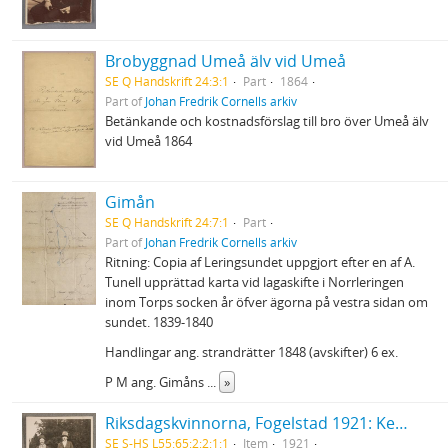
Brobyggnad Umeå älv vid Umeå
SE Q Handskrift 24:3:1
Part
1864
Part of
Johan Fredrik Cornells arkiv
Betänkande och kostnadsförslag till bro över Umeå älv
vid Umeå 1864
Gimån
SE Q Handskrift 24:7:1
Part
Part of
Johan Fredrik Cornells arkiv
Ritning: Copia af Leringsundet uppgjort efter en af A.
Tunell upprättad karta vid lagaskifte i Norrleringen
inom Torps socken år öfver ägorna på vestra sidan om
sundet. 1839-1840
Handlingar ang. strandrätter 1848 (avskifter) 6 ex.
P M ang. Gimåns
...
»
Riksdagskvinnorna, Fogelstad 1921: Kerstin Hesselgren och Elisabeth Tamm
SE S-HS L55:65:2:2:1:1
Item
1921