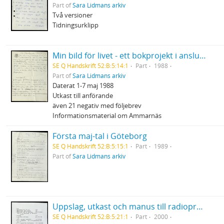
Part of
Sara Lidmans arkiv
Två versioner
Tidningsurklipp
Min bild för livet - ett bokprojekt i anslutning till Cancerfondens Rädda Livet - vecka
SE Q Handskrift 52:B:5:14:1
Part
1988
Part of
Sara Lidmans arkiv
Daterat 1-7 maj 1988
Utkast till anförande
även 21 negativ med följebrev
Informationsmaterial om Ammarnäs
Första maj-tal i Göteborg
SE Q Handskrift 52:B:5:15:1
Part
1989
Part of
Sara Lidmans arkiv
Uppslag, utkast och manus till radioprogrammet Sommar
SE Q Handskrift 52:B:5:21:1
Part
2000