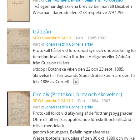
Part of
Carl Michael Bellman: Bellmans likprocession
Två egenhändigt skrivna brev av Bellman till Elisabeth
Westman, daterade den 31/8 respektive 7/9 1795
Gådeån
SE Q Handskrift 24:9:1
Part
1885-1892
Part of
Johan Fredrik Cornells arkiv
Protokoll hållet vid förordnad syn och undersökning för
beredande af allmän flottled i Hellgums eller Gådeån
från Gussjön till åns
utlopp i Bottniska viken den 22 och 23 sept. 1885.
Skrivelse till Hernösands Stads Drätselkammare den 15
feb. 1886 av Cornell
...
»
Öre älv (Protokoll, brev och skrivelser)
SE Q Handskrift 24:11:1
Part
1884 - 1903
Part of
Johan Fredrik Cornells arkiv
Protokoll fördt vid afsyning af de flottningsbyggnader i
Öhre elf till hvilkas uppförande föreskrift och tillstånd
blifvit meddeladt
genom Konungens. Befallningshafvandes i
Westerbottens län utslag af den 30 okt. 1880 och hvilka