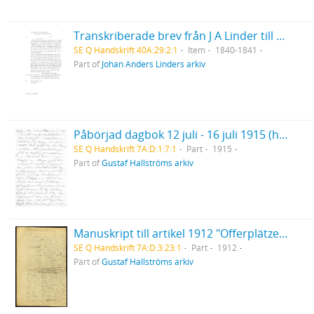
Transkriberade brev från J A Linder till Hanna & Louise Leijel
SE Q Handskrift 40A:29:2:1
Item
1840-1841
Part of
Johan Anders Linders arkiv
Påbörjad dagbok 12 juli - 16 juli 1915 (handskrift)
SE Q Handskrift 7A:D:1:7:1
Part
1915
Part of
Gustaf Hallströms arkiv
Manuskript till artikel 1912 "Offerplätze in Lappland"
SE Q Handskrift 7A:D:3:23:1
Part
1912
Part of
Gustaf Hallströms arkiv