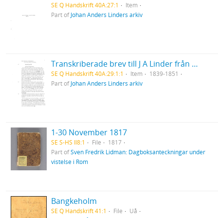
SE Q Handskrift 40A:27:1
Item
Part of
Johan Anders Linders arkiv
Transkriberade brev till J A Linder från Hanna och Louisa Leijel
SE Q Handskrift 40A:29:1:1
Item
1839-1851
Part of
Johan Anders Linders arkiv
1-30 November 1817
SE S-HS Il8:1
File
1817
Part of
Sven Fredrik Lidman: Dagboksanteckningar under
vistelse i Rom
Bangkeholm
SE Q Handskrift 41:1
File
Uå