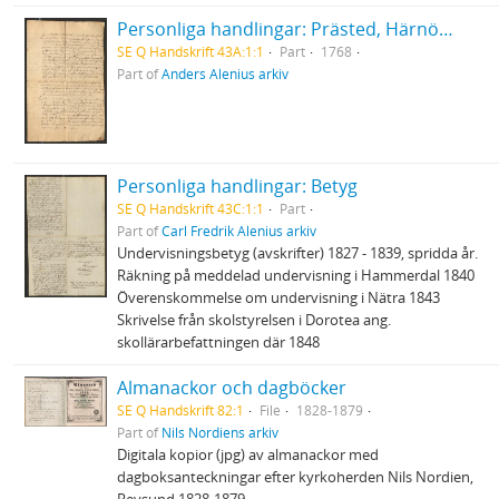
Personliga handlingar: Prästed, Härnösand 1768
SE Q Handskrift 43A:1:1
Part
1768
Part of
Anders Alenius arkiv
Personliga handlingar: Betyg
SE Q Handskrift 43C:1:1
Part
Part of
Carl Fredrik Alenius arkiv
Undervisningsbetyg (avskrifter) 1827 - 1839, spridda år.
Räkning på meddelad undervisning i Hammerdal 1840
Överenskommelse om undervisning i Nätra 1843
Skrivelse från skolstyrelsen i Dorotea ang.
skollärarbefattningen där 1848
Almanackor och dagböcker
SE Q Handskrift 82:1
File
1828-1879
Part of
Nils Nordiens arkiv
Digitala kopior (jpg) av almanackor med
dagboksanteckningar efter kyrkoherden Nils Nordien,