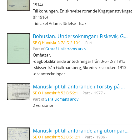
1914)
Till konungen. En skrivelse rörande Krigstjänsttvånget
(fr 1916)
Tidsaxel Adams födelse - Isak
Bohuslän. Undersökningar i Fiskevik, Gullmarsberg m.m. (1912) - 1913, anteckningar, planer
SE Q Handskrift 7A:D:2:10:1
Part
Part of
Gustaf Hallströms arkiv
Omfattar:
-dagboksliknande anteckningar från 3/6 - 2/7 1913
-skisser från Gullmarsberg, Skredsviks socken 1913
-div anteckningar
Manuskript till anförande i Torsby på miljögruppens upplysnings - och protestdagar 18-19/6 1977
SE Q Handskrift 52:B:5:2:1
Part
1977
Part of
Sara Lidmans arkiv
2 versioner
Manuskript till anförande ang utomparlamentariska aktioner (stoppa gifttågen)
SE Q Handskrift 52:B:5:12:1
Part
1986