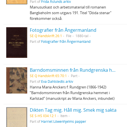
Part of
Frida Åslunds arkiv
Manusutkast och arbetsmaterial till romanen
Bangkeholm som utgavs 191. Titel "Döda stenar"
förekommer också.
Fotografier från Ångermanland
SE Q Handskrift 26:1
File
1880-tal
Part of
Fotografier från Ångermanland
Barndomsminnen från Rundgrenska hemmet i Karlstad
SE Q Handskrift 65:70:1
Part
Part of
Eva Dahlstedts arkiv
Hanna Maria Anckers f: Rundgren (1866-1942)
”Barndomsminnen från Rundgrenska hemmet i
Karlstad” (manuskript av Maria Anckers, inbundet)
Dikten Tag mig. Håll mig. Smek mig sakta
SE S-HS Il34:12:1
Item
Part of
Harriet Löwenhjelms papper