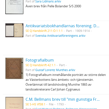
Part of
Sara Lidmans arkiv
Även brev från Pelle Bolander 5/5 2000
Antikvariatsbokhandlarnas förening. Diverse handlingar, bl.a. protokoll, kassabok och klippsamling
SE Q Handskrift 211:Ö:1:1:1
Part
1909-1914
Part of
Svenska Antikvariatföreningens arkiv
Fotografialbum
SE Q Handskrift 42:1:1
Part
Part of
Gustaf Lorentz Munthes arkiv
1) Fotografialbum innehållande porträtt av större delen
av Västerbottens läns ämbets- och tjänstemän.
Överlämnat till landshövding Munthe 1865 av
landssekreterare Carl Johan Cygnaeus
C.M. Bellmans brev till "min gunstiga Fru"
SE S-HS Vf38:1
File
1793