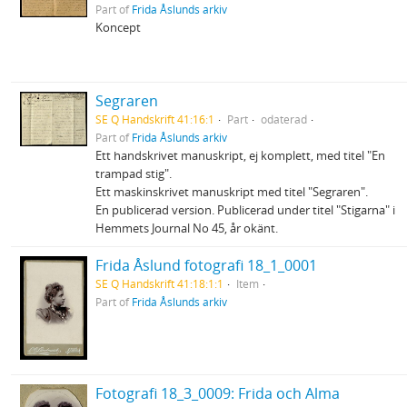
Part of
Frida Åslunds arkiv
Koncept
Segraren
SE Q Handskrift 41:16:1
Part
odaterad
Part of
Frida Åslunds arkiv
Ett handskrivet manuskript, ej komplett, med titel "En
trampad stig".
Ett maskinskrivet manuskript med titel "Segraren".
En publicerad version. Publicerad under titel "Stigarna" i
Hemmets Journal No 45, år okänt.
Frida Åslund fotografi 18_1_0001
SE Q Handskrift 41:18:1:1
Item
Part of
Frida Åslunds arkiv
Fotografi 18_3_0009: Frida och Alma