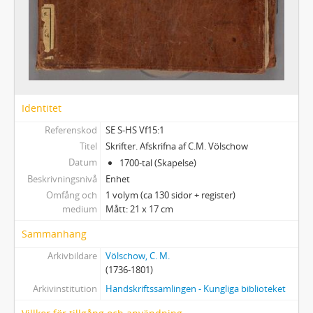
Identitet
Referenskod
SE S-HS Vf15:1
Titel
Skrifter. Afskrifna af C.M. Völschow
Datum
1700-tal (Skapelse)
Beskrivningsnivå
Enhet
Omfång och
1 volym (ca 130 sidor + register)
medium
Mått: 21 x 17 cm
Sammanhang
Arkivbildare
Völschow, C. M.
(1736-1801)
Arkivinstitution
Handskriftssamlingen - Kungliga biblioteket