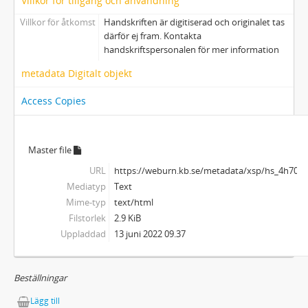
Villkor för tillgång och användning
Villkor för åtkomst
Handskriften är digitiserad och originalet tas
därför ej fram. Kontakta
handskriftspersonalen för mer information
metadata Digitalt objekt
Access Copies
Master file
URL
https://weburn.kb.se/metadata/xsp/hs_4h70p
Mediatyp
Text
Mime-typ
text/html
Filstorlek
2.9 KiB
Uppladdad
13 juni 2022 09.37
Beställningar
Lägg till