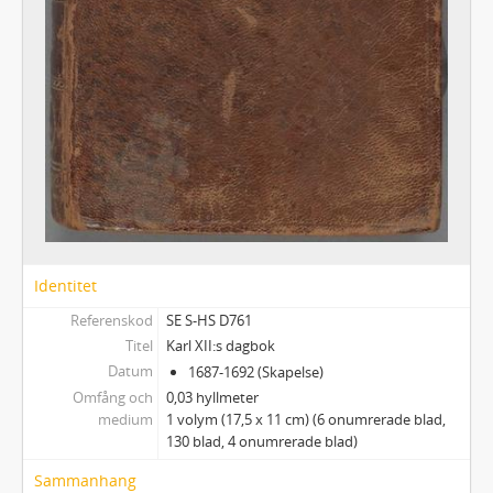
Identitet
Referenskod
SE S-HS D761
Titel
Karl XII:s dagbok
Datum
1687-1692 (Skapelse)
Omfång och
0,03 hyllmeter
medium
1 volym (17,5 x 11 cm) (6 onumrerade blad,
130 blad, 4 onumrerade blad)
Sammanhang