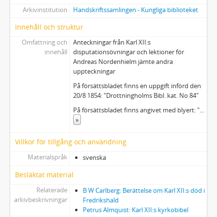
Arkivinstitution
Handskriftssamlingen - Kungliga biblioteket
Innehåll och struktur
Omfattning och
Anteckningar från Karl XII:s
innehåll
disputationsövningar och lektioner för
Andreas Nordenhielm jämte andra
uppteckningar
På försättsbladet finns en uppgift införd den
20/8 1854: "Drottningholms Bibl. kat. No 84"
På försättsbladet finns angivet med blyert: "
...
»
Villkor för tillgång och användning
Materialspråk
svenska
Besläktat material
Relaterade
B W Carlberg: Berättelse om Karl XII:s död i
arkivbeskrivningar
Fredrikshald
Petrus Almquist: Karl XII:s kyrkobibel