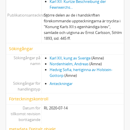
Karl XII: Kurtze Beschreibung der
Fewrwerchs...
Publikationsanteckning
Större delen av de i handskriften
förekommande uppteckningarna är tryckta i
"Konung Karls XII:s egenhändiga brev",
samlade och utgivna av Ernst Carlsson, Sthlm
1893, sid. 445 ff.
Sökingångar
Sökingångar på
Karl XII, kung av Sverige
(Ämne)
namn
Nordenhielm, Andreas
(Ämne)
Hedvig Sofia, hertiginna av Holstein-
Gottorp
(Ämne)
Sökingångar för
Anteckningar
handlingstyp
Förteckningskontroll
Datum för
RL 2020-07-14
tillkomst revision
borttagande
metadata Digitalt objekt