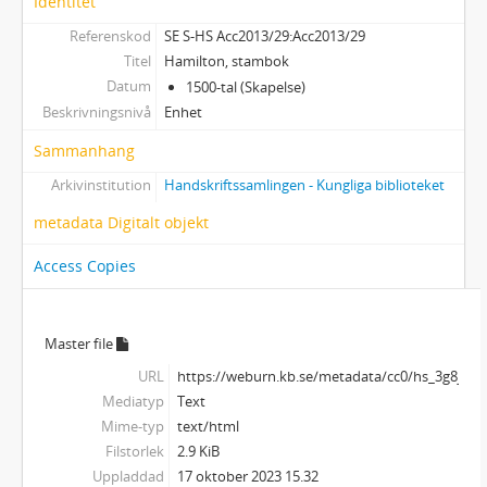
Identitet
Referenskod
SE S-HS Acc2013/29:Acc2013/29
Titel
Hamilton, stambok
Datum
1500-tal (Skapelse)
Beskrivningsnivå
Enhet
Sammanhang
Arkivinstitution
Handskriftssamlingen - Kungliga biblioteket
metadata Digitalt objekt
Access Copies
Master file
URL
https://weburn.kb.se/metadata/cc0/hs_3g8jj6
Mediatyp
Text
Mime-typ
text/html
Filstorlek
2.9 KiB
Uppladdad
17 oktober 2023 15.32