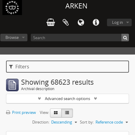
ARKEN
Log in
Browse
Filters
Showing 68623 results
Archival description
Advanced search options
Print preview
View:
Direction:
Descending
Sort by:
Reference code