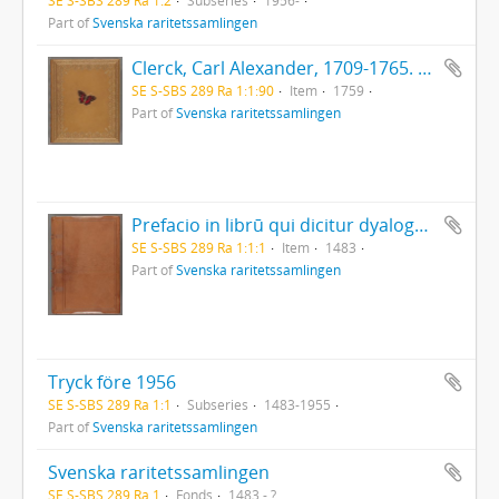
Part of
Svenska raritetssamlingen
Clerck, Carl Alexander, 1709-1765. - Icones insectorum rariorum. (Pl.titelbl.) Stockholm. 1-2. 1759-65. [Del 1], Caroli Clerck reg: soc: scient: Upsal: membr: Icones insectorum rariorum cum nominibus eorum trivialibus, locisqve e C: Linnæi ... Syst: nat: allegatis Holmiæ 1759.. - 1759
SE S-SBS 289 Ra 1:1:90
Item
1759
Part of
Svenska raritetssamlingen
Prefacio in librū qui dicitur dyalogus creaturar[um] moralizatus omni materie morali iocundo et edificatiuo modo applicabilis. - 1483
SE S-SBS 289 Ra 1:1:1
Item
1483
Part of
Svenska raritetssamlingen
Tryck före 1956
SE S-SBS 289 Ra 1:1
Subseries
1483-1955
Part of
Svenska raritetssamlingen
Svenska raritetssamlingen
SE S-SBS 289 Ra 1
Fonds
1483 - ?