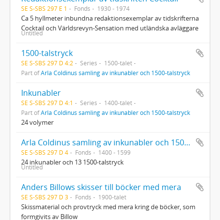
SE S-SBS 297 E 1
Fonds
1930 - 1974
Ca 5 hyllmeter inbundna redaktionsexemplar av tidskrifterna
Cocktail och Världsrevyn-Sensation med utländska avläggare
Untitled
1500-talstryck
SE S-SBS 297 D 4:2
Series
1500-talet
Part of
Arla Coldinus samling av inkunabler och 1500-talstryck
Inkunabler
SE S-SBS 297 D 4:1
Series
1400-talet
Part of
Arla Coldinus samling av inkunabler och 1500-talstryck
24 volymer
Arla Coldinus samling av inkunabler och 1500-talstryck
SE S-SBS 297 D 4
Fonds
1400 - 1599
24 inkunabler och 13 1500-talstryck
Untitled
Anders Billows skisser till böcker med mera
SE S-SBS 297 D 3
Fonds
1900-talet
Skissmaterial och provtryck med mera kring de böcker, som
formgivits av Billow