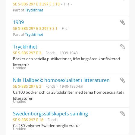
SE S-SBS 297 E 3:297 E 3:10
File
Part of
Tryckfrihet
1939
SE S-SBS 297 E 3:297 E 3:1
File
Part of
Tryckfrihet
Tryckfrihet
SE S-SBS 297 E 3
Fonds
1939-1943
Böcker och seriella publikationer, från krigsåren konfiskerad
litteratur
Untitled
Nils Hallbeck: homosexualitet i litteraturen
SE S-SBS 297 E 2
Fonds
1940-1980-tal
Ca 100 böcker och ca 25 tidskrifter med tema homosexualitet i
litteraturen
Untitled
Swedenborgssällskapets samling
SE S-SBS 297 E 18
Fonds
Ca 230 volymer Swedenborglitteratur
Untitled