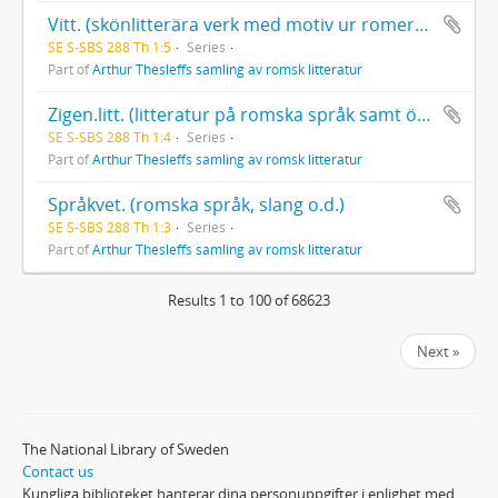
Vitt. (skönlitterära verk med motiv ur romernas liv eller med romer som handlande personer)
SE S-SBS 288 Th 1:5
Series
Part of
Arthur Thesleffs samling av romsk litteratur
Zigen.litt. (litteratur på romska språk samt översättningar och bearbetningar)
SE S-SBS 288 Th 1:4
Series
Part of
Arthur Thesleffs samling av romsk litteratur
Språkvet. (romska språk, slang o.d.)
SE S-SBS 288 Th 1:3
Series
Part of
Arthur Thesleffs samling av romsk litteratur
Results 1 to 100 of 68623
Next »
The National Library of Sweden
Contact us
Kungliga biblioteket hanterar dina personuppgifter i enlighet med