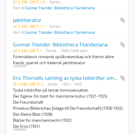
SE S-SBS 288 Ti 1:2
Series
Part of
Gunnar Tilander: Bibliotheca Tilanderiana
Jaktlitteratur
SE S-SBS 288 Ti 1:1
Series
Part of
Gunnar Tilander: Bibliotheca Tilanderiana
Gunnar Tilander: Bibliotheca Tilanderiana
SE S-SBS 288 Ti 1
Fonds
1800-1900-talet
Företrädesvis romansk språkvetenskap och främst äldre
fransk, spansk och italiensk jaktlitteratur
Untitled
Eric Thorsells samling av tyska tidskrifter om homosexualitet
SE S-SBS 288 Th 2
Fonds
1921 - 1932
Tyska tidskrifter på temat homosexualitet.
Der Eigene: Ein blatt für männliche kultur (1921-1925)
Die Freundschaft
Phoebus-Bilderschau [bilaga till Die Freundschaft] (1928-1932)
Das Kleine Blatt (1928)
Blätter für menchentrecht (1932)
Der Eros (1931)
Untitled