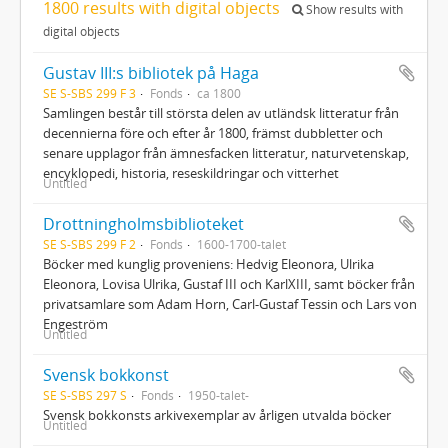
1800 results with digital objects
Show results with
digital objects
Gustav III:s bibliotek på Haga
SE S-SBS 299 F 3
Fonds
ca 1800
Samlingen består till största delen av utländsk litteratur från
decennierna före och efter år 1800, främst dubbletter och
senare upplagor från ämnesfacken litteratur, naturvetenskap,
encyklopedi, historia, reseskildringar och vitterhet
Untitled
Drottningholmsbiblioteket
SE S-SBS 299 F 2
Fonds
1600-1700-talet
Böcker med kunglig proveniens: Hedvig Eleonora, Ulrika
Eleonora, Lovisa Ulrika, Gustaf III och KarlXIII, samt böcker från
privatsamlare som Adam Horn, Carl-Gustaf Tessin och Lars von
Engeström
Untitled
Svensk bokkonst
SE S-SBS 297 S
Fonds
1950-talet-
Svensk bokkonsts arkivexemplar av årligen utvalda böcker
Untitled