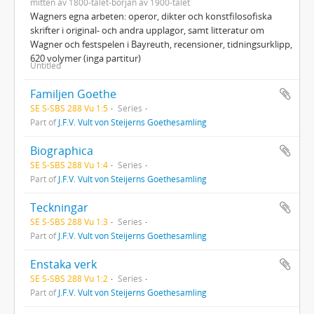
mitten av 1800-talet-början av 1900-talet
Wagners egna arbeten: operor, dikter och konstfilosofiska
skrifter i original- och andra upplagor, samt litteratur om
Wagner och festspelen i Bayreuth, recensioner, tidningsurklipp,
620 volymer (inga partitur)
Untitled
Familjen Goethe
SE S-SBS 288 Vu 1:5
Series
Part of
J.F.V. Vult von Steijerns Goethesamling
Biographica
SE S-SBS 288 Vu 1:4
Series
Part of
J.F.V. Vult von Steijerns Goethesamling
Teckningar
SE S-SBS 288 Vu 1:3
Series
Part of
J.F.V. Vult von Steijerns Goethesamling
Enstaka verk
SE S-SBS 288 Vu 1:2
Series
Part of
J.F.V. Vult von Steijerns Goethesamling