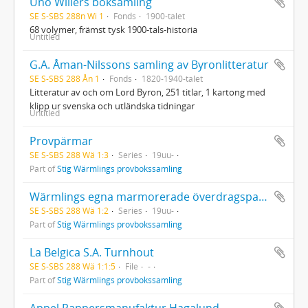
Uno Willers boksamling
SE S-SBS 288n Wi 1
Fonds
1900-talet
68 volymer, främst tysk 1900-tals-historia
Untitled
G.A. Åman-Nilssons samling av Byronlitteratur
SE S-SBS 288 Ån 1
Fonds
1820-1940-talet
Litteratur av och om Lord Byron, 251 titlar, 1 kartong med
klipp ur svenska och utländska tidningar
Untitled
Provpärmar
SE S-SBS 288 Wä 1:3
Series
19uu-
Part of
Stig Wärmlings provbokssamling
Wärmlings egna marmorerade överdragspapper
SE S-SBS 288 Wä 1:2
Series
19uu-
Part of
Stig Wärmlings provbokssamling
La Belgica S.A. Turnhout
SE S-SBS 288 Wä 1:1:5
File
-
Part of
Stig Wärmlings provbokssamling
Appel Pappersmanufaktur Hagalund