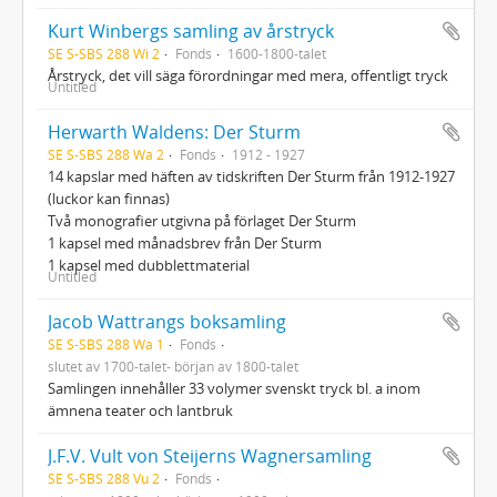
Kurt Winbergs samling av årstryck
SE S-SBS 288 Wi 2
Fonds
1600-1800-talet
Årstryck, det vill säga förordningar med mera, offentligt tryck
Untitled
Herwarth Waldens: Der Sturm
SE S-SBS 288 Wa 2
Fonds
1912 - 1927
14 kapslar med häften av tidskriften Der Sturm från 1912-1927
(luckor kan finnas)
Två monografier utgivna på förlaget Der Sturm
1 kapsel med månadsbrev från Der Sturm
1 kapsel med dubblettmaterial
Untitled
Jacob Wattrangs boksamling
SE S-SBS 288 Wa 1
Fonds
slutet av 1700-talet- början av 1800-talet
Samlingen innehåller 33 volymer svenskt tryck bl. a inom
ämnena teater och lantbruk
J.F.V. Vult von Steijerns Wagnersamling
SE S-SBS 288 Vu 2
Fonds