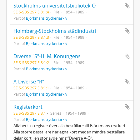
Stockholms universitetsbibliotek-Ö
SE S-SBS 297 E 8:1:4
File
1954 - 1989
Part of
Björkmans tryckeriarkiv
Holmberg-Stockholms städindustri
SE S-SBS 297 E 8:1:3
File
1954 - 1989
Part of
Björkmans tryckeriarkiv
Diverse "S"-H. M. Konungens
SE S-SBS 297 E 8:1:2
File
1954 - 1989
Part of
Björkmans tryckeriarkiv
A-Diverse "R"
SE S-SBS 297 E 8:1:1
File
1954 - 1989
Part of
Björkmans tryckeriarkiv
Registerkort
SE S-SBS 297 E 8:1
Series
1954 - 1989
Part of
Björkmans tryckeriarkiv
Alfabetiskt register över alla beställare till Björkmans tryckeri.
Alla större beställare har egna kort medan mindre beställare
delar kort i en stor avdelning ”Diverse A-Ö”.