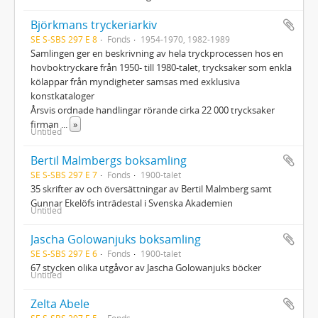
Björkmans tryckeriarkiv
SE S-SBS 297 E 8
Fonds
1954-1970, 1982-1989
Samlingen ger en beskrivning av hela tryckprocessen hos en
hovboktryckare från 1950- till 1980-talet, trycksaker som enkla
kölappar från myndigheter samsas med exklusiva
konstkataloger
Årsvis ordnade handlingar rörande cirka 22 000 trycksaker
firman
...
»
Untitled
Bertil Malmbergs boksamling
SE S-SBS 297 E 7
Fonds
1900-talet
35 skrifter av och översättningar av Bertil Malmberg samt
Gunnar Ekelöfs inträdestal i Svenska Akademien
Untitled
Jascha Golowanjuks boksamling
SE S-SBS 297 E 6
Fonds
1900-talet
67 stycken olika utgåvor av Jascha Golowanjuks böcker
Untitled
Zelta Abele
SE S-SBS 297 E 5
Fonds