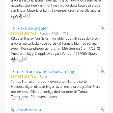
tryckerihistoria, grafisk formgivning och dylikt och som på ett
naturligt sätt inte kan införlivas i bibliotekets katalogiserade
samlingar. Materialet kan till exempel vara framställt med en
speciell
...
»
Untitled
Turkiska inkunabler
SE S-SBS 288 Tu 1
Fonds
1728 - 1758
KB:s samling av "turkiska inkunabler", det vill säga de första
trycken på turkiska (och persiska) framställda med rörliga
typer i Konstantinopel av Ibrahim Müteferriqa åren 1728-42
(med ett tillägg: 2. uppl. av Lugat-i Vanquli 1757/58). Sjutton
titlar,
...
»
Untitled
Tomas Tranströmers boksamling
SE S-SBS 288 Tr 2
Fonds
Tomas Tranströmers verk översatta till andra språk.
Huvudsakligen diktsamlingar, även enstaka biografier. Flera
böcker innehåller personliga dedikationer till Tomas
Tranströmer från översättaren
Untitled
Språkvetenskap