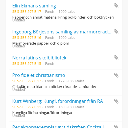
Elin Ekmans samling
SE S-SBS 297 E 17
Fonds
1900-talet
Papper och annat material kring bokbinderi och boktryckeri
Untitled
Ingeborg Börjesons samling av marmorerade papper och diplom
SE S-SBS 297 E 16
Fonds
1900-talet
Marmorerade papper och diplom
Untitled
Norra latins skolbibliotek
SE S-SBS 297 E 15
Fonds
Pro fide et christianismo
SE S-SBS 297 E 12
Fonds
1770-1850-talet
Cirkulär, matriklar och böcker rörande samfundet
Untitled
Kurt Winberg: Kungl. förordningar från RA
SE S-SBS 297 E 11
Fonds
1600-1800-talet
Kungliga författningar/förordningar
Untitled
Redaktionsexemplar av tidskriften Cocktail