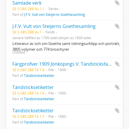
Samlade verk
SE S-SBS 288 Vu 1:1
Series
Part of
J.F.V. Vult von Steijerns Goethesamling
J.F.V. Vult von Steijerns Goethesamling
SE S-SBS 288 Vu 1
Fonds
senare hälften av 1700-talet-början av 1900-talet
Litteratur av och om Goethe samt tidningsurklipp och porträtt,
3805 volymer och 774 broschyrer
Untitled
Färgprofver 1909 Jönköpings V. Tändsticksfabrik
SE S-SBS 288 Tä 1:9
File
1909
Part of
Tändsticksetiketter
Tändsticksetiketter
SE S-SBS 288 Tä 1:8
File
1900
Part of
Tändsticksetiketter
Tändsticksetiketter
SE S-SBS 288 Tä 1:7
File
1880
Part of
Tändsticksetiketter