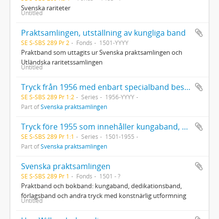
Svenska rariteter
Untitled
Praktsamlingen, utställning av kungliga band
SE S-SBS 289 Pr 2
Fonds
1501-YYYY
Praktband som uttagits ur Svenska praktsamlingen och
Utländska raritetssamlingen
Untitled
Tryck från 1956 med enbart specialband beställda av kända svenska bokbindare eller böcker inköpta med tanke på bokbandet
SE S-SBS 289 Pr 1:2
Series
1956-YYYY
Part of
Svenska praktsamlingen
Tryck före 1955 som innehåller kungaband, dedikationsband, förlagsband och andra tryck med konstnärlig utformning
SE S-SBS 289 Pr 1:1
Series
1501-1955
Part of
Svenska praktsamlingen
Svenska praktsamlingen
SE S-SBS 289 Pr 1
Fonds
1501 - ?
Praktband och bokband: kungaband, dedikationsband,
förlagsband och andra tryck med konstnärlig utformning
Untitled