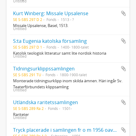
Untitled
Kurt Winberg: Missale Upsalense
SE S-SBS 297 D 2
Fonds
1513 - ?
Missale Upsalense, Basel, 1513.
Untitled
S:ta Eugenia katolska församling
SE S-SBS 297 D 1
Fonds
1400- 1800-talet
Katolsk teologisk litteratur samt lite nordisk historia
Untitled
Tidningsurklippssamlingen
SE S-SBS 291 TU
Fonds
1800-1900-talet
Monterade tidningsurklipp inom skilda ämnen. Häri ingår Sv.
Teaterförbundets klippsamling
Untitled
Utländska raritetssamlingen
SE S-SBS 289 Ra 2
Fonds
1501-
Rariteter
Untitled
Tryck placerade i samlingen fr o m 1956 oavsett tryckår
SE S-SBS 289 Ra 1:2
Subseries
1956-