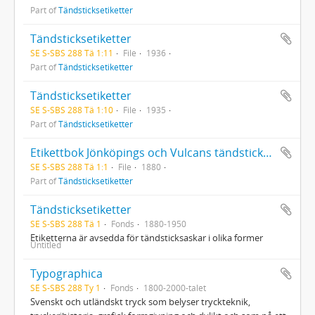
Part of
Tändsticksetiketter
Tändsticksetiketter
SE S-SBS 288 Tä 1:11
File
1936
Part of
Tändsticksetiketter
Tändsticksetiketter
SE S-SBS 288 Tä 1:10
File
1935
Part of
Tändsticksetiketter
Etikettbok Jönköpings och Vulcans tändsticksfabriksaktiebolag 1-1506
SE S-SBS 288 Tä 1:1
File
1880
Part of
Tändsticksetiketter
Tändsticksetiketter
SE S-SBS 288 Tä 1
Fonds
1880-1950
Etiketterna är avsedda för tändsticksaskar i olika former
Untitled
Typographica
SE S-SBS 288 Ty 1
Fonds
1800-2000-talet
Svenskt och utländskt tryck som belyser tryckteknik,