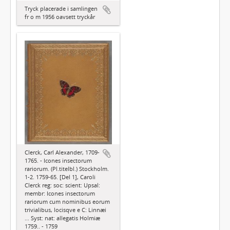
Tryck placerade i samlingen
fr o m 1956 oavsett tryckår
Clerck, Carl Alexander, 1709-
1765. - Icones insectorum
rariorum. (Pl.titelbl.) Stockholm.
1-2. 1759-65. [Del 1], Caroli
Clerck reg: soc: scient: Upsal:
membr: Icones insectorum
rariorum cum nominibus eorum
trivialibus, locisqve e C: Linnæi
... Syst: nat: allegatis Holmiæ
1759.. - 1759