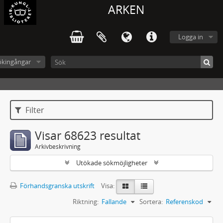
ARKEN
Logga in
ökingångar
Filter
Visar 68623 resultat
Arkivbeskrivning
Utökade sökmöjligheter
Förhandsgranska utskrift
Visa:
Riktning:
Fallande
Sortera:
Referenskod