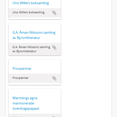
Uno Willers boksamling
Uno Willers boksamling
G.A. Åman-Nilssons samling
av Byronlitteratur
G.A. Åman-Nilssons samling
av Byronlitteratur
Provpärmar
Provpärmar
Wärmlings egna
marmorerade
överdragspapper