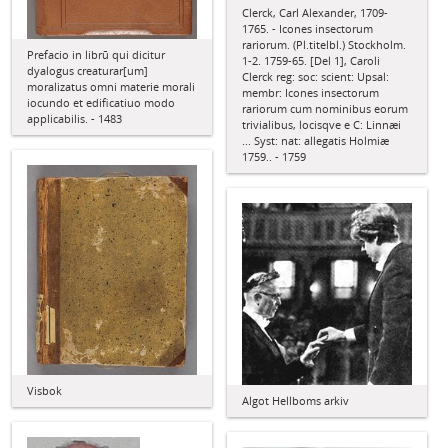
Clerck, Carl Alexander, 1709-
1765. - Icones insectorum
rariorum. (Pl.titelbl.) Stockholm.
Prefacio in librū qui dicitur
1-2. 1759-65. [Del 1], Caroli
dyalogus creaturar[um]
Clerck reg: soc: scient: Upsal:
moralizatus omni materie morali
membr: Icones insectorum
iocundo et edificatiuo modo
rariorum cum nominibus eorum
applicabilis. - 1483
trivialibus, locisqve e C: Linnæi
... Syst: nat: allegatis Holmiæ
1759.. - 1759
Visbok
Algot Hellboms arkiv