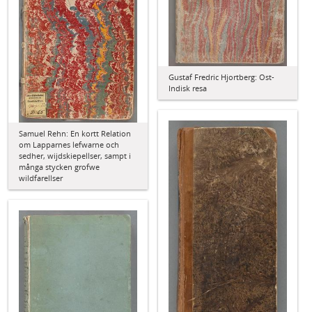
Gustaf Fredric Hjortberg: Ost-
Indisk resa
Samuel Rehn: En kortt Relation
om Lapparnes lefwarne och
sedher, wijdskiepellser, sampt i
många stycken grofwe
wildfarellser