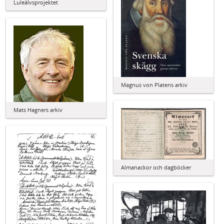
Luleälvsprojektet
Magnus von Platens arkiv
Mats Hagners arkiv
Almanackor och dagböcker