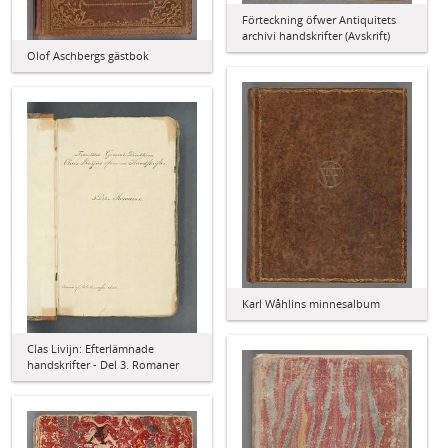
Förteckning öfwer Antiquitets
archivi handskrifter (Avskrift)
Olof Aschbergs gästbok
Karl Wåhlins minnesalbum
Clas Livijn: Efterlämnade
handskrifter - Del 3. Romaner