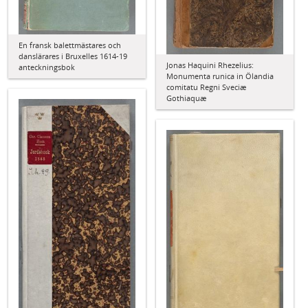
En fransk balettmästares och
danslärares i Bruxelles 1614-19
Jonas Haquini Rhezelius:
anteckningsbok
Monumenta runica in Ölandia
comitatu Regni Sveciæ
Gothiaquæ