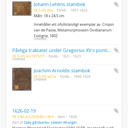
Johann Lehlins stambok
SE S-HS Il2a
Fonds
1607-1623
Mått: 18 x 24,5 cm
Innehåller ett ofullständigt exemplar av: Crispin
van de Passe, Metamorphoseon Ovidianarum :
Cologne, 1602
Untitled
Påvliga traktater under Gregorius XV:s pontifikat. Instruttione a nuntio Massimi etc. etc. 1 volym fol. i helpergamentband köpt av J. G. Sparwenfeld i Madrid 6 maj 1690
SE S-HS Acc1975/77
Fonds
1621 - 1623
Untitled
Joachim Arnoldis stambok
SE S-HS Ia21a
Fonds
1606-1624
Untitled
1626-02-19
SE S-Ro Acc2020/65:1:M:4
Item
1626
Part of
Säby gårdsarkiv: släkten Wrangel
Herman Wrangel till Skokloster (1684-1643), morgongåva till