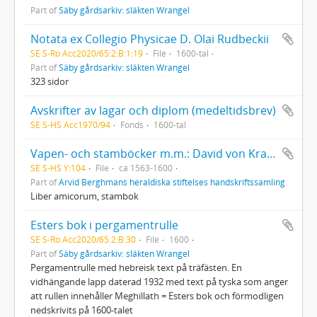
Part of
Säby gårdsarkiv: släkten Wrangel
Notata ex Collegio Physicae D. Olai Rudbeckii
SE S-Ro Acc2020/65:2:B:1:19
File
1600-tal
Part of
Säby gårdsarkiv: släkten Wrangel
323 sidor
Avskrifter av lagar och diplom (medeltidsbrev)
SE S-HS Acc1970/94
Fonds
1600-tal
Vapen- och stamböcker m.m.: David von Krackau
SE S-HS Y:104
File
ca 1563-1600
Part of
Arvid Berghmans heraldiska stiftelses handskriftssamling
Liber amicorum, stambok
Esters bok i pergamentrulle
SE S-Ro Acc2020/65:2:B:30
File
1600
Part of
Säby gårdsarkiv: släkten Wrangel
Pergamentrulle med hebreisk text på träfästen. En
vidhängande lapp daterad 1932 med text på tyska som anger
att rullen innehåller Meghillath = Esters bok och förmodligen
nedskrivits på 1600-talet