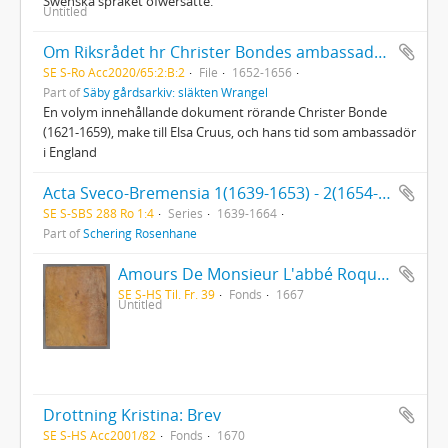
Swenska språket öfwersatte.
Untitled
Om Riksrådet hr Christer Bondes ambassade till England
SE S-Ro Acc2020/65:2:B:2
File
1652-1656
Part of
Säby gårdsarkiv: släkten Wrangel
En volym innehållande dokument rörande Christer Bonde
(1621-1659), make till Elsa Cruus, och hans tid som ambassadör
i England
Acta Sveco-Bremensia 1(1639-1653) - 2(1654-1664)
SE S-SBS 288 Ro 1:4
Series
1639-1664
Part of
Schering Rosenhane
Amours De Monsieur L'abbé Roquette avec Mademoiselle de Montauzier par Monsieur L'abbé Le Camus 1667
SE S-HS Til. Fr. 39
Fonds
1667
Untitled
Drottning Kristina: Brev
SE S-HS Acc2001/82
Fonds
1670