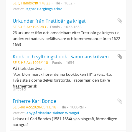
SE Q Handskrift 178:23
File
1652
Part of
Ragnar Berglings arkiv
Urkunder från Trettioåriga kriget
SE S-HS Acc1963/83
Fonds
1622-1653
26 urkunder från och omedelbart efter Trettioåriga krigets tid,
undertecknade av befälhavare och kommendanter åren 1622-
1653
Kook- och syltningsbook : Sammanskrifwen af min Sahlig Fader, Olof Biörnmarck
SE S-HS Acc1996/110
Fonds
1654
På titelsidan även:
"Abr. Biörnmarck hörer denna kookboken till". 276 s., 4:o.
Två sista sidorna delvis förstörda. Träpärmar, den bakre
fragmentarisk
Untitled
Friherre Karl Bonde
SE S-Ro Acc2020/65:1:E:18
File
1600-tal
Part of
Säby gårdsarkiv: släkten Wrangel
Utkast till Carl Bondes (1581-1654) självbiografi, förmodligen
autograf