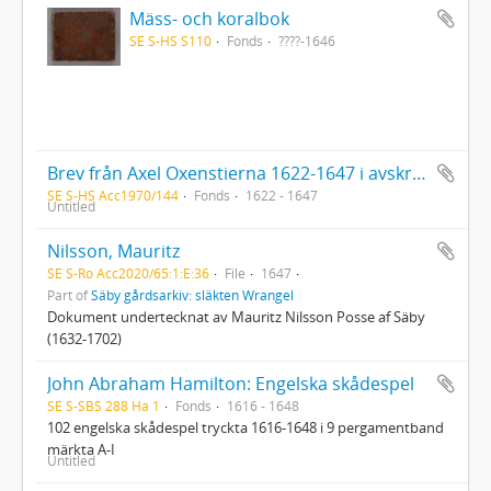
Mäss- och koralbok
SE S-HS S110
Fonds
????-1646
Brev från Axel Oxenstierna 1622-1647 i avskrifter av J. A. Stochau för N. R. Brocmans räkning
SE S-HS Acc1970/144
Fonds
1622 - 1647
Untitled
Nilsson, Mauritz
SE S-Ro Acc2020/65:1:E:36
File
1647
Part of
Säby gårdsarkiv: släkten Wrangel
Dokument undertecknat av Mauritz Nilsson Posse af Säby
(1632-1702)
John Abraham Hamilton: Engelska skådespel
SE S-SBS 288 Ha 1
Fonds
1616 - 1648
102 engelska skådespel tryckta 1616-1648 i 9 pergamentband
märkta A-I
Untitled