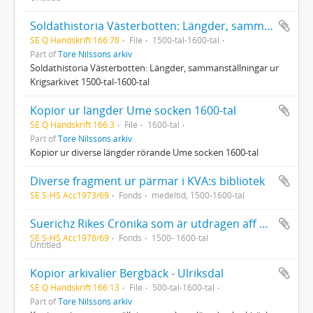
Soldathistoria Västerbotten: Längder, sammanställningar ur Krigsarkivet
SE Q Handskrift 166:78
File
1500-tal-1600-tal
Part of
Tore Nilssons arkiv
Soldathistoria Västerbotten: Längder, sammanställningar ur
Krigsarkivet 1500-tal-1600-tal
Kopior ur längder Ume socken 1600-tal
SE Q Handskrift 166:3
File
1600-tal
Part of
Tore Nilssons arkiv
Kopior ur diverse längder rörande Ume socken 1600-tal
Diverse fragment ur pärmar i KVA:s bibliotek
SE S-HS Acc1973/69
Fonds
medeltid, 1500-1600-tal
Suerichz Rikes Crönika som är utdragen aff gamble M. Oluff; En kort Crönika aff gamall heden hosz stelt på rim, wtdragen aff gamble Suerigis Crönika; Konung Göstaffz Crönika; Fem register över konungar med mera; Epitaphium regis Magni Ladelåås; Konung Christians dagtingan och stadsfästelsebrev; Kopia av brev från heliga Birgitta
SE S-HS Acc1978/69
Fonds
1500- 1600-tal
Untitled
Kopior arkivalier Bergbäck - Ulriksdal
SE Q Handskrift 166:13
File
500-tal-1600-tal
Part of
Tore Nilssons arkiv