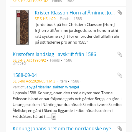
SE S-HS Acc1995/102
Fonds
1582
Krister Klasson Horn af Åminne: Jordebok
SE S-HS Ih29
Fonds
1585
"Jorde-book på her Christiern Claesson [Horn]
frijherre till Åminne jordegods, som honom uthi
rätt syskerne skijfft för en broder dell tillfallin ähr
på sitt faderne pro anno 1585"
Kristofers landslag i avskrift från 1586
SE S-HS Acc1990/92
Fonds
1586
Untitled
1588-09-04
SE S-Ro Acc2020/65:1:M:3
Item
1588
Part of
Säby gårdsarkiv: släkten Wrangel
Uppsala 1588. Konung Johan den tredje byter med Tönne
Eriksson bland annat följande gods och gårdar Berga, en gård i
Ununge socken i Närdinghundra härad; Skedbo kvarn; Skedbo
Ålefiske; en gård i Skedbo liggande i Edbo härads socken i
Frödsåkers härad (...
...
»
Konung Johans bref om the norrländske nye städers seglatie