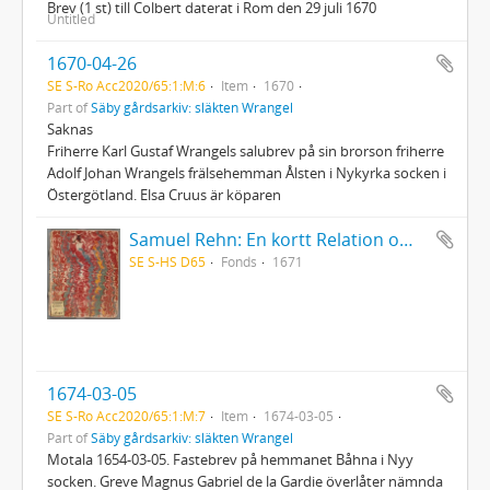
Brev (1 st) till Colbert daterat i Rom den 29 juli 1670
Untitled
1670-04-26
SE S-Ro Acc2020/65:1:M:6
Item
1670
Part of
Säby gårdsarkiv: släkten Wrangel
Saknas
Friherre Karl Gustaf Wrangels salubrev på sin brorson friherre
Adolf Johan Wrangels frälsehemman Ålsten i Nykyrka socken i
Östergötland. Elsa Cruus är köparen
Samuel Rehn: En kortt Relation om Lapparnes lefwarne och sedher, wijdskiepellser, sampt i många stycken grofwe wildfarellser
SE S-HS D65
Fonds
1671
1674-03-05
SE S-Ro Acc2020/65:1:M:7
Item
1674-03-05
Part of
Säby gårdsarkiv: släkten Wrangel
Motala 1654-03-05. Fastebrev på hemmanet Båhna i Nyy
socken. Greve Magnus Gabriel de la Gardie överlåter nämnda