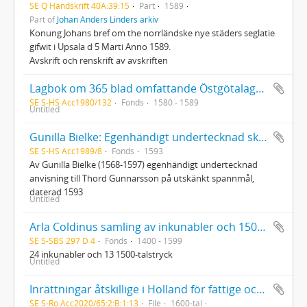
SE Q Handskrift 40A:39:15
Part
1589
Part of
Johan Anders Linders arkiv
Konung Johans bref om the norrländske nye städers seglatie
gifwit i Upsala d 5 Marti Anno 1589.
Avskrift och renskrift av avskriften
Lagbok om 365 blad omfattande Östgötalagens kyrkobalk, Upplandslagens kyrkobalk, Kristoffers landslag, Magnus Erikssons stadslag, Konung Gustafs gårdsrätt, Erik Sparres inlaga om arvtak, Olaus Petris Domarregler med mera
SE S-HS Acc1980/132
Fonds
1580 - 1589
Untitled
Gunilla Bielke: Egenhändigt undertecknad skrivelse
SE S-HS Acc1989/8
Fonds
1593
Av Gunilla Bielke (1568-1597) egenhändigt undertecknad
anvisning till Thord Gunnarsson på utskänkt spannmål,
daterad 1593
Untitled
Arla Coldinus samling av inkunabler och 1500-talstryck
SE S-SBS 297 D 4
Fonds
1400 - 1599
24 inkunabler och 13 1500-talstryck
Untitled
Inrättningar åtskillige i Holland för fattige och sjuke jemte Ius Publicum Amsterdamense
SE S-Ro Acc2020/65:2:B:1:13
File
1600-tal