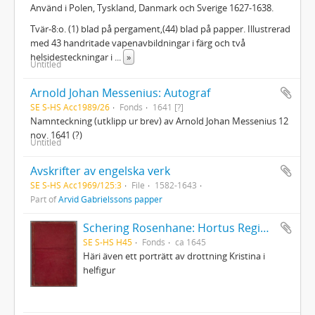
Använd i Polen, Tyskland, Danmark och Sverige 1627-1638.
Tvär-8:o. (1) blad på pergament,(44) blad på papper. Illustrerad
med 43 handritade vapenavbildningar i färg och två
helsidesteckningar i
...
»
Untitled
Arnold Johan Messenius: Autograf
SE S-HS Acc1989/26
Fonds
1641 [?]
Namnteckning (utklipp ur brev) av Arnold Johan Messenius 12
nov. 1641 (?)
Untitled
Avskrifter av engelska verk
SE S-HS Acc1969/125:3
File
1582-1643
Part of
Arvid Gabrielssons papper
Schering Rosenhane: Hortus Regius - Drottning Christinas stamträd med emblemata politica
SE S-HS H45
Fonds
ca 1645
Häri även ett porträtt av drottning Kristina i
helfigur