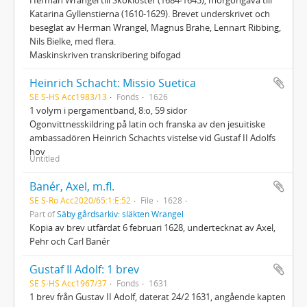
Katarina Gyllenstierna (1610-1629). Brevet underskrivet och
beseglat av Herman Wrangel, Magnus Brahe, Lennart Ribbing,
Nils Bielke, med flera.
Maskinskriven transkribering bifogad
Heinrich Schacht: Missio Suetica
SE S-HS Acc1983/13
Fonds
1626
1 volym i pergamentband, 8:o, 59 sidor
Ögonvittnesskildring på latin och franska av den jesuitiske
ambassadören Heinrich Schachts vistelse vid Gustaf II Adolfs
hov
Untitled
Banér, Axel, m.fl.
SE S-Ro Acc2020/65:1:E:52
File
1628
Part of
Säby gårdsarkiv: släkten Wrangel
Kopia av brev utfärdat 6 februari 1628, undertecknat av Axel,
Pehr och Carl Banér
Gustaf II Adolf: 1 brev
SE S-HS Acc1967/37
Fonds
1631
1 brev från Gustav II Adolf, daterat 24/2 1631, angående kapten