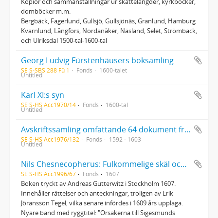
Kopior och sammanställningar ur skattelängder, kyrkböcker,
domböcker m.m.
Bergbäck, Fagerlund, Gullsjö, Gullsjönäs, Granlund, Hamburg
Kvarnlund, Långfors, Nordanåker, Näsland, Selet, Strömbäck,
och Ulriksdal 1500-tal-1600-tal
Georg Ludvig Fürstenhäusers boksamling
SE S-SBS 288 Fü 1
Fonds
1600-talet
Untitled
Karl XI:s syn
SE S-HS Acc1970/14
Fonds
1600-tal
Untitled
Avskriftssamling omfattande 64 dokument från 1592-1603
SE S-HS Acc1976/132
Fonds
1592 - 1603
Untitled
Nils Chesnecopherus: Fulkommelige skäl och rättmätige orsaker, så och sanfärdige berättelser, hwarföre samptlige Sweriges rijkes ständer hafwe medh all fogh och rätt afsagdt konung Sigismundum ...
SE S-HS Acc1996/67
Fonds
1607
Boken tryckt av Andreas Gutterwitz i Stockholm 1607.
Innehåller rättelser och anteckningar, troligen av Erik
Jöransson Tegel, vilka senare infördes i 1609 års upplaga.
Nyare band med ryggtitel: "Orsakerna till Sigesmunds