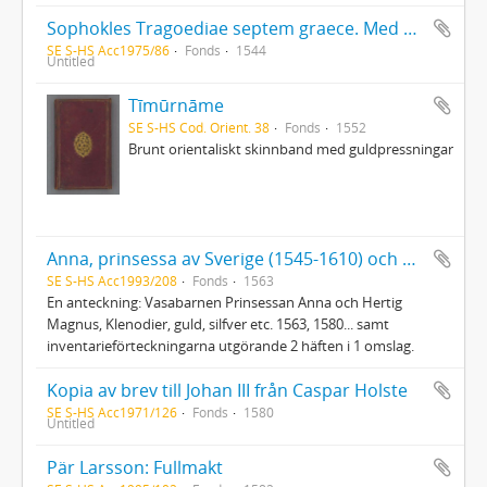
Sophokles Tragoediae septem graece. Med anteckningar av riksrådet Jöran Bengtsson Gylta (d. 1561), vars namnteckning också finns på titelbladet
SE S-HS Acc1975/86
Fonds
1544
Untitled
Tīmūrnāme
SE S-HS Cod. Orient. 38
Fonds
1552
Brunt orientaliskt skinnband med guldpressningar
Anna, prinsessa av Sverige (1545-1610) och Magnus, hertig (1542-1595) : Förteckningar över inventarier
SE S-HS Acc1993/208
Fonds
1563
En anteckning: Vasabarnen Prinsessan Anna och Hertig
Magnus, Klenodier, guld, silfver etc. 1563, 1580... samt
inventarieförteckningarna utgörande 2 häften i 1 omslag.
Kopia av brev till Johan III från Caspar Holste
SE S-HS Acc1971/126
Fonds
1580
Untitled
Pär Larsson: Fullmakt