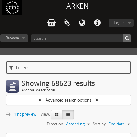
ARKEN
Log in
Browse
Filters
Showing 68623 results
Archival description
Advanced search options
Print preview
View:
Direction:
Ascending
Sort by:
End date