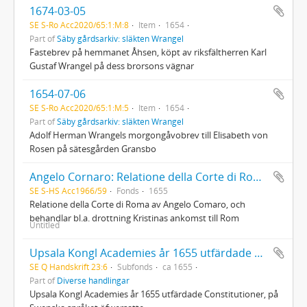
1674-03-05
SE S-Ro Acc2020/65:1:M:8
Item
1654
Part of
Säby gårdsarkiv: släkten Wrangel
Fastebrev på hemmanet Åhsen, köpt av riksfältherren Karl
Gustaf Wrangel på dess brorsons vägnar
1654-07-06
SE S-Ro Acc2020/65:1:M:5
Item
1654
Part of
Säby gårdsarkiv: släkten Wrangel
Adolf Herman Wrangels morgongåvobrev till Elisabeth von
Rosen på sätesgården Gransbo
Angelo Cornaro: Relatione della Corte di Roma
SE S-HS Acc1966/59
Fonds
1655
Relatione della Corte di Roma av Angelo Comaro, och
behandlar bl.a. drottning Kristinas ankomst till Rom
Untitled
Upsala Kongl Academies år 1655 utfärdade Constitutioner
SE Q Handskrift 23:6
Subfonds
ca 1655
Part of
Diverse handlingar
Upsala Kongl Academies år 1655 utfärdade Constitutioner, på