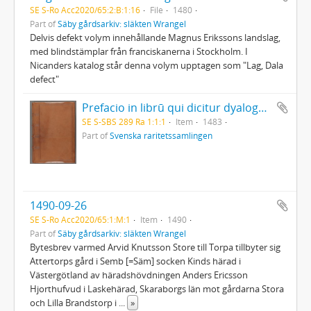
SE S-Ro Acc2020/65:2:B:1:16
File
1480
Part of
Säby gårdsarkiv: släkten Wrangel
Delvis defekt volym innehållande Magnus Erikssons landslag,
med blindstämplar från franciskanerna i Stockholm. I
Nicanders katalog står denna volym upptagen som "Lag, Dala
defect"
Prefacio in librū qui dicitur dyalogus creaturar[um] moralizatus omni materie morali iocundo et edificatiuo modo applicabilis. - 1483
SE S-SBS 289 Ra 1:1:1
Item
1483
Part of
Svenska raritetssamlingen
1490-09-26
SE S-Ro Acc2020/65:1:M:1
Item
1490
Part of
Säby gårdsarkiv: släkten Wrangel
Bytesbrev varmed Arvid Knutsson Store till Torpa tillbyter sig
Attertorps gård i Semb [=Säm] socken Kinds härad i
Västergötland av häradshövdningen Anders Ericsson
Hjorthufvud i Laskehärad, Skaraborgs län mot gårdarna Stora
och Lilla Brandstorp i
...
»