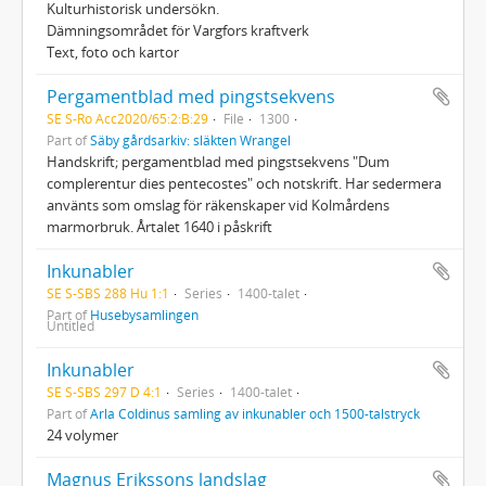
Kulturhistorisk undersökn.
Dämningsområdet för Vargfors kraftverk
Text, foto och kartor
Pergamentblad med pingstsekvens
SE S-Ro Acc2020/65:2:B:29
File
1300
Part of
Säby gårdsarkiv: släkten Wrangel
Handskrift; pergamentblad med pingstsekvens "Dum
complerentur dies pentecostes" och notskrift. Har sedermera
använts som omslag för räkenskaper vid Kolmårdens
marmorbruk. Årtalet 1640 i påskrift
Inkunabler
SE S-SBS 288 Hu 1:1
Series
1400-talet
Part of
Husebysamlingen
Untitled
Inkunabler
SE S-SBS 297 D 4:1
Series
1400-talet
Part of
Arla Coldinus samling av inkunabler och 1500-talstryck
24 volymer
Magnus Erikssons landslag