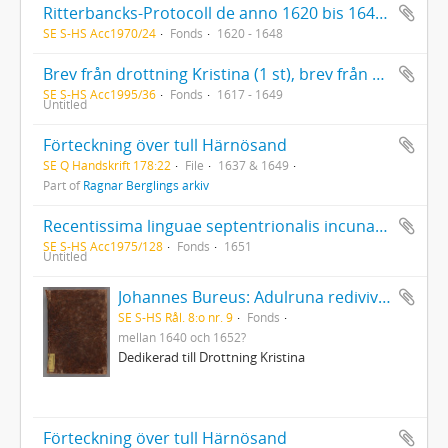
Ritterbancks-Protocoll de anno 1620 bis 1648 sammanbundet med Die dreijmahl gehaltene Curländische Ritterbänke von anno 1620, 1631 und 1634
SE S-HS Acc1970/24
Fonds
1620 - 1648
Brev från drottning Kristina (1 st), brev från Axel Oxenstierna (1 st). Kopior ur spanskt arkiv.
SE S-HS Acc1995/36
Fonds
1617 - 1649
Untitled
Förteckning över tull Härnösand
SE Q Handskrift 178:22
File
1637 & 1649
Part of
Ragnar Berglings arkiv
Recentissima linguae septentrionalis incunabula id est grammaticae islandicae rudimenta av Runólfur Jónsson med Georg Stiernhielms understrykningar och anteckningar
SE S-HS Acc1975/128
Fonds
1651
Untitled
Johannes Bureus: Adulruna rediviva seu sapientia Sveorum veterum de mysteriis alphabeti trium coronarum regni Fulkandiarum seu Svethiae antiquissimae
SE S-HS Rål. 8:o nr. 9
Fonds
mellan 1640 och 1652?
Dedikerad till Drottning Kristina
Förteckning över tull Härnösand