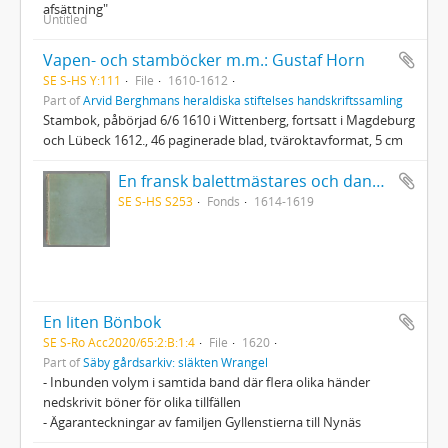
afsättning"
Untitled
Vapen- och stamböcker m.m.: Gustaf Horn
SE S-HS Y:111
File
1610-1612
Part of
Arvid Berghmans heraldiska stiftelses handskriftssamling
Stambok, påbörjad 6/6 1610 i Wittenberg, fortsatt i Magdeburg
och Lübeck 1612., 46 paginerade blad, tväroktavformat, 5 cm
En fransk balettmästares och danslärares i Bruxelles 1614-19 anteckningsbok
SE S-HS S253
Fonds
1614-1619
En liten Bönbok
SE S-Ro Acc2020/65:2:B:1:4
File
1620
Part of
Säby gårdsarkiv: släkten Wrangel
- Inbunden volym i samtida band där flera olika händer
nedskrivit böner för olika tillfällen
- Ägaranteckningar av familjen Gyllenstierna till Nynäs