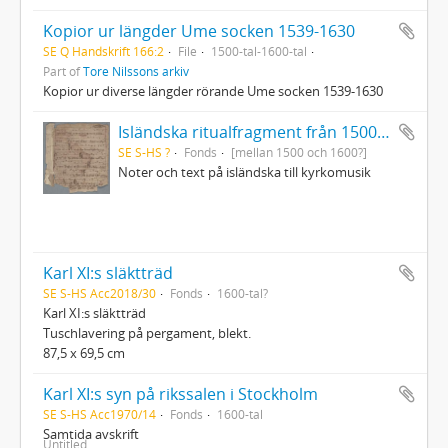
Kopior ur längder Ume socken 1539-1630
SE Q Handskrift 166:2
File
1500-tal-1600-tal
Part of
Tore Nilssons arkiv
Kopior ur diverse längder rörande Ume socken 1539-1630
Isländska ritualfragment från 1500-talet
SE S-HS ?
Fonds
[mellan 1500 och 1600?]
Noter och text på isländska till kyrkomusik
Karl XI:s släktträd
SE S-HS Acc2018/30
Fonds
1600-tal?
Karl XI:s släktträd
Tuschlavering på pergament, blekt.
87,5 x 69,5 cm
Karl XI:s syn på rikssalen i Stockholm
SE S-HS Acc1970/14
Fonds
1600-tal
Samtida avskrift
Untitled