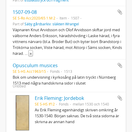
1507-09-08
SE S-Ro Acc2020/65:1:M:2
Item
1507
Part of
Säby gårdsarkiv: släkten Wrangel
Väpnaren Knut Arvidsson och Olof Arvidsson skiftar jord med
välborne Anders Eriksson, häradshövding i Laske härad, i fyra
vittnens närvaro (bl.a. Broder But) och byter bort Brandstorp i
Trökörna socken, Viste härad, mot Attorp i Säms socken, Kinds
härad.
...
»
Opusculum musices
SE S-HS Acc1963/15
Fonds
1513
Bok om undervisning i kyrkosång på latin tryckt i Nürnberg
1513 med några handskrivna sidor i slutet
Untitled
Erik Fleming: Jordebok
SE S-HS If12
Fonds
mellan 1530 och 1540
Av Erik Fleming egenhändigt skriven omkring år
1530-1540. Början saknas. De två sista sidorna är
skrivna av annan hand