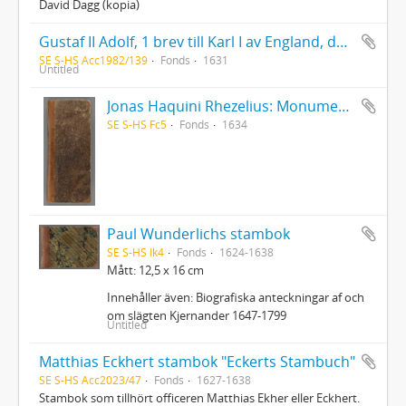
David Dagg (kopia)
Gustaf II Adolf, 1 brev till Karl I av England, dat. 13/9 1631 (kopia av original i The Samuel Hartlib Archives, univ. bibl. i Sheffield, England)
SE S-HS Acc1982/139
Fonds
1631
Untitled
Jonas Haquini Rhezelius: Monumenta runica in Ölandia comitatu Regni Sveciæ Gothiaquæ
SE S-HS Fc5
Fonds
1634
Paul Wunderlichs stambok
SE S-HS Ik4
Fonds
1624-1638
Mått: 12,5 x 16 cm
Innehåller även: Biografiska anteckningar af och
om slägten Kjernander 1647-1799
Untitled
Matthias Eckhert stambok "Eckerts Stambuch"
SE S-HS Acc2023/47
Fonds
1627-1638
Stambok som tillhört officeren Matthias Ekher eller Eckhert.