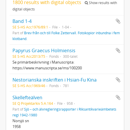
1800 results with digital objects
Show results with
digital objects
Band 1-4
SE S-HS Acc1976/89:1
File
1-04
Part of
Brev från och till Folke Zettervall. Fotokopior inbundna i fem
klotband.
Papyrus Graecus Holmiensis
SE S-HS Acc2013/75
Fonds
300-talet
Se primärbeskrivning i Manuscripta:
https://www.manuscripta.se/ms/100200
Nestorianska inskriften i Hsian-Fu Kina
SE S-HS Acc1969/46
Fonds
781
Skellefteälven
SE Q Projektarkiv 5:A:164
File
958
Part of
Sjö – och älvregleringsrapporter i Riksantikvarieämbetets
regi 1942-1980
Norsjö sn
1958