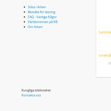
Söka i Arken
Beställa för läsning
FAQ - Vanliga frågor
Världsminnen på KB
Om Arken
Samma
Innehål
O
Kungliga biblioteket
Kontakta oss