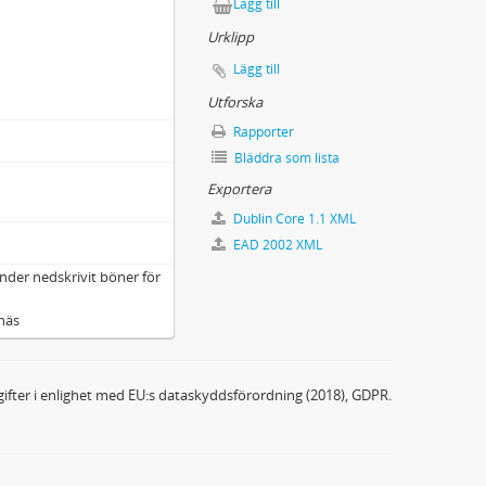
Lägg till
am Ecclesiasticam
Urklipp
Lägg till
Utforska
Rapporter
Bläddra som lista
Exportera
Dublin Core 1.1 XML
err Baron och Landshöfdingen Gustaf Rålambs derwid författade Betänkiande
EAD 2002 XML
an adeln och gemene man i republicerna Athén och Rom
nder nedskrivit böner för
ynäs
man
nde och Tankar angående Ministerium Irregentorum jämte herr Pastorens deruppå afgifne Swar och Utlåtande
ifter i enlighet med EU:s dataskyddsförordning (2018), GDPR.
n Abteilungen