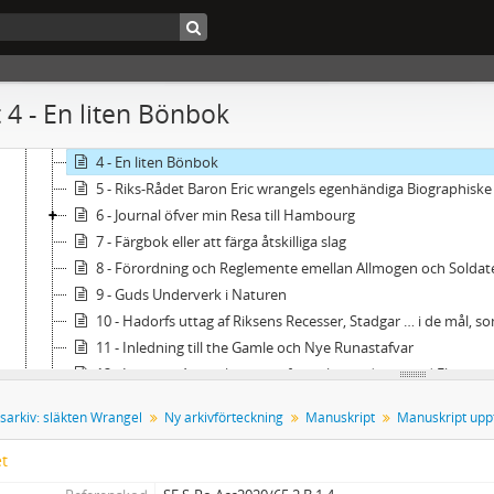
A - Brev
B - Manuskript
1 - Manuskript upptagna i Karl August Nicanders handskrivna ka
1 - Artillerie Vetenskapen
 4 - En liten Bönbok
2 - Berättelse om Torneå Lappmark på Kong. Majts befallning
3 - Cedersparres Memorial till Consistorium Civitatis i Stock
4 - En liten Bönbok
5 - Riks-Rådet Baron Eric wrangels egenhändiga Biographiske
6 - Journal öfver min Resa till Hambourg
7 - Färgbok eller att färga åtskilliga slag
8 - Förordning och Reglemente emellan Allmogen och Soldate
9 - Guds Underverk i Naturen
10 - Hadorfs uttag af Riksens Recesser, Stadgar … i de mål, s
11 - Inledning till the Gamle och Nye Runastafvar
12 - Interims Anmärkningar öfwer alt hwad som wid Ekebergs Sätergårds Uthushål
13 - Inrättningar åtskillige i Holland för fattige och sjuke 
sarkiv: släkten Wrangel
Ny arkivförteckning
Manuskript
14 - Instruction för Landshöfdingar af år 1723
15 - Sveriges Rikes nu warande Stat beskrefven af Magist. Mar
et
16 - Magnus Erikssons landslag