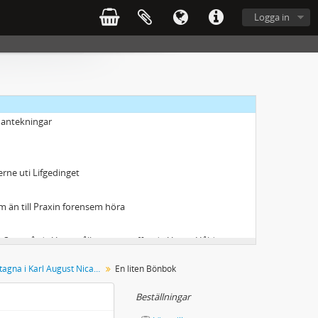
Logga in
talog
 af von Quist och Helant
holm
 antekningar
rne uti Lifgedinget
om än till Praxin forensem höra
lning, beträffande Uthus-Håldningen, kommer at i ackt-tagas och efterföljas
jemte Ius Publicum Amsterdamense
Manuskript upptagna i Karl August Nicanders handskrivna katalog
En liten Bönbok
t. Kamecker uti thess Privata Collegio 1731
Beställningar