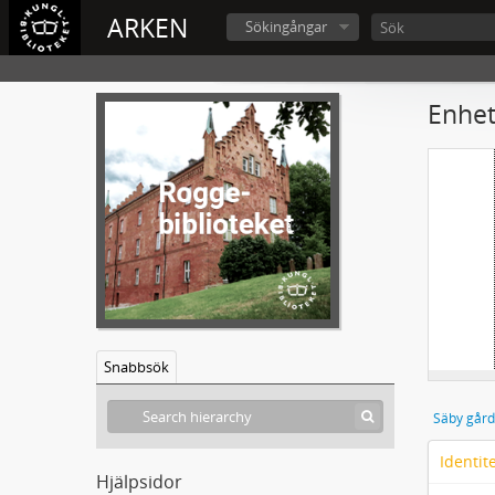
ARKEN
Sökingångar
Enhet
Snabbsök
Säby gård
Identit
Hjälpsidor