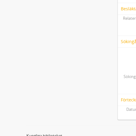
Besläkt
Relater
Söking
Söking
Förteck
Datum
Kungliga biblioteket