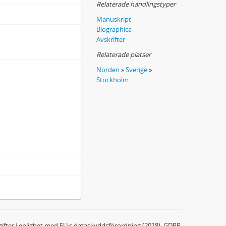
Relaterade handlingstyper
Manuskript
Biographica
Avskrifter
Relaterade platser
Norden
»
Sverige
»
Stockholm
ifter i enlighet med EU:s dataskyddsförordning (2018), GDPR.