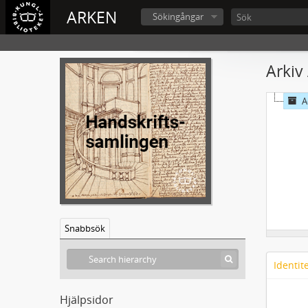
ARKEN
Sökingångar
Arkiv
A
Snabbsök
Identit
Hjälpsidor