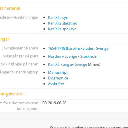
at material
ade arkivbeskrivningar
Karl XI:s syn
Karl XI:s släktträd
Karl XI:s spöksyn
ångar
Sökingångar på ämne
1654-1718 (karolinska tiden, Sverige)
Sökingångar på plats
Norden
»
Sverige
»
Stockholm
Sökingångar på namn
Karl XI, kung av Sverige
(Ämne)
ångar för handlingstyp
Manuskript
Biographica
Avskrifter
ningskontroll
 för tillkomst revision
FÖ 2019-06-26
borttagande
Kungliga biblioteket hanterar dina personuppg