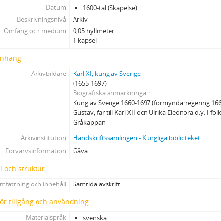
Datum
1600-tal (Skapelse)
Beskrivningsnivå
Arkiv
Omfång och medium
0,05 hyllmeter
1 kapsel
nhang
Arkivbildare
Karl XI, kung av Sverige
(1655-1697)
Biografiska anmärkningar
Kung av Sverige 1660-1697 (förmyndarregering 1660-
Gustav, far till Karl XII och Ulrika Eleonora d.y. I f
Gråkappan
Arkivinstitution
Handskriftssamlingen - Kungliga biblioteket
Förvärvsinformation
Gåva
l och struktur
mfattning och innehåll
Samtida avskrift
 för tillgång och användning
Materialspråk
svenska