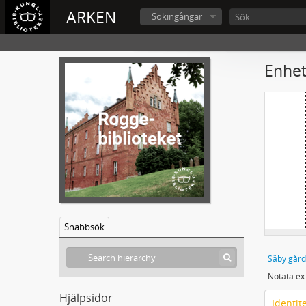
ARKEN
Sökingångar
Enhet
Snabbsök
Säby gård
Hjälpsidor
Identit