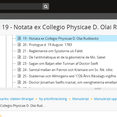
13 - Inrättningar åtskillige i Holland för fattige och sjuke 
14 - Instruction för Landshöfdingar af år 1723
15 - Sveriges Rikes nu warande Stat beskrefven af Magist. Mar
16 - Magnus Erikssons landslag
 19 - Notata ex Collegio Physicae D. Olai 
17 - Ius Publicum Svecanum och Inledning till Iuris Prudenti
18 - Nehrmans Annotata ad Ius Publ. Svec.
19 - Notata ex Collegio Physicae D. Olai Rudbeckii
20 - Prologue d. 19 August. 1783
21 - Reglemente om Sysslorne uti Fäldt
22 - De l'arithmétique et de la géometrie de Mo. Sabel
23 - Sagan om Baljan eller Tunnan af Doctor Swift
24 - Samtal mellan en Patriot och Krämare om Sv. Rik. tillst.
25 - Städernas och Allmogens wid 1726 Åhrs Riksdags ingifne besvär, sampt h
26 - Doctor Jonathan Swifts tractat, om oenigheterna emell
27 - Syntaxis Latina
28 - Tal, hollit af Lagmannen Baron Eric Wrangel
sarkiv: släkten Wrangel
Ny arkivförteckning
Manuskript
29 - Betänkande om ogudaktiga lärare lemnad af Johan Tell
Notata ex Collegio Physicae D. Olai Rudbeckii
30 - Verendi Consistorii Stockholmensis uppå Pastorens herr Magister Erici Tollstadii begäran lemnade Yttra
31 - Några Regler och Punter angående Masmästare sysslan
et