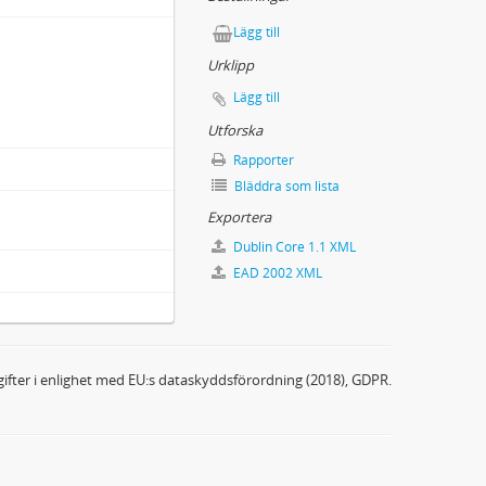
n Abteilungen
Lägg till
Urklipp
Lägg till
Utforska
Rapporter
Bläddra som lista
Exportera
 XII:tes Graf
Dublin Core 1.1 XML
EAD 2002 XML
58 utgifne Afhandling om Aspö Runsten
ifter i enlighet med EU:s dataskyddsförordning (2018), GDPR.