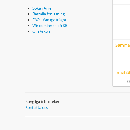
Söka i Arken
Beställa för läsning
FAQ - Vanliga frågor
Världsminnen på KB
Om Arken
Samma
Innehål
O
Kungliga biblioteket
Kontakta oss