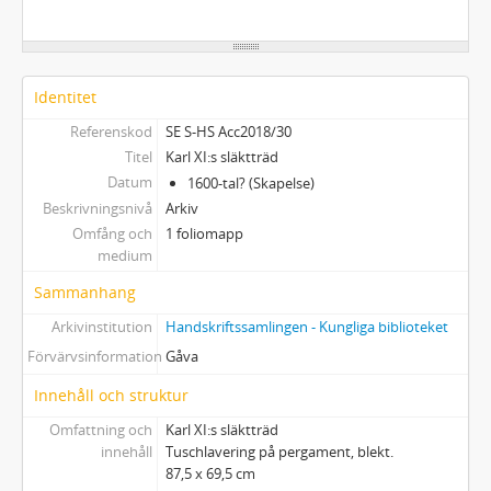
Identitet
Referenskod
SE S-HS Acc2018/30
Titel
Karl XI:s släktträd
Datum
1600-tal? (Skapelse)
Beskrivningsnivå
Arkiv
Omfång och
1 foliomapp
medium
Sammanhang
Arkivinstitution
Handskriftssamlingen - Kungliga biblioteket
Förvärvsinformation
Gåva
Innehåll och struktur
Omfattning och
Karl XI:s släktträd
innehåll
Tuschlavering på pergament, blekt.
87,5 x 69,5 cm