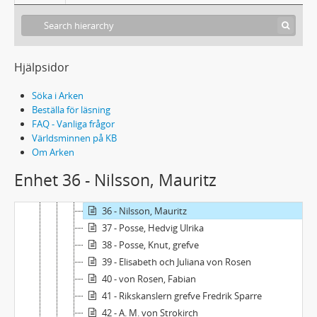
24 - Färling, löjtnant
25 - Landshöfdingen Samuel Jacob Gyllenadler
26 - Gyllenstierna
27 - Insulin
Hjälpsidor
28 - Klingspor, C.G.
29 - Klingspor
Söka i Arken
30 - Grefve Lewenhaupt, Charles Emil
Beställa för läsning
FAQ - Vanliga frågor
31 - Lindenbaum, Karl
Världsminnen på KB
32 - Lovisa Ulrica
Om Arken
33 - Mahoumette, Sultan
Enhet 36 - Nilsson, Mauritz
34 - Meuhrman, Hedvig Eleonora
35 - Möllersvärd, C.H.
36 - Nilsson, Mauritz
37 - Posse, Hedvig Ulrika
38 - Posse, Knut, grefve
39 - Elisabeth och Juliana von Rosen
40 - von Rosen, Fabian
41 - Rikskanslern grefve Fredrik Sparre
42 - A. M. von Strokirch