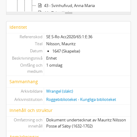
43 - Svinhufvud, Anna Maria
44 - Telin, Karl
45 - Tham, H,
Identitet
46 - Thunberg, Jonas m.fl.
47 - Fru Thydén, Hedvig född Widberg
Referenskod
SE S-Ro Acc2020/65:1:E:36
48 - Welin
Titel
Nilsson, Mauritz
49 - Wåhlander, Conrad
Datum
1647 (Skapelse)
50 - Zander
Beskrivningsnivå
Enhet
51 - Bagge, Pehr
Omfång och
1 omslag
medium
52 - Banér, Axel, m.fl.
53 - Hedvig Kristina Cruus
Sammanhang
54 - Dücker, Karl Gustaf
Arkivbildare
Wrangel (släkt)
55 - von Engelbrechten
Arkivinstitution
Roggebiblioteket - Kungliga biblioteket
56 - Fleming, Elsa Ebba
57 - Presidenten friherre Erik Fleming
Innehåll och struktur
58 - Fougt, Henrik
Omfattning och
Dokument undertecknat av Mauritz Nilsson
59 - Otto von Hirscheit
innehåll
Posse af Säby (1632-1702)
60 - Hjulhammar, G.A.
Anmärkningar