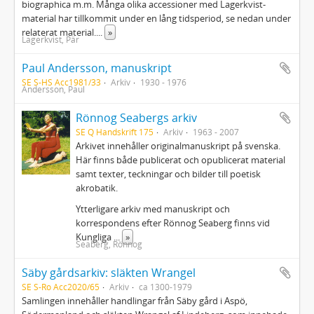
biographica m.m. Många olika accessioner med Lagerkvist-
material har tillkommit under en lång tidsperiod, se nedan under
relaterat material.
...
»
Lagerkvist, Pär
Paul Andersson, manuskript
SE S-HS Acc1981/33
Arkiv
1930 - 1976
Andersson, Paul
Rönnog Seabergs arkiv
SE Q Handskrift 175
Arkiv
1963 - 2007
Arkivet innehåller originalmanuskript på svenska.
Här finns både publicerat och opublicerat material
samt texter, teckningar och bilder till poetisk
akrobatik.
Ytterligare arkiv med manuskript och
korrespondens efter Rönnog Seaberg finns vid
Kungliga
...
»
Seaberg, Rönnog
Säby gårdsarkiv: släkten Wrangel
SE S-Ro Acc2020/65
Arkiv
ca 1300-1979
Samlingen innehåller handlingar från Säby gård i Aspö,