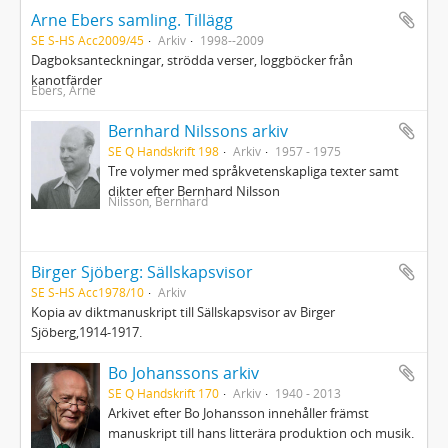
Arne Ebers samling. Tillägg
SE S-HS Acc2009/45
Arkiv
1998--2009
Dagboksanteckningar, strödda verser, loggböcker från
kanotfärder
Ebers, Arne
Bernhard Nilssons arkiv
SE Q Handskrift 198
Arkiv
1957 - 1975
Tre volymer med språkvetenskapliga texter samt
dikter efter Bernhard Nilsson
Nilsson, Bernhard
Birger Sjöberg: Sällskapsvisor
SE S-HS Acc1978/10
Arkiv
Kopia av diktmanuskript till Sällskapsvisor av Birger
Sjöberg,1914-1917.
Bo Johanssons arkiv
SE Q Handskrift 170
Arkiv
1940 - 2013
Arkivet efter Bo Johansson innehåller främst
manuskript till hans litterära produktion och musik.