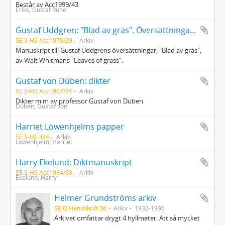
Består av Acc1999/43
Eriks, Gustaf Rune
Gustaf Uddgren: "Blad av gräs". Översättningar av Walt Whitmans "Leaves of grass".
SE S-HS Acc1978/29
Arkiv
Manuskript till Gustaf Uddgrens översättningar, "Blad av gräs",
av Walt Whitmans "Leaves of grass".
Gustaf von Düben: dikter
SE S-HS Acc1967/31
Arkiv
Dikter m m av professor Gustaf von Düben
Düben, Gustaf von
Harriet Löwenhjelms papper
SE S-HS Il34
Arkiv
Löwenhjelm, Harriet
Harry Ekelund: Diktmanuskript
SE S-HS Acc1984/68
Arkiv
Ekelund, Harry
Helmer Grundströms arkiv
SE Q Handskrift 56
Arkiv
1932-1996
Arkivet omfattar drygt 4 hyllmeter. Att så mycket