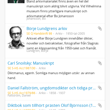
Bland arkivmaterialet finns även en hel del
manuskript som aldrig blivit utgivna. Vid Vilhelmina
museum finns ytterligare manuskript och
arkivmaterial efter Bo Johansson
Johansson, Bo
Börje Lundgrens arkiv
SE Q Handskrift 98
Arkiv
1950-tal-2005
Arkivet efter Börje Lundgren innehåller dikter,
noveller och betraktelser, fotografier från Slagnäs
samt en klippsamling från 1950-talet och framåt.
Lundgren, Börje
Carl Snoilsky: Manuskript
SE S-HS Acc1987/30
Arkiv
Diktmanus, egenh. Somliga manus möjligen utskr. av annan
hand.
Daniel Fallström, ungdomsdikter och tidiga prosaberättelser. 15 volymer och lägg.
SE S-HS Acc1979/86
Arkiv
1858 - 1937
Fallström, Daniel
Diktbok som tillhört prästen Olof Björnsson (1640-1709) daterad "Kumbla Prestegårdh" d. 25 apr. 1676