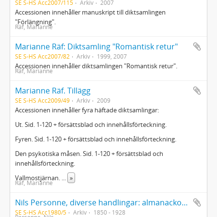
SE S-HS Acc2007/115
Arkiv
2007
Accessionen innehåller manuskript till diktsamlingen
"Förlängning".
Räf, Marianne
Marianne Räf: Diktsamling "Romantisk retur"
SE S-HS Acc2007/82
Arkiv
1999, 2007
Accessionen innehåller diktsamlingen "Romantisk retur".
Räf, Marianne
Marianne Räf. Tillägg
SE S-HS Acc2009/49
Arkiv
2009
Accessionen innehåller fyra häftade diktsamlingar:
Ut. Sid. 1-120 + försättsblad och innehållsförteckning.
Fyren. Sid. 1-120 + försättsblad och innehållsförteckning.
Den psykotiska måsen. Sid. 1-120 + försättsblad och
innehållsförteckning.
Vallmostjärnan.
...
»
Räf, Marianne
Nils Personne, diverse handlingar: almanackor med utförliga anteckningar; fotografier; poesialbum; dikter av NP; tidningsurklipp; två exemplar av ettbladstrycket "Vid minnesfesten inom sällskapet "G. V." öfver Gustaf Wirsén den 11te maj 1874" [tryckt i 10 exemplar]; räkenskaper med dagboksliknande anteckningar från resa till Paris 1912 samt Tyskland 1922 och 1923; tre brev av Gustaf Lagerbielke (1777-1837)
SE S-HS Acc1980/5
Arkiv
1850 - 1928