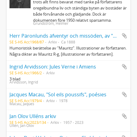
trots allt finns bevarat med tanke på författarens
oregelbundna liv och ständiga byten av bostäder är
både förvånande och glädjande. Dock är
dokumenten före 1950 relativt sparsamma.
Grundström, Helmer
Herr Päronlunds äfventyr och missöden, av "Mauritz"
SE S-HS Acc1968/87
Arkiv
Ca 1888
Humoristisk berättelse av "Mauritz". Illustrationer av författaren.
Några dikter av Mauritz R-g, [illustrationer av författaren].
Ingrid Arvidsson: Jules Verne i Amiens
SE S-HS Acc1966/2
Arkiv
3 blad
Arvidsson, Ingrid
Jacques Macau, "Sol eils poussifs", poésies
SE S-HS Acc1979/4
Arkiv
1978
Macau, Jaques
Jan Olov Ulléns arkiv
SE S-HS Acc2023/134
Arkiv
1957 - 2023
Ullén, Jan Olov