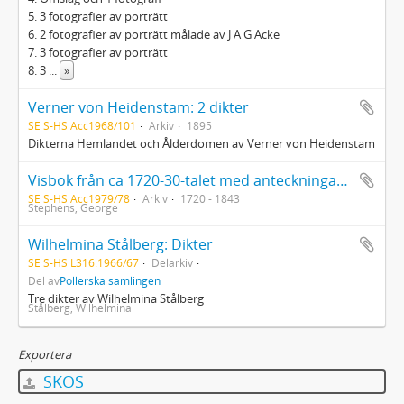
5. 3 fotografier av porträtt
6. 2 fotografier av porträtt målade av J A G Acke
7. 3 fotografier av porträtt
8. 3
...
»
Verner von Heidenstam: 2 dikter
SE S-HS Acc1968/101
Arkiv
1895
Dikterna Hemlandet och Ålderdomen av Verner von Heidenstam
Visbok från ca 1720-30-talet med anteckningar av George Stephens i september 1843. Äldre namnteckning av Pehr Gottlieb Torwest
SE S-HS Acc1979/78
Arkiv
1720 - 1843
Stephens, George
Wilhelmina Stålberg: Dikter
SE S-HS L316:1966/67
Delarkiv
Del av
Pollerska samlingen
Tre dikter av Wilhelmina Stålberg
Stålberg, Wilhelmina
Exportera
SKOS