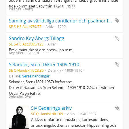
Södermanland och släkten Wrangel af Lindeberg, som innehade
fideikommisset Säby från 1724 till 1977
Wrangel (släkt)
Samling av världsliga cantilenor och psalmer från ca år 1700
SE S-HS Acc1979/77
Arkiv
1700
Sandro Key-Åberg: Tillägg
SE S-HS Acc2005/125
Arkiv
Brev, manuskript och pressklipp m m.
Key-Åberg, Sandro
Selander, Sten: Dikter 1909-1910
SE Q Handskrift 23:35
Delarkiv
1909-1910
Del av
Diverse handlingar
Selander, Sten (1891-1957) författare:
Dikter författade av Sten Selander 1909-1910. Gåva till vännen
Oscar P:son Fåhré.
Selander, Sten
Siv Cederings arkiv
SE Q Handskrift 169
Arkiv
1940-2007
Arkivet omfattar manuskript, korrespondens,
anteckningsböcker, almanackor, klippsamling och