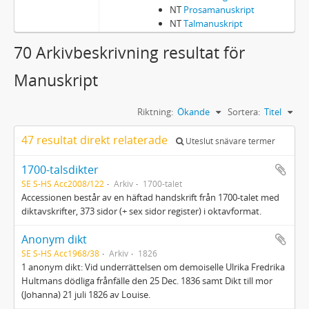
NT
Prosamanuskript
NT
Talmanuskript
70 Arkivbeskrivning resultat för
Manuskript
Riktning:
Ökande
Sortera:
Titel
47 resultat direkt relaterade
Uteslut snävare termer
1700-talsdikter
SE S-HS Acc2008/122
Arkiv
1700-talet
Accessionen består av en häftad handskrift från 1700-talet med
diktavskrifter, 373 sidor (+ sex sidor register) i oktavformat.
Anonym dikt
SE S-HS Acc1968/38
Arkiv
1826
1 anonym dikt: Vid underrättelsen om demoiselle Ulrika Fredrika
Hultmans dödliga frånfälle den 25 Dec. 1836 samt Dikt till mor
(Johanna) 21 juli 1826 av Louise.