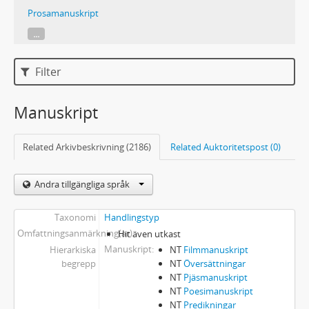
Prosamanuskript
...
Filter
Manuskript
Related Arkivbeskrivning (2186)
Related Auktoritetspost (0)
Andra tillgängliga språk
Taxonomi
Handlingstyp
Omfattningsanmärkning(ar)
Hit även utkast
Manuskript
Hierarkiska
NT
Filmmanuskript
begrepp
NT
Översättningar
NT
Pjäsmanuskript
NT
Poesimanuskript
NT
Predikningar