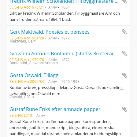
Fredrik Wilhelm Scholander: Till byggmästare Alm och hans fru den 23 mars 1864
SE S-HS Acc1978/21
Arkiv
1864
Dikt av Fredrik Wilhelm Scholander: Till byggmästare Alm och
hans fru den 23 mars 1864. 1 blad.
Gert Maktwald, Poesies et pensees
SE S-HS Acc1981/28
Arkiv
1977
Maktwald, Gert
Giovanni Antonio Bonfantini (stadssekreterare i Turin), La guerra in Francia. Poem tillägnat Karl XV
SE S-HS Acc1979/76
Arkiv
1872
Bonfantini, Giovanni Antonio
Gösta Oswald: Tillägg
SE S-HS Acc2005/34
Arkiv
1946-1998
Kopior av brev, pressklipp, delar av Gösta Oswalds boksamling,
avhandling om Oswald m m.
Oswald, Gösta
Gustaf Rune Eriks efterlämnade papper
SE S-HS L213
Arkiv
Gustaf Rune Eriks efterlämnade papper, korrespondens,
anteckningsböcker, manuskript, biographica, ekonomiska
handlingar, material rörande boksamlandet och tidningsklipp.