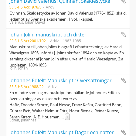
Johan David Valerius: Quinnan. Skaldestycke
SE S-HS Acc1978/3
Arkiv
Qvinnan. Skaldestycke av Johan David Valerius (1776-1852), skald,
ledamot av Svenska akademien. 1 vol. i kapsel.
Valerius, Johan David
Johan Jolin: manuskript och dikter
SE S-HS Acc2001/102
Arkiv
1983-1985
Manuskript till Johan Jolins biografi Lefnadsteckning, av Harald
Wieselgren 1893, införd i J. Jolins skrifter 1894 och en kopia av En
samling dikter af Johan Jolin efter urval af Harald Wieselgren, 2:a
upplagan, 1894-1895
Jolin, Johan
Johannes Edfelt: Manuskript : Översättningar
SE S-HS Acc1988/22
Arkiv
En mindre samling manuskript innehållande Johannes Edfelts
översättningar av dikter och texter av
Hafiz, Theodor Storm, Paul Heyse, Franz Kafka, Gottfried Benn,
Günter Eich, Walter Helmut Fritz, Horst Bienek, Reiner Kunze,
Sarah Kirsch, A. E. Housman,
...
»
Edfelt, Johannes
Johannes Edfelt: Manuskript Dagar och nätter