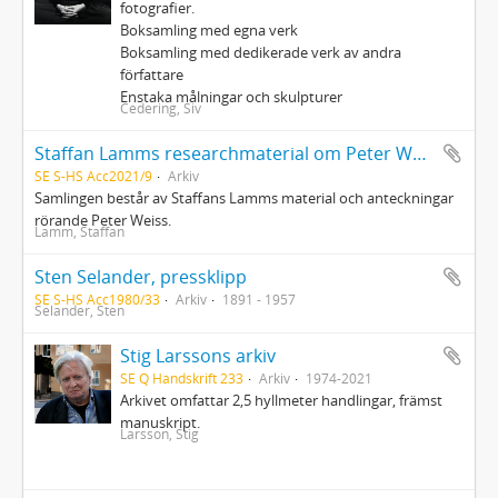
fotografier.
Boksamling med egna verk
Boksamling med dedikerade verk av andra
författare
Enstaka målningar och skulpturer
Cedering, Siv
Staffan Lamms researchmaterial om Peter Weiss, med originalfotografier från Peter Weiss
SE S-HS Acc2021/9
Arkiv
Samlingen består av Staffans Lamms material och anteckningar
rörande Peter Weiss.
Lamm, Staffan
Sten Selander, pressklipp
SE S-HS Acc1980/33
Arkiv
1891 - 1957
Selander, Sten
Stig Larssons arkiv
SE Q Handskrift 233
Arkiv
1974-2021
Arkivet omfattar 2,5 hyllmeter handlingar, främst
manuskript.
Larsson, Stig