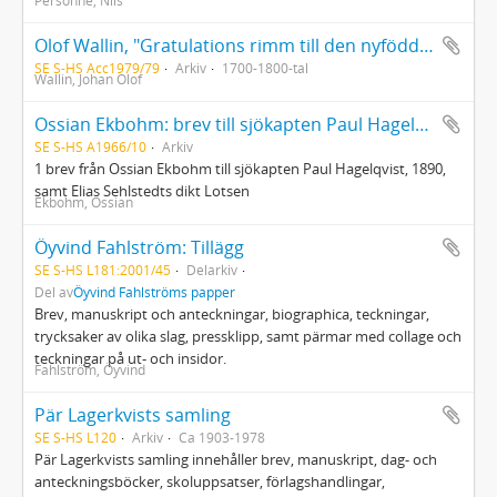
Personne, Nils
Olof Wallin, "Gratulations rimm till den nyfödde provincial medicus doctoren herr Lars Fredric Gravander"
SE S-HS Acc1979/79
Arkiv
1700-1800-tal
Wallin, Johan Olof
Ossian Ekbohm: brev till sjökapten Paul Hagelqvist m.m.
SE S-HS A1966/10
Arkiv
1 brev från Ossian Ekbohm till sjökapten Paul Hagelqvist, 1890,
samt Elias Sehlstedts dikt Lotsen
Ekbohm, Ossian
Öyvind Fahlström: Tillägg
SE S-HS L181:2001/45
Delarkiv
Del av
Öyvind Fahlströms papper
Brev, manuskript och anteckningar, biographica, teckningar,
trycksaker av olika slag, pressklipp, samt pärmar med collage och
teckningar på ut- och insidor.
Fahlström, Öyvind
Pär Lagerkvists samling
SE S-HS L120
Arkiv
Ca 1903-1978
Pär Lagerkvists samling innehåller brev, manuskript, dag- och
anteckningsböcker, skoluppsatser, förlagshandlingar,