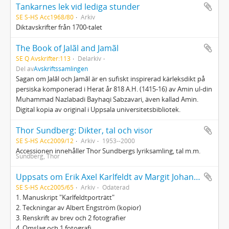
Tankarnes lek vid lediga stunder
SE S-HS Acc1968/80
Arkiv
Diktavskrifter från 1700-talet
The Book of Jalãl and Jamãl
SE Q Avskrifter:113
Delarkiv
Del av
Avskriftssamlingen
Sagan om Jalāl och Jamāl är en sufiskt inspirerad kärleksdikt på
persiska komponerad i Herat år 818 A.H. (1415-16) av Amin ul-din
Muhammad Nazlabadi Bayhaqi Sabzavari, även kallad Amin.
Digital kopia av original i Uppsala universitetsbibliotek.
Thor Sundberg: Dikter, tal och visor
SE S-HS Acc2009/12
Arkiv
1953--2000
Accessionen innehåller Thor Sundbergs lyriksamling, tal m.m.
Sundberg, Thor
Uppsats om Erik Axel Karlfeldt av Margit Johansson
SE S-HS Acc2005/65
Arkiv
Odaterad
1. Manuskript "Karlfeldtporträtt"
2. Teckningar av Albert Engström (kopior)
3. Renskrift av brev och 2 fotografier
4. Omslag och 1 fotografi