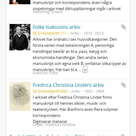
manuskript och korrespondens, även några
inspelningar med diktuppläsningar ingår i arkivet
Flemming, Erland
Folke Isakssons arkiv
SE Q Handskrift 111
Arkiv
1910 - 2013
Arkivet har ordnats i sex huvudkategorier. Den
första serien med beteckningen A, personliga
handlingar består av bl.a. pass, betyg och
ekonomiska handlingar. Den andra serien
manuskript och egna verk B, omfattar olika typer av
manuskript. Här kan bl.a.
...
»
Isaksson, Folke
Fredrica Christina Linders arkiv
SE Q Handskrift 40D
Arkiv
1802 - 1869
I arkivet efter Fredrica Christina Linder finns
manuskript till hennes dikter, musik- och
teaterstycken. Här återfinns även flera volymer
korrespondens
Digitiserat material
Linder, Fredrica Christina