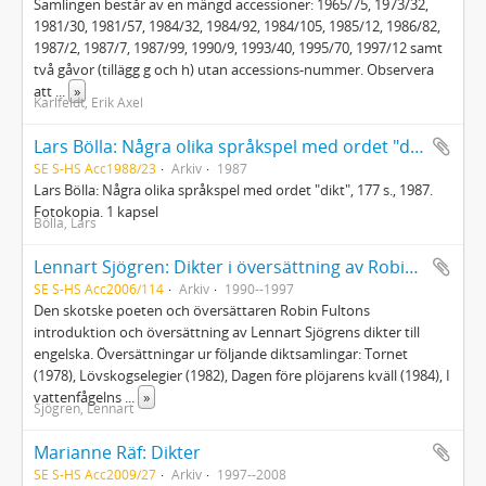
Samlingen består av en mängd accessioner: 1965/75, 1973/32,
1981/30, 1981/57, 1984/32, 1984/92, 1984/105, 1985/12, 1986/82,
1987/2, 1987/7, 1987/99, 1990/9, 1993/40, 1995/70, 1997/12 samt
två gåvor (tillägg g och h) utan accessions-nummer. Observera
att
...
»
Karlfeldt, Erik Axel
Lars Bölla: Några olika språkspel med ordet "dikt"
SE S-HS Acc1988/23
Arkiv
1987
Lars Bölla: Några olika språkspel med ordet "dikt", 177 s., 1987.
Fotokopia. 1 kapsel
Bölla, Lars
Lennart Sjögren: Dikter i översättning av Robin Fulton
SE S-HS Acc2006/114
Arkiv
1990--1997
Den skotske poeten och översättaren Robin Fultons
introduktion och översättning av Lennart Sjögrens dikter till
engelska. Översättningar ur följande diktsamlingar: Tornet
(1978), Lövskogselegier (1982), Dagen före plöjarens kväll (1984), I
vattenfågelns
...
»
Sjögren, Lennart
Marianne Räf: Dikter
SE S-HS Acc2009/27
Arkiv
1997--2008