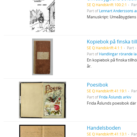
SE Q Handskrift 100:2:1
Par
Part of
Lennart Anderssons a
Manuskript: Umeåbygdens 
Kopiebok på finska 
SE Q Handskrift 4:1:1
Part
Part of
Handlingar rörande l
En kopiebok på finska till
år.
Poesibok
SE Q Handskrift 41:19:1
Par
Part of
Frida Åslunds arkiv
Frida Åslunds poesibok där
Handelsboden
SE Q Handskrift 41:13:1
Par