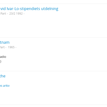
l vid Ivar-Lo-stipendiets utdelning
Part
23/2 1992
ietnam
Part
1965
radio
)
the
s arkiv