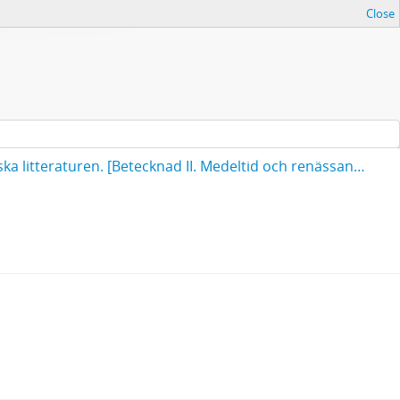
Close
Föreläsningar i arbetarinstitutet 1902-03. Det europeiska inflytandet på den svenska litteraturen. [Betecknad II. Medeltid och renässans].