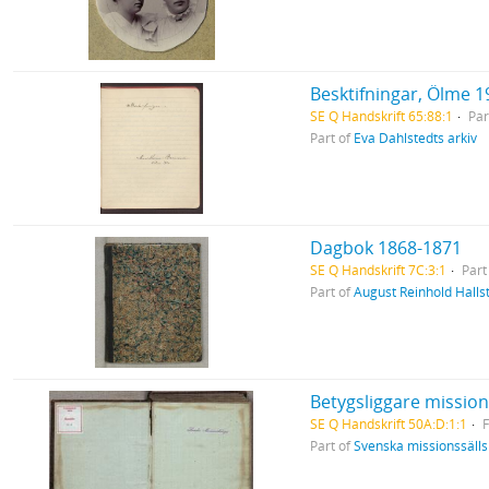
Besktifningar, Ölme 1
SE Q Handskrift 65:88:1
Par
Part of
Eva Dahlstedts arkiv
Dagbok 1868-1871
SE Q Handskrift 7C:3:1
Part
Part of
August Reinhold Halls
Betygsliggare missio
SE Q Handskrift 50A:D:1:1
F
Part of
Svenska missionssälls