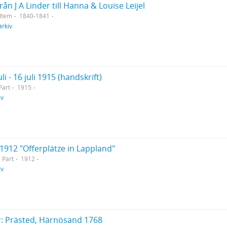
ån J A Linder till Hanna & Louise Leijel
Item
1840-1841
arkiv
i - 16 juli 1915 (handskrift)
Part
1915
iv
l 1912 "Offerplätze in Lappland"
Part
1912
iv
r: Prästed, Härnösand 1768