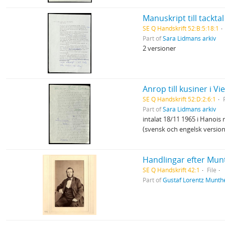
Manuskript till tackta
SE Q Handskrift 52:B:5:18:1
Part of
Sara Lidmans arkiv
2 versioner
Anrop till kusiner i V
SE Q Handskrift 52:D:2:6:1
Part of
Sara Lidmans arkiv
intalat 18/11 1965 i Hanois 
(svensk och engelsk version
Handlingar efter Mun
SE Q Handskrift 42:1
File
Part of
Gustaf Lorentz Munthe