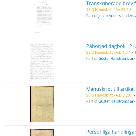
Transkriberade brev fr
SE Q Handskrift 40A:29:2:1
Part of
Johan Anders Linders 
Påbörjad dagbok 12 jul
SE Q Handskrift 7A:D:1:7:1
Part of
Gustaf Hallströms ark
Manuskript till artike
SE Q Handskrift 7A:D:3:23:1
Part of
Gustaf Hallströms ark
Personliga handlinga