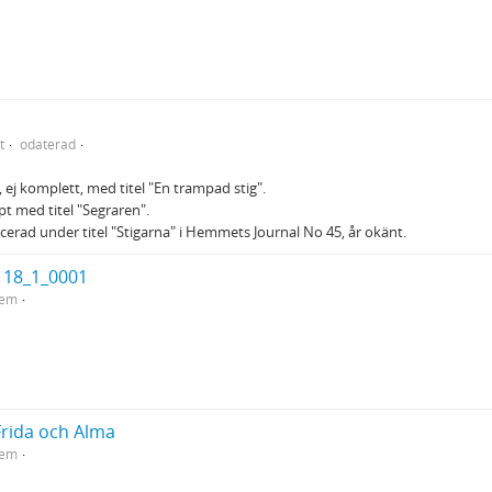
t
odaterad
 ej komplett, med titel "En trampad stig".
t med titel "Segraren".
icerad under titel "Stigarna" i Hemmets Journal No 45, år okänt.
i 18_1_0001
tem
Frida och Alma
tem