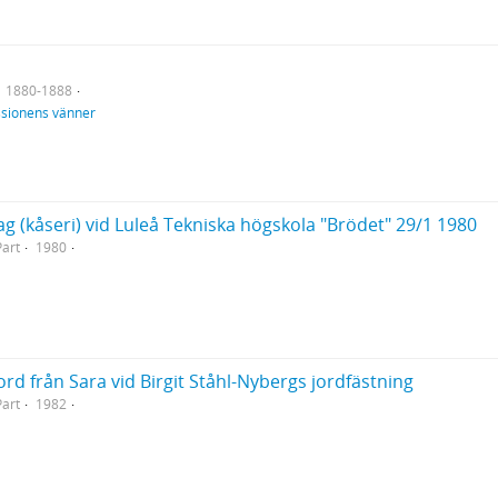
1880-1888
ssionens vänner
ag (kåseri) vid Luleå Tekniska högskola "Brödet" 29/1 1980
Part
1980
ord från Sara vid Birgit Ståhl-Nybergs jordfästning
Part
1982