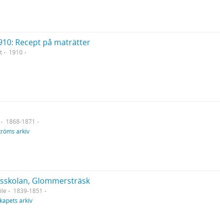
910: Recept på maträtter
t
1910
1868-1871
tröms arkiv
nsskolan, Glommersträsk
ile
1839-1851
kapets arkiv