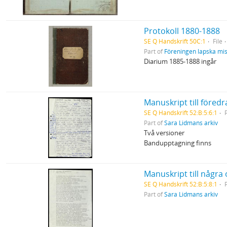
Protokoll 1880-1888
SE Q Handskrift 50C:1
File
Part of
Föreningen lapska mi
Diarium 1885-1888 ingår
Manuskript till föredr
SE Q Handskrift 52:B:5:6:1
Part of
Sara Lidmans arkiv
Två versioner
Bandupptagning finns
Manuskript till några 
SE Q Handskrift 52:B:5:8:1
Part of
Sara Lidmans arkiv