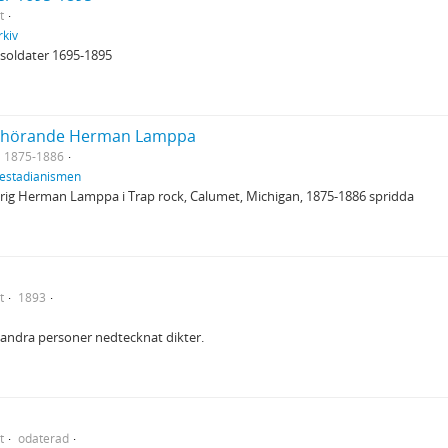
t
rkiv
soldater 1695-1895
tillhörande Herman Lamppa
1875-1886
aestadianismen
hörig Herman Lamppa i Trap rock, Calumet, Michigan, 1875-1886 spridda
t
1893
 andra personer nedtecknat dikter.
t
odaterad