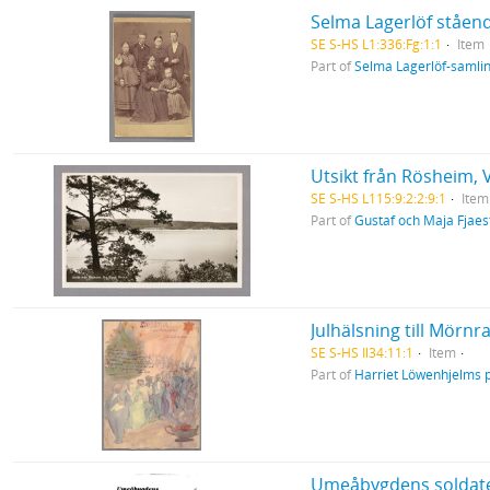
Selma Lagerlöf ståen
SE S-HS L1:336:Fg:1:1
Item
Part of
Selma Lagerlöf-samli
Utsikt från Rösheim, 
SE S-HS L115:9:2:2:9:1
Item
Part of
Gustaf och Maja Fjaes
Julhälsning till Mörn
SE S-HS Il34:11:1
Item
Part of
Harriet Löwenhjelms 
Umeåbygdens soldate