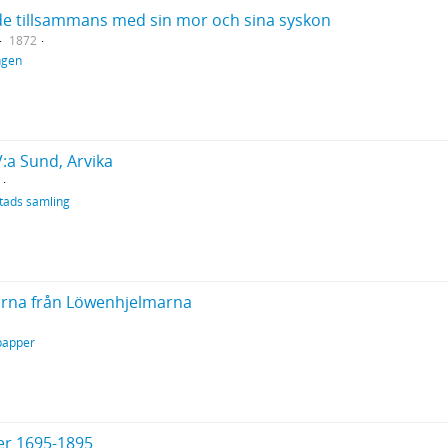
de tillsammans med sin mor och sina syskon
1872
ngen
V:a Sund, Arvika
tads samling
rarna från Löwenhjelmarna
papper
r 1695-1895