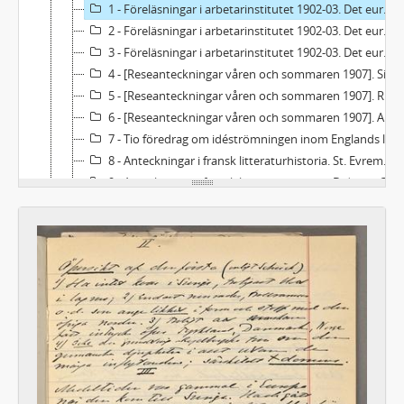
1 - Föreläsningar i arbetarinstitutet 1902-03. Det europeiska inflytandet på den svenska litteraturen. [Betecknad II. Medeltid och renässans].
2 - Föreläsningar i arbetarinstitutet 1902-03. Det europeiska inflytandet på den svenska litteraturen. [Storhetstiden].
3 - Föreläsningar i arbetarinstitutet 1902-03. Det europeiska inflytandet på den svenska litteraturen. [Frihetstiden]. I detta häfte är några blad utskurna i början.
4 - [Reseanteckningar våren och sommaren 1907]. Siracusa 1907 1/1 - .
5 - [Reseanteckningar våren och sommaren 1907]. Rom, Umbrien etc. våren 1907.
6 - [Reseanteckningar våren och sommaren 1907]. Anteckningar från och med 1907.
7 - Tio föredrag om idéströmningen inom Englands litteratur efter nationalismen.
8 - Anteckningar i fransk litteraturhistoria. St. Evremond, Vauvenauge, Joseph Joubert, Stendahl, H. F. Amiel.
9 - Anteckningar i fransk litteraturhistoria. Diderot, Grimm etc.
10 - Anteckningar i fransk litteraturhistoria. Franska revolutionens salonger. 1899.
11 - Anteckningar i fransk litteraturhistoria. Anteckningar ur M:me Staels arbeten.
12 - Anteckningar i fransk litteraturhistoria. Förstudier till George Sand.
13 - Anteckningar om Goethe, 1. (Med bilaga)
14 - Anteckningar om Goethe, 2. (Med bilaga)
15 - Afskrifter af bref från U. v. Feilitzen till A. F. Lindblad.
16 - Afskrifter af bref från U. v. Feilitzen till Sven Bring 1867-1872
17 - Afskrifter af bref från U. v. Feilitzen till Sven Bring 1872-1877.
18 - Om Erik Gustaf Geijer. Ett föredrag jag höll på lärokursen 1875, samt på Folkskoleföreningens minnesfest 1897. [Diverse utdrag och avskrifter].
19 - "I denna bok är skrifvet huller om buller, från 1901 och nu 1906 - ingen riktig följd".