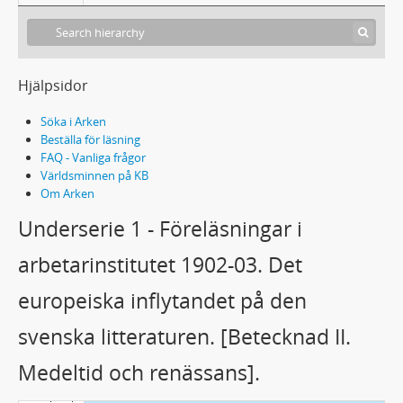
Hjälpsidor
Söka i Arken
Beställa för läsning
FAQ - Vanliga frågor
Världsminnen på KB
Om Arken
Underserie 1 - Föreläsningar i
arbetarinstitutet 1902-03. Det
europeiska inflytandet på den
L41 - Ellen Keys samling
svenska litteraturen. [Betecknad II.
1 - Ellen Keys "tankeböcker"
Medeltid och renässans].
2 - Anteckningsböcker
3 - Anteckningsböcker, större format