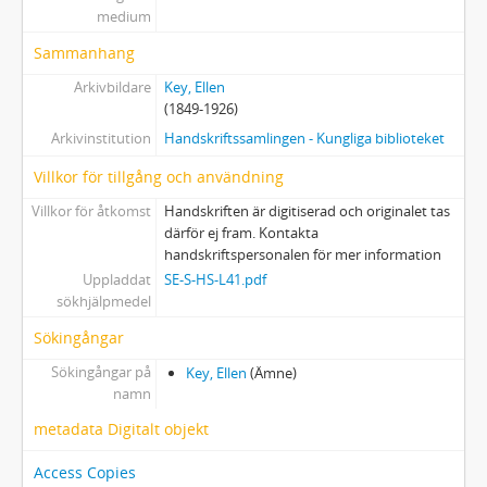
17 - Svenska uppsatser av Ellen Key
medium
18 - Samlingar ur folklivet
Sammanhang
19 - Sagor samt verskludder
20 - Diverse uppsatser, dikter, excerpter m. m. av Ellen Key
Arkivbildare
Key, Ellen
21 - Malin Blomsterberg
(1849-1926)
22 - Om Urban von Feilitzen
Arkivinstitution
Handskriftssamlingen - Kungliga biblioteket
23 - Brev till och från Urban von Feilitzen m. fl., samt skrifter
Villkor för tillgång och användning
24 - Dikter m. m. av Gesine / Gesina Frerichs (Naef)
25 - Strödda papper
Villkor för åtkomst
Handskriften är digitiserad och originalet tas
därför ej fram. Kontakta
26 - Eftermälen m. m. om Ellen Key
handskriftspersonalen för mer information
27 - Svenskt vett och ovett om Ellen Key m. m.
Uppladdat
SE-S-HS-L41.pdf
28-32 - Album med pressklipp
sökhjälpmedel
33-45 - Övriga pressklipp
Sökingångar
46 - Dicksonska folkbibliotekets festskrift (Ellen Key-bibliografi)
47 - Varia biographica rörande Ellen Key
Sökingångar på
Key, Ellen
(Ämne)
48 - Diverse särtryck och dedikationsexemplar, flera med anteckningar
namn
49 - Diverse kuvert och omslag
metadata Digitalt objekt
50 - Brev och handlingar rörande Ellen Keys samlingar
51 - Familjebrev
Access Copies