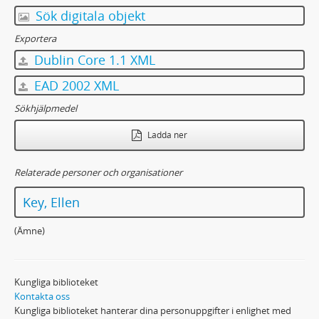
71 - Versbok ("Pappas verser"). Poem av Emil Key jämte avskrifter, nedskrivna av Ada Key-Pettersson.
Sök digitala objekt
72 - Avskrifter (delvis egenhändiga) av Emil Keys tal 1867-1881 i 2:a kammaren. Utkast till Förlikningskommittén i Gladhammar under Emil Keys ordförandeskap.
Exportera
73 - Emil Keys minnesbok ("Fars minnen"). Brev, dikter, anteckningar och tidningsurklipp.
Dublin Core 1.1 XML
74 - Tidningsartiklar av och om Emil Key samt dödsrunor över Emil Key.
75 - Ellen och Emil Key: diverse tidningsurklipp samt årsberättelser för Fröbergska stiftelsen och Norra Kalmar läns folkhögskola.
EAD 2002 XML
76 - Sophie Ottiliana Key, f Posse (1824-1884): dagbok 1848, dödsrunor samt likpredikan över Sophie Key och inskrifter på kista och kransar. Brev till Sophie Key.
Sökhjälpmedel
77 - Brev till och från andra personer.
78 - Fotografier från Sundsholm med flera platser. Porträtt.
Ladda ner
79 - Brev till Ellen från både svenskar och utlänningar
80:1-13 - Almanackor och anteckningsböcker
Relaterade personer och organisationer
81 - Diverse manuskript och utkast till artiklar, föredrag m. m.
Key, Ellen
82 - Handlingar rörande Emil Key
83 - Diverse korrektur
(Ämne)
84 - Biographica, diverse cirkulär, upprop, program m. m. (svenska och utländska)
85 - Diverse manuskript, ej av Ellen Key
86 - Diverse avskrifter och tryck
Kungliga biblioteket
87 - Skrifter
Kontakta oss
88 - Alta Dahlgrens papper
Kungliga biblioteket hanterar dina personuppgifter i enlighet med