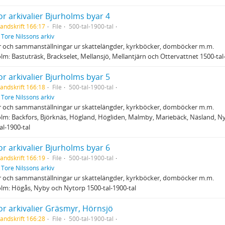
r arkivalier Bjurholms byar 4
andskrift 166:17
File
500-tal-1900-tal
f
Tore Nilssons arkiv
r och sammanställningar ur skattelängder, kyrkböcker, domböcker m.m.
lm: Bastuträsk, Brackselet, Mellansjö, Mellantjärn och Ottervattnet 1500-tal
r arkivalier Bjurholms byar 5
andskrift 166:18
File
500-tal-1900-tal
f
Tore Nilssons arkiv
r och sammanställningar ur skattelängder, kyrkböcker, domböcker m.m.
lm: Backfors, Björknäs, Högland, Högliden, Malmby, Mariebäck, Näsland, N
al-1900-tal
r arkivalier Bjurholms byar 6
andskrift 166:19
File
500-tal-1900-tal
f
Tore Nilssons arkiv
r och sammanställningar ur skattelängder, kyrkböcker, domböcker m.m.
lm: Högås, Nyby och Nytorp 1500-tal-1900-tal
or arkivalier Gräsmyr, Hörnsjö
andskrift 166:28
File
500-tal-1900-tal