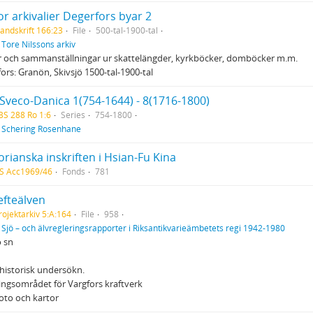
r arkivalier Degerfors byar 2
andskrift 166:23
File
500-tal-1900-tal
f
Tore Nilssons arkiv
r och sammanställningar ur skattelängder, kyrkböcker, domböcker m.m.
ors: Granön, Skivsjö 1500-tal-1900-tal
 Sveco-Danica 1(754-1644) - 8(1716-1800)
BS 288 Ro 1:6
Series
754-1800
f
Schering Rosenhane
rianska inskriften i Hsian-Fu Kina
S Acc1969/46
Fonds
781
efteälven
rojektarkiv 5:A:164
File
958
f
Sjö – och älvregleringsrapporter i Riksantikvarieämbetets regi 1942-1980
 sn
historisk undersökn.
ngsområdet för Vargfors kraftverk
foto och kartor