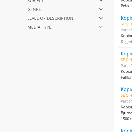
Brån 1
genre
level of description
Kopio
SE Q H
media type
Part o
Kopio
Degerf
Kopio
SE Q H
Part o
Kopio
Fällfo
Kopio
SE Q H
Part o
Kopio
Bjurho
1500-t
Kopio