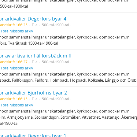
500-tal-1900-tal
r arkivalier Degerfors byar 4
andskrift 166:25
File
500-tal-1900-tal
f
Tore Nilssons arkiv
r och sammanställningar ur skattelängder, kyrkböcker, domböcker m.m.
ors: Tväråträsk 1500-tal-1900-tal
r av arkivalier Fällforsbäck m fl
andskrift 166:27
File
500-tal-1900-tal
f
Tore Nilssons arkiv
r och sammanställningar ur skattelängder, kyrkböcker, domböcker m.m.
rsbäck, Fällforssjön, Fällfors, Holmbäck, Högbäck, Kolksele, Långsjö och Örsb
r arkivalier Bjurholms byar 2
andskrift 166:15
File
500-tal-1900-tal
f
Tore Nilssons arkiv
r och sammanställningar ur skattelängder, kyrkböcker, domböcker m.m.
lm: Armsjöbyarna, Storsandsjön, Strömåker, Vitvattnet, Västansjö, Åkerber
al-1900-tal
r arkivalier Degerfors byar 1