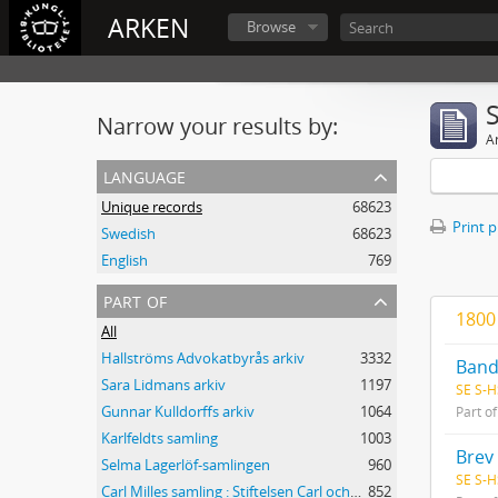
ARKEN
Browse
Narrow your results by:
Ar
language
Unique records
68623
Print 
Swedish
68623
English
769
part of
1800 
All
Hallströms Advokatbyrås arkiv
3332
Band
Sara Lidmans arkiv
1197
SE S-H
Gunnar Kulldorffs arkiv
1064
Part o
Karlfeldts samling
1003
Brev 
Selma Lagerlöf-samlingen
960
SE S-H
Carl Milles samling : Stiftelsen Carl och Olga Milles Lidingöhem
852