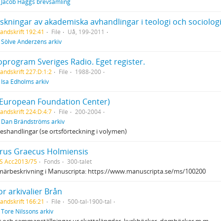
f
Jacob Häggs brevsamling
skningar av akademiska avhandlingar i teologi och sociologi
andskrift 192:41
File
Uå, 199-2011
f
Sölve Anderzéns arkiv
oprogram Sveriges Radio. Eget register.
andskrift 227:D:1:2
File
1988-200
f
Isa Edholms arkiv
(European Foundation Center)
andskrift 224:D:4:7
File
200-2004
f
Dan Brändströms arkiv
eshandlingar (se ortsförteckning i volymen)
rus Graecus Holmiensis
S Acc2013/75
Fonds
300-talet
märbeskrivning i Manuscripta: https://www.manuscripta.se/ms/100200
r arkivalier Brån
andskrift 166:21
File
500-tal-1900-tal
f
Tore Nilssons arkiv
r och sammanställningar ur skattelängder, kyrkböcker, domböcker m.m.