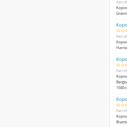
Part o
Kopio
Gräsmy
Kopio
SE Q H
Part o
Kopio
Harrse
Kopio
SE Q H
Part o
Kopio
Bergbä
1500-t
Kopio
SE Q H
Part o
Kopio
Brattb