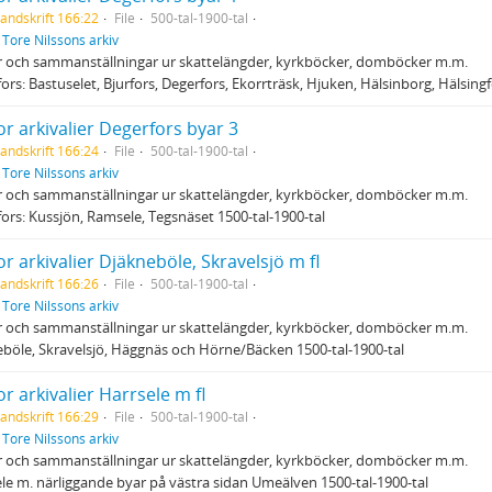
andskrift 166:22
File
500-tal-1900-tal
f
Tore Nilssons arkiv
r och sammanställningar ur skattelängder, kyrkböcker, domböcker m.m.
ors: Bastuselet, Bjurfors, Degerfors, Ekorrträsk, Hjuken, Hälsinborg, Hälsingfo
r arkivalier Degerfors byar 3
andskrift 166:24
File
500-tal-1900-tal
f
Tore Nilssons arkiv
r och sammanställningar ur skattelängder, kyrkböcker, domböcker m.m.
ors: Kussjön, Ramsele, Tegsnäset 1500-tal-1900-tal
r arkivalier Djäkneböle, Skravelsjö m fl
andskrift 166:26
File
500-tal-1900-tal
f
Tore Nilssons arkiv
r och sammanställningar ur skattelängder, kyrkböcker, domböcker m.m.
böle, Skravelsjö, Häggnäs och Hörne/Bäcken 1500-tal-1900-tal
r arkivalier Harrsele m fl
andskrift 166:29
File
500-tal-1900-tal
f
Tore Nilssons arkiv
r och sammanställningar ur skattelängder, kyrkböcker, domböcker m.m.
le m. närliggande byar på västra sidan Umeälven 1500-tal-1900-tal