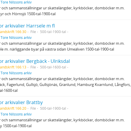
f
Tore Nilssons arkiv
r och sammanställningar ur skattelängder, kyrkböcker, domböcker m.m.
r och Hörnsjö 1500-tal-1900-tal
r arkivalier Harrsele m fl
andskrift 166:30
File
500-tal-1900-tal
f
Tore Nilssons arkiv
r och sammanställningar ur skattelängder, kyrkböcker, domböcker m.m.
le m. närliggande byar på västra sidan Umeälven 1500-tal-1900-tal
r arkivalier Bergbäck - Ulriksdal
andskrift 166:13
File
500-tal-1600-tal
f
Tore Nilssons arkiv
r och sammanställningar ur skattelängder, kyrkböcker, domböcker m.m.
ck, Fagerlund, Gullsjö, Gullsjönäs, Granlund, Hamburg Kvarnlund, Långfors,
al-1600-tal
r arkivalier Brattby
andskrift 166:20
File
500-tal-1900-tal
f
Tore Nilssons arkiv
r och sammanställningar ur skattelängder, kyrkböcker, domböcker m.m.
y 1500-tal-1900-tal