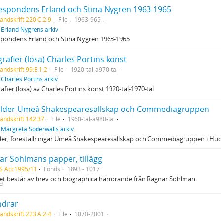
espondens Erland och Stina Nygren 1963-1965
andskrift 220:C:2:9
File
1963-965
f
Erland Nygrens arkiv
spondens Erland och Stina Nygren 1963-1965
rafier (lösa) Charles Portins konst
andskrift 99:E:1:2
File
1920-tal-a970-tal
f
Charles Portins arkiv
afier (lösa) av Charles Portins konst 1920-tal-1970-tal
ilder Umeå Shakespearesällskap och Commediagruppen
andskrift 142:37
File
1960-tal-a980-tal
f
Margreta Söderwalls arkiv
der, föreställningar Umeå Shakespearesällskap och Commediagruppen i Hudd
ar Sohlmans papper, tillägg
S Acc1995/11
Fonds
1893 - 1017
get består av brev och biographica härrörande från Ragnar Sohlman.
ed
ndrar
andskrift 223:A:2:4
File
1070-2001