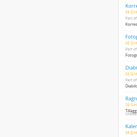
Korr
SE Q H
Part o
Korre
Fotog
SE Q H
Part o
Fotogr
Diab
SE Q H
Part o
Diabil
Ragn
SE S-H
Tilläg
Untitl
Kale
SE Q H