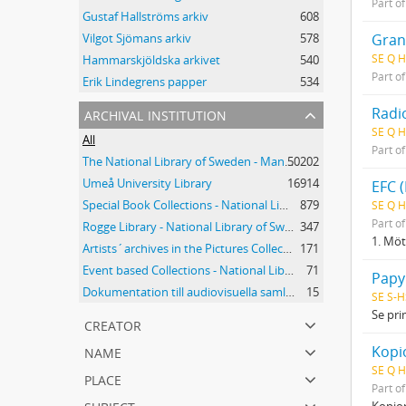
Part o
Gustaf Hallströms arkiv
608
Gran
Vilgot Sjömans arkiv
578
SE Q H
Hammarskjöldska arkivet
540
Part o
Erik Lindegrens papper
534
archival institution
Radi
SE Q H
All
Part o
The National Library of Sweden - Manuscripts Collections
50202
Umeå University Library
16914
EFC 
Special Book Collections - National Library of Sweden
879
SE Q H
Part o
Rogge Library - National Library of Sweden
347
1. Möt
Artists´archives in the Pictures Collection - National Library of Sweden
171
Event based Collections - National Library of Sweden
71
Papy
Dokumentation till audiovisuella samlingar - Kungliga biblioteket
15
SE S-H
Se pri
creator
name
Kopio
SE Q H
place
Part o
subject
Kopio