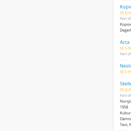
Kopio
SE Q H
Part o
Kopio
Degerf
Acta
SE S-S
Part o
Nesto
SE S-H
Skell
SE Q P
Part o
Norsjö
1958
Kultur
Dämni
Text, 