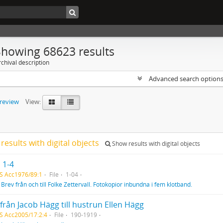
Showing 68623 results
chival description
Advanced search option
preview
View:
results with digital objects
Show results with digital objects
 1-4
S Acc1976/89:1
File
1-04
f
Brev från och till Folke Zettervall. Fotokopior inbundna i fem klotband.
från Jacob Hägg till hustrun Ellen Hägg
S Acc2005/17:2:4
File
190-1919