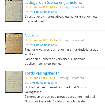
Ladugården (också en julhistoria)
SE Q Handskrift 41:14:1
Omslag
odaterad
Del av
Frida Åslunds arkiv
2 versioner av manuskriptet, ett handskrivet och ett
maskinskrivet.
Nacken
SE Q Handskrift 41:15:1
Omslag
odaterad
Del av
Frida Åslunds arkiv
1 handskrivet manuskript och tre maskinskrivna sidor,
sid II - V
Samt den publicerade versionen. Oklart var
publiceringen skett och när.
Tords vällingskedar
SE Q Handskrift 41:17:1
Omslag
odaterad
Del av
Frida Åslunds arkiv
Ett handskrivet manuskript med titel "Tords
vällingssked"
2 exemplar av den publicerade versionen med titel
"Tords vällingskedar". Oklart var och när det