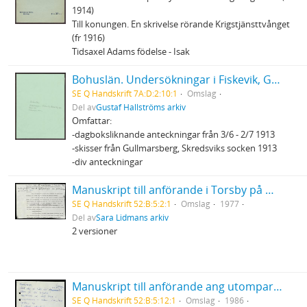
1914)
Till konungen. En skrivelse rörande Krigstjänsttvånget
(fr 1916)
Tidsaxel Adams födelse - Isak
Bohuslän. Undersökningar i Fiskevik, Gullmarsberg m.m. (1912) - 1913, anteckningar, planer
SE Q Handskrift 7A:D:2:10:1
Omslag
Del av
Gustaf Hallströms arkiv
Omfattar:
-dagboksliknande anteckningar från 3/6 - 2/7 1913
-skisser från Gullmarsberg, Skredsviks socken 1913
-div anteckningar
Manuskript till anförande i Torsby på miljögruppens upplysnings - och protestdagar 18-19/6 1977
SE Q Handskrift 52:B:5:2:1
Omslag
1977
Del av
Sara Lidmans arkiv
2 versioner
Manuskript till anförande ang utomparlamentariska aktioner (stoppa gifttågen)
SE Q Handskrift 52:B:5:12:1
Omslag
1986