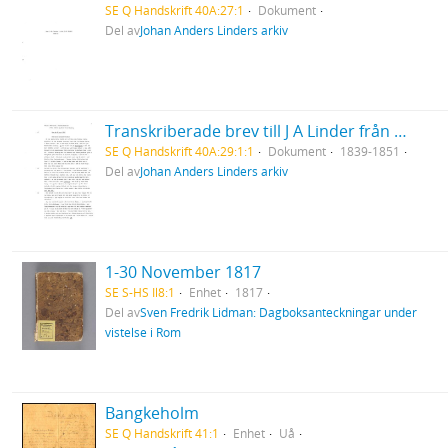
SE Q Handskrift 40A:27:1
Dokument
Del av
Johan Anders Linders arkiv
Transkriberade brev till J A Linder från Hanna och Louisa Leijel
SE Q Handskrift 40A:29:1:1
Dokument
1839-1851
Del av
Johan Anders Linders arkiv
1-30 November 1817
SE S-HS Il8:1
Enhet
1817
Del av
Sven Fredrik Lidman: Dagboksanteckningar under
vistelse i Rom
Bangkeholm
SE Q Handskrift 41:1
Enhet
Uå