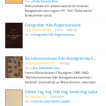
Del av
Frida Åslunds arkiv
Manusutkast och arbetsmaterial till romanen
Bangkeholm som utgavs 191. Titel "Döda stenar"
förekommer också.
Fotografier från Ångermanland
SE Q Handskrift 26:1
Enhet
1880-tal
Del av
Fotografier från Ångermanland
Barndomsminnen från Rundgrenska hemmet i Karlstad
SE Q Handskrift 65:70:1
Omslag
Del av
Eva Dahlstedts arkiv
Hanna Maria Anckers f: Rundgren (1866-1942)
”Barndomsminnen från Rundgrenska hemmet i
Karlstad” (manuskript av Maria Anckers, inbundet)
Dikten Tag mig. Håll mig. Smek mig sakta
SE S-HS Il34:12:1
Dokument
Del av
Harriet Löwenhjelms papper