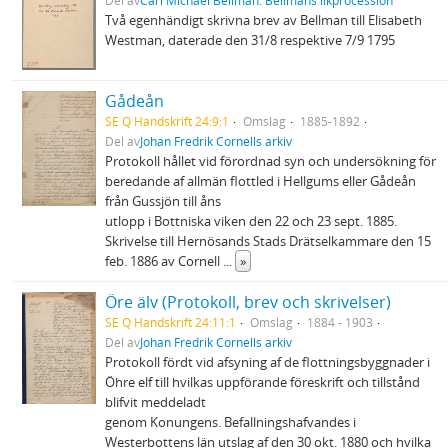
Del av
Carl Michael Bellman: Bellmans likprocession
Två egenhändigt skrivna brev av Bellman till Elisabeth
Westman, daterade den 31/8 respektive 7/9 1795
Gådeån
SE Q Handskrift 24:9:1
Omslag
1885-1892
Del av
Johan Fredrik Cornells arkiv
Protokoll hållet vid förordnad syn och undersökning för
beredande af allmän flottled i Hellgums eller Gådeån
från Gussjön till åns
utlopp i Bottniska viken den 22 och 23 sept. 1885.
Skrivelse till Hernösands Stads Drätselkammare den 15
feb. 1886 av Cornell
...
»
Öre älv (Protokoll, brev och skrivelser)
SE Q Handskrift 24:11:1
Omslag
1884 - 1903
Del av
Johan Fredrik Cornells arkiv
Protokoll fördt vid afsyning af de flottningsbyggnader i
Öhre elf till hvilkas uppförande föreskrift och tillstånd
blifvit meddeladt
genom Konungens. Befallningshafvandes i
Westerbottens län utslag af den 30 okt. 1880 och hvilka