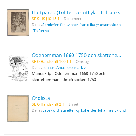
Hattparad (Tolfternas utflykt i Lill-Jansskogen
SE S-HS J10:15:1
Dokument
Del av
Samkväm för kvinnor från olika yrkesområden,
"Tolfterna"
Ödehemman 1660-1750 och skattehemman i Umeå socken 1750
SE Q Handskrift 100:1:1
Omslag
Del av
Lennart Anderssons arkiv
Manuskript: Ödehemman 1660-1750 och
skattehemman i Umeå socken 1750
Ordlista
SE Q Handskrift 2:1
Enhet
Del av
Lapsk ordlista efter kyrkoherden Johannes Eklund