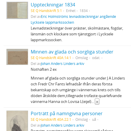
Uppteckningar 1834
SE Q Handskrift 5:1
Enhet
1834
Del av
Eric Holmströms levnadsteckningar angående
Lycksele lappmarkssocken
Levnadsteckningar över präster, skolmästare, fogdar,
länsmän och klockare som tjänstgjort i Lycksele
lappmarkssocken.
Minnen av glada och sorgliga stunder
SE Q Handskrift 40A:14:1
Omslag
odat.
Del av
Johan Anders Linders arkiv
Nothäften 2 ex
Minnen af glada och sorgliga stunder under J A Linders
och Fredr Chr Fants lefnadsår ifrån deras första
bekantskap och umgänge i vännernas krets och tills
döden åtskilde dem,tillegnade trofaste quarlefvande
vännerna Hanna och Lovisa L(eijel)
...
»
Porträtt på namngivna personer
SE Q Handskrift 40A:22:1
Omslag
uå
Del av
Johan Anders Linders arkiv