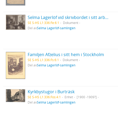
Selma Lagerlöf vid skrivbordet i sitt arbetsrum i Centralpalatset i Falun
SE S-HS L1:336:Fe:6:1
Dokument
Del av
Selma Lagerlöf-samlingen
Familjen Afzelius i sitt hem i Stockholm
SE S-HS L1:336:Fs:6:1
Dokument
Del av
Selma Lagerlöf-samlingen
Kyrkbystugor i Burträsk
SE S-HS L1:336:Fos:4:1
Enhet
[1900 -1909?]
Del av
Selma Lagerlöf-samlingen