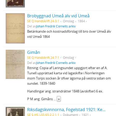
Brobyggnad Umeå älv vid Umeå
SE Q Handskrift 24:3:1
Omslag
1864
Del av
Johan Fredrik Cornells arkiv
Betänkande och kostnadsförslag till bro över Umeå älv
vid Umeå 1864
Gimån
SE Q Handskrift 24:7:1
Omslag
Del av
Johan Fredrik Cornells arkiv
Ritning: Copia af Leringsundet uppgjort efter en af A.
Tunell upprättad karta vid lagaskifte i Norrleringen
inom Torps socken år öfver ägorna på vestra sidan om
sundet. 1839-1840
Handlingar ang. strandrätter 1848 (avskifter) 6 ex.
P M ang. Gimåns
...
»
Riksdagskvinnorna, Fogelstad 1921: Kerstin Hesselgren och Elisabeth Tamm
SE S-HS L55:65:2:2:1:1
Dokument
1921