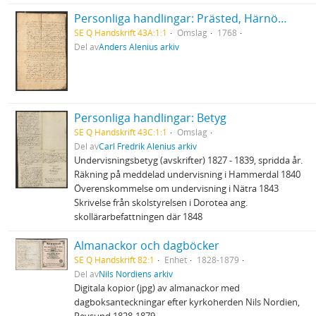
Personliga handlingar: Prästed, Härnösand 1768
SE Q Handskrift 43A:1:1
Omslag
1768
Del av
Anders Alenius arkiv
Personliga handlingar: Betyg
SE Q Handskrift 43C:1:1
Omslag
Del av
Carl Fredrik Alenius arkiv
Undervisningsbetyg (avskrifter) 1827 - 1839, spridda år.
Räkning på meddelad undervisning i Hammerdal 1840
Överenskommelse om undervisning i Nätra 1843
Skrivelse från skolstyrelsen i Dorotea ang.
skollärarbefattningen där 1848
Almanackor och dagböcker
SE Q Handskrift 82:1
Enhet
1828-1879
Del av
Nils Nordiens arkiv
Digitala kopior (jpg) av almanackor med
dagboksanteckningar efter kyrkoherden Nils Nordien,