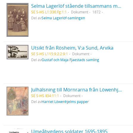
Selma Lagerlöf stående tillsammans med sin mor och sina syskon
SE S-HS L1:336:Fg:1:1
Dokument
1872
Del av
Selma Lagerlöf-samlingen
Utsikt från Rösheim, V:a Sund, Arvika
SE S-HS L115:9:2:2:9:1
Dokument
Del av
Gustaf och Maja Fjaestads samling
Julhälsning till Mörnrarna från Löwenhjelmarna
SE S-HS Il34:11:1
Dokument
Del av
Harriet Löwenhjelms papper
Umeåbygdens soldater 1695-1895