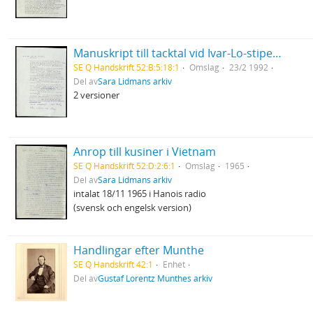
Manuskript till tacktal vid Ivar-Lo-stipendiets utdelning
SE Q Handskrift 52:B:5:18:1
Omslag
23/2 1992
Del av
Sara Lidmans arkiv
2 versioner
Anrop till kusiner i Vietnam
SE Q Handskrift 52:D:2:6:1
Omslag
1965
Del av
Sara Lidmans arkiv
intalat 18/11 1965 i Hanois radio
(svensk och engelsk version)
Handlingar efter Munthe
SE Q Handskrift 42:1
Enhet
Del av
Gustaf Lorentz Munthes arkiv