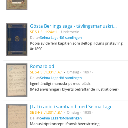
Gösta Berlings saga - tävlingsmanuskriptet
SE S-HS L1:24A:1
Underserie
Del av
Selma Lagerlöf-samlingen
Kopia av de fem kapitlen som deltog i Iduns pristävling
år 1890
Romarblod
SE S-HS L1:331:1:A:1
Omslag
1897
Del av
Selma Lagerlöf-samlingen
Egenhändigt manuskript med bläck.
(Med anvisningar i blyerts beträffande illustrationer)
[Tal i radio i samband med Selma Lagerlöfs 80-årsdag]
SE S-HS L1:331:1:B:1
Omslag
1938
Del av
Selma Lagerlöf-samlingen
Manuskriptkoncept i fransk översättning