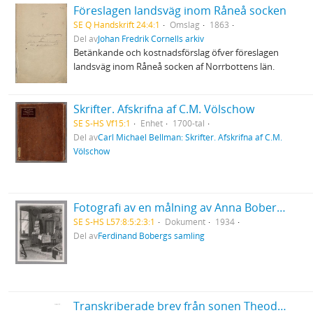
Föreslagen landsväg inom Råneå socken
SE Q Handskrift 24:4:1
Omslag
1863
Del av
Johan Fredrik Cornells arkiv
Betänkande och kostnadsförslag öfver föreslagen
landsväg inom Råneå socken af Norrbottens län.
Skrifter. Afskrifna af C.M. Völschow
SE S-HS Vf15:1
Enhet
1700-tal
Del av
Carl Michael Bellman: Skrifter. Afskrifna af C.M.
Völschow
Fotografi av en målning av Anna Boberg från 1934 föreställande en interiör från en stuga i Solvaer, Lofoten
SE S-HS L57:8:5:2:3:1
Dokument
1934
Del av
Ferdinand Bobergs samling
Transkriberade brev från sonen Theodor