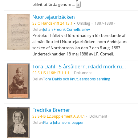
blifvit utförda genom
...
»
Nuortejaurbäcken
SE Q Handskrift 24:13:1
Omslag
1887-1888
Del av
Johan Fredrik Cornells arkiv
Protokoll hållet vid förordnad syn för beredande af
allmän flottled i Nuortejaurbäcken inom Arvidsjaurs
socken af Norrbottens län den 7 och 8 aug. 1887.
Undertecknat den 18 maj 1888 av J.F. Cornell.
Tora Dahl i 5-årsåldern, iklädd mörk rutig klänning med vitt krås
SE S-HS L168:17:1:1:1
Dokument
Del av
Tora Dahls och Knut Jaenssons samling
Fredrika Bremer
SE S-HS L2:Supplement:A:3:4:1
Dokument
Del av
Klara Johansons papper