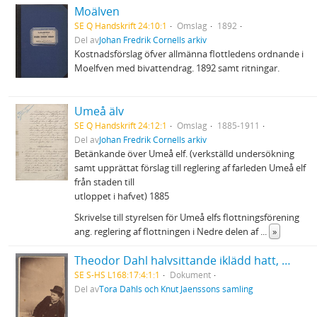
Moälven
SE Q Handskrift 24:10:1
Omslag
1892
Del av
Johan Fredrik Cornells arkiv
Kostnadsförslag öfver allmänna flottledens ordnande i
Moelfven med bivattendrag. 1892 samt ritningar.
Umeå älv
SE Q Handskrift 24:12:1
Omslag
1885-1911
Del av
Johan Fredrik Cornells arkiv
Betänkande över Umeå elf. (verkställd undersökning
samt upprättat förslag till reglering af farleden Umeå elf
från staden till
utloppet i hafvet) 1885
Skrivelse till styrelsen för Umeå elfs flottningsförening
ang. reglering af flottningen i Nedre delen af
...
»
Theodor Dahl halvsittande iklädd hatt, med käpp i händerna
SE S-HS L168:17:4:1:1
Dokument
Del av
Tora Dahls och Knut Jaenssons samling