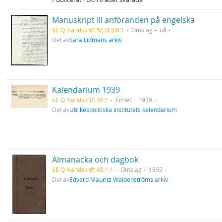
Manuskript ill anföranden på engelska
SE Q Handskrift 52:D:2:8:1
Omslag
uå
Del av
Sara Lidmans arkiv
Kalendarium 1939
SE Q Handskrift 46:1
Enhet
1939
Del av
Utrikespolitiska institutets kalendarium
Almanacka och dagbok
SE Q Handskrift 49:1:1
Omslag
1855
Del av
Edvard Mauritz Waldenströms arkiv