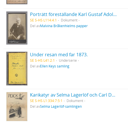
Porträtt föreställande Karl Gustaf Adolf Brand
SE S-HS L114:4:1
Dokument
Del av
Malvina Bråkenhielms papper
Under resan med far 1873.
SE S-HS L41:2:1
Underserie
Del av
Ellen Keys samling
Karikatyr av Selma Lagerlöf och Carl David af Wirsén
SE S-HS L1:334:7:5:1
Dokument
Del av
Selma Lagerlöf-samlingen