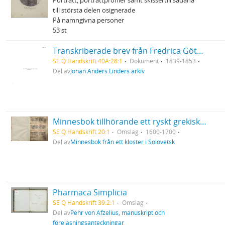
Porträtt, porträttprofiler samt skissertill sådana
till största delen osignerade
På namngivna personer
53 st
Transkriberade brev från Fredrica Göthilda med make
SE Q Handskrift 40A:28:1
Dokument
1839-1853
Del av
Johan Anders Linders arkiv
Minnesbok tillhörande ett ryskt grekisk-ortodoxt kloster i Solovetsk
SE Q Handskrift 20:1
Omslag
1600-1700
Del av
Minnesbok från ett kloster i Solovetsk
Pharmaca Simplicia
SE Q Handskrift 39:2:1
Omslag
Del av
Pehr von Afzelius, manuskript och
föreläsningsanteckningar