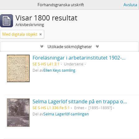
Förhandsgranska utskrift
Avsluta
Visar 1800 resultat
Arkivbeskrivning
Med digitala objekt
Utökade sökmöjligheter
Föreläsningar i arbetarinstitutet 1902-03. Det europeiska inflytandet på den svenska litteraturen. [Betecknad II. Medeltid och renässans].
SE S-HS L41:3:1
Underserie
Del av
Ellen Keys samling
Selma Lagerlöf sittande på en trappa omgiven av grönska på Nääs
SE S-HS L1:336:Fe:5:1
Enhet
[1895 -1899?]
Del av
Selma Lagerlöf-samlingen