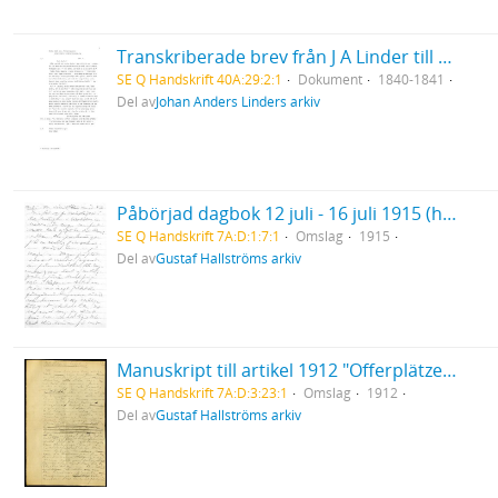
Transkriberade brev från J A Linder till Hanna & Louise Leijel
SE Q Handskrift 40A:29:2:1
Dokument
1840-1841
Del av
Johan Anders Linders arkiv
Påbörjad dagbok 12 juli - 16 juli 1915 (handskrift)
SE Q Handskrift 7A:D:1:7:1
Omslag
1915
Del av
Gustaf Hallströms arkiv
Manuskript till artikel 1912 "Offerplätze in Lappland"
SE Q Handskrift 7A:D:3:23:1
Omslag
1912
Del av
Gustaf Hallströms arkiv