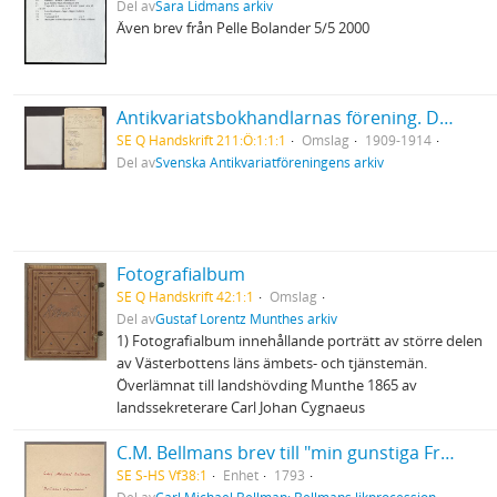
Del av
Sara Lidmans arkiv
Även brev från Pelle Bolander 5/5 2000
Antikvariatsbokhandlarnas förening. Diverse handlingar, bl.a. protokoll, kassabok och klippsamling
SE Q Handskrift 211:Ö:1:1:1
Omslag
1909-1914
Del av
Svenska Antikvariatföreningens arkiv
Fotografialbum
SE Q Handskrift 42:1:1
Omslag
Del av
Gustaf Lorentz Munthes arkiv
1) Fotografialbum innehållande porträtt av större delen
av Västerbottens läns ämbets- och tjänstemän.
Överlämnat till landshövding Munthe 1865 av
landssekreterare Carl Johan Cygnaeus
C.M. Bellmans brev till "min gunstiga Fru"
SE S-HS Vf38:1
Enhet
1793