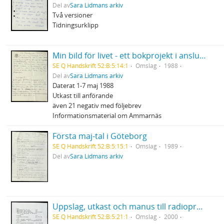
Del av
Sara Lidmans arkiv
Två versioner
Tidningsurklipp
Min bild för livet - ett bokprojekt i anslutning till Cancerfondens Rädda Livet - vecka
SE Q Handskrift 52:B:5:14:1
Omslag
1988
Del av
Sara Lidmans arkiv
Daterat 1-7 maj 1988
Utkast till anförande
även 21 negativ med följebrev
Informationsmaterial om Ammarnäs
Första maj-tal i Göteborg
SE Q Handskrift 52:B:5:15:1
Omslag
1989
Del av
Sara Lidmans arkiv
Uppslag, utkast och manus till radioprogrammet Sommar
SE Q Handskrift 52:B:5:21:1
Omslag
2000