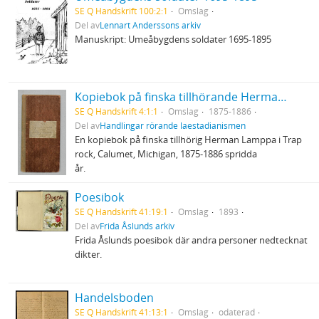
SE Q Handskrift 100:2:1
Omslag
Del av
Lennart Anderssons arkiv
Manuskript: Umeåbygdens soldater 1695-1895
Kopiebok på finska tillhörande Herman Lamppa
SE Q Handskrift 4:1:1
Omslag
1875-1886
Del av
Handlingar rörande laestadianismen
En kopiebok på finska tillhörig Herman Lamppa i Trap
rock, Calumet, Michigan, 1875-1886 spridda
år.
Poesibok
SE Q Handskrift 41:19:1
Omslag
1893
Del av
Frida Åslunds arkiv
Frida Åslunds poesibok där andra personer nedtecknat
dikter.
Handelsboden
SE Q Handskrift 41:13:1
Omslag
odaterad