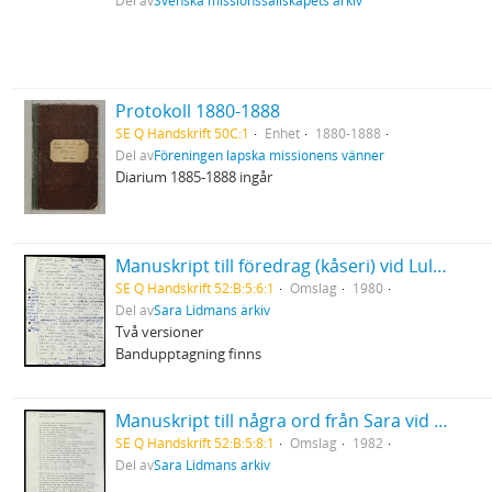
Del av
Svenska missionssällskapets arkiv
Protokoll 1880-1888
SE Q Handskrift 50C:1
Enhet
1880-1888
Del av
Föreningen lapska missionens vänner
Diarium 1885-1888 ingår
Manuskript till föredrag (kåseri) vid Luleå Tekniska högskola "Brödet" 29/1 1980
SE Q Handskrift 52:B:5:6:1
Omslag
1980
Del av
Sara Lidmans arkiv
Två versioner
Bandupptagning finns
Manuskript till några ord från Sara vid Birgit Ståhl-Nybergs jordfästning
SE Q Handskrift 52:B:5:8:1
Omslag
1982
Del av
Sara Lidmans arkiv