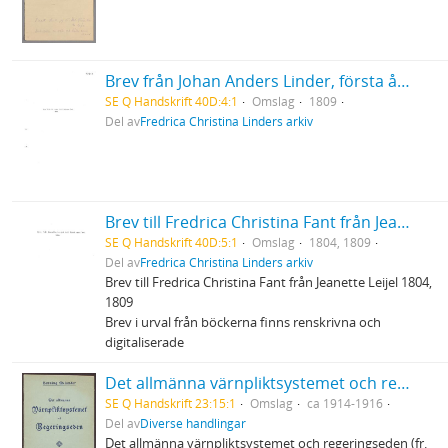
Brev från Johan Anders Linder, första årgången
SE Q Handskrift 40D:4:1
Omslag
1809
Del av
Fredrica Christina Linders arkiv
Brev till Fredrica Christina Fant från Jeanette Leijel
SE Q Handskrift 40D:5:1
Omslag
1804, 1809
Del av
Fredrica Christina Linders arkiv
Brev till Fredrica Christina Fant från Jeanette Leijel 1804,
1809
Brev i urval från böckerna finns renskrivna och
digitaliserade
Det allmänna värnpliktsystemet och regeringseden m.m.
SE Q Handskrift 23:15:1
Omslag
ca 1914-1916
Del av
Diverse handlingar
Det allmänna värnpliktsystemet och regeringseden (fr.