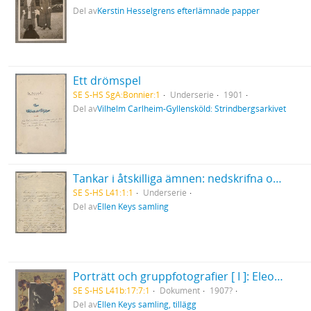
Del av
Kerstin Hesselgrens efterlämnade papper
Ett drömspel
SE S-HS SgA:Bonnier:1
Underserie
1901
Del av
Vilhelm Carlheim-Gyllensköld: Strindbergsarkivet
Tankar i åtskilliga ämnen: nedskrifna omedelbarligen efter ögonblickets ingifvelse, endast för att blifva af med dem. Skrifna under de sista 3 åren, men här inskrifna våren 1868... .
SE S-HS L41:1:1
Underserie
Del av
Ellen Keys samling
Porträtt och gruppfotografier [ I ]: Eleonora Duse
SE S-HS L41b:17:7:1
Dokument
1907?
Del av
Ellen Keys samling, tillägg