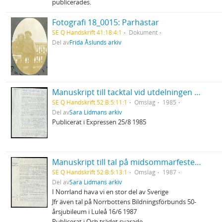
publicerades.
Fotografi 18_0015: Parhästar
SE Q Handskrift 41:18:4:1
Dokument
Del av
Frida Åslunds arkiv
Manuskript till tacktal vid utdelningen av Selma Lagerlöfs litteraturpris
SE Q Handskrift 52:B:5:11:1
Omslag
1985
Del av
Sara Lidmans arkiv
Publicerat i Expressen 25/8 1985
Manuskript till tal på midsommarfesten i Burträsk
SE Q Handskrift 52:B:5:13:1
Omslag
1987
Del av
Sara Lidmans arkiv
I Norrland hava vi en stor del av Sverige
Jfr även tal på Norrbottens Bildningsförbunds 50-
årsjubileum i Luleå 16/6 1987
Publicerat i Och trädet svarade