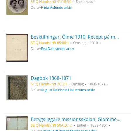
SE Q Handskrift 41:18:3:1
Dokument
Del av
Frida Åslunds arkiv
Besktifningar, Ölme 1910: Recept på maträtter
SE Q Handskrift 65:88:1
Omslag
1910
Del av
Eva Dahlstedts arkiv
Dagbok 1868-1871
SE Q Handskrift 7C:3:1
Omslag
1868-1871
Del av
August Reinhold Hallströms arkiv
Betygsliggare missionsskolan, Glommersträsk
SE Q Handskrift 50A:D:1:1
Enhet
1839-1851