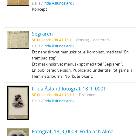
Del av
Frida Åslunds arkiv
Koncept
Segraren
SE Q Handskrift 41:16:1
Omslag
odaterad
Del av
Frida Åslunds arkiv
Ett handskrivet manuskript, ej komplett, med titel "En
trampad stig".
Ett maskinskrivet manuskript med titel "Segraren".
En publicerad version. Publicerad under titel "Stigarna" i
Hemmets Journal No 45, år okänt.
Frida Åslund fotografi 18_1_0001
SE Q Handskrift 41:18:1:1
Dokument
Del av
Frida Åslunds arkiv
Fotografi 18_3_0009: Frida och Alma