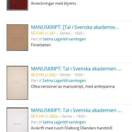
Anteckningar med blyerts
MANUSKRIPT: [Tal i Svenska akademien 20/12 1920]
SE S-HS L1:261
Series
1920
Part of
Selma Lagerlöf-samlingen
Förarbeten
MANUSKRIPT: Tal i Svenska akademien 20 december 1926
SE S-HS L1:262
Series
1926
Part of
Selma Lagerlöf-samlingen
Olika versioner av manuskript, med anilinpanna
MANUSKRIPT: Tal i Svenska akademien 20 december 1926
SE S-HS L1:262a
Series
1926
Part of
Selma Lagerlöf-samlingen
Avskrift med tusch (Valborg Olanders handstil)