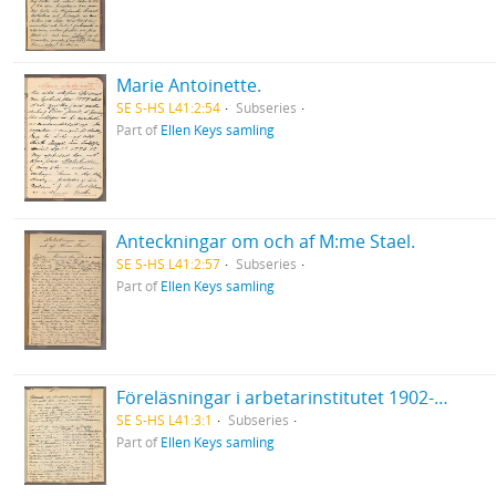
Marie Antoinette.
SE S-HS L41:2:54
Subseries
Part of
Ellen Keys samling
Anteckningar om och af M:me Stael.
SE S-HS L41:2:57
Subseries
Part of
Ellen Keys samling
Föreläsningar i arbetarinstitutet 1902-03. Det europeiska inflytandet på den svenska litteraturen. [Betecknad II. Medeltid och renässans].
SE S-HS L41:3:1
Subseries
Part of
Ellen Keys samling