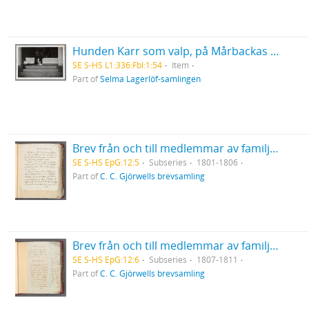
Hunden Karr som valp, på Mårbackas veranda
SE S-HS L1:336:Fbl:1:54
Item
Part of
Selma Lagerlöf-samlingen
Brev från och till medlemmar av familjen Gjörwell
SE S-HS EpG:12:5
Subseries
1801-1806
Part of
C. C. Gjörwells brevsamling
Brev från och till medlemmar av familjen Gjörwell
SE S-HS EpG:12:6
Subseries
1807-1811
Part of
C. C. Gjörwells brevsamling