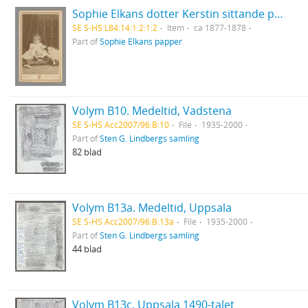
Sophie Elkans dotter Kerstin sittande på kudde med ett leksakslamm bredvid sig
SE S-HS L84:14:1:2:1:2
Item
ca 1877-1878
Part of
Sophie Elkans papper
Volym B10. Medeltid, Vadstena
SE S-HS Acc2007/96:B:10
File
1935-2000
Part of
Sten G. Lindbergs samling
82 blad
Volym B13a. Medeltid, Uppsala
SE S-HS Acc2007/96:B:13a
File
1935-2000
Part of
Sten G. Lindbergs samling
44 blad
Volym B13c. Uppsala 1490-talet