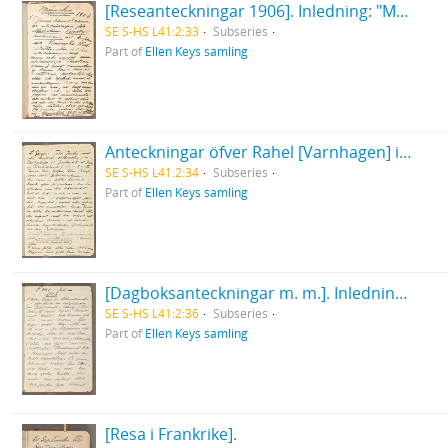
[Reseanteckningar 1906]. Inledning: "Munchen sommaren 1906... ".
SE S-HS L41:2:33
Subseries
Part of
Ellen Keys samling
Anteckningar öfver Rahel [Varnhagen] i Biblioteket i Munchen juli 1906.
SE S-HS L41:2:34
Subseries
Part of
Ellen Keys samling
[Dagboksanteckningar m. m.]. Inledning: "Ems, juli 1908 - ".
SE S-HS L41:2:36
Subseries
Part of
Ellen Keys samling
[Resa i Frankrike].