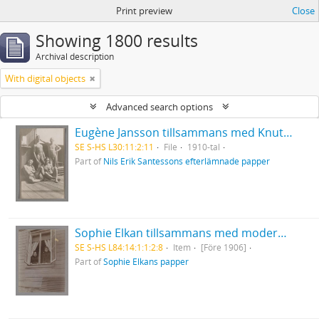
Print preview
Close
Showing 1800 results
Archival description
With digital objects
Advanced search options
Eugène Jansson tillsammans med Knut Nyman och okända män vid Flottans badhus, Skeppsholmen, 1910-tal
SE S-HS L30:11:2:11
File
1910-tal
Part of
Nils Erik Santessons efterlämnade papper
Sophie Elkan tillsammans med modern Henriette Salomon.
SE S-HS L84:14:1:1:2:8
Item
[Före 1906]
Part of
Sophie Elkans papper