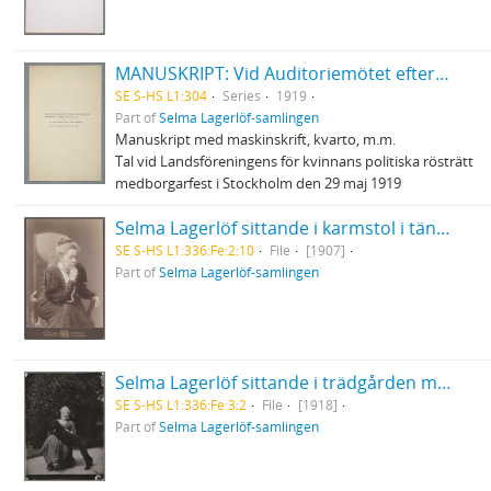
MANUSKRIPT: Vid Auditoriemötet efter rösträttssegern
SE S-HS L1:304
Series
1919
Part of
Selma Lagerlöf-samlingen
Manuskript med maskinskrift, kvarto, m.m.
Tal vid Landsföreningens för kvinnans politiska rösträtt
medborgarfest i Stockholm den 29 maj 1919
Selma Lagerlöf sittande i karmstol i tänkande pose
SE S-HS L1:336:Fe:2:10
File
[1907]
Part of
Selma Lagerlöf-samlingen
Selma Lagerlöf sittande i trädgården med pudeln Kurres framtassar i knät
SE S-HS L1:336:Fe:3:2
File
[1918]
Part of
Selma Lagerlöf-samlingen