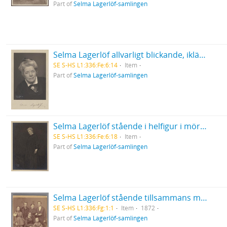
Part of
Selma Lagerlöf-samlingen
Selma Lagerlöf allvarligt blickande, iklädd mörk överdel och ljus krage
SE S-HS L1:336:Fe:6:14
Item
Part of
Selma Lagerlöf-samlingen
Selma Lagerlöf stående i helfigur i mörk dräkt med synligt pekfinger
SE S-HS L1:336:Fe:6:18
Item
Part of
Selma Lagerlöf-samlingen
Selma Lagerlöf stående tillsammans med sin mor och sina syskon
SE S-HS L1:336:Fg:1:1
Item
1872
Part of
Selma Lagerlöf-samlingen