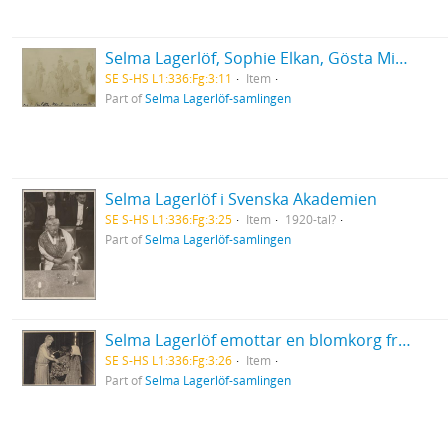
Selma Lagerlöf, Sophie Elkan, Gösta Mittag-Leffler med flera på kamelritt
SE S-HS L1:336:Fg:3:11
Item
Part of
Selma Lagerlöf-samlingen
Selma Lagerlöf i Svenska Akademien
SE S-HS L1:336:Fg:3:25
Item
1920-tal?
Part of
Selma Lagerlöf-samlingen
Selma Lagerlöf emottar en blomkorg från en flicka efter talet för Svenskbyborna på Operan 1929
SE S-HS L1:336:Fg:3:26
Item
Part of
Selma Lagerlöf-samlingen