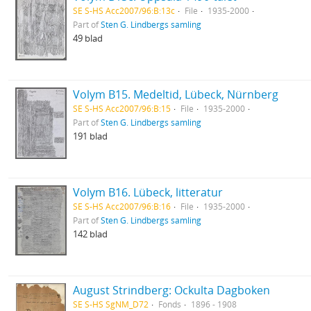
SE S-HS Acc2007/96:B:13c
File
1935-2000
Part of
Sten G. Lindbergs samling
49 blad
Volym B15. Medeltid, Lübeck, Nürnberg
SE S-HS Acc2007/96:B:15
File
1935-2000
Part of
Sten G. Lindbergs samling
191 blad
Volym B16. Lübeck, litteratur
SE S-HS Acc2007/96:B:16
File
1935-2000
Part of
Sten G. Lindbergs samling
142 blad
August Strindberg: Ockulta Dagboken
SE S-HS SgNM_D72
Fonds
1896 - 1908