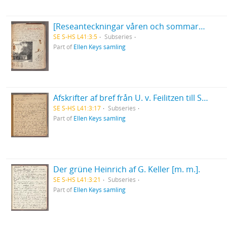
[Reseanteckningar våren och sommaren 1907]. Rom, Umbrien etc. våren 1907.
SE S-HS L41:3:5
Subseries
Part of
Ellen Keys samling
Afskrifter af bref från U. v. Feilitzen till Sven Bring 1872-1877.
SE S-HS L41:3:17
Subseries
Part of
Ellen Keys samling
Der grüne Heinrich af G. Keller [m. m.].
SE S-HS L41:3:21
Subseries
Part of
Ellen Keys samling