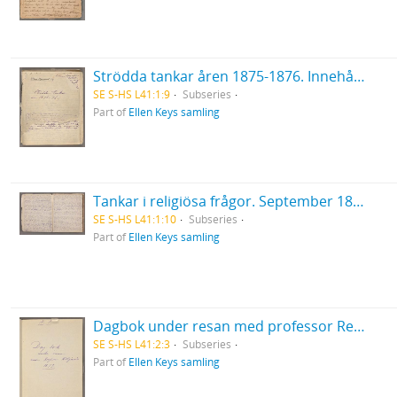
Strödda tankar åren 1875-1876. Innehåller bl. a.: Religion och vetande i allmänhet; Uppfostran; Samhället; Litteratur och konst; Kvinnan och äktenskapet m. m.; Historia.
SE S-HS L41:1:9
Subseries
Part of
Ellen Keys samling
Tankar i religiösa frågor. September 1878. 124 blad och bilaga: Mes confidences 1907. 4 blad, 16:o.
SE S-HS L41:1:10
Subseries
Part of
Ellen Keys samling
Dagbok under resan med professor Retzius 1879, 1.
SE S-HS L41:2:3
Subseries
Part of
Ellen Keys samling