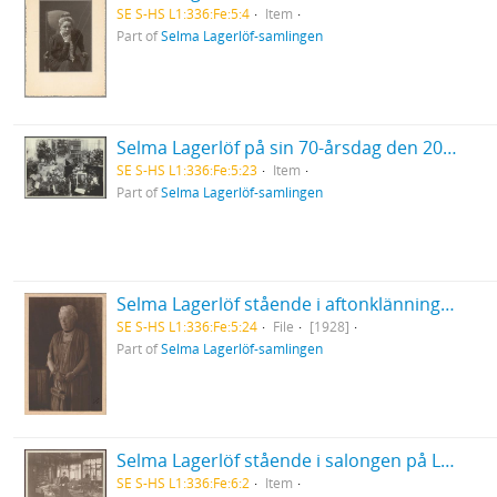
SE S-HS L1:336:Fe:5:4
Item
Part of
Selma Lagerlöf-samlingen
Selma Lagerlöf på sin 70-årsdag den 20/11-1928, sittande i blomsterhav i Valborg Olanders våning på Karlavägen
SE S-HS L1:336:Fe:5:23
Item
Part of
Selma Lagerlöf-samlingen
Selma Lagerlöf stående i aftonklänning med kraghalsband
SE S-HS L1:336:Fe:5:24
File
[1928]
Part of
Selma Lagerlöf-samlingen
Selma Lagerlöf stående i salongen på Lagerlöfsgården i Falun
SE S-HS L1:336:Fe:6:2
Item