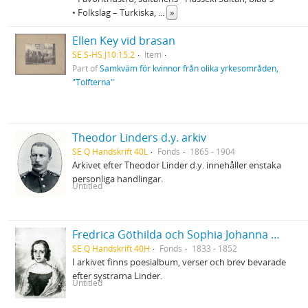
• Folkslag – Turkiska,
...
»
Ellen Key vid brasan
SE S-HS J10:15:2
Item
Part of
Samkväm för kvinnor från olika yrkesområden,
"Tolfterna"
Theodor Linders d.y. arkiv
SE Q Handskrift 40L
Fonds
1865 - 1904
Arkivet efter Theodor Linder d.y. innehåller enstaka
personliga handlingar.
Untitled
Fredrica Göthilda och Sophia Johanna Linders arkiv
SE Q Handskrift 40H
Fonds
1833 - 1852
I arkivet finns poesialbum, verser och brev bevarade
efter systrarna Linder.
Untitled