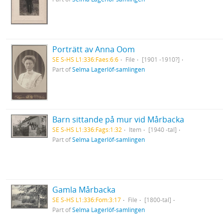
Porträtt av Anna Oom
SE S-HS L1:336:Faes:6:6
File
[1901 -1910?]
Part of
Selma Lagerlöf-samlingen
Barn sittande på mur vid Mårbacka
SE S-HS L1:336:Fags:1:32
Item
[1940 -tal]
Part of
Selma Lagerlöf-samlingen
Gamla Mårbacka
SE S-HS L1:336:Fom:3:17
File
[1800-tal]
Part of
Selma Lagerlöf-samlingen