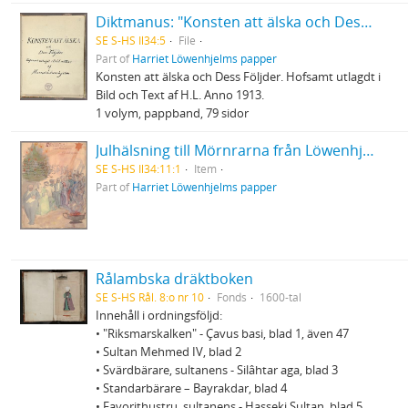
Diktmanus: "Konsten att älska och Dess Följder."
SE S-HS Il34:5
File
Part of
Harriet Löwenhjelms papper
Konsten att älska och Dess Följder. Hofsamt utlagdt i
Bild och Text af H.L. Anno 1913.
1 volym, pappband, 79 sidor
Julhälsning till Mörnrarna från Löwenhjelmarna
SE S-HS Il34:11:1
Item
Part of
Harriet Löwenhjelms papper
Rålambska dräktboken
SE S-HS Rål. 8:o nr 10
Fonds
1600-tal
Innehåll i ordningsföljd:
• "Riksmarskalken" - Çavus basi, blad 1, även 47
• Sultan Mehmed IV, blad 2
• Svärdbärare, sultanens - Silâhtar aga, blad 3
• Standarbärare – Bayrakdar, blad 4
• Favorithustru, sultanens - Hasseki Sultan, blad 5