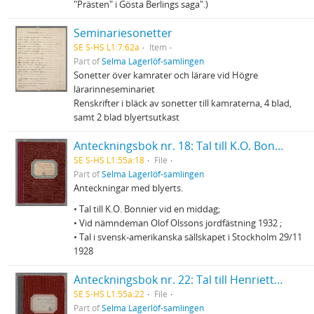
"Prästen" i Gösta Berlings saga".)
Seminariesonetter
SE S-HS L1:7:62a
Item
Part of
Selma Lagerlöf-samlingen
Sonetter över kamrater och lärare vid Högre
lärarinneseminariet
Renskrifter i bläck av sonetter till kamraterna, 4 blad,
samt 2 blad blyertsutkast
Anteckningsbok nr. 18: Tal till K.O. Bonnier vid en middag m.m.
SE S-HS L1:55a:18
File
Part of
Selma Lagerlöf-samlingen
Anteckningar med blyerts.
• Tal till K.O. Bonnier vid en middag;
• Vid nämndeman Olof Olssons jordfästning 1932 ;
• Tal i svensk-amerikanska sällskapet i Stockholm 29/11
1928
Anteckningsbok nr. 22: Tal till Henriette Coyet på Torup m.m.
SE S-HS L1:55a:22
File
Part of
Selma Lagerlöf-samlingen