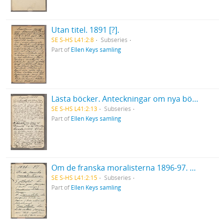
Utan titel. 1891 [?].
SE S-HS L41:2:8
Subseries
Part of
Ellen Keys samling
Lästa böcker. Anteckningar om nya böcker. Utdrag ur böcker. Augusti 1894. Jämte några lösa anteckningar och klipp, i ett konvolut.
SE S-HS L41:2:13
Subseries
Part of
Ellen Keys samling
Om de franska moralisterna 1896-97. Del 1.
SE S-HS L41:2:15
Subseries
Part of
Ellen Keys samling