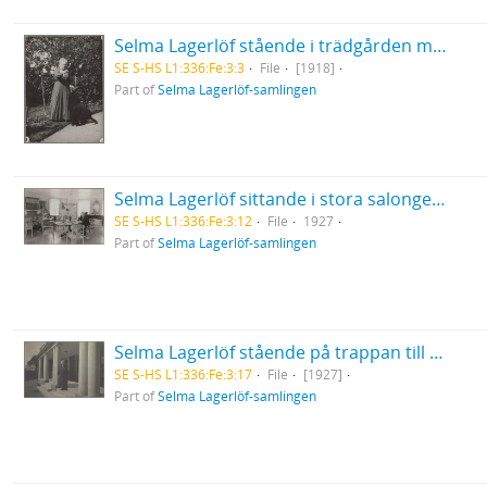
Selma Lagerlöf stående i trädgården med pudeln Kurre bredvid sig
SE S-HS L1:336:Fe:3:3
File
[1918]
Part of
Selma Lagerlöf-samlingen
Selma Lagerlöf sittande i stora salongen på Mårbacka
SE S-HS L1:336:Fe:3:12
File
1927
Part of
Selma Lagerlöf-samlingen
Selma Lagerlöf stående på trappan till verandan på Mårbacka
SE S-HS L1:336:Fe:3:17
File
[1927]
Part of
Selma Lagerlöf-samlingen