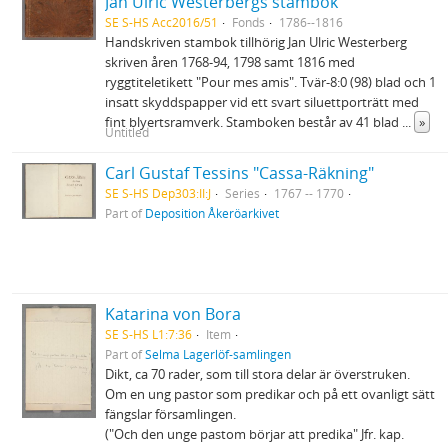
Jan Ulric Westerbergs stambok
SE S-HS Acc2016/51
Fonds
1786--1816
Handskriven stambok tillhörig Jan Ulric Westerberg
skriven åren 1768-94, 1798 samt 1816 med
ryggtiteletikett "Pour mes amis". Tvär-8:0 (98) blad och 1
insatt skyddspapper vid ett svart siluettporträtt med
fint blyertsramverk. Stamboken består av 41 blad
...
»
Untitled
Carl Gustaf Tessins "Cassa-Räkning"
SE S-HS Dep303:II:J
Series
1767 -- 1770
Part of
Deposition Åkeröarkivet
Katarina von Bora
SE S-HS L1:7:36
Item
Part of
Selma Lagerlöf-samlingen
Dikt, ca 70 rader, som till stora delar är överstruken.
Om en ung pastor som predikar och på ett ovanligt sätt
fängslar församlingen.
("Och den unge pastom börjar att predika" Jfr. kap.