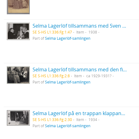
Selma Lagerlöf tillsammans med Sven Hedin och Henriette Coyet under firandet av sin åttioårsdag
SE S-HS L1:336:Fg:1:47
Item
1938
Part of
Selma Lagerlöf-samlingen
Selma Lagerlöf tillsammans med den finlandssvenska aktrisen Birgit Sergelius
SE S-HS L1:336:Fg:2:8
Item
ca 1929-1931?
Part of
Selma Lagerlöf-samlingen
Selma Lagerlöf på en trappan klappandes en hund vid Grebbestads folkhögskola
SE S-HS L1:336:Fg:2:30
Item
1934
Part of
Selma Lagerlöf-samlingen