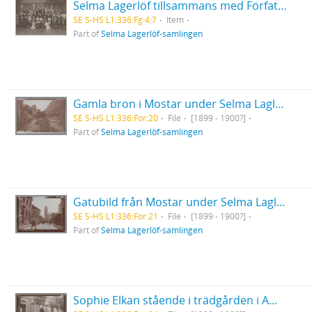
Selma Lagerlöf tillsammans med Författarföreningen i Skodsborg i Danmark
SE S-HS L1:336:Fg:4:7
Item
Part of
Selma Lagerlöf-samlingen
Gamla bron i Mostar under Selma Laglöfs Orientresa med Sophie Elkan
SE S-HS L1:336:For:20
File
[1899 - 1900?]
Part of
Selma Lagerlöf-samlingen
Gatubild från Mostar under Selma Laglöfs Orientresa med Sophie Elkan
SE S-HS L1:336:For:21
File
[1899 - 1900?]
Part of
Selma Lagerlöf-samlingen
Sophie Elkan stående i trädgården i American Colony i Jerusalem under sin Orientresa med Selma Lagerlöf