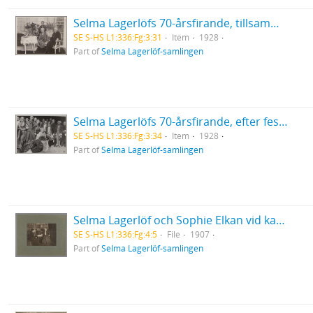
Selma Lagerlöfs 70-årsfirande, tillsammans med Valborg Olander och Biskop Eklund
SE S-HS L1:336:Fg:3:31
Item
1928
Part of
Selma Lagerlöf-samlingen
Selma Lagerlöfs 70-årsfirande, efter festföreställning slut på Operan 20/11 1928
SE S-HS L1:336:Fg:3:34
Item
1928
Part of
Selma Lagerlöf-samlingen
Selma Lagerlöf och Sophie Elkan vid kaffebord
SE S-HS L1:336:Fg:4:5
File
1907
Part of
Selma Lagerlöf-samlingen