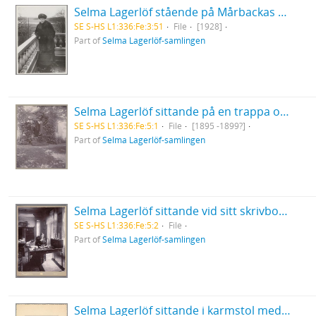
Selma Lagerlöf stående på Mårbackas balkong iklädd päls och mössa
SE S-HS L1:336:Fe:3:51
File
[1928]
Part of
Selma Lagerlöf-samlingen
Selma Lagerlöf sittande på en trappa omgiven av grönska på Nääs
SE S-HS L1:336:Fe:5:1
File
[1895 -1899?]
Part of
Selma Lagerlöf-samlingen
Selma Lagerlöf sittande vid sitt skrivbord i arbetsrummet i Centralpalatset i Falun
SE S-HS L1:336:Fe:5:2
File
Part of
Selma Lagerlöf-samlingen
Selma Lagerlöf sittande i karmstol med huvudet vilande i höger hand