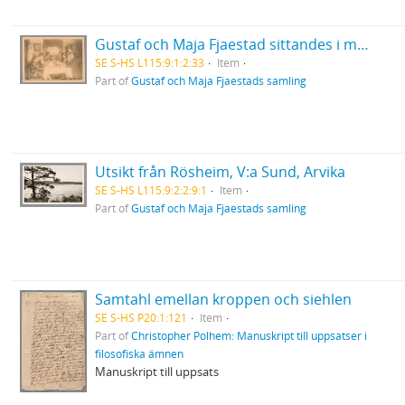
Gustaf och Maja Fjaestad sittandes i matsalen till familjens villa i Arvika, tillsammans med andra personer
SE S-HS L115:9:1:2:33
Item
Part of
Gustaf och Maja Fjaestads samling
Utsikt från Rösheim, V:a Sund, Arvika
SE S-HS L115:9:2:2:9:1
Item
Part of
Gustaf och Maja Fjaestads samling
Samtahl emellan kroppen och siehlen
SE S-HS P20:1:121
Item
Part of
Christopher Polhem: Manuskript till uppsatser i
filosofiska ämnen
Manuskript till uppsats