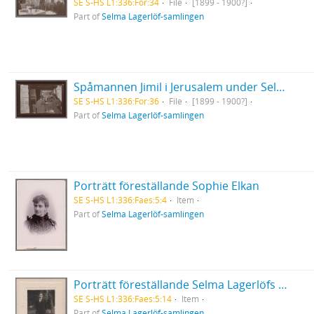
SE S-HS L1:336:For:34
File
[1899 - 1900?]
Part of
Selma Lagerlöf-samlingen
Spåmannen Jimil i Jerusalem under Selma Lagerlöfs Orientresa
SE S-HS L1:336:For:36
File
[1899 - 1900?]
Part of
Selma Lagerlöf-samlingen
Porträtt föreställande Sophie Elkan
SE S-HS L1:336:Faes:5:4
Item
Part of
Selma Lagerlöf-samlingen
Porträtt föreställande Selma Lagerlöfs fosterson Nils Holgersson stående framför ett träd
SE S-HS L1:336:Faes:5:14
Item
Part of
Selma Lagerlöf-samlingen