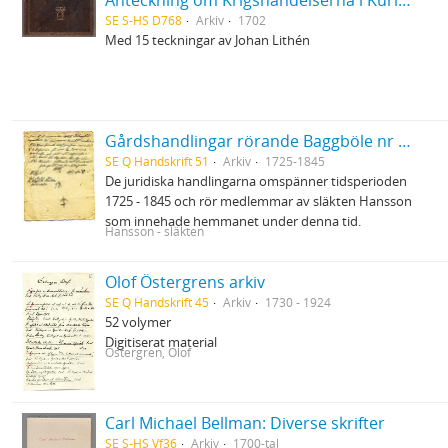
Anteckning om Krigshändelserna i Kurland uti Kon. Karl XIIs tid, under GeneralMajoren C.M. Stuart, af Er. Dahlberg
SE S-HS D768
Arkiv
1702
Med 15 teckningar av Johan Lithén
Gårdshandlingar rörande Baggböle nr 1 i Umeå socken
SE Q Handskrift 51
Arkiv
1725-1845
De juridiska handlingarna omspänner tidsperioden
1725 - 1845 och rör medlemmar av släkten Hansson
som innehade hemmanet under denna tid.
Hansson - släkten
Olof Östergrens arkiv
SE Q Handskrift 45
Arkiv
1730 - 1924
52 volymer
Digitiserat material
Östergren, Olof
Carl Michael Bellman: Diverse skrifter
SE S-HS Vf36
Arkiv
1700-tal