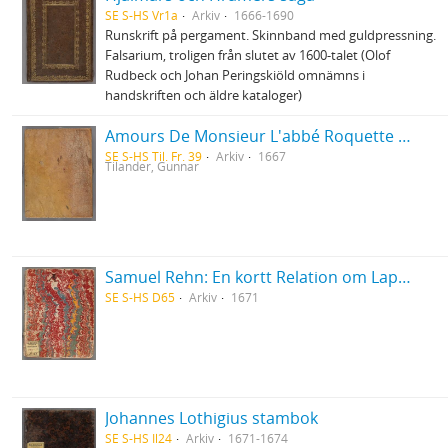
SE S-HS Vr1a
Arkiv
1666-1690
Runskrift på pergament. Skinnband med guldpressning.
Falsarium, troligen från slutet av 1600-talet (Olof
Rudbeck och Johan Peringskiöld omnämns i
handskriften och äldre kataloger)
Amours De Monsieur L'abbé Roquette avec Mademoiselle de Montauzier par Monsieur L'abbé Le Camus 1667
SE S-HS Til. Fr. 39
Arkiv
1667
Tilander, Gunnar
Samuel Rehn: En kortt Relation om Lapparnes lefwarne och sedher, wijdskiepellser, sampt i många stycken grofwe wildfarellser
SE S-HS D65
Arkiv
1671
Johannes Lothigius stambok
SE S-HS Il24
Arkiv
1671-1674