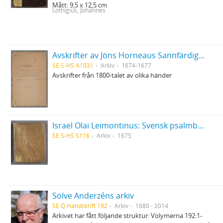
Mått: 9,5 x 12,5 cm
Lothigius, Johannes
Avskrifter av Jöns Horneaus Sannfärdig berättelse om det för 100 år sedan förlupna grufverliga Trolldoms-Oväsendet i Sverige och Martin Brunnerus Betänkande om trolldomsväsendet
SE S-HS A1031
Arkiv
1674-1677
Avskrifter från 1800-talet av olika händer
Israel Olai Leimontinus: Svensk psalmbok med sångnoter
SE S-HS S116
Arkiv
1675
Sölve Anderzéns arkiv
SE Q Handskrift 192
Arkiv
1680 - 2014
Arkivet har fått följande struktur: Volymerna 192:1-