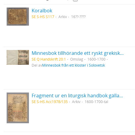
Koralbok
SE S-HS S117
Arkiv
16??-????
Minnesbok tillhörande ett ryskt grekisk-ortodoxt kloster i Solovetsk
SE Q Handskrift 20:1
Omslag
1600-1700
Del av
Minnesbok från ett kloster i Solovetsk
Fragment ur en liturgisk handbok gällande för den grekisk-ortodoxa kyrkan
SE S-HS Acc1978/135
Arkiv
1600-1700-tal