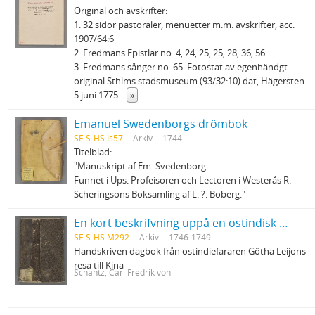
Original och avskrifter:
1. 32 sidor pastoraler, menuetter m.m. avskrifter, acc.
1907/64:6
2. Fredmans Epistlar no. 4, 24, 25, 25, 28, 36, 56
3. Fredmans sånger no. 65. Fotostat av egenhändgt
original Sthlms stadsmuseum (93/32:10) dat, Hägersten
5 juni 1775
...
»
Emanuel Swedenborgs drömbok
SE S-HS Is57
Arkiv
1744
Titelblad:
"Manuskript af Em. Svedenborg.
Funnet i Ups. Profeisoren och Lectoren i Westerås R.
Scheringsons Boksamling af L. ?. Boberg."
En kort beskrifvning uppå en ostindisk resa till Canton uthi Chinah - förrättat af Carl Fredrich von Schantz ifrån åhr 1746 till åhr 1749
SE S-HS M292
Arkiv
1746-1749
Handskriven dagbok från ostindiefararen Götha Leijons
resa till Kina
Schantz, Carl Fredrik von