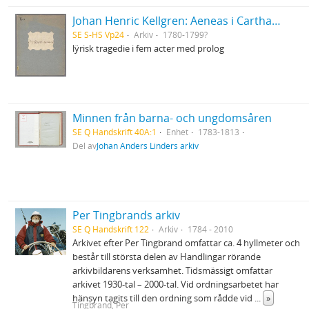
Johan Henric Kellgren: Aeneas i Carthago
SE S-HS Vp24
Arkiv
1780-1799?
lÿrisk tragedie i fem acter med prolog
Minnen från barna- och ungdomsåren
SE Q Handskrift 40A:1
Enhet
1783-1813
Del av
Johan Anders Linders arkiv
Per Tingbrands arkiv
SE Q Handskrift 122
Arkiv
1784 - 2010
Arkivet efter Per Tingbrand omfattar ca. 4 hyllmeter och
består till största delen av Handlingar rörande
arkivbildarens verksamhet. Tidsmässigt omfattar
arkivet 1930-tal – 2000-tal. Vid ordningsarbetet har
hänsyn tagits till den ordning som rådde vid
...
»
Tingbrand, Per