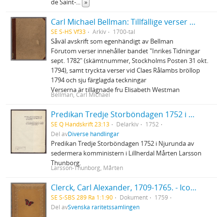
de Saint-
...
»
Carl Michael Bellman: Tillfällige verser och rim skrifne och hopsamlade innom ett hus, där Auctor finner sig älskad och wälkommen
SE S-HS Vf33
Arkiv
1700-tal
Såväl avskrift som egenhändigt av Bellman
Förutom verser innehåller bandet "Inrikes Tidningar
sept. 1782" (skämtnummer, Stockholms Posten 31 okt.
1794), samt tryckta verser vid Claes Rålambs bröllop
1794 och sju färglagda teckningar
Verserna är tillägnade fru Elisabeth Westman
Bellman, Carl Michael
Predikan Tredje Storböndagen 1752 i Njurunda
SE Q Handskrift 23:13
Delarkiv
1752
Del av
Diverse handlingar
Predikan Tredje Storböndagen 1752 i Njurunda av
sedermera komministern i Lillherdal Mårten Larsson
Thunborg.
Larsson-Thunborg, Mårten
Clerck, Carl Alexander, 1709-1765. - Icones insectorum rariorum. (Pl.titelbl.) Stockholm. 1-2. 1759-65. [Del 1], Caroli Clerck reg: soc: scient: Upsal: membr: Icones insectorum rariorum cum nominibus eorum trivialibus, locisqve e C: Linnæi ... Syst: nat: allegatis Holmiæ 1759.. - 1759
SE S-SBS 289 Ra 1:1:90
Dokument
1759
Del av
Svenska raritetssamlingen