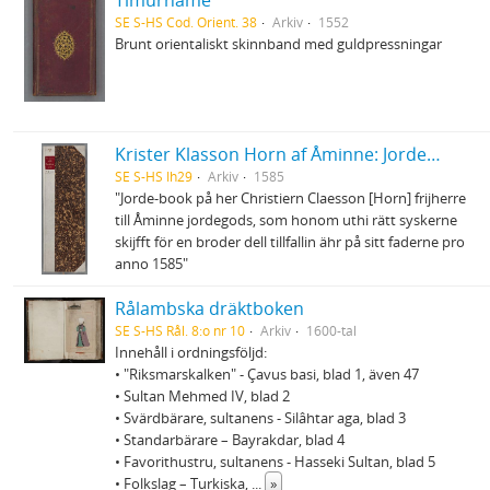
Tīmūrnāme
SE S-HS Cod. Orient. 38
Arkiv
1552
Brunt orientaliskt skinnband med guldpressningar
Krister Klasson Horn af Åminne: Jordebok
SE S-HS Ih29
Arkiv
1585
"Jorde-book på her Christiern Claesson [Horn] frijherre
till Åminne jordegods, som honom uthi rätt syskerne
skijfft för en broder dell tillfallin ähr på sitt faderne pro
anno 1585"
Rålambska dräktboken
SE S-HS Rål. 8:o nr 10
Arkiv
1600-tal
Innehåll i ordningsföljd:
• "Riksmarskalken" - Çavus basi, blad 1, även 47
• Sultan Mehmed IV, blad 2
• Svärdbärare, sultanens - Silâhtar aga, blad 3
• Standarbärare – Bayrakdar, blad 4
• Favorithustru, sultanens - Hasseki Sultan, blad 5
• Folkslag – Turkiska,
...
»