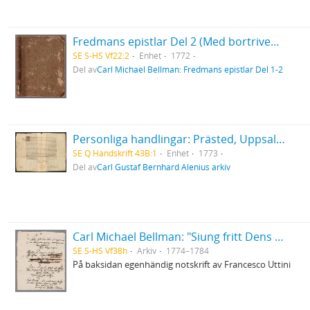
Fredmans epistlar Del 2 (Med bortriven dedikation)
SE S-HS Vf22:2
Enhet
1772
Del av
Carl Michael Bellman: Fredmans epistlar Del 1-2
Personliga handlingar: Prästed, Uppsala 1773
SE Q Handskrift 43B:1
Enhet
1773
Del av
Carl Gustaf Bernhard Alenius arkiv
Carl Michael Bellman: "Siung fritt Dens Skål wid cyperwin ... "
SE S-HS Vf38h
Arkiv
1774–1784
På baksidan egenhändig notskrift av Francesco Uttini