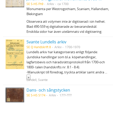
SE S-HS Fh9
Arkiv
ca 1700
Monumenta per Westrogothiam, Scaniam, Hallandiam,
Blekingiam
Observera att volymen inte är digitiserad i sin helhet.
Blad 490-559 ej digitaliserade av bevarandeskäl.
Enskilda sidor har även utelämnats vid digitisering.
Svante Lundells arkiv
SE Q Handskrift 8
Arkiv
1700-1970
Lundells arkiv har kategoriserats enligt följande:
-Juridiska handlingar som bl.a. köpehandlingar,
lagfartsbevis och häradsrättsprotokoll från 1700-och
1800- talen (handskrifts nr. 8:1 - 8:4).
-Manuskript till föredrag, tryckta artiklar samt andra
...
»
Lundell, Svante
Dans- och sångstycken
SE S-HS S174
Arkiv
17??-????