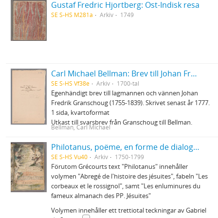
Gustaf Fredric Hjortberg: Ost-Indisk resa
SE S-HS M281a
Arkiv
1749
Carl Michael Bellman: Brev till Johan Fredrik Granschoug
SE S-HS Vf38e
Arkiv
1700-tal
Egenhändigt brev till lagmannen och vännen Johan
Fredrik Granschoug (1755-1839). Skrivet senast år 1777.
1 sida, kvartoformat
Utkast till svarsbrev från Granschoug till Bellman.
Bellman, Carl Michael
Philotanus, poëme, en forme de dialogue, ou l'histoire de la constitution unigenitus
SE S-HS Vu40
Arkiv
1750-1799
Förutom Grécourts text "Philotanus" innehåller
volymen "Abregé de l'histoire des jésuites", fabeln "Les
corbeaux et le rossignol", samt "Les enluminures du
fameux almanach des PP. Jésuites"
Volymen innehåller ett trettiotal teckningar av Gabriel