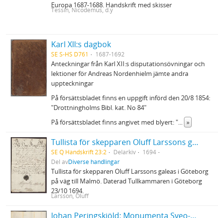
Europa 1687-1688. Handskrift med skisser
Tessin, Nicodemus, d.y
Karl XII:s dagbok
SE S-HS D761
1687-1692
Anteckningar från Karl XII:s disputationsövningar och
lektioner för Andreas Nordenhielm jämte andra
uppteckningar
På försättsbladet finns en uppgift införd den 20/8 1854:
"Drottningholms Bibl. kat. No 84"
På försättsbladet finns angivet med blyert: "
...
»
Tullista för skepparen Oluff Larssons galeas
SE Q Handskrift 23:2
Delarkiv
1694
Del av
Diverse handlingar
Tullista för skepparen Oluff Larssons galeas i Göteborg
på väg till Malmö. Daterad Tullkammaren i Göteborg
23/10 1694.
Larsson, Oluff
Johan Peringskiöld: Monumenta Sveo-Gothorum