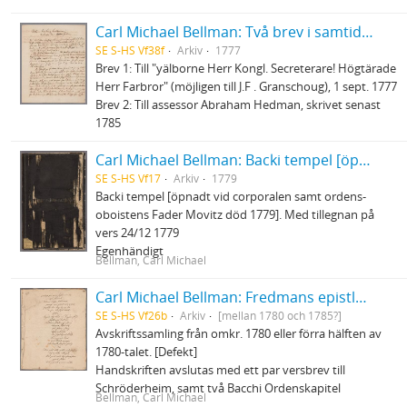
Carl Michael Bellman: Två brev i samtida avskrift
SE S-HS Vf38f
Arkiv
1777
Brev 1: Till "yälborne Herr Kongl. Secreterare! Högtärade
Herr Farbror" (möjligen till J.F . Granschoug), 1 sept. 1777
Brev 2: Till assessor Abraham Hedman, skrivet senast
1785
Carl Michael Bellman: Backi tempel [öpnadt vid corporalen samt ordens-oboistens Fader Movitz död 1779]
SE S-HS Vf17
Arkiv
1779
Backi tempel [öpnadt vid corporalen samt ordens-
oboistens Fader Movitz död 1779]. Med tillegnan på
vers 24/12 1779
Egenhändigt
Bellman, Carl Michael
Carl Michael Bellman: Fredmans epistlar och sånger m.fl. Bellman-texter
SE S-HS Vf26b
Arkiv
[mellan 1780 och 1785?]
Avskriftssamling från omkr. 1780 eller förra hälften av
1780-talet. [Defekt]
Handskriften avslutas med ett par versbrev till
Schröderheim, samt två Bacchi Ordenskapitel
Bellman, Carl Michael