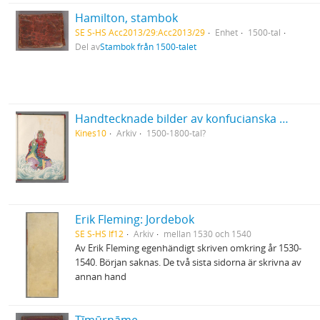
Hamilton, stambok
SE S-HS Acc2013/29:Acc2013/29
Enhet
1500-tal
Del av
Stambok från 1500-talet
Handtecknade bilder av konfucianska och daoistiska lärda eller heliga personer från Kina
Kines10
Arkiv
1500-1800-tal?
Erik Fleming: Jordebok
SE S-HS If12
Arkiv
mellan 1530 och 1540
Av Erik Fleming egenhändigt skriven omkring år 1530-
1540. Början saknas. De två sista sidorna är skrivna av
annan hand