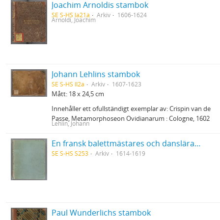
Joachim Arnoldis stambok
SE S-HS Ia21a
Arkiv
1606-1624
Arnoldi, Joachim
Johann Lehlins stambok
SE S-HS Il2a
Arkiv
1607-1623
Mått: 18 x 24,5 cm
Innehåller ett ofullständigt exemplar av: Crispin van de
Passe, Metamorphoseon Ovidianarum : Cologne, 1602
Lehlin, Johann
En fransk balettmästares och danslärares i Bruxelles 1614-19 anteckningsbok
SE S-HS S253
Arkiv
1614-1619
Paul Wunderlichs stambok