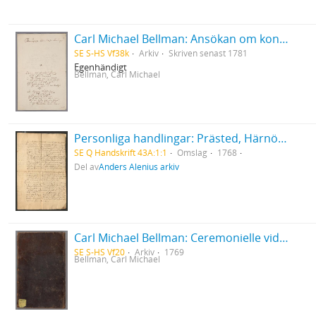
Carl Michael Bellman: Ansökan om konfirmationsfullmakt på sekreterarebeställningen i Nummerlotteriet
SE S-HS Vf38k
Arkiv
Skriven senast 1781
Egenhändigt
Bellman, Carl Michael
Personliga handlingar: Prästed, Härnösand 1768
SE Q Handskrift 43A:1:1
Omslag
1768
Del av
Anders Alenius arkiv
Carl Michael Bellman: Ceremonielle vid Parentation i Riddar-Capittlet af de Två Förgyllta Svinen, hållen öfver Bränvinsbrännaren och Ridd. Lundholm d.15 Okt.1769 af Ordensparentatorn... Janke Jensen
SE S-HS Vf20
Arkiv
1769
Bellman, Carl Michael