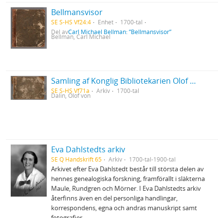
Bellmansvisor
SE S-HS Vf24:4
Enhet
1700-tal
Del av
Carl Michael Bellman: ”Bellmansvisor”
Bellman, Carl Michael
Samling af Konglig Bibliotekarien Olof Dalins versar
SE S-HS Vf71a
Arkiv
1700-tal
Dalin, Olof von
Eva Dahlstedts arkiv
SE Q Handskrift 65
Arkiv
1700-tal-1900-tal
Arkivet efter Eva Dahlstedt består till största delen av
hennes genealogiska forskning, framförallt i släkterna
Maule, Rundgren och Mörner. I Eva Dahlstedts arkiv
återfinns även en del personliga handlingar,
korrespondens, egna och andras manuskript samt
fotografier