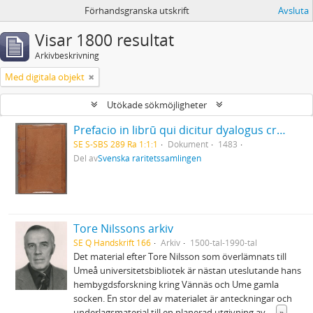
Förhandsgranska utskrift
Avsluta
Visar 1800 resultat
Arkivbeskrivning
Med digitala objekt
Utökade sökmöjligheter
Prefacio in librū qui dicitur dyalogus creaturar[um] moralizatus omni materie morali iocundo et edificatiuo modo applicabilis. - 1483
SE S-SBS 289 Ra 1:1:1
Dokument
1483
Del av
Svenska raritetssamlingen
Tore Nilssons arkiv
SE Q Handskrift 166
Arkiv
1500-tal-1990-tal
Det material efter Tore Nilsson som överlämnats till
Umeå universitetsbibliotek är nästan uteslutande hans
hembygdsforskning kring Vännäs och Ume gamla
socken. En stor del av materialet är anteckningar och
underlagsmaterial till en planerad utgivning av
...
»