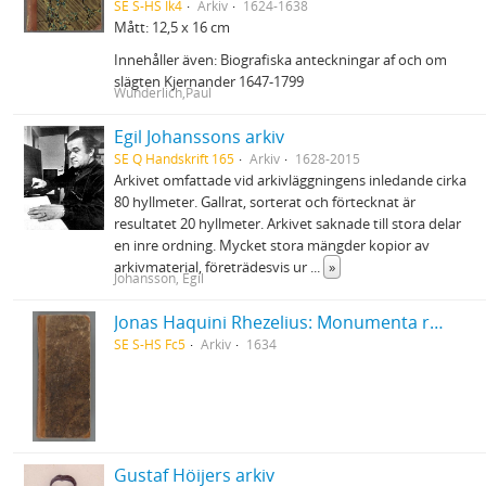
SE S-HS Ik4
Arkiv
1624-1638
Mått: 12,5 x 16 cm
Innehåller även: Biografiska anteckningar af och om
slägten Kjernander 1647-1799
Wunderlich,Paul
Egil Johanssons arkiv
SE Q Handskrift 165
Arkiv
1628-2015
Arkivet omfattade vid arkivläggningens inledande cirka
80 hyllmeter. Gallrat, sorterat och förtecknat är
resultatet 20 hyllmeter. Arkivet saknade till stora delar
en inre ordning. Mycket stora mängder kopior av
arkivmaterial, företrädesvis ur
...
»
Johansson, Egil
Jonas Haquini Rhezelius: Monumenta runica in Ölandia comitatu Regni Sveciæ Gothiaquæ
SE S-HS Fc5
Arkiv
1634
Gustaf Höijers arkiv