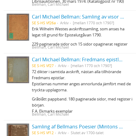
Librisauktionen, 30 mars 1974. (Katalogpost nr 190)
Bellman, Carl Michael
Carl Michael Bellman: Samling av visor och mindre poemer
SE S-HS Vf26a
Arkiv
[mellan 1770 och 1790?]
Erik Wilhelm Westes avskriftssamling, som anses ha
legat till grund för Epistelutgåvan 1790.
229 paginerade sidor och 15 sidor opaginerat register
Bellman, Carl Michael
Carl Michael Bellman: Fredmans epistlar m.m.
SE S-HS Vf27
Arkiv
[mellan 1770 och 1790?]
72 dikter i samtida avskrift, nästan alla tillhörande
Fredmans epistlar.
Epistlarnas nummer anges annorlunda jämfört med de
tryckta upplagorna.
Gråblått pappband. 180 paginerade sidor, med register i
början.
F.A. Ekmarks exemplar
Bellman, Carl Michael
Samling af Bellmans Poesier (Mintons ex.)
SE S-HS Vf12
Arkiv
Slutet av 1700-talet