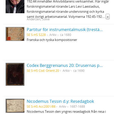
192:44 innehåller Arkivbildarens verksamhet. Här ingår
forskningsmaterial rörande Lars Levi Laestadius,
forskningsmaterial rörande undervisning och kyrka
samt övrigt arbetsmaterial. Volymerna 192:45-192:
...
»
Anderzén, Sölve
Partitur för instrumentalmusik (trestämmig sättning) i tabulatur
SE S-HS S228
Arkiv
ca 1680
Franska och tyska kompositioner
Codex Berggrenianus 20: Drusernas på Libanon heliga bok
SE S-HS Cod. Orient 20
Arkiv
ca 1690
Nicodemus Tessin d.y: Resedagbok
SE S-HS Acc2001/88
Arkiv
1687-1688
Nicodemus Tessin den yngres resedagbok från resa i