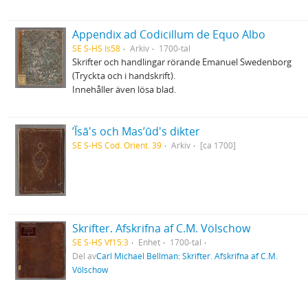
Appendix ad Codicillum de Equo Albo
SE S-HS Is58
Arkiv
1700-tal
Skrifter och handlingar rörande Emanuel Swedenborg
(Tryckta och i handskrift).
Innehåller även lösa blad.
ʼĪsā's och Masʼūd's dikter
SE S-HS Cod. Orient. 39
Arkiv
[ca 1700]
Skrifter. Afskrifna af C.M. Völschow
SE S-HS Vf15:3
Enhet
1700-tal
Del av
Carl Michael Bellman: Skrifter. Afskrifna af C.M.
Völschow