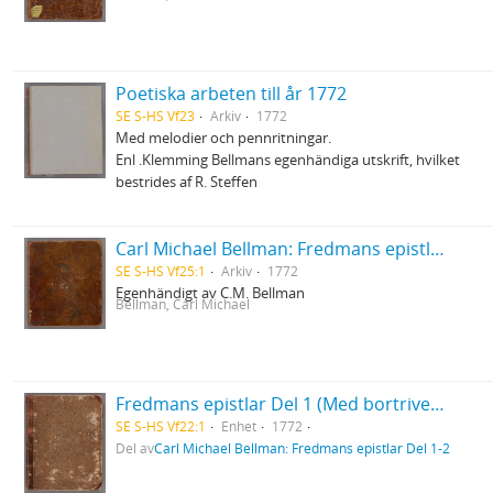
Poetiska arbeten till år 1772
SE S-HS Vf23
Arkiv
1772
Med melodier och pennritningar.
Enl .Klemming Bellmans egenhändiga utskrift, hvilket
bestrides af R. Steffen
Carl Michael Bellman: Fredmans epistlar [dedicerade till J.D. Duwall] Del 1
SE S-HS Vf25:1
Arkiv
1772
Egenhändigt av C.M. Bellman
Bellman, Carl Michael
Fredmans epistlar Del 1 (Med bortriven dedikation)
SE S-HS Vf22:1
Enhet
1772
Del av
Carl Michael Bellman: Fredmans epistlar Del 1-2