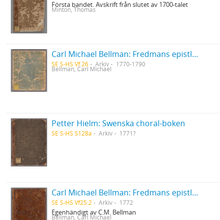
Första bandet. Avskrift från slutet av 1700-talet
Minton, Thomas
Carl Michael Bellman: Fredmans epistlar [Nechers ex.]. Ep. 1-50
SE S-HS Vf 26
Arkiv
1770-1790
Bellman, Carl Michael
Petter Hielm: Swenska choral-boken
SE S-HS S128a
Arkiv
1771?
Carl Michael Bellman: Fredmans epistlar [dedicerade till J.D. Duwall] Del 2
SE S-HS Vf25:2
Arkiv
1772
Egenhändigt av C.M. Bellman
Bellman, Carl Michael