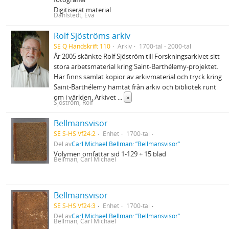
Digitiserat material
Dahlstedt, Eva
Rolf Sjöströms arkiv
SE Q Handskrift 110
Arkiv
1700-tal - 2000-tal
År 2005 skänkte Rolf Sjöström till Forskningsarkivet sitt
stora arbetsmaterial kring Saint-Barthélemy-projektet.
Här finns samlat kopior av arkivmaterial och tryck kring
Saint-Barthélemy hämtat från arkiv och bibliotek runt
om i världen. Arkivet
...
»
Sjöström, Rolf
Bellmansvisor
SE S-HS Vf24:2
Enhet
1700-tal
Del av
Carl Michael Bellman: ”Bellmansvisor”
Volymen omfattar sid 1-129 + 15 blad
Bellman, Carl Michael
Bellmansvisor
SE S-HS Vf24:3
Enhet
1700-tal
Del av
Carl Michael Bellman: ”Bellmansvisor”
Bellman, Carl Michael