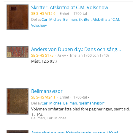
Skrifter. Afskrifna af C.M. Völschow
SE S-HS Vf15:6
Enhet
1700-tal
Del av
Carl Michael Bellman: Skrifter. Afskrifna af C.M.
Völschow
Anders von Düben d.y.: Dans och sångmelodier samt marscher etc., dels i gammal tabulatur, dels i fem-linjesystemets notskrift
SE S-HS S175
Arkiv
[mellan 1700 och 1740?]
Mått: 12:o (tv.)
Bellmansvisor
SE S-HS Vf24:1
Enhet
1700-tal
Del av
Carl Michael Bellman: ”Bellmansvisor”
Volymen omfattar åtta blad före pagineringen, samt sid.
1 - 194
Bellman, Carl Michael