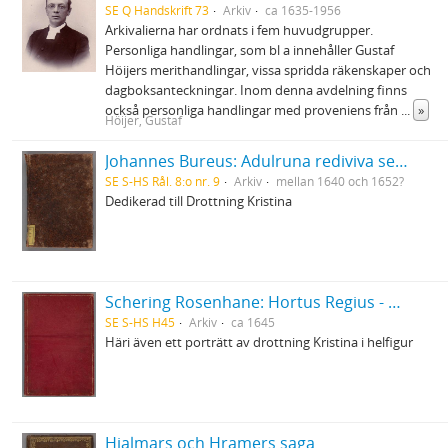
SE Q Handskrift 73
Arkiv
ca 1635-1956
Arkivalierna har ordnats i fem huvudgrupper.
Personliga handlingar, som bl a innehåller Gustaf
Höijers merithandlingar, vissa spridda räkenskaper och
dagboksanteckningar. Inom denna avdelning finns
också personliga handlingar med proveniens från
...
»
Höijer, Gustaf
Johannes Bureus: Adulruna rediviva seu sapientia Sveorum veterum de mysteriis alphabeti trium coronarum regni Fulkandiarum seu Svethiae antiquissimae
SE S-HS Rål. 8:o nr. 9
Arkiv
mellan 1640 och 1652?
Dedikerad till Drottning Kristina
Schering Rosenhane: Hortus Regius - Drottning Christinas stamträd med emblemata politica
SE S-HS H45
Arkiv
ca 1645
Häri även ett porträtt av drottning Kristina i helfigur
Hjalmars och Hramers saga