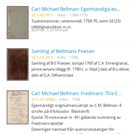
Carl Michael Bellman: Egenhändiga koncepter
SE S-HS Vf11
Arkiv
1769-1770
3 parentationer, ceremoniell, 1769-70, samt 24 (25)
tillfällighetsdikter m.m.
Bellman, Carl Michael
Samling af Bellmans Poesier
SE S-HS Vf10
Arkiv
1769
Samling af B-S Poesier, börjad 1769 af C.A. Ehrengranat,
jämte senare tillägg (fr. 1780-t. o. följd.] dels af B-s dikter,
dels af G.A. Silfverstolpe
Carl Michael Bellman: Fredmans 70:e Epistel. Om landstigningen wid Klubben i Mälarn en höst-afton 1769
SE S-HS Vf38d
Arkiv
1769
Egenhändigt originalmanuskript av C.M. Bellman. 8
strofer på 4 foliosidor. Bläckskrift
Epistel 70 motsvarar nr. 49 i gällande numrering av
Fredmans epistlar
Dateringen hämtad från auktionskatalogen för