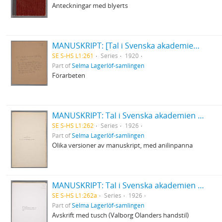
Anteckningar med blyerts
MANUSKRIPT: [Tal i Svenska akademien 20/12 1920]
SE S-HS L1:261
Series
1920
Part of
Selma Lagerlöf-samlingen
Förarbeten
MANUSKRIPT: Tal i Svenska akademien 20 december 1926
SE S-HS L1:262
Series
1926
Part of
Selma Lagerlöf-samlingen
Olika versioner av manuskript, med anilinpanna
MANUSKRIPT: Tal i Svenska akademien 20 december 1926
SE S-HS L1:262a
Series
1926
Part of
Selma Lagerlöf-samlingen
Avskrift med tusch (Valborg Olanders handstil)