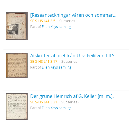
[Reseanteckningar våren och sommaren 1907]. Rom, Umbrien etc. våren 1907.
SE S-HS L41:3:5
Subseries
Part of
Ellen Keys samling
Afskrifter af bref från U. v. Feilitzen till Sven Bring 1872-1877.
SE S-HS L41:3:17
Subseries
Part of
Ellen Keys samling
Der grüne Heinrich af G. Keller [m. m.].
SE S-HS L41:3:21
Subseries
Part of
Ellen Keys samling