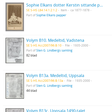
Sophie Elkans dotter Kerstin sittande på kudde med ett leksakslamm bredvid sig
SE S-HS L84:14:1:2:1:2
Item
ca 1877-1878
Part of
Sophie Elkans papper
Volym B10. Medeltid, Vadstena
SE S-HS Acc2007/96:B:10
File
1935-2000
Part of
Sten G. Lindbergs samling
82 blad
Volym B13a. Medeltid, Uppsala
SE S-HS Acc2007/96:B:13a
File
1935-2000
Part of
Sten G. Lindbergs samling
44 blad
Volym B13c. Uppsala 1490-talet