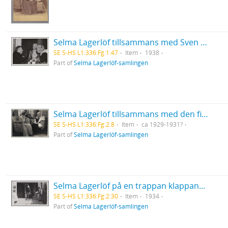
Selma Lagerlöf tillsammans med Sven Hedin och Henriette Coyet under firandet av sin åttioårsdag
SE S-HS L1:336:Fg:1:47
Item
1938
Part of
Selma Lagerlöf-samlingen
Selma Lagerlöf tillsammans med den finlandssvenska aktrisen Birgit Sergelius
SE S-HS L1:336:Fg:2:8
Item
ca 1929-1931?
Part of
Selma Lagerlöf-samlingen
Selma Lagerlöf på en trappan klappandes en hund vid Grebbestads folkhögskola
SE S-HS L1:336:Fg:2:30
Item
1934
Part of
Selma Lagerlöf-samlingen