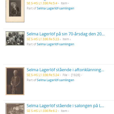
SE S-HS L1:336:Fe:5:4
Item
Part of
Selma Lagerlöf-samlingen
Selma Lagerlöf på sin 70-årsdag den 20/11-1928, sittande i blomsterhav i Valborg Olanders våning på Karlavägen
SE S-HS L1:336:Fe:5:23
Item
Part of
Selma Lagerlöf-samlingen
Selma Lagerlöf stående i aftonklänning med kraghalsband
SE S-HS L1:336:Fe:5:24
File
[1928]
Part of
Selma Lagerlöf-samlingen
Selma Lagerlöf stående i salongen på Lagerlöfsgården i Falun
SE S-HS L1:336:Fe:6:2
Item