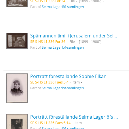
SE S-HS L1:336:For:34
File
[1899 - 1900?]
Part of
Selma Lagerlöf-samlingen
Spåmannen Jimil i Jerusalem under Selma Lagerlöfs Orientresa
SE S-HS L1:336:For:36
File
[1899 - 1900?]
Part of
Selma Lagerlöf-samlingen
Porträtt föreställande Sophie Elkan
SE S-HS L1:336:Faes:5:4
Item
Part of
Selma Lagerlöf-samlingen
Porträtt föreställande Selma Lagerlöfs fosterson Nils Holgersson stående framför ett träd
SE S-HS L1:336:Faes:5:14
Item
Part of
Selma Lagerlöf-samlingen