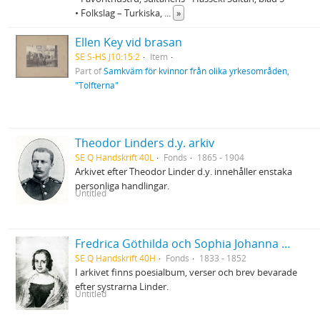
• Folkslag – Turkiska,
...
»
Ellen Key vid brasan
SE S-HS J10:15:2
Item
Part of
Samkväm för kvinnor från olika yrkesområden,
"Tolfterna"
Theodor Linders d.y. arkiv
SE Q Handskrift 40L
Fonds
1865 - 1904
Arkivet efter Theodor Linder d.y. innehåller enstaka
personliga handlingar.
Untitled
Fredrica Göthilda och Sophia Johanna Linders arkiv
SE Q Handskrift 40H
Fonds
1833 - 1852
I arkivet finns poesialbum, verser och brev bevarade
efter systrarna Linder.
Untitled