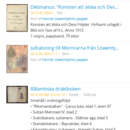
Diktmanus: "Konsten att älska och Dess Följder."
SE S-HS Il34:5
File
Part of
Harriet Löwenhjelms papper
Konsten att älska och Dess Följder. Hofsamt utlagdt i
Bild och Text af H.L. Anno 1913.
1 volym, pappband, 79 sidor
Julhälsning till Mörnrarna från Löwenhjelmarna
SE S-HS Il34:11:1
Item
Part of
Harriet Löwenhjelms papper
Rålambska dräktboken
SE S-HS Rål. 8:o nr 10
Fonds
1600-tal
Innehåll i ordningsföljd:
• "Riksmarskalken" - Çavus basi, blad 1, även 47
• Sultan Mehmed IV, blad 2
• Svärdbärare, sultanens - Silâhtar aga, blad 3
• Standarbärare – Bayrakdar, blad 4
• Favorithustru, sultanens - Hasseki Sultan, blad 5