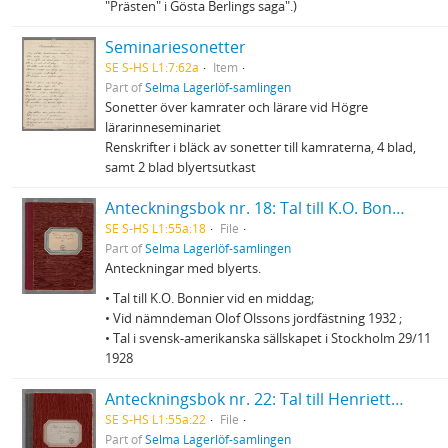
"Prästen" i Gösta Berlings saga".)
Seminariesonetter
SE S-HS L1:7:62a
Item
Part of
Selma Lagerlöf-samlingen
Sonetter över kamrater och lärare vid Högre
lärarinneseminariet
Renskrifter i bläck av sonetter till kamraterna, 4 blad,
samt 2 blad blyertsutkast
Anteckningsbok nr. 18: Tal till K.O. Bonnier vid en middag m.m.
SE S-HS L1:55a:18
File
Part of
Selma Lagerlöf-samlingen
Anteckningar med blyerts.
• Tal till K.O. Bonnier vid en middag;
• Vid nämndeman Olof Olssons jordfästning 1932 ;
• Tal i svensk-amerikanska sällskapet i Stockholm 29/11
1928
Anteckningsbok nr. 22: Tal till Henriette Coyet på Torup m.m.
SE S-HS L1:55a:22
File
Part of
Selma Lagerlöf-samlingen