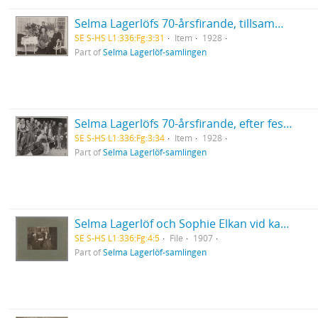
Selma Lagerlöfs 70-årsfirande, tillsammans med Valborg Olander och Biskop Eklund
SE S-HS L1:336:Fg:3:31
Item
1928
Part of
Selma Lagerlöf-samlingen
Selma Lagerlöfs 70-årsfirande, efter festföreställning slut på Operan 20/11 1928
SE S-HS L1:336:Fg:3:34
Item
1928
Part of
Selma Lagerlöf-samlingen
Selma Lagerlöf och Sophie Elkan vid kaffebord
SE S-HS L1:336:Fg:4:5
File
1907
Part of
Selma Lagerlöf-samlingen