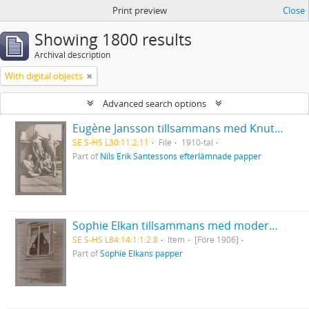
Print preview
Close
Showing 1800 results
Archival description
With digital objects
Advanced search options
Eugène Jansson tillsammans med Knut Nyman och okända män vid Flottans badhus, Skeppsholmen, 1910-tal
SE S-HS L30:11:2:11
File
1910-tal
Part of
Nils Erik Santessons efterlämnade papper
Sophie Elkan tillsammans med modern Henriette Salomon.
SE S-HS L84:14:1:1:2:8
Item
[Före 1906]
Part of
Sophie Elkans papper