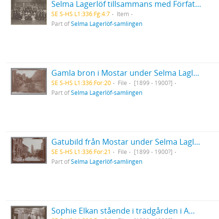
Selma Lagerlöf tillsammans med Författarföreningen i Skodsborg i Danmark
SE S-HS L1:336:Fg:4:7
Item
Part of
Selma Lagerlöf-samlingen
Gamla bron i Mostar under Selma Laglöfs Orientresa med Sophie Elkan
SE S-HS L1:336:For:20
File
[1899 - 1900?]
Part of
Selma Lagerlöf-samlingen
Gatubild från Mostar under Selma Laglöfs Orientresa med Sophie Elkan
SE S-HS L1:336:For:21
File
[1899 - 1900?]
Part of
Selma Lagerlöf-samlingen
Sophie Elkan stående i trädgården i American Colony i Jerusalem under sin Orientresa med Selma Lagerlöf