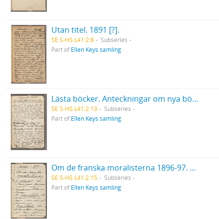
Utan titel. 1891 [?].
SE S-HS L41:2:8
Subseries
Part of
Ellen Keys samling
Lästa böcker. Anteckningar om nya böcker. Utdrag ur böcker. Augusti 1894. Jämte några lösa anteckningar och klipp, i ett konvolut.
SE S-HS L41:2:13
Subseries
Part of
Ellen Keys samling
Om de franska moralisterna 1896-97. Del 1.
SE S-HS L41:2:15
Subseries
Part of
Ellen Keys samling