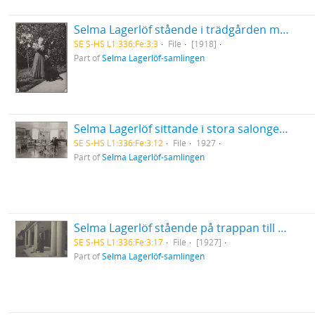
Selma Lagerlöf stående i trädgården med pudeln Kurre bredvid sig
SE S-HS L1:336:Fe:3:3
File
[1918]
Part of
Selma Lagerlöf-samlingen
Selma Lagerlöf sittande i stora salongen på Mårbacka
SE S-HS L1:336:Fe:3:12
File
1927
Part of
Selma Lagerlöf-samlingen
Selma Lagerlöf stående på trappan till verandan på Mårbacka
SE S-HS L1:336:Fe:3:17
File
[1927]
Part of
Selma Lagerlöf-samlingen