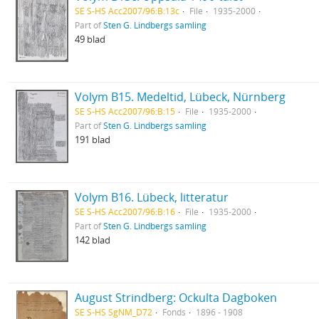
SE S-HS Acc2007/96:B:13c
File
1935-2000
Part of
Sten G. Lindbergs samling
49 blad
Volym B15. Medeltid, Lübeck, Nürnberg
SE S-HS Acc2007/96:B:15
File
1935-2000
Part of
Sten G. Lindbergs samling
191 blad
Volym B16. Lübeck, litteratur
SE S-HS Acc2007/96:B:16
File
1935-2000
Part of
Sten G. Lindbergs samling
142 blad
August Strindberg: Ockulta Dagboken
SE S-HS SgNM_D72
Fonds
1896 - 1908