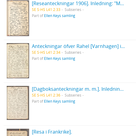
[Reseanteckningar 1906]. Inledning: "Munchen sommaren 1906... ".
SE S-HS L41:2:33
Subseries
Part of
Ellen Keys samling
Anteckningar öfver Rahel [Varnhagen] i Biblioteket i Munchen juli 1906.
SE S-HS L41:2:34
Subseries
Part of
Ellen Keys samling
[Dagboksanteckningar m. m.]. Inledning: "Ems, juli 1908 - ".
SE S-HS L41:2:36
Subseries
Part of
Ellen Keys samling
[Resa i Frankrike].