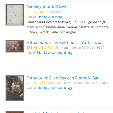
Samlingar ur folklivet
SE S-HS L41:18
Series
Part of
Ellen Keys samling
Samlingar ur och om folklivet, juni 1873. Egenhändigt
manuskript, innehållande: Samma berättelser; Anförda
uttryck; Skrock; Seder och åsigter.
Fotoalbum: Ellen Key badar i Vättern, med vänster hand på sten
SE S-HS L41b:17:8:4:3f
Item
Mellan 1910 och 1920?
Part of
Ellen Keys samling, tillägg
Fotoalbum: Ellen Key och Emmy V. Sanders, ståendes i trappan till Strand
SE S-HS L41b:17:8:4:13a
Item
Mellan 1910 och 1920?
Part of
Ellen Keys samling, tillägg