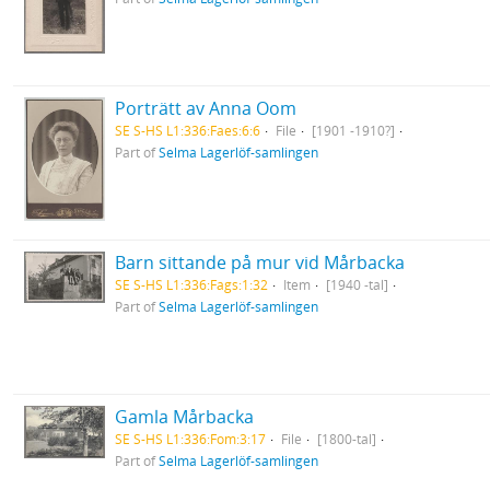
Porträtt av Anna Oom
SE S-HS L1:336:Faes:6:6
File
[1901 -1910?]
Part of
Selma Lagerlöf-samlingen
Barn sittande på mur vid Mårbacka
SE S-HS L1:336:Fags:1:32
Item
[1940 -tal]
Part of
Selma Lagerlöf-samlingen
Gamla Mårbacka
SE S-HS L1:336:Fom:3:17
File
[1800-tal]
Part of
Selma Lagerlöf-samlingen