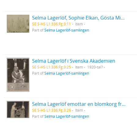
Selma Lagerlöf, Sophie Elkan, Gösta Mittag-Leffler med flera på kamelritt
SE S-HS L1:336:Fg:3:11
Item
Part of
Selma Lagerlöf-samlingen
Selma Lagerlöf i Svenska Akademien
SE S-HS L1:336:Fg:3:25
Item
1920-tal?
Part of
Selma Lagerlöf-samlingen
Selma Lagerlöf emottar en blomkorg från en flicka efter talet för Svenskbyborna på Operan 1929
SE S-HS L1:336:Fg:3:26
Item
Part of
Selma Lagerlöf-samlingen