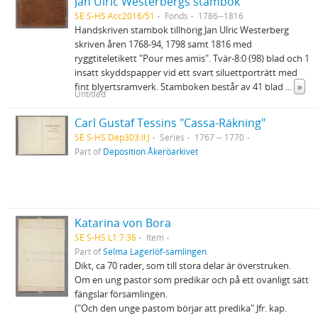
Jan Ulric Westerbergs stambok
SE S-HS Acc2016/51
Fonds
1786--1816
Handskriven stambok tillhörig Jan Ulric Westerberg
skriven åren 1768-94, 1798 samt 1816 med
ryggtiteletikett "Pour mes amis". Tvär-8:0 (98) blad och 1
insatt skyddspapper vid ett svart siluettporträtt med
fint blyertsramverk. Stamboken består av 41 blad
...
»
Untitled
Carl Gustaf Tessins "Cassa-Räkning"
SE S-HS Dep303:II:J
Series
1767 -- 1770
Part of
Deposition Åkeröarkivet
Katarina von Bora
SE S-HS L1:7:36
Item
Part of
Selma Lagerlöf-samlingen
Dikt, ca 70 rader, som till stora delar är överstruken.
Om en ung pastor som predikar och på ett ovanligt sätt
fängslar församlingen.
("Och den unge pastom börjar att predika" Jfr. kap.