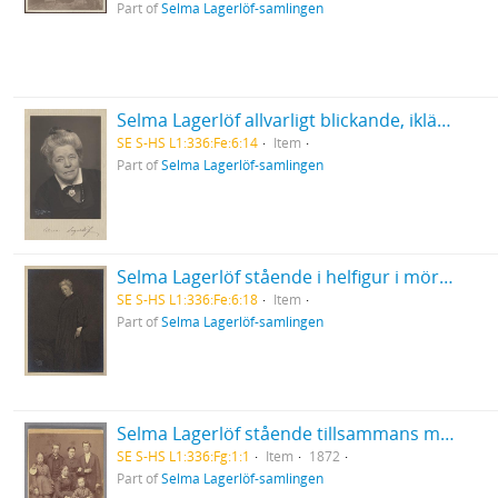
Part of
Selma Lagerlöf-samlingen
Selma Lagerlöf allvarligt blickande, iklädd mörk överdel och ljus krage
SE S-HS L1:336:Fe:6:14
Item
Part of
Selma Lagerlöf-samlingen
Selma Lagerlöf stående i helfigur i mörk dräkt med synligt pekfinger
SE S-HS L1:336:Fe:6:18
Item
Part of
Selma Lagerlöf-samlingen
Selma Lagerlöf stående tillsammans med sin mor och sina syskon
SE S-HS L1:336:Fg:1:1
Item
1872
Part of
Selma Lagerlöf-samlingen