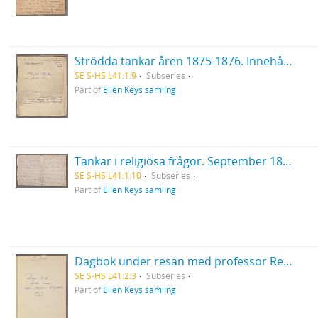
Strödda tankar åren 1875-1876. Innehåller bl. a.: Religion och vetande i allmänhet; Uppfostran; Samhället; Litteratur och konst; Kvinnan och äktenskapet m. m.; Historia.
SE S-HS L41:1:9
Subseries
Part of
Ellen Keys samling
Tankar i religiösa frågor. September 1878. 124 blad och bilaga: Mes confidences 1907. 4 blad, 16:o.
SE S-HS L41:1:10
Subseries
Part of
Ellen Keys samling
Dagbok under resan med professor Retzius 1879, 1.
SE S-HS L41:2:3
Subseries
Part of
Ellen Keys samling