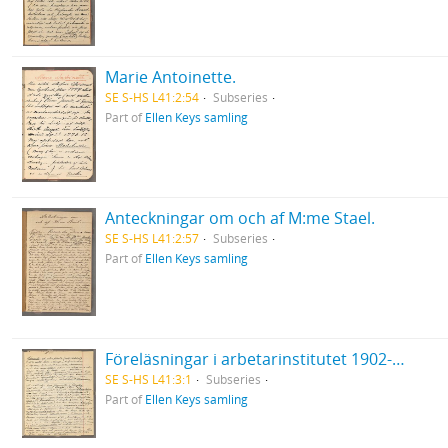
Marie Antoinette.
SE S-HS L41:2:54
Subseries
Part of
Ellen Keys samling
Anteckningar om och af M:me Stael.
SE S-HS L41:2:57
Subseries
Part of
Ellen Keys samling
Föreläsningar i arbetarinstitutet 1902-03. Det europeiska inflytandet på den svenska litteraturen. [Betecknad II. Medeltid och renässans].
SE S-HS L41:3:1
Subseries
Part of
Ellen Keys samling