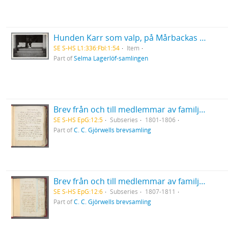
Hunden Karr som valp, på Mårbackas veranda
SE S-HS L1:336:Fbl:1:54
Item
Part of
Selma Lagerlöf-samlingen
Brev från och till medlemmar av familjen Gjörwell
SE S-HS EpG:12:5
Subseries
1801-1806
Part of
C. C. Gjörwells brevsamling
Brev från och till medlemmar av familjen Gjörwell
SE S-HS EpG:12:6
Subseries
1807-1811
Part of
C. C. Gjörwells brevsamling