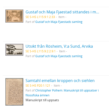
Gustaf och Maja Fjaestad sittandes i matsalen till familjens villa i Arvika, tillsammans med andra personer
SE S-HS L115:9:1:2:33
Item
Part of
Gustaf och Maja Fjaestads samling
Utsikt från Rösheim, V:a Sund, Arvika
SE S-HS L115:9:2:2:9:1
Item
Part of
Gustaf och Maja Fjaestads samling
Samtahl emellan kroppen och siehlen
SE S-HS P20:1:121
Item
Part of
Christopher Polhem: Manuskript till uppsatser i
filosofiska ämnen
Manuskript till uppsats