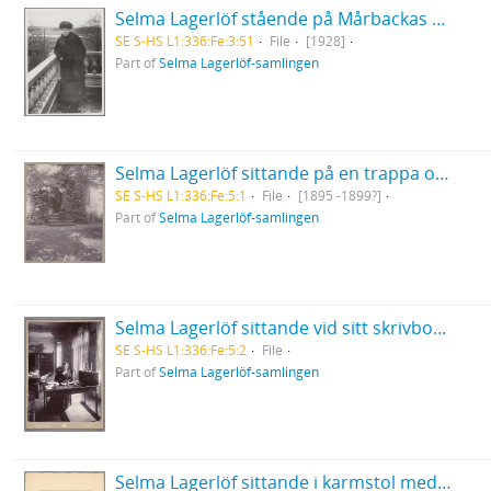
Selma Lagerlöf stående på Mårbackas balkong iklädd päls och mössa
SE S-HS L1:336:Fe:3:51
File
[1928]
Part of
Selma Lagerlöf-samlingen
Selma Lagerlöf sittande på en trappa omgiven av grönska på Nääs
SE S-HS L1:336:Fe:5:1
File
[1895 -1899?]
Part of
Selma Lagerlöf-samlingen
Selma Lagerlöf sittande vid sitt skrivbord i arbetsrummet i Centralpalatset i Falun
SE S-HS L1:336:Fe:5:2
File
Part of
Selma Lagerlöf-samlingen
Selma Lagerlöf sittande i karmstol med huvudet vilande i höger hand