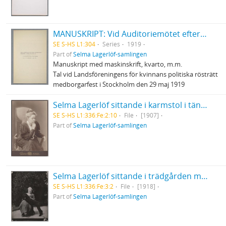
MANUSKRIPT: Vid Auditoriemötet efter rösträttssegern
SE S-HS L1:304
Series
1919
Part of
Selma Lagerlöf-samlingen
Manuskript med maskinskrift, kvarto, m.m.
Tal vid Landsföreningens för kvinnans politiska rösträtt
medborgarfest i Stockholm den 29 maj 1919
Selma Lagerlöf sittande i karmstol i tänkande pose
SE S-HS L1:336:Fe:2:10
File
[1907]
Part of
Selma Lagerlöf-samlingen
Selma Lagerlöf sittande i trädgården med pudeln Kurres framtassar i knät
SE S-HS L1:336:Fe:3:2
File
[1918]
Part of
Selma Lagerlöf-samlingen