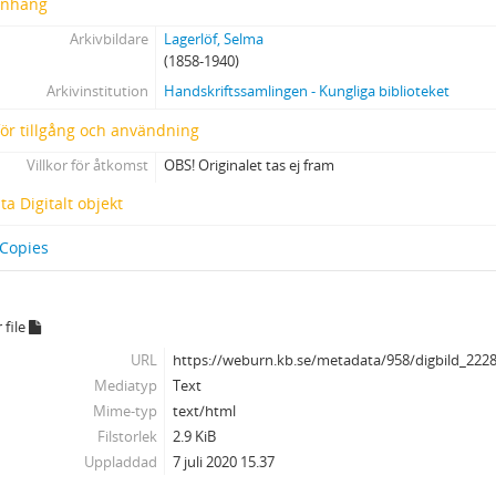
nhang
Arkivbildare
Lagerlöf, Selma
(1858-1940)
Arkivinstitution
Handskriftssamlingen - Kungliga biblioteket
 för tillgång och användning
Villkor för åtkomst
OBS! Originalet tas ej fram
a Digitalt objekt
 Copies
 file
URL
https://weburn.kb.se/metadata/958/digbild_222
Mediatyp
Text
Mime-typ
text/html
Filstorlek
2.9 KiB
Uppladdad
7 juli 2020 15.37