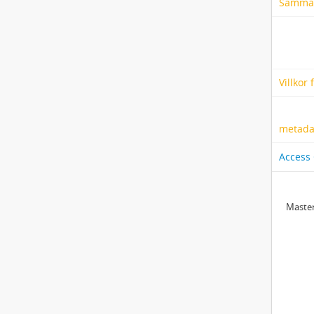
Samma
Villkor
metadat
Access
Master