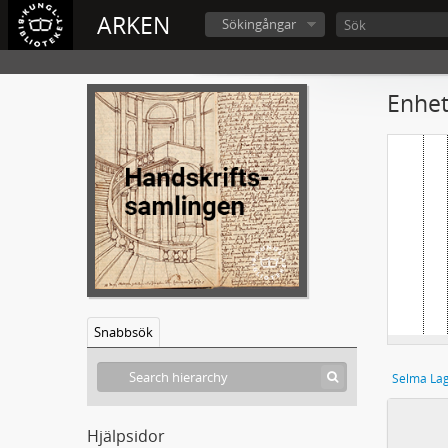
ARKEN
Sökingångar
Enhet
Snabbsök
Selma Lag
Hjälpsidor