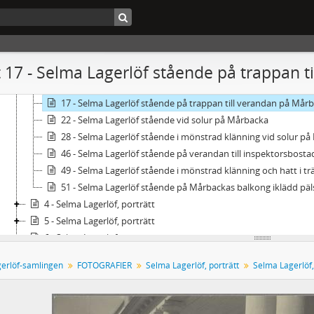
3 - Selma Lagerlöf stående i trädgården med pudeln Kurre br
4 - Selma Lagerlöf stående i trädgården iklädd mönstrad klä
7 - Selma Lagerlöf i stor hatt
10 - Selma Lagerlöf soligt leende framför verandan Mårbacka
 17 - Selma Lagerlöf stående på trappan t
11 - Selma Lagerlöf sittande vid sitt skrivbord i biblioteket 
12 - Selma Lagerlöf sittande i stora salongen på Mårbacka
17 - Selma Lagerlöf stående på trappan till verandan på Mår
22 - Selma Lagerlöf stående vid solur på Mårbacka
28 - Selma Lagerlöf stående i mönstrad klänning vid solur p
46 - Selma Lagerlöf stående på verandan till inspektorsbos
49 - Selma Lagerlöf stående i mönstrad klänning och hatt i t
51 - Selma Lagerlöf stående på Mårbackas balkong iklädd pä
4 - Selma Lagerlöf, porträtt
5 - Selma Lagerlöf, porträtt
6 - Selma Lagerlöf, porträtt
7 - Selma Lagerlöf, porträtt
erlöf-samlingen
FOTOGRAFIER
Selma Lagerlöf, porträtt
Selma Lagerlöf,
8 - Selma Lagerlöf, porträtt
9 - Selma Lagerlöf, porträtt, m.m.
Fg - Selma Lagerlöf, grupporträtt