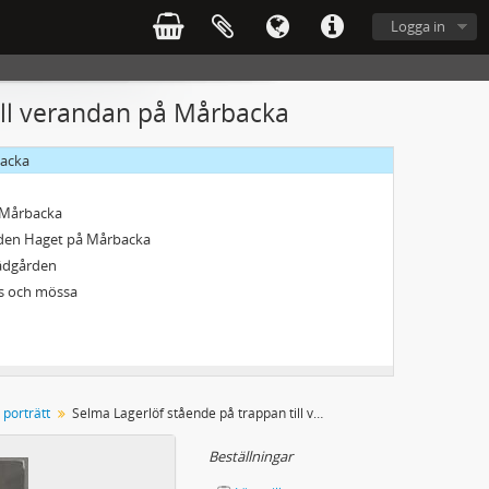
edvid sig
Logga in
nning
ill verandan på Mårbacka
på Mårbacka
backa
å Mårbacka
taden Haget på Mårbacka
rädgården
ls och mössa
 porträtt
Selma Lagerlöf stående på trappan till verandan på Mårbacka
Beställningar