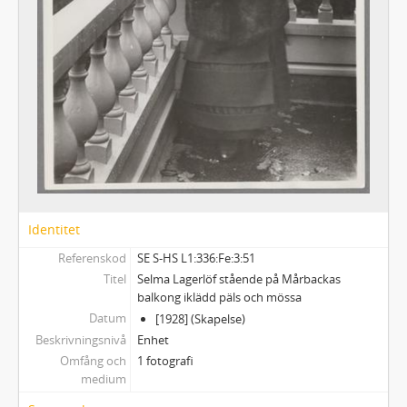
337 - BILDER
338 - NILS AFZELIUS LAGERLÖFMATERIAL
339 - VALBORG OLANDERS LAGERLÖFMATERIAL
340 - SELMA LAGERLÖF-SÄLLSKAPET
341 - SOPHIE ELKANS ANTECKNINGAR
Identitet
Referenskod
SE S-HS L1:336:Fe:3:51
Titel
Selma Lagerlöf stående på Mårbackas
balkong iklädd päls och mössa
Datum
[1928] (Skapelse)
Beskrivningsnivå
Enhet
Omfång och
1 fotografi
medium