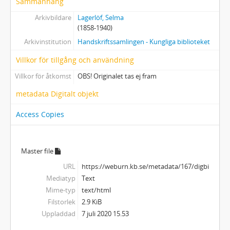
Sammanhang
Arkivbildare
Lagerlöf, Selma
(1858-1940)
Arkivinstitution
Handskriftssamlingen - Kungliga biblioteket
Villkor för tillgång och användning
Villkor för åtkomst
OBS! Originalet tas ej fram
metadata Digitalt objekt
Access Copies
Master file
URL
https://weburn.kb.se/metadata/167/digbild_22
Mediatyp
Text
Mime-typ
text/html
Filstorlek
2.9 KiB
Uppladdad
7 juli 2020 15.53