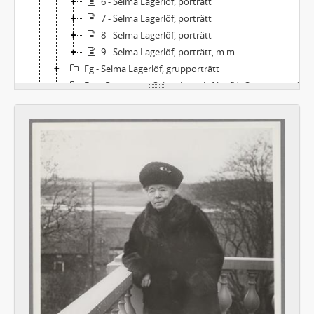
6 - Selma Lagerlöf, porträtt
7 - Selma Lagerlöf, porträtt
8 - Selma Lagerlöf, porträtt
9 - Selma Lagerlöf, porträtt, m.m.
Fg - Selma Lagerlöf, grupporträtt
For - Porträtt av Selma Lagerlöf (m.fl.). Orientresan 1899-1900
Fse - Sophie Elkans bilder
Fs - Fotografier av andra personer, släktingar
Faes - Fotografier av andra personer, porträtt. Svenska
Faeu - Fotografier av andra personer, porträtt. Utländska
Fags - Fotografier av andra personer, gruppbilder. Svenska
Fagu - Fotografier av andra personer, gruppbilder. Utländska
Fos - Orter: Sverige (utom Mårbacka)
Fom - Orter: Sverige - Mårbacka
Fou - Orter: Utlandet
Fbl - Fotografier: Blandat, svenska respektive utländska
Ft - Fotografier från teaterföreställningar. Svenska respektive utländska
Fu - Fotografier från utställningar. Svenska respektive utländska
Alb - Album, svenska respektive utländska