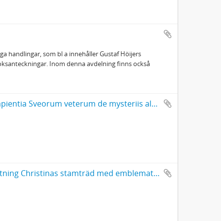
ga handlingar, som bl a innehåller Gustaf Höijers
oksanteckningar. Inom denna avdelning finns också
Johannes Bureus: Adulruna rediviva seu sapientia Sveorum veterum de mysteriis alphabeti trium coronarum regni Fulkandiarum seu Svethiae antiquissimae
Schering Rosenhane: Hortus Regius - Drottning Christinas stamträd med emblemata politica