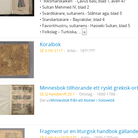
• "Riksmarskalken" - Çavus basi, blad 1, även 47
• Sultan Mehmed IV, blad 2
• Svärdbärare, sultanens - Silâhtar aga, blad 3
• Standarbärare – Bayrakdar, blad 4
• Favorithustru, sultanens - Hasseki Sultan, blad 5
• Folkslag – Turkiska,
...
»
Koralbok
SE S-HS S117
Arkiv
16??-????
Minnesbok tillhörande ett ryskt grekisk-or
SE Q Handskrift 20:1
Omslag
1600-1700
Del av
Minnesbok från ett kloster i Solovetsk
Fragment ur en liturgisk handbok gällande
SE S-HS Acc1978/135
Arkiv
1600-1700-tal