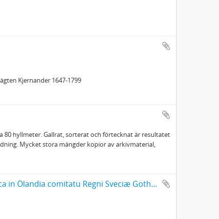
slägten Kjernander 1647-1799
 80 hyllmeter. Gallrat, sorterat och förtecknat är resultatet
 ordning. Mycket stora mängder kopior av arkivmaterial,
Jonas Haquini Rhezelius: Monumenta runica in Ölandia comitatu Regni Sveciæ Gothiaquæ