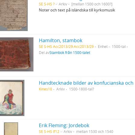
SE S-HS ?
Arkiv
[mellan 1500 och 1600?]
Noter och text på isländska till kyrkomusik
Hamilton, stambok
SE S-HS Acc2013/29:Acc2013/29
Enhet
1500-tal
Del av
Stambok från 1500-talet
Kines10
Arkiv
1500-1800-tal?
Erik Fleming: Jordebok
SE S-HS If12
Arkiv
mellan 1530 och 1540