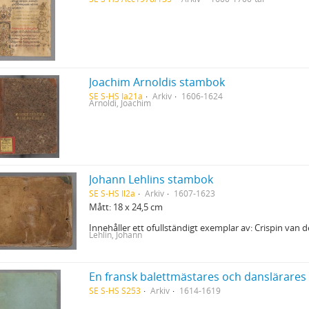
Joachim Arnoldis stambok
SE S-HS Ia21a
Arkiv
1606-1624
Arnoldi, Joachim
Johann Lehlins stambok
SE S-HS Il2a
Arkiv
1607-1623
Mått: 18 x 24,5 cm
Innehåller ett ofullständigt exemplar av: Crispin va
Lehlin, Johann
En fransk balettmästares och danslärares 
SE S-HS S253
Arkiv
1614-1619