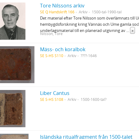
Tore Nilssons arkiv
SE Q Handskrift 166
Arkiv
1500-tal-1990-tal
Det material efter Tore Nilsson som överlämnats till 
hembygdsforskning kring Vännäs och Ume gamla socken
underlagsmaterial till en planerad utgivning av
...
»
Nilsson, Tore
Mäss- och koralbok
SE S-HS S110
Arkiv
????-1646
Liber Cantus
SE S-HS S108
Arkiv
1500-1600-tal?
Isländska ritualfragment från 1500-talet