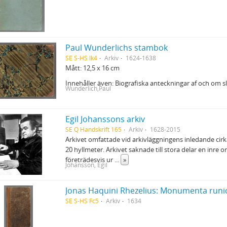
Paul Wunderlichs stambok
SE S-HS Ik4
Arkiv
1624-1638
Mått: 12,5 x 16 cm
Innehåller även: Biografiska anteckningar af och om 
Wunderlich,Paul
Egil Johanssons arkiv
SE Q Handskrift 165
Arkiv
1628-2015
Arkivet omfattade vid arkivläggningens inledande cirka
20 hyllmeter. Arkivet saknade till stora delar en inre
företrädesvis ur
...
»
Johansson, Egil
SE S-HS Fc5
Arkiv
1634