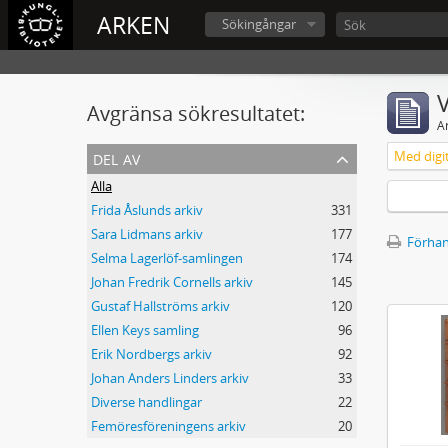
ARKEN
Sökingångar
V
Avgränsa sökresultatet:
A
del av
Med digit
Alla
Frida Åslunds arkiv
331
Sara Lidmans arkiv
177
Förhan
Selma Lagerlöf-samlingen
174
Johan Fredrik Cornells arkiv
145
Gustaf Hallströms arkiv
120
Ellen Keys samling
96
Erik Nordbergs arkiv
92
Johan Anders Linders arkiv
33
Diverse handlingar
22
Femöresföreningens arkiv
20