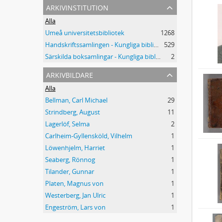
arkivinstitution
Alla
Umeå universitetsbibliotek
1268
Handskriftssamlingen - Kungliga biblioteket
529
Särskilda boksamlingar - Kungliga biblioteket
2
arkivbildare
Alla
Bellman, Carl Michael
29
Strindberg, August
11
Lagerlöf, Selma
2
Carlheim-Gyllensköld, Vilhelm
1
Löwenhjelm, Harriet
1
Seaberg, Rönnog
1
Tilander, Gunnar
1
Platen, Magnus von
1
Westerberg, Jan Ulric
1
Engeström, Lars von
1