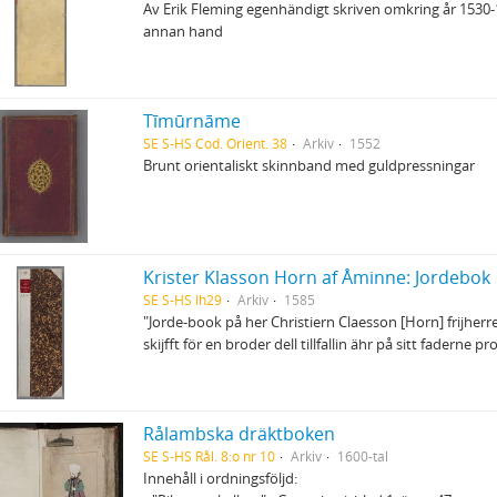
Av Erik Fleming egenhändigt skriven omkring år 1530-1
annan hand
Tīmūrnāme
SE S-HS Cod. Orient. 38
Arkiv
1552
Brunt orientaliskt skinnband med guldpressningar
Krister Klasson Horn af Åminne: Jordebok
SE S-HS Ih29
Arkiv
1585
"Jorde-book på her Christiern Claesson [Horn] frijher
skijfft för en broder dell tillfallin ähr på sitt faderne 
Rålambska dräktboken
SE S-HS Rål. 8:o nr 10
Arkiv
1600-tal
Innehåll i ordningsföljd: