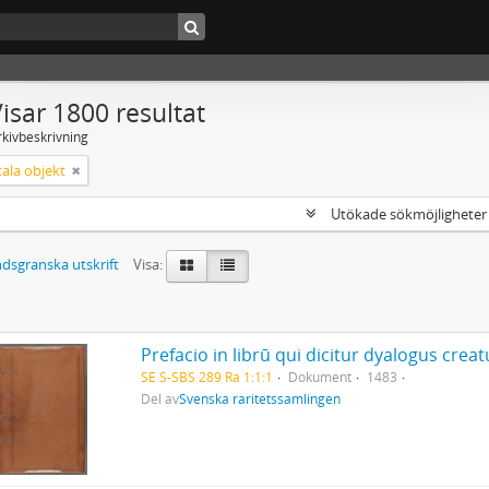
isar 1800 resultat
rkivbeskrivning
ala objekt
Utökade sökmöjlighete
dsgranska utskrift
Visa:
SE S-SBS 289 Ra 1:1:1
Dokument
1483
Del av
Svenska raritetssamlingen