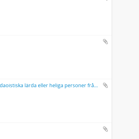
Handtecknade bilder av konfucianska och daoistiska lärda eller heliga personer från Kina