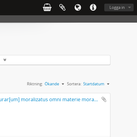
Logga in
r
Riktning:
Ökande
Sortera:
Startdatum
Prefacio in librū qui dicitur dyalogus creaturar[um] moralizatus omni materie morali iocundo et edificatiuo modo applicabilis. - 1483