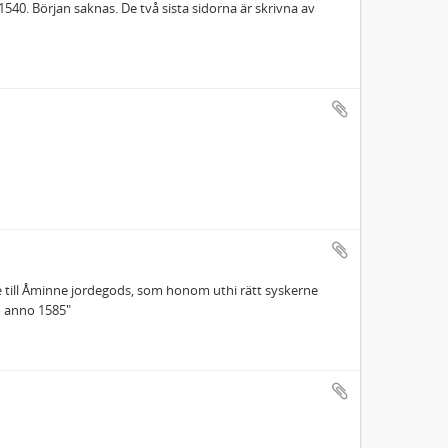
540. Början saknas. De två sista sidorna är skrivna av
re till Åminne jordegods, som honom uthi rätt syskerne
pro anno 1585"