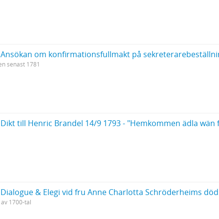
: Ansökan om konfirmationsfullmakt på sekreterarebeställn
en senast 1781
 Dikt till Henric Brandel 14/9 1793 - "Hemkommen ädla wän f
 Dialogue & Elegi vid fru Anne Charlotta Schröderheims död 1
 av 1700-tal