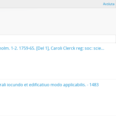
Avsluta
Clerck, Carl Alexander, 1709-1765. - Icones insectorum rariorum. (Pl.titelbl.) Stockholm. 1-2. 1759-65. [Del 1], Caroli Clerck reg: soc: scient: Upsal: membr: Icones insectorum rariorum cum nominibus eorum trivialibus, locisqve e C: Linnæi ... Syst: nat: allegatis Holmiæ 1759.. - 1759
ali iocundo et edificatiuo modo applicabilis. - 1483