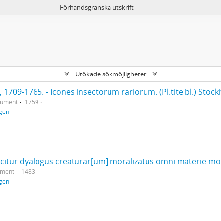
Förhandsgranska utskrift
Utökade sökmöjligheter
kument
1759
ngen
 dicitur dyalogus creaturar[um] moralizatus omni materie mor
ument
1483
ngen