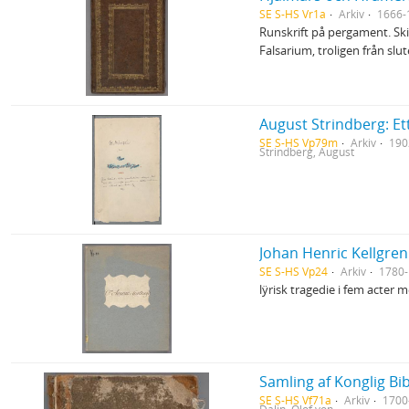
SE S-HS Vr1a
Arkiv
1666-
Runskrift på pergament. S
Falsarium, troligen från sl
August Strindberg: E
SE S-HS Vp79m
Arkiv
190
Strindberg, August
Johan Henric Kellgren
SE S-HS Vp24
Arkiv
1780-
lÿrisk tragedie i fem acter 
Samling af Konglig Bib
SE S-HS Vf71a
Arkiv
1700