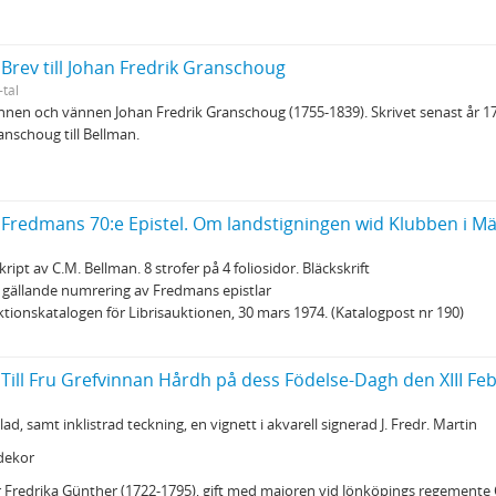
 Brev till Johan Fredrik Granschoug
-tal
nnen och vännen Johan Fredrik Granschoug (1755-1839). Skrivet senast år 17
ranschoug till Bellman.
 Fredmans 70:e Epistel. Om landstigningen wid Klubben i Mä
pt av C.M. Bellman. 8 strofer på 4 foliosidor. Bläckskrift
 i gällande numrering av Fredmans epistlar
tionskatalogen för Librisauktionen, 30 mars 1974. (Katalogpost nr 190)
 Till Fru Grefvinnan Hårdh på dess Födelse-Dagh den XIII Feb
, samt inklistrad teckning, en vignett i akvarell signerad J. Fredr. Martin
dekor
 Fredrika Günther (1722-1795), gift med majoren vid Jönköpings regemente