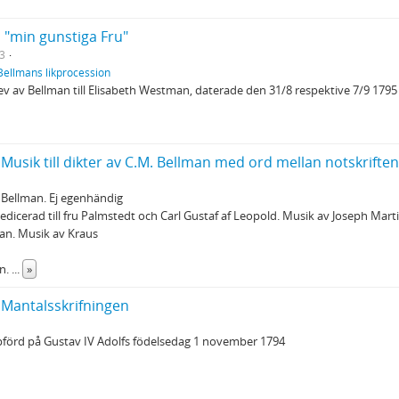
l "min gunstiga Fru"
3
Bellmans likprocession
v av Bellman till Elisabeth Westman, daterade den 31/8 respektive 7/9 1795
 Musik till dikter av C.M. Bellman med ord mellan notskrifte
 Bellman. Ej egenhändig
Dedicerad till fru Palmstedt och Carl Gustaf af Leopold. Musik av Joseph Mart
gan. Musik av Kraus
n.
...
»
 Mantalsskrifningen
pförd på Gustav IV Adolfs födelsedag 1 november 1794