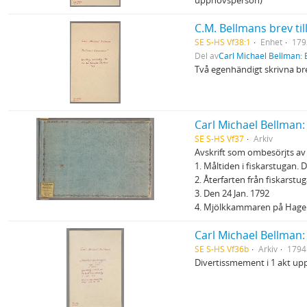
upphovsperson)
C.M. Bellmans brev til
SE S-HS Vf38:1
Enhet
179
Del av
Carl Michael Bellman: 
Två egenhändigt skrivna bre
Carl Michael Bellman:
SE S-HS Vf37
Arkiv
Avskrift som ombesörjts av
1. Måltiden i fiskarstugan. 
2. Återfarten från fiskarstu
3. Den 24 Jan. 1792
4. Mjölkkammaren på Hage
Carl Michael Bellman:
SE S-HS Vf36b
Arkiv
1794
Divertissmement i 1 akt up