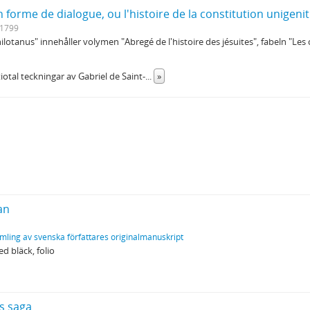
 forme de dialogue, ou l'histoire de la constitution unigeni
-1799
lotanus" innehåller volymen "Abregé de l'histoire des jésuites", fabeln "Le
iotal teckningar av Gabriel de Saint-
...
»
an
ling av svenska författares originalmanuskript
 bläck, folio
s saga