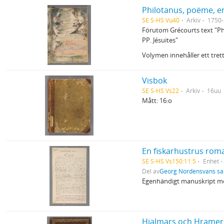
Philotanus, poëme, en
SE S-HS Vu40
Arkiv
1750
Förutom Grécourts text "Phi
PP. Jésuites"
Volymen innehåller ett trett
Visbok
SE S-HS Vs22
Arkiv
16uu
Mått: 16:o
En fiskarhustrus rom
SE S-HS Vs150:11:5
Enhet
Del av
Georg Nordensvans sam
Egenhändigt manuskript med
Hjalmars och Hramer