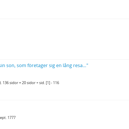
sin son, som företager sig en lång resa…"
6 sidor = 20 sidor + sid. [1] - 116
sept. 1777