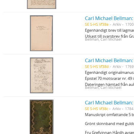
Carl Michael Bellman:
SE S-HS Vf38e
Arkiv
1700
Egenhändigt brev till lagma
Utkast till svarsbrev från G
Bellman, Carl Michael
Carl Michael Bellman:
SE S-HS Vf38d
Arkiv
1769
Egenhändigt originalmanuskri
Epistel 70 motsvarar nr. 49
Dateringen hämtad från auk
Bellman, Carl Michael
Carl Michael Bellman:
SE S-HS Vf38c
Arkiv
1784
Manuskript omfattande 5 blad
Grönt skinnband med guld
Fru Grefvinnan Hårdh avser