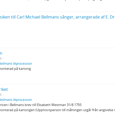
siken till Carl Michael Bellmans sånger, arrangerade af E. 
on
3
Bellmans likprocession
 monterad på kartong
riket
3
Bellmans likprocession
iven i Bellmans brev till Elisabeth Westman 31/8 1793
onterad på kartongen (Upphovsperson till målningen utgår från angivelse i m