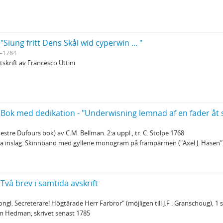
"Siung fritt Dens Skål wid cyperwin ... "
–1784
krift av Francesco Uttini
 Bok med dedikation - "Underwisning lemnad af en fader åt 
estre Dufours bok) av C.M. Bellman. 2:a uppl., tr. C. Stolpe 1768
 inslag. Skinnband med gyllene monogram på frampärmen ("Axel J. Hasen"). 13
Två brev i samtida avskrift
Kongl. Secreterare! Högtärade Herr Farbror" (möjligen till J.F . Granschoug), 1 
am Hedman, skrivet senast 1785