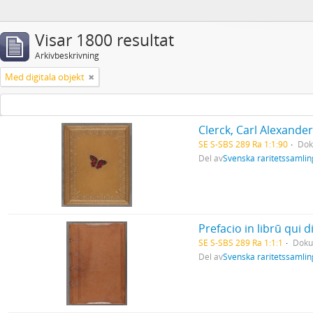
Visar 1800 resultat
Arkivbeskrivning
Med digitala objekt
SE S-SBS 289 Ra 1:1:90
Do
Del av
Svenska raritetssamli
Prefacio in librū qui
SE S-SBS 289 Ra 1:1:1
Dok
Del av
Svenska raritetssamli