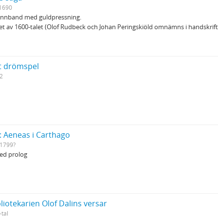
1690
kinnband med guldpressning.
utet av 1600-talet (Olof Rudbeck och Johan Peringskiöld omnämns i handskrift
tt drömspel
2
: Aeneas i Carthago
1799?
med prolog
liotekarien Olof Dalins versar
-tal