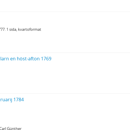
77. 1 sida, kvartoformat
larn en höst-afton 1769
ruarij 1784
 Carl Günther