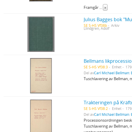
Framgår
...
»
Julius Bagges bok "Mu
SE S-HS Vf38b
Arkiv
Llindgren, Adolf
Bellmans likprocessi
SE S-HS Vf38:3
Enhet
179
Del av
Carl Michael Bellman: 
Tuschlavering av Bellman,
Trakteringen på Kräft
SE S-HS Vf38:2
Enhet
179
Del av
Carl Michael Bellman: 
Processionsordningen beskr
Tuschlavering av Bellman, m