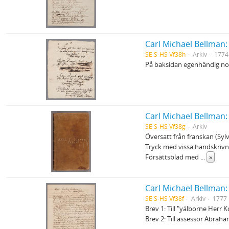
Carl Michael Bellman: 
SE S-HS Vf38h
Arkiv
1774
På baksidan egenhändig nots
Carl Michael Bellman:
SE S-HS Vf38g
Arkiv
Översatt från franskan (Sylv
Tryck med vissa handskrivna
Försättsblad med
...
»
Carl Michael Bellman: 
SE S-HS Vf38f
Arkiv
1777
Brev 1: Till "yälborne Herr 
Brev 2: Till assessor Abrah